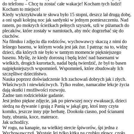
do telefonu – Chcę tu zostać całe wakacje! Kocham tych ludzi!
Kocham to miejsce!
Kiedy wykrzykiwała te słowa było 15 stopni, deszcz lał drugą dobę,
a oni spali kolejną noc jak sardynki w jednym pomieszczeniu. Nad
ranem, po mokrych ścieżkach pełnych szyszek, szli w piżamach do
plecaków, które zostały w namiotach, aby móc dogrzebać się do
ciuchów.
Na filmiku i zdjęciu dla rodziców, wychowawcy skaczą z nimi do
leśnego basenu, w którym woda jest jak żur. I patrząc na to, widzę
dzieci, dla których nie było w tamtym momencie piękniejszego
basenu. Myślę, że kiedy dorosną i będą leżeć nad basenami w
wielkich, drogich kurortach, nadal będą twierdzić, że był to basen
najpiękniejszych wspomnień. Wspomnień, które zbudowały Ich
szczęśliwe dzieciństwo.
Nauka poprzez doświadczenie Ich zachowań dobrych jak i złych.
Właściwych i niewłaściwych. Tylko realne, namacalne lekcje życia
dają skutki i możliwości rozwoju.
Żadne tam rodzicielskie gadanie.
Jest jedno piękne zdjęcie, jak po pierwszej nocy ewakuacji, dzieci
siedzą na dywanie i grają z Panią w jakąś grę, ktoś inny czyta
komiks, jeszcze inny pije herbatę. Dookoła ciasno, pod ścianami
buty, ubrania, koce, materace.
Jak uchodźcy.
W rogu, na kanapie, na wielkiej stercie śpiworów, śpi jedna z
Wychowawczyń. Wystaje Jej tylko kitka na czubku głowy, czoło,