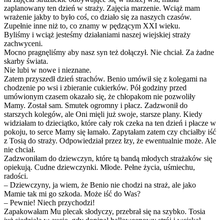
zaplanowany ten dzień w straży. Zajęcia marzenie. Wciąż mam
wrażenie jakby to było coś, co działo się za naszych czasów.
Zupełnie inne niż to, co znamy w pędzącym XXI wieku.
Byliśmy i wciąż jesteśmy działaniami naszej wiejskiej straży
zachwyceni.
Mocno pragnęliśmy aby nasz syn też dołączył. Nie chciał. Za żadne
skarby świata.
Nie lubi w nowe i nieznane.
Zatem przyszedł dzień strachów. Benio umówił się z kolegami na
chodzenie po wsi i zbieranie cukierków. Pół godziny przed
umówionym czasem okazało się, że chłopakom nie pozwoliły
Mamy. Został sam. Smutek ogromny i płacz. Zadzwonił do
starszych kolegów, ale Oni mięli już swoje, starsze plany. Kiedy
widziałam to dzieciątko, które cały rok czeka na ten dzień i płacze w
pokoju, to serce Mamy się łamało. Zapytałam zatem czy chciałby iść
z Tosią do straży. Odpowiedział przez łzy, że ewentualnie może. Ale
nie chciał.
Zadzwoniłam do dziewczyn, które tą bandą młodych strażaków się
opiekują. Cudne dziewczynki. Młode. Pełne życia, uśmiechu,
radości.
– Dziewczyny, ja wiem, że Benio nie chodzi na straż, ale jako
Mamie tak mi go szkoda. Może iść do Was?
– Pewnie! Niech przychodzi!
Zapakowałam Mu plecak słodyczy, przebrał się na szybko. Tosia