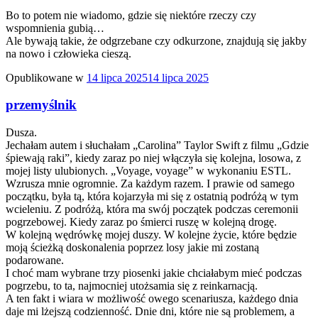
Bo to potem nie wiadomo, gdzie się niektóre rzeczy czy
wspomnienia gubią…
Ale bywają takie, że odgrzebane czy odkurzone, znajdują się jakby
na nowo i człowieka cieszą.
Opublikowane w
14 lipca 2025
14 lipca 2025
przemyślnik
Dusza.
Jechałam autem i słuchałam „Carolina” Taylor Swift z filmu „Gdzie
śpiewają raki”, kiedy zaraz po niej włączyła się kolejna, losowa, z
mojej listy ulubionych. „Voyage, voyage” w wykonaniu ESTL.
Wzrusza mnie ogromnie. Za każdym razem. I prawie od samego
początku, była tą, która kojarzyła mi się z ostatnią podróżą w tym
wcieleniu. Z podróżą, która ma swój początek podczas ceremonii
pogrzebowej. Kiedy zaraz po śmierci ruszę w kolejną drogę.
W kolejną wędrówkę mojej duszy. W kolejne życie, które będzie
moją ścieżką doskonalenia poprzez losy jakie mi zostaną
podarowane.
I choć mam wybrane trzy piosenki jakie chciałabym mieć podczas
pogrzebu, to ta, najmocniej utożsamia się z reinkarnacją.
A ten fakt i wiara w możliwość owego scenariusza, każdego dnia
daje mi lżejszą codzienność. Dnie dni, które nie są problemem, a