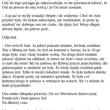
Gdy do tego pociągu go odprowadzała, to nie przestawał mówić, że
Oni na pewno do niej wrócą i że On może zostanie.
– A ja już se myślę wsiadaj chłopie i do widzenia.
Choć mi Jula
przykro było, bo byłam zakochana, ale wiedziałam, że przez tą
zazdrość nic dobrego nas nie czeka.
Ale fajny był. Włosy długie,
ubrany fajnie, na gitarze grał…
Odjechał.
– Oni wrócili Jula. Ja jakieś paluszki miałam, herbatę zrobiłam.
Taty z Mamą nie było, bo byli na komunii u Jarosa, bo to 16-go
maja było, więc chatę miałam wolną. Na drugi dzień miałam
zdawać dyplom na oddziale, to łatwe nie było i rano wcześnie, ale
co tam dla mnie! My na zabawę do Rybnej jeszcze pojechaliśmy. Bo
gdzieniegdzie w niedziele też były.
To wtedy każdy wiedział gdzie
zabawa jest. Tylko to kiedyś młodzież miała. To była kultura daleko
idąca. Zespoły grały, się młodzież spotykała. To było coś
fantastycznego te zabawy w remizach na wsiach. Ale i z miasta ile
ludzi przyjeżdżało!
Ona miała chłopaka przecież, On we Wrocławiu dziewczynę.
Potańczyli i finał sprawy był.
Na dłuższy czas.