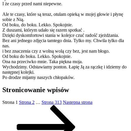
I że czasy przed nami niepewne.
Ale te czasy, które są teraz, otulam opieką w mojej głowie i płynę
sobie z Nią.
Od boku, do boku. Lekko. Spokojnie.
Z duszami, którym udało się razem spotkać .
Dzięki dyskomfortowi stania w kolejce czuć radość zjeżdżania.
Bez ani jednego zdjęcia tamtego dnia. Tylko my. Chwila tylko dla
nas.
i bez znaczenia czy z wolną wolą czy bez, jest nam błogo.
Od boku do boku. Lekko. Spokojnie.
Ona na przeciwko mnie. Taka piękna moja.
Wychodzimy. Odstawiamy ponton. Łapię Ją za rączkę i idziemy do
następnej kolejki.
Po drodze mijamy naszych chłopaków.
Stronicowanie wpisów
Strona
1
Strona
2
…
Strona
313
Następna strona