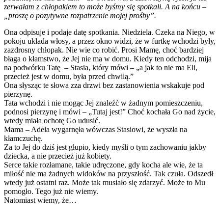
zerwałam z chłopakiem to może byśmy się spotkali. A na końcu –
„proszę o pozytywne rozpatrzenie mojej prośby”.
Ona odpisuje i podaje datę spotkania. Niedziela. Czeka na Niego, w
pokoju układa włosy, a przez okno widzi, że w furtkę wchodzi były,
zazdrosny chłopak. Nie wie co robić. Prosi Mamę, choć bardziej
błaga o kłamstwo, że Jej nie ma w domu. Kiedy ten odchodzi, mija
na podwórku Tatę – Stasia, który mówi – „a jak to nie ma Eli,
przecież jest w domu, była przed chwilą.”
Ona słysząc te słowa zza drzwi bez zastanowienia wskakuje pod
pierzynę.
Tata wchodzi i nie mogąc Jej znaleźć w żadnym pomieszczeniu,
podnosi pierzynę i mówi – „Tutaj jest!” Choć kochała Go nad życie,
wtedy miała ochotę Go udusić.
Mama – Adela wygarnęła wówczas Stasiowi, że wyszła na
kłamczuchę.
Za to Jej do dziś jest głupio, kiedy myśli o tym zachowaniu jakby
dziecka, a nie przecież już kobiety.
Serce takie rozłamane, takie udręczone, gdy kocha ale wie, że ta
miłość nie ma żadnych widoków na przyszłość. Tak czuła. Odszedł
wtedy już ostatni raz. Może tak musiało się zdarzyć. Może to Mu
pomogło. Tego już nie wiemy.
Natomiast wiemy, że…