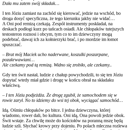
Dała mu zatem swój składak…
I ten Józiu zamiast na zachód się kierować, jedzie na wschód, bo
droga dosyć specyficzna, że tego kierunku jakby nie widać…
A Oni pod remizą czekają. Zespół instrumenty poskładał, na
deskach podłogi kurz po tańcach osiadł. Ale chłopaków tutejszych
testosteron roznosi i obcym, tym co to im dziewczyny mogą
podebrać, dawaj ich za kołnierzyki brać, i po mordzie im łomot
spuszczać.
– Brat mój Maciek ucho naderwane, koszulki poszarpane,
pozakrwawiani…
Ale czekamy pod tą remizą. Widno się zrobiło, ale czekamy..
Gdy ten świt nastał, ludzie z chałup powychodzili, to się ten Józiu
dopytać wtedy miał gdzie i drogę w końcu obrał na składaku
właściwą.
– I ten Józiu podjeżdża. Że drogę zgubił, że samochodem się w
rowie zarył. No to idziemy do wsi tej obok, wyciągać samochód…
Idą. Ośmiu chłopaków po bitce. I jedna dziewczyna, której
wiadomo, rower dali, bo kultura. Oni idą, Ona powoli jedzie obok.
Świt wstaje. Za chwilę może do kościołów na poranną mszę będą
ludzie szli. Słychać krowy przy dojeniu. Po polach mleczna rozlewa