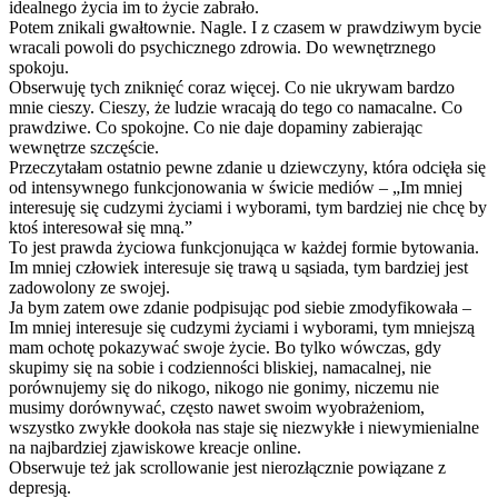
idealnego życia im to życie zabrało.
Potem znikali gwałtownie. Nagle. I z czasem w prawdziwym bycie
wracali powoli do psychicznego zdrowia. Do wewnętrznego
spokoju.
Obserwuję tych zniknięć coraz więcej. Co nie ukrywam bardzo
mnie cieszy. Cieszy, że ludzie wracają do tego co namacalne. Co
prawdziwe. Co spokojne. Co nie daje dopaminy zabierając
wewnętrze szczęście.
Przeczytałam ostatnio pewne zdanie u dziewczyny, która odcięła się
od intensywnego funkcjonowania w świcie mediów – „Im mniej
interesuję się cudzymi życiami i wyborami, tym bardziej nie chcę by
ktoś interesował się mną.”
To jest prawda życiowa funkcjonująca w każdej formie bytowania.
Im mniej człowiek interesuje się trawą u sąsiada, tym bardziej jest
zadowolony ze swojej.
Ja bym zatem owe zdanie podpisując pod siebie zmodyfikowała –
Im mniej interesuje się cudzymi życiami i wyborami, tym mniejszą
mam ochotę pokazywać swoje życie. Bo tylko wówczas, gdy
skupimy się na sobie i codzienności bliskiej, namacalnej, nie
porównujemy się do nikogo, nikogo nie gonimy, niczemu nie
musimy dorównywać, często nawet swoim wyobrażeniom,
wszystko zwykłe dookoła nas staje się niezwykłe i niewymienialne
na najbardziej zjawiskowe kreacje online.
Obserwuje też jak scrollowanie jest nierozłącznie powiązane z
depresją.