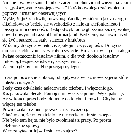
Nic nie trwa wiecznie. I ludzie zaczną odchodzić od więzienia jakim
jest „pokazywanie swojego życia” i krótkotrwałego zadowolenia
poprzez „uznanie” obserwujących.
Myślę, że już za chwilę powstaną ośrodki, w których jak z nałogu
alkoholowego będzie się wychodziło z nałogu telefonicznego i
naszej w nim obecności. Bedą odwyki od zagłuszania każdej wolnej
chwili nowymi obrazami i informacjami. Będziemy na nowo uczyli
się żyć i patrzeć na stały, stateczny krajobraz.
Wrócimy do życia w naturze, spokoju i zwyczajności. Do życia
dookoła siebie, zamiast w całym świecie. Bo jak mawiają dla całego
świata ostatecznie jesteśmy nikim, a dla tych dookoła jesteśmy
miłością, bezpieczeństwem, szczęściem…
Zatem bądźmy tam. Nie przegapmy tego.
Tosia po powrocie z obozu, odnajdywała wciąż nowe zajęcia które
należało uczynić.
I cały czas odwlekała naładowanie telefonu i włączenie go.
Rozpakowała plecak. Pomogła mi wieszać pranie. Wykąpała się.
Aż w końcu przychodzi do mnie do kuchni i mówi – Chyba już
włączę ten telefon.
Powiedziała to z miną poważną i zatrwożoną.
Choć wiem, że w tym telefonie nie czekało nic strasznego.
Nie było tam hejtu, nie było zwolnienia z pracy. Po prostu
telefoniczne sprawy.
Więc zapytałam Jej – Tosiu, co czujesz?