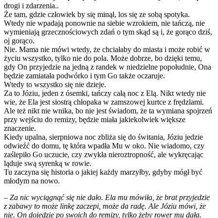
drogi i zdarzenia..
Że tam, gdzie człowiek by się minął, los się ze sobą spotyka.
Wtedy nie wpadają ponownie na siebie wzrokiem, nie tańczą, nie
wymieniają grzecznościowych zdań o tym skąd są i, że gorąco dziś,
oj gorąco.
Nie. Mama nie mówi wtedy, że chciałaby do miasta i może robić w
życiu wszystko, tylko nie do pola. Może dobrze, bo dzięki temu,
gdy On przyjedzie na jedną z randek w niedzielne popołudnie, Ona
będzie zamiatała podwórko i tym Go także oczaruje.
Wtedy to wszystko się nie dzieje.
Za to Józiu, jeden z ósemki, tańczy całą noc z Elą. Nikt wtedy nie
wie, że Ela jest siostrą chłopaka w zamszowej kurtce z frędzlami.
Ale też nikt nie wnika, bo nie jest świadom, że ta wymiana spojrzeń
przy wejściu do remizy, będzie miała jakiekolwiek większe
znaczenie.
Kiedy upalna, sierpniowa noc zbliża się do świtania, Józiu jedzie
odwieźć do domu, tę która wpadła Mu w oko. Nie wiadomo, czy
zaślepiło Go uczucie, czy zwykła nieroztropność, ale wykręcając
ląduje swą syrenką w rowie.
Tu zaczyna się historia o jakiej każdy marzyłby, gdyby mógł być
młodym na nowo.
– Za nic wyciągnąć się nie dało. Ela mu mówiła, że brat przyjedzie
z zabawy to może linkę zaczepi, może da radę. Ale Józiu mówi, że
nie. On dojedzie po swoich do remizy, tylko żeby rower mu dała.