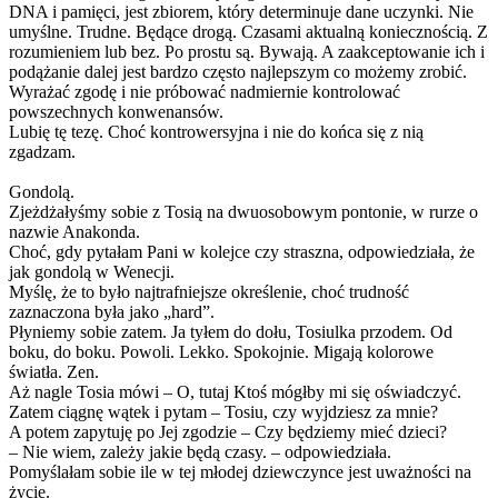
DNA i pamięci, jest zbiorem, który determinuje dane uczynki. Nie
umyślne. Trudne. Będące drogą. Czasami aktualną koniecznością. Z
rozumieniem lub bez. Po prostu są. Bywają. A zaakceptowanie ich i
podążanie dalej jest bardzo często najlepszym co możemy zrobić.
Wyrażać zgodę i nie próbować nadmiernie kontrolować
powszechnych konwenansów.
Lubię tę tezę. Choć kontrowersyjna i nie do końca się z nią
zgadzam.
Gondolą.
Zjeżdżałyśmy sobie z Tosią na dwuosobowym pontonie, w rurze o
nazwie Anakonda.
Choć, gdy pytałam Pani w kolejce czy straszna, odpowiedziała, że
jak gondolą w Wenecji.
Myślę, że to było najtrafniejsze określenie, choć trudność
zaznaczona była jako „hard”.
Płyniemy sobie zatem. Ja tyłem do dołu, Tosiulka przodem. Od
boku, do boku. Powoli. Lekko. Spokojnie. Migają kolorowe
światła. Zen.
Aż nagle Tosia mówi – O, tutaj Ktoś mógłby mi się oświadczyć.
Zatem ciągnę wątek i pytam – Tosiu, czy wyjdziesz za mnie?
A potem zapytuję po Jej zgodzie – Czy będziemy mieć dzieci?
– Nie wiem, zależy jakie będą czasy. – odpowiedziała.
Pomyślałam sobie ile w tej młodej dziewczynce jest uważności na
życie.