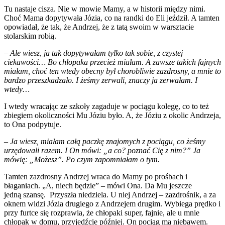
Tu nastaje cisza. Nie w mowie Mamy, a w historii między nimi.
Choć Mama dopytywała Józia, co na randki do Eli jeździł. A tamten
opowiadał, że tak, że Andrzej, że z tatą swoim w warsztacie
stolarskim robią.
– Ale wiesz, ja tak dopytywałam tylko tak sobie, z czystej
ciekawości… Bo chłopaka przecież miałam. A zawsze takich fajnych
miałam, choć ten wtedy obecny był chorobliwie zazdrosny, a mnie to
bardzo przeszkadzało. I żeśmy zerwali, znaczy ja zerwałam. I
wtedy…
I wtedy wracając ze szkoły zagaduje w pociągu kolegę, co to też
zbiegiem okoliczności Mu Józiu było. A, że Józiu z okolic Andrzeja,
to Ona podpytuje.
– Ja wiesz, miałam całą paczkę znajomych z pociągu, co żeśmy
urzędowali razem. I On mówi: „a co? poznać Cię z nim?” Ja
mówię: „Możesz”. Po czym zapomniałam o tym.
Tamten zazdrosny Andrzej wraca do Mamy po prośbach i
błaganiach. „A, niech będzie” – mówi Ona. Da Mu jeszcze
jedną szansę. Przyszła niedziela. U niej Andrzej – zazdrośnik, a za
oknem widzi Józia drugiego z Andrzejem drugim. Wybiega prędko i
przy furtce się rozprawia, że chłopaki super, fajnie, ale u mnie
chłopak w domu, przyjedźcie później. On pociąg ma niebawem.