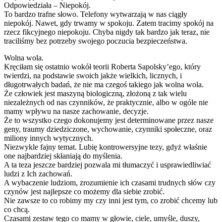
Odpowiedziała – Niepokój.
To bardzo trafne słowo. Telefony wytwarzają w nas ciągły
niepokój. Nawet, gdy trwamy w spokoju. Zatem tracimy spokój na
rzecz fikcyjnego niepokoju. Chyba nigdy tak bardzo jak teraz, nie
traciliśmy bez potrzeby swojego poczucia bezpieczeństwa.
Wolna wola.
Kręciłam się ostatnio wokół teorii Roberta Sapolsky’ego, który
twierdzi, na podstawie swoich jakże wielkich, licznych, i
długotrwałych badań, że nie ma czegoś takiego jak wolna wola.
Że człowiek jest maszyną biologiczną, złożoną z tak wielu
niezależnych od nas czynników, że praktycznie, albo w ogóle nie
mamy wpływu na nasze zachowanie, decyzje.
Że to wszystko czego dokonujemy jest determinowane przez nasze
geny, traumy dziedziczone, wychowanie, czynniki społeczne, oraz
miliony innych wytycznych.
Niezwykle fajny temat. Lubię kontrowersyjne tezy, gdyż właśnie
one najbardziej skłaniają do myślenia.
A ta teza jeszcze bardziej pozwala mi tłumaczyć i usprawiedliwiać
ludzi z Ich zachowań.
A wybaczenie ludziom, zrozumienie ich czasami trudnych słów czy
czynów jest najlepsze co możemy dla siebie zrobić.
Nie zawsze to co robimy my czy inni jest tym, co zrobić chcemy lub
co chcą.
Czasami zestaw tego co mamy w głowie, ciele, umyśle, duszy,