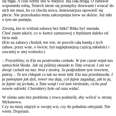
się mgła. A czas wtedy stoi w miejscu. Idą całą drogą. O zabawie
wspominki robią. Śmiech niesie się pomiędzy drzewami i wracać do
nich nie musi, bo co chwila nowa, śmieszniejsza opowieść się
plecie. Nie przeszkadza temu zakrzepnięta krew na skórze. Już nikt
o tym nie pamięta.
Zresztą, kto to widział zabawę bez bitki? Bitka być musiała.
Choć znam takich, co w kurtce zamszowej z frędzlami daleko od
bicia stali.
(Kto na zabawy chodził, ten wie, że powrót całą bandą z tych
zabaw, przez wsie, o świcie, był najpiękniejszą częścią młodości i
zawartej w niej wolności.)
– Przyszliśmy, to Ela na posterunku czekała. W tym czasie mijał nas
samochód Skoda. Jak się później okazało to Tata wracał. I oni we
dwoje czekali na nas. brat z siostrą. Ja podjeżdżam tym rowerem,
patrzę… To ten chłopak co tak na mnie kilił. Ela nas przedstawiła. I
ja pamiętam jak dziś, rower mu daję, coś fajnie zagaduję, jak to ja,
że fajnie się jechało, a Tata wziął i coś tam nieśmiało, cicho pod
nosem odrzekł. Charaktery było od razu widać.
W ośmiu auto bez problemu z rowu podnieśli, aby wrócić w stronę
Mykanowa.
Czy na mszę zdążyli w swojej wsi, czy do południa odsypiali. Nie
wiem. Dopytam.