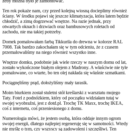
żeby można było je zamontować.
Ten rok pokaże nam, czy przed kolejną wiosną docieplimy również
ściany. W środku pojawi się jeszcze klimatyzacja, która latem będzie
chłodzić, a zimą dogrzewać wnętrze. Na razie jednak, przy
otwartych oknach i drzwiach oraz bambusowych roletach od
zachodu, nie ma takiej potrzeby.
Domek pomalowałam farbą Tikkurila do drewna w kolorze RAL
7008. Tak bardzo zakochałam się w tym odcieniu, że z czasem
przemalowaliśmy na niego również wszystko inne.
Wnętrze domku, podobnie jak wiele rzeczy w naszym domu od lat,
zostało wykończone białym olejem z Madrony. A właściwie nie tyle
pomalowane, co wtarte, bo ten olej nakłada się właśnie szmatkami.
Pociągnęliśmy prąd, dołożyliśmy mały tarasik.
Moim biurkiem został stuletni stół kreślarski z warsztatu mojego
Taty. Fotel z podnóżkiem, który od początku widziałam tutaj w
swojej wyobraźni, jest z dotd.pl. Trochę TK Maxx, trochę IKEA,
coś z internetu, coś przeniesionego z domu.
Numerologia mówi, że jestem osobą, która oddaje innym ogrom
swojej energii, dlatego najlepiej regeneruję się w samotności. Wtedy
nie myślę o tym, czy wszyscy są zadowoleni i szczęśliwi. Ten