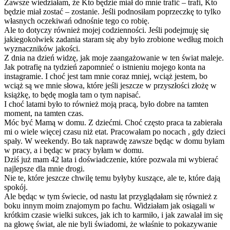
Zawsze wiedziałam, że Kto będzie miał do mnie trafić – trafi, Kto
będzie miał zostać – zostanie. Jeśli podnosiłam poprzeczkę to tylko
własnych oczekiwań odnośnie tego co robię.
Ale to dotyczy również mojej codzienności. Jeśli podejmuję się
jakiegokolwiek zadania staram się aby było zrobione według moich
wyznaczników jakości.
Z dnia na dzień widzę, jak moje zaangażowanie w ten świat maleje.
Jak potrafię na tydzień zapomnieć o istnieniu mojego konta na
instagramie. I choć jest tam mnie coraz mniej, wciąż jestem, bo
wciąż są we mnie słowa, które jeśli jeszcze w przyszłości złożę w
książkę, to będę mogła tam o tym napisać.
I choć latami było to również moją pracą, było dobre na tamten
moment, na tamten czas.
Móc być Mamą w domu. Z dziećmi. Choć często praca ta zabierała
mi o wiele więcej czasu niż etat. Pracowałam po nocach , gdy dzieci
spały. W weekendy. Bo tak naprawdę zawsze będąc w domu byłam
w pracy, a i będąc w pracy byłam w domu.
Dziś już mam 42 lata i doświadczenie, które pozwala mi wybierać
najlepsze dla mnie drogi.
Nie te, które jeszcze chwilę temu byłyby kuszące, ale te, które dają
spokój.
Ale będąc w tym świecie, od nastu lat przyglądałam się również z
boku innym moim znajomym po fachu. Widziałam jak osiągali w
krótkim czasie wielki sukces, jak ich to karmiło, i jak zawalał im się
na głowę świat, ale nie byli świadomi, że właśnie to pokazywanie