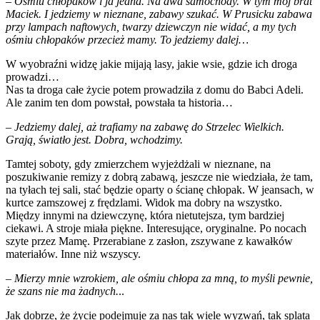
– Ośmiu chłopaków i ja jedna. Na dwa samochody. W tym mój brat
Maciek. I jedziemy w nieznane, zabawy szukać. W Prusicku zabawa
przy lampach naftowych, twarzy dziewczyn nie widać, a my tych
ośmiu chłopaków przecież mamy. To jedziemy dalej…
W wyobraźni widzę jakie mijają lasy, jakie wsie, gdzie ich droga
prowadzi…
Nas ta droga całe życie potem prowadziła z domu do Babci Adeli.
Ale zanim ten dom powstał, powstała ta historia…
– Jedziemy dalej, aż trafiamy na zabawę do Strzelec Wielkich.
Grają, światło jest. Dobra, wchodzimy.
Tamtej soboty, gdy zmierzchem wyjeżdżali w nieznane, na
poszukiwanie remizy z dobrą zabawą, jeszcze nie wiedziała, że tam,
na tyłach tej sali, stać będzie oparty o ścianę chłopak. W jeansach, w
kurtce zamszowej z frędzlami. Widok ma dobry na wszystko.
Między innymi na dziewczynę, która nietutejsza, tym bardziej
ciekawi. A stroje miała piękne. Interesujące, oryginalne. Po nocach
szyte przez Mamę. Przerabiane z zasłon, zszywane z kawałków
materiałów. Inne niż wszyscy.
– Mierzy mnie wzrokiem, ale ośmiu chłopa za mną, to myśli pewnie,
że szans nie ma żadnych.
..
Jak dobrze, że życie podejmuje za nas tak wiele wyzwań, tak splata