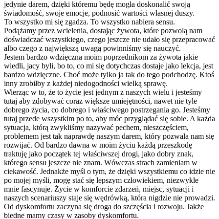
jedynie darem, dzięki któremu będę mogła doskonalić swoją
świadomość, swoje emocje, podnosić wartości własnej duszy.
To wszystko mi się zgadza. To wszystko nabiera sensu.
Podążamy przez wcielenia, dostając żywota, które pozwolą nam
doświadczać wszystkiego, czego jeszcze nie udało się przepracować
albo czego z największą uwagą powinniśmy się nauczyć.
Jestem bardzo wdzięczna moim poprzednikom za żywota jakie
wiedli, jacy byli, bo to, co mi się dotychczas dostaje jako lekcja, jest
bardzo wdzięczne. Choć może tylko ja tak do tego podchodzę. Ktoś
inny zrobiłby z każdej niedogodności wielką sprawę.
Wierząc w to, że to życie jest jednym z naszych wielu i jesteśmy
tutaj aby zdobywać coraz większe umiejętności, nawet nie tyle
dobrego życia, co dobrego i właściwego postrzegania go. Jesteśmy
tutaj przede wszystkim po to, aby móc przyglądać się sobie. A każda
sytuacja, którą zwykliśmy nazywać pechem, nieszczęściem,
problemem jest tak naprawdę naszym darem, który pozwala nam się
rozwijać. Od bardzo dawna w moim życiu każdą przeszkodę
traktuję jako początek tej właściwszej drogi, jako dobry znak,
którego sensu jeszcze nie znam. Wówczas strach zamieniam w
ciekawość. Jednakże myśl o tym, że dzięki wszystkiemu co idzie nie
po mojej myśli, mogę stać się lepszym człowiekiem, niezwykle
mnie fascynuje. Życie w komforcie zdarzeń, miejsc, sytuacji i
naszych scenariuszy staje się wędrówką, która nigdzie nie prowadzi.
Od dyskomfortu zaczyna się droga do szczęścia i rozwoju. Jakże
biedne mamy czasy w zasoby dyskomfortu.