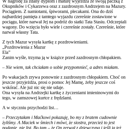
W nagrodę za zdany dyplom i maturę wyjeżdża ze swoją paczką z
Okupników i Cykarzewa oraz z zazdrosnym Andrzejem na Mazury.
Pociągiem. Z namiotami, śpiworami, plecakami. Ona do dziś
najbardziej pamięta z tamtego wyjazdu czereśnie zostawione w
pociągu, które narwał Jej na podróż do siatki Tata Stasiu. Odczepiali
wagony. Do wzięcia było wiele i czereśnie zostały. Czereśnie, które
narwał własny Tata.
Z tych Mazur wysyła kartkę z pozdrowieniami.
„Pozdrowienia z Mazur
Ela”
Zanim wyśle, trzyma ją w książce przed zazdrosnym chłopakiem.
– Nie wiem, tak chciałam o sobie przypomnieć, a adres miałam.
Po wakacjach zrywa ponownie z zazdrosnym chłopakiem. Choć on
jeszcze przyjeżdża, prosi o pomoc Jej Mamę, żeby jeszcze coś
wskórać. Ale już nic się nie udaje.
Ona wysyła na Andrzejki kartkę z życzeniami imieninowymi do
tego, w zamszowej kurtce z frędzlami.
A w styczniu przychodzi list…
– Przeczytałam i Maćkowi pokazuję, bo my z bratem cudownie
żyliśmy. A Maciek w śmiech i mówi, że siostra, przecież to jest
podanie, nie list. Bo tam – że On zerwał z dziewczyną i jeśli ja też