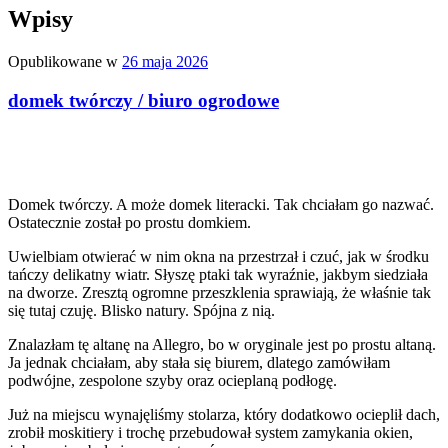
Wpisy
Opublikowane w
26 maja 2026
domek twórczy / biuro ogrodowe
Domek twórczy. A może domek literacki. Tak chciałam go nazwać.
Ostatecznie został po prostu domkiem.
Uwielbiam otwierać w nim okna na przestrzał i czuć, jak w środku
tańczy delikatny wiatr. Słyszę ptaki tak wyraźnie, jakbym siedziała
na dworze. Zresztą ogromne przeszklenia sprawiają, że właśnie tak
się tutaj czuję. Blisko natury. Spójna z nią.
Znalazłam tę altanę na Allegro, bo w oryginale jest po prostu altaną.
Ja jednak chciałam, aby stała się biurem, dlatego zamówiłam
podwójne, zespolone szyby oraz ocieplaną podłogę.
Już na miejscu wynajęliśmy stolarza, który dodatkowo ocieplił dach,
zrobił moskitiery i trochę przebudował system zamykania okien,