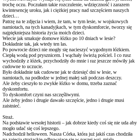
trochę oczu. Poczułam takie rozczulenie, wdzięczność i zarazem
kwintesencję uroku, jak i ciężkiej pracy nad szczęściem naszych
dzieci…
Patrzę na te zdjęcia i wiem, że tam, w tym lesie, w wojskowych
namiotach, na tych kanadyjkach, w tym dyskomforcie, tworzy się
najpiękniejsza historia życia moich dzieci.
Wiecie jak smakuje domowe łóżko po 10 dniach w lesie?
Dokładnie tak, jak wtedy ten las.
Po powrocie dzieci nie mogły się nacieszyć wygodnym łóżkiem.
Ciepłą wodą pod prysznicem. I wąchały świeżą pościel. I co rusz
wychodziły z łóżek, przychodziły do mnie i raz jeszcze mówiły jak
cudowne to uczucie.
Było dokładnie tak cudowne jak te dziesięć dni w lesie, w
namiotach, na podłodze w jednej małej sali podczas deszczy.
Ale żeby cieszyło to zwykłe łóżko w domu, trzeba zaznać
dyskomfortu.
To dyskomfort czyni nas szczęśliwymi.
Ale żeby jedno i drugie dawało szczęście, jedno i drugie musi
zaistnieć.
Straż.
Na podstawie wesołej historii – jak dobrze kiedy coś się nie uda aby
mogło udać się coś lepszego.
Nadchodził helloween. Nasza Córka, która już jakiś czas chodziła
na zajęcia strażackie odbywające się w naszej wsi, miała