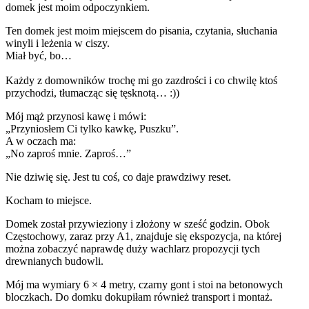
domek jest moim odpoczynkiem.
Ten domek jest moim miejscem do pisania, czytania, słuchania
winyli i leżenia w ciszy.
Miał być, bo…
Każdy z domowników trochę mi go zazdrości i co chwilę ktoś
przychodzi, tłumacząc się tęsknotą… :))
Mój mąż przynosi kawę i mówi:
„Przyniosłem Ci tylko kawkę, Puszku”.
A w oczach ma:
„No zaproś mnie. Zaproś…”
Nie dziwię się. Jest tu coś, co daje prawdziwy reset.
Kocham to miejsce.
Domek został przywieziony i złożony w sześć godzin. Obok
Częstochowy, zaraz przy A1, znajduje się ekspozycja, na której
można zobaczyć naprawdę duży wachlarz propozycji tych
drewnianych budowli.
Mój ma wymiary 6 × 4 metry, czarny gont i stoi na betonowych
bloczkach. Do domku dokupiłam również transport i montaż.