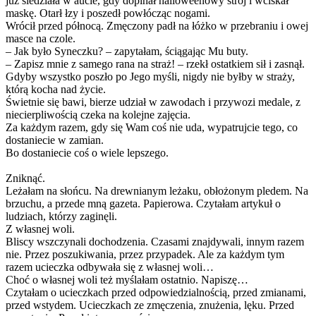
już siedziała w aucie, gdy dopinał halloweenowy strój i wciskał
maskę. Otarł łzy i poszedł powłócząc nogami.
Wrócił przed północą. Zmęczony padł na łóżko w przebraniu i owej
masce na czole.
– Jak było Syneczku? – zapytałam, ściągając Mu buty.
– Zapisz mnie z samego rana na straż! – rzekł ostatkiem sił i zasnął.
Gdyby wszystko poszło po Jego myśli, nigdy nie byłby w straży,
którą kocha nad życie.
Świetnie się bawi, bierze udział w zawodach i przywozi medale, z
niecierpliwością czeka na kolejne zajęcia.
Za każdym razem, gdy się Wam coś nie uda, wypatrujcie tego, co
dostaniecie w zamian.
Bo dostaniecie coś o wiele lepszego.
Zniknąć.
Leżałam na słońcu. Na drewnianym leżaku, obłożonym pledem. Na
brzuchu, a przede mną gazeta. Papierowa. Czytałam artykuł o
ludziach, którzy zaginęli.
Z własnej woli.
Bliscy wszczynali dochodzenia. Czasami znajdywali, innym razem
nie. Przez poszukiwania, przez przypadek. Ale za każdym tym
razem ucieczka odbywała się z własnej woli…
Choć o własnej woli też myślałam ostatnio. Napiszę…
Czytałam o ucieczkach przed odpowiedzialnością, przed zmianami,
przed wstydem. Ucieczkach ze zmęczenia, znużenia, lęku. Przed