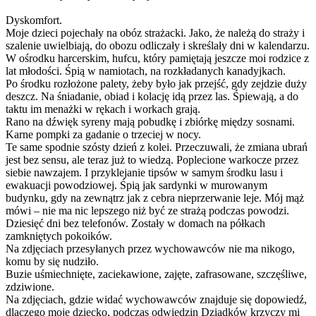
Dyskomfort.
Moje dzieci pojechały na obóz strażacki. Jako, że należą do straży i
szalenie uwielbiają, do obozu odliczały i skreślały dni w kalendarzu.
W ośrodku harcerskim, hufcu, który pamiętają jeszcze moi rodzice z
lat młodości. Śpią w namiotach, na rozkładanych kanadyjkach.
Po środku rozłożone palety, żeby było jak przejść, gdy zejdzie duży
deszcz. Na śniadanie, obiad i kolację idą przez las. Śpiewają, a do
taktu im menażki w rękach i workach grają.
Rano na dźwięk syreny mają pobudkę i zbiórkę między sosnami.
Karne pompki za gadanie o trzeciej w nocy.
Te same spodnie szósty dzień z kolei. Przeczuwali, że zmiana ubrań
jest bez sensu, ale teraz już to wiedzą. Poplecione warkocze przez
siebie nawzajem. I przyklejanie tipsów w samym środku lasu i
ewakuacji powodziowej. Śpią jak sardynki w murowanym
budynku, gdy na zewnątrz jak z cebra nieprzerwanie leje. Mój mąż
mówi – nie ma nic lepszego niż być ze strażą podczas powodzi.
Dziesięć dni bez telefonów. Zostały w domach na półkach
zamkniętych pokoików.
Na zdjęciach przesyłanych przez wychowawców nie ma nikogo,
komu by się nudziło.
Buzie uśmiechnięte, zaciekawione, zajęte, zafrasowane, szczęśliwe,
zdziwione.
Na zdjęciach, gdzie widać wychowawców znajduje się dopowiedź,
dlaczego moje dziecko, podczas odwiedzin Dziadków krzyczy mi