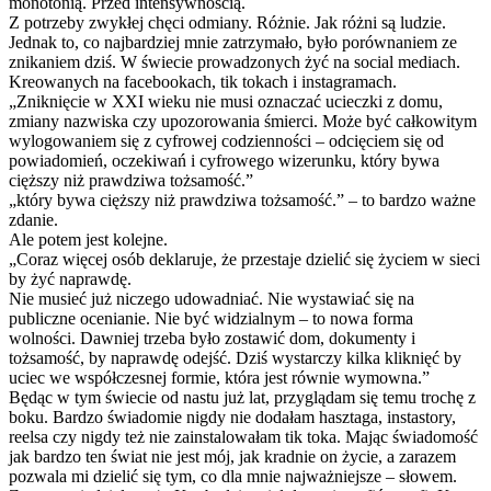
monotonią. Przed intensywnością.
Z potrzeby zwykłej chęci odmiany. Różnie. Jak różni są ludzie.
Jednak to, co najbardziej mnie zatrzymało, było porównaniem ze
znikaniem dziś. W świecie prowadzonych żyć na social mediach.
Kreowanych na facebookach, tik tokach i instagramach.
„Zniknięcie w XXI wieku nie musi oznaczać ucieczki z domu,
zmiany nazwiska czy upozorowania śmierci. Może być całkowitym
wylogowaniem się z cyfrowej codzienności – odcięciem się od
powiadomień, oczekiwań i cyfrowego wizerunku, który bywa
cięższy niż prawdziwa tożsamość.”
„który bywa cięższy niż prawdziwa tożsamość.” – to bardzo ważne
zdanie.
Ale potem jest kolejne.
„Coraz więcej osób deklaruje, że przestaje dzielić się życiem w sieci
by żyć naprawdę.
Nie musieć już niczego udowadniać. Nie wystawiać się na
publiczne ocenianie. Nie być widzialnym – to nowa forma
wolności. Dawniej trzeba było zostawić dom, dokumenty i
tożsamość, by naprawdę odejść. Dziś wystarczy kilka kliknięć by
uciec we współczesnej formie, która jest równie wymowna.”
Będąc w tym świecie od nastu już lat, przyglądam się temu trochę z
boku. Bardzo świadomie nigdy nie dodałam hasztaga, instastory,
reelsa czy nigdy też nie zainstalowałam tik toka. Mając świadomość
jak bardzo ten świat nie jest mój, jak kradnie on życie, a zarazem
pozwala mi dzielić się tym, co dla mnie najważniejsze – słowem.