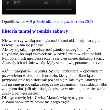
Opublikowane w
9 października 2025
9 października 2025
historia tamtej w remizie zabawy
Nie wiem czy w taką noc mgła nad łąkami układa się inaczej…
Pewnie układa się jednako.
Ale czy się taką nieprzejrzystość pamięta szczególnie…?
Chyba nie, bo skąd człowiek ma wiedzieć, że to właśnie pośród
tych porannych mętności zaczyna się bieg całego dalszego życia…
A zastały ich właśnie wtedy. Mgły sierpniowe, poranne i mleczne…
-Ośmiu chłopaków i ja jedna. Syreną i trabantem.
– opowiada mi
przez telefon w dniu moich urodzin, kiedy poprosiłam Ją o
przypomnienie tej historii jak poznali się z Tatą mym Andrzejem.
Już na samym początku czuję, że nie zapamiętam wszystkiego, albo
z biegiem dni, jeśli nie usiądę do pisania w niedługim czasie, wiele
zdąży z pamięci ulecieć.
Dlatego mówię Jej – Czekaj Mamuś, włączę nagrywanie.
A Wam opowiem zaledwie małą tego część.