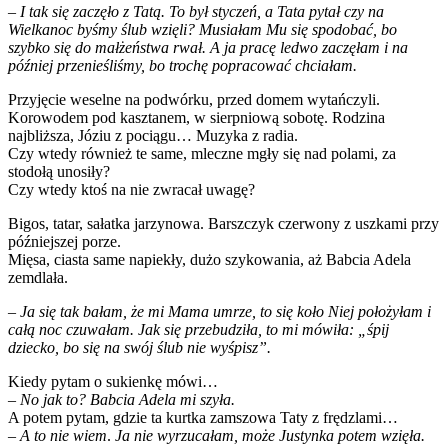
– I tak się zaczęło z Tatą. To był styczeń, a Tata pytał czy na
Wielkanoc byśmy ślub wzięli? Musiałam Mu się spodobać, bo
szybko się do małżeństwa rwał. A ja pracę ledwo zaczęłam i na
później przenieśliśmy, bo trochę popracować chciałam.
Przyjęcie weselne na podwórku, przed domem wytańczyli.
Korowodem pod kasztanem, w sierpniową sobotę. Rodzina
najbliższa, Józiu z pociągu… Muzyka z radia.
Czy wtedy również te same, mleczne mgły się nad polami, za
stodołą unosiły?
Czy wtedy ktoś na nie zwracał uwagę?
Bigos, tatar, sałatka jarzynowa. Barszczyk czerwony z uszkami przy
późniejszej porze.
Mięsa, ciasta same napiekły, dużo szykowania, aż Babcia Adela
zemdlała.
– Ja się tak bałam, że mi Mama umrze, to się koło Niej położyłam i
całą noc czuwałam. Jak się przebudziła, to mi mówiła: „śpij
dziecko, bo się na swój ślub nie wyśpisz”.
Kiedy pytam o sukienkę mówi…
– No jak to? Babcia Adela mi szyła.
A potem pytam, gdzie ta kurtka zamszowa Taty z frędzlami…
– A to nie wiem
.
Ja nie wyrzucałam, może Justynka potem wzięła.