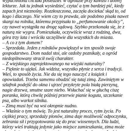
wypachniona chciała posiedzieć w ogrodzie przy kawusi i dobrej
lekturze. Jak tu jednak wysiedzieć, czytać a tym bardziej pić, kiedy
zapach jest nieznośny. Rozzłoszczona, zaczęła dociekać skąd to, od
kogo i dlaczego. Nie wiem czy to prawda, ale podobno pisała nawet
skargi na rolnika, któremu przypisała to „perfumowanie okolicy”,
czy nawet wystąpiła na drogę sądową. Szybko przekonała się, że z
naturą nie wygra. Pomieszkała, oczywiście wraz z rodziną, dwa,
góra trzy lata i wróciła szczęśliwie dla wszystkich do miasta.
– A co z tym domem?
– Sprzedała. Jeden z rolników powiększył w ten sposób swoje
gospodarstwo. Dom nadal stoi, ale ozdoby poznikały, a ogród
niedopilnowany stracił swój charakter.
– Z wiejskiego zaprojektowanego na wiejski naturalny?
– Pięknie to ujęłaś. Jak widzisz, wszystko płynie z serca i tradycji.
Wieś, to sposób życia. Nie da się tego nauczyć z książek i
opowiadań. Trzeba samemu obudzić się tutaj zimą. Zawiniętym w
szlafrok podejść do okna i ujrzeć przykryte pola białą pierzyną,
nagie drzewa, smutne szare niebo. Wsłuchać się w głuchą ciszę
poranka, którą chwilę później przerwie pianie koguta, szczekanie
psa, albo warkot silnika.
– Zimą musi być na wsi okropnie nudno.
– Właśnie o tym mówię. To jest naturalny proces, rytm życia. Po
ciężkiej pracy, sprzedaży plonów, zima daje możliwość odpoczynku,
zebrania sił i przygotowania się do prac wiosennych. Dla ludzi,
którzy wieś traktują jedynie jako miejsce zamieszkania, zima może