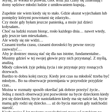
Myślę, że wielka to prawda, choć teraz już czasy się zmieniają i
domy sędziwe młodzi ludzie z umiłowaniem kupują..
Zupełnie nie wiem kiedy się to stało. Gdzie akurat wyjechałam lub
pomiędzy którymi powrotami się zdarzyło..
Czy może gdy byłam jeszcze panienką, a może już dzieci
kołysałam..
Choć na ludzki rozum biorąc, rosło każdego dnia… nawet wtedy,
gdy jeszcze tam mieszkałam..
Ale wtedy się nie widzi…
Czasami trzeba czasu, czasami dorosłości by pewne rzeczy
zauważyć…
Aby je dostrzec muszą stać się dla nas istotne, fundamentalne..
Musimy gdzieś w tej swojej głowie przy nich przystanąć. Z myślą,
analizą.
Młody człowiek żyje pełnią życia i nie przystaje przy rosnących
drzewach.
Bardzo to dobra kolej rzeczy. Kiedy jest czas na młodość trzeba być
młodym.. Bo na obserwacje przemijania w przyrodzie przyjdzie
czas..
Można w rozmaity sposób określać jak dobrze przeżyć życie..
Jedną z moich obserwacji jest pozwolenie na bycie dzieckiem kiedy
jest się dzieckiem, bycie nastolatkiem kiedy ma się naście lat, bycie
mamą gdy rodzi się dziecko…. aż do bycia starcem gdy nadchodzi
starość.