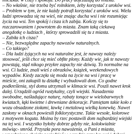
– No właśnie, nie trzeba być rolnikiem, żeby korzystać z uroków wsi.
– Problem w tym, że nie każdy potrafi korzystać z uroków wsi. Wielu
ludzi sprowadza się na wieś, nie znając ducha wsi i nie rozumiejąc
życia na wsi. Ten spokój i cisza ich zabija. Kończy się to
rozczarowaniem i powrotem do miasta. Znam taką ciekawą
anegdotkę o ludziach , którzy sprowadzili się tu z miasta.
– Zabiła ich cisza?
– Nie, bezwzględne zapachy nawozów naturalnych.
– Co takiego?
– Dla ludzi żyjących na wsi naturalne jest, że nawozy należy
stosować, jeśli chce się mieć obfite plony. Każdy wie, jak te nawozy
powstają, stąd nikogo przykre zapachy nie dziwią. To normalne na
wsi. Ci ludzie, znali wieś z obrazków, książek, weekendowych
wypadów. Kiedy zaczęła się moda na życie na wsi i pracę w
mieście, oni zakupili tu działkę i wybudowali dom. Co godne
podkreślenia, styl domu utrzymali w klimacie wsi. Poszli nawet krok
dalej. Urządzili ogród rustykalny, czyli wiejski. Nasadzenia
swobodne, naśladujące naturę, rabaty tonące w wielobarwnych
kwiatach, łąki kwietne i drewniane dekoracje. Pamiętam takie koło z
wozu obsadzone ziołami, ławkę i metalową wielką konewkę. Nawet
zasłony w oknach powiesili folklorystyczne. Takie wesołe, kolorowe
z motywem koguta. Można by rzec postawili dom najbardziej wiejski
na tej wsi. I wszystko byłoby dobrze gdyby nie, kolokwialnie
mówiąc- smród. Przyszła pora nawożenia, a Pani z miasta,