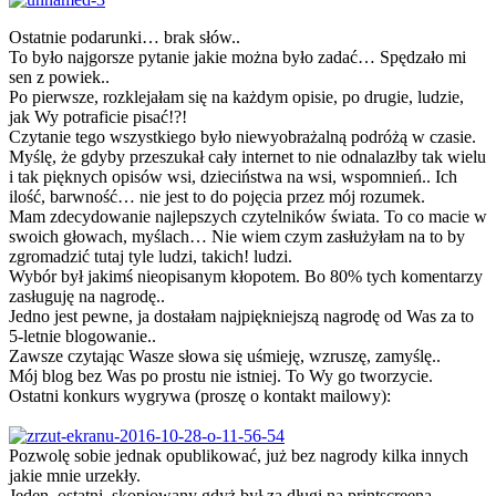
Ostatnie podarunki… brak słów..
To było najgorsze pytanie jakie można było zadać… Spędzało mi
sen z powiek..
Po pierwsze, rozklejałam się na każdym opisie, po drugie, ludzie,
jak Wy potraficie pisać!?!
Czytanie tego wszystkiego było niewyobrażalną podróżą w czasie.
Myślę, że gdyby przeszukał cały internet to nie odnalazłby tak wielu
i tak pięknych opisów wsi, dzieciństwa na wsi, wspomnień.. Ich
ilość, barwność… nie jest to do pojęcia przez mój rozumek.
Mam zdecydowanie najlepszych czytelników świata. To co macie w
swoich głowach, myślach… Nie wiem czym zasłużyłam na to by
zgromadzić tutaj tyle ludzi, takich! ludzi.
Wybór był jakimś nieopisanym kłopotem. Bo 80% tych komentarzy
zasługuję na nagrodę..
Jedno jest pewne, ja dostałam najpiękniejszą nagrodę od Was za to
5-letnie blogowanie..
Zawsze czytając Wasze słowa się uśmieję, wzruszę, zamyślę..
Mój blog bez Was po prostu nie istniej. To Wy go tworzycie.
Ostatni konkurs wygrywa (proszę o kontakt mailowy):
Pozwolę sobie jednak opublikować, już bez nagrody kilka innych
jakie mnie urzekły.
Jeden, ostatni, skopiowany gdyż był za długi na printscreena.