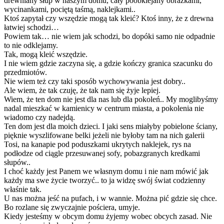
drewniany słup w naszym domu, cały poobklejany obrazkami,
wycinankami, pociętą taśmą, naklejkami..
Ktoś zapytał czy wszędzie mogą tak kleić? Ktoś inny, że z drewna
łatwiej schodzi…
Powiem tak… nie wiem jak schodzi, bo dopóki samo nie odpadnie
to nie odklejamy.
Tak, mogą kleić wszędzie.
I nie wiem gdzie zaczyna się, a gdzie kończy granica szacunku do
przedmiotów.
Nie wiem też czy taki sposób wychowywania jest dobry..
Ale wiem, że tak czuję, że tak nam się żyje lepiej.
Wiem, że ten dom nie jest dla nas lub dla pokoleń.. My moglibyśmy
nadal mieszkać w kamienicy w centrum miasta, a pokolenia nie
wiadomo czy nadejdą.
Ten dom jest dla moich dzieci. I jaki sens miałyby pobielone ściany,
pięknie wyszlifowane belki jeżeli nie byłoby tam na nich galerii
Tosi, na kanapie pod poduszkami ukrytych naklejek, rys na
podłodze od ciągle przesuwanej sofy, pobazgranych kredkami
słupów..
I choć każdy jest Panem we własnym domu i nie nam mówić jak
każdy ma swe życie tworzyć.. to ja widzę swój świat codzienny
właśnie tak.
U nas można jeść na pufach, i w wannie. Można pić gdzie się chce.
Bo rozlane się zwyczajnie pościera, umyje.
Kiedy jesteśmy w obcym domu żyjemy wobec obcych zasad. Nie