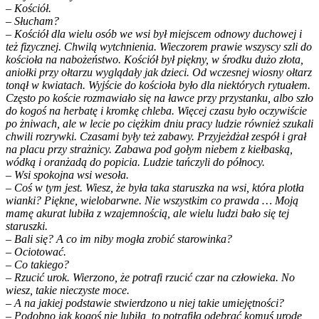
– Kościół.
– Słucham?
– Kościół dla wielu osób we wsi był miejscem odnowy duchowej i
też fizycznej. Chwilą wytchnienia. Wieczorem prawie wszyscy szli do
kościoła na nabożeństwo. Kościół był piękny, w środku dużo złota,
aniołki przy ołtarzu wyglądały jak dzieci. Od wczesnej wiosny ołtarz
tonął w kwiatach. Wyjście do kościoła było dla niektórych rytuałem.
Często po koście rozmawiało się na ławce przy przystanku, albo szło
do kogoś na herbatę i kromkę chleba. Więcej czasu było oczywiście
po żniwach, ale w lecie po ciężkim dniu pracy ludzie również szukali
chwili rozrywki. Czasami były też zabawy. Przyjeżdżał zespół i grał
na placu przy strażnicy. Zabawa pod gołym niebem z kiełbaską,
wódką i oranżadą do popicia. Ludzie tańczyli do północy.
– Wsi spokojna wsi wesoła.
– Coś w tym jest. Wiesz, że była taka staruszka na wsi, która plotła
wianki? Piękne, wielobarwne. Nie wszystkim co prawda … Moją
mamę akurat lubiła z wzajemnością, ale wielu ludzi bało się tej
staruszki.
– Bali się? A co im niby mogła zrobić starowinka?
– Ociotować.
– Co takiego?
– Rzucić urok. Wierzono, że potrafi rzucić czar na człowieka. No
wiesz, takie nieczyste moce.
– A na jakiej podstawie stwierdzono u niej takie umiejętności?
– Podobno jak kogoś nie lubiła, to potrafiła odebrać komuś urodę,