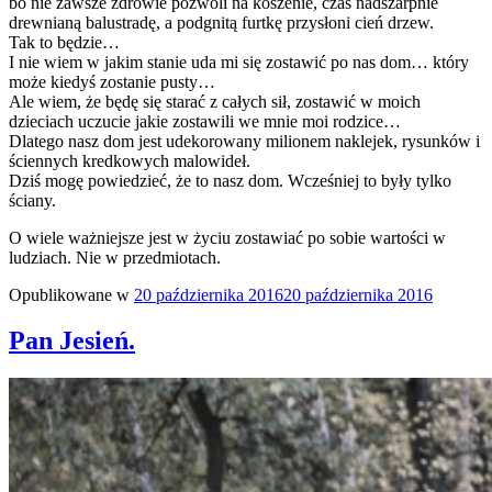
bo nie zawsze zdrowie pozwoli na koszenie, czas nadszarpnie
drewnianą balustradę, a podgnitą furtkę przysłoni cień drzew.
Tak to będzie…
I nie wiem w jakim stanie uda mi się zostawić po nas dom… który
może kiedyś zostanie pusty…
Ale wiem, że będę się starać z całych sił, zostawić w moich
dzieciach uczucie jakie zostawili we mnie moi rodzice…
Dlatego nasz dom jest udekorowany milionem naklejek, rysunków i
ściennych kredkowych malowideł.
Dziś mogę powiedzieć, że to nasz dom. Wcześniej to były tylko
ściany.
O wiele ważniejsze jest w życiu zostawiać po sobie wartości w
ludziach. Nie w przedmiotach.
Opublikowane w
20 października 2016
20 października 2016
Pan Jesień.