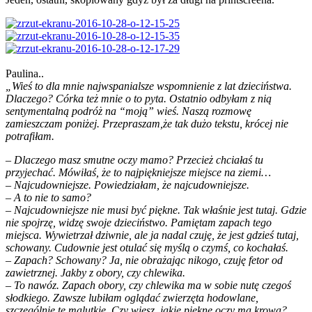
Paulina..
„Wieś to dla mnie najwspanialsze wspomnienie z lat dzieciństwa.
Dlaczego? Córka też mnie o to pyta. Ostatnio odbyłam z nią
sentymentalną podróż na “moją” wieś. Naszą rozmowę
zamieszczam poniżej. Przepraszam,że tak dużo tekstu, krócej nie
potrafiłam.
– Dlaczego masz smutne oczy mamo? Przecież chciałaś tu
przyjechać. Mówiłaś, że to najpiękniejsze miejsce na ziemi…
– Najcudowniejsze. Powiedziałam, że najcudowniejsze.
– A to nie to samo?
– Najcudowniejsze nie musi być piękne. Tak właśnie jest tutaj. Gdzie
nie spojrzę, widzę swoje dzieciństwo. Pamiętam zapach tego
miejsca. Wywietrzał dziwnie, ale ja nadal czuję, że jest gdzieś tutaj,
schowany. Cudownie jest otulać się myślą o czymś, co kochałaś.
– Zapach? Schowany? Ja, nie obrażając nikogo, czuję fetor od
zawietrznej. Jakby z obory, czy chlewika.
– To nawóz. Zapach obory, czy chlewika ma w sobie nutę czegoś
słodkiego. Zawsze lubiłam oglądać zwierzęta hodowlane,
szczególnie te malutkie. Czy wiesz, jakie piękne oczy ma krowa?