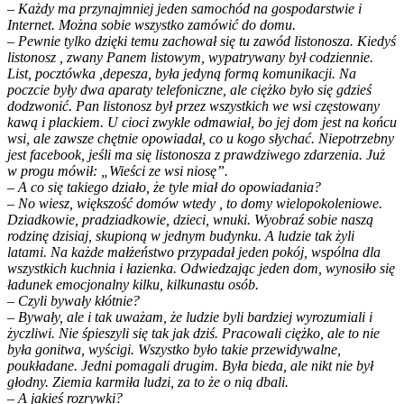
– Każdy ma przynajmniej jeden samochód na gospodarstwie i
Internet. Można sobie wszystko zamówić do domu.
– Pewnie tylko dzięki temu zachował się tu zawód listonosza. Kiedyś
listonosz , zwany Panem listowym, wypatrywany był codziennie.
List, pocztówka ,depesza, była jedyną formą komunikacji. Na
poczcie były dwa aparaty telefoniczne, ale ciężko było się gdzieś
dodzwonić. Pan listonosz był przez wszystkich we wsi częstowany
kawą i plackiem. U cioci zwykle odmawiał, bo jej dom jest na końcu
wsi, ale zawsze chętnie opowiadał, co u kogo słychać. Niepotrzebny
jest facebook, jeśli ma się listonosza z prawdziwego zdarzenia. Już
w progu mówił: „Wieści ze wsi niosę”.
– A co się takiego działo, że tyle miał do opowiadania?
– No wiesz, większość domów wtedy , to domy wielopokoleniowe.
Dziadkowie, pradziadkowie, dzieci, wnuki. Wyobraź sobie naszą
rodzinę dzisiaj, skupioną w jednym budynku. A ludzie tak żyli
latami. Na każde małżeństwo przypadał jeden pokój, wspólna dla
wszystkich kuchnia i łazienka. Odwiedzając jeden dom, wynosiło się
ładunek emocjonalny kilku, kilkunastu osób.
– Czyli bywały kłótnie?
– Bywały, ale i tak uważam, że ludzie byli bardziej wyrozumiali i
życzliwi. Nie śpieszyli się tak jak dziś. Pracowali ciężko, ale to nie
była gonitwa, wyścigi. Wszystko było takie przewidywalne,
poukładane. Jedni pomagali drugim. Była bieda, ale nikt nie był
głodny. Ziemia karmiła ludzi, za to że o nią dbali.
– A jakieś rozrywki?