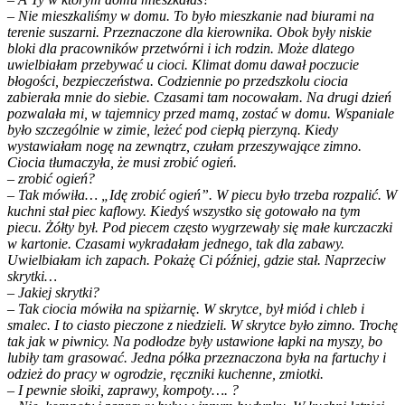
– Nie mieszkaliśmy w domu. To było mieszkanie nad biurami na
terenie suszarni. Przeznaczone dla kierownika. Obok były niskie
bloki dla pracowników przetwórni i ich rodzin. Może dlatego
uwielbiałam przebywać u cioci. Klimat domu dawał poczucie
błogości, bezpieczeństwa. Codziennie po przedszkolu ciocia
zabierała mnie do siebie. Czasami tam nocowałam. Na drugi dzień
pozwalała mi, w tajemnicy przed mamą, zostać w domu. Wspaniale
było szczególnie w zimie, leżeć pod ciepłą pierzyną. Kiedy
wystawiałam nogę na zewnątrz, czułam przeszywające zimno.
Ciocia tłumaczyła, że musi zrobić ogień.
– zrobić ogień?
– Tak mówiła… „Idę zrobić ogień”. W piecu było trzeba rozpalić. W
kuchni stał piec kaflowy. Kiedyś wszystko się gotowało na tym
piecu. Żółty był. Pod piecem często wygrzewały się małe kurczaczki
w kartonie. Czasami wykradałam jednego, tak dla zabawy.
Uwielbiałam ich zapach. Pokażę Ci później, gdzie stał. Naprzeciw
skrytki…
– Jakiej skrytki?
– Tak ciocia mówiła na spiżarnię. W skrytce, był miód i chleb i
smalec. I to ciasto pieczone z niedzieli. W skrytce było zimno. Trochę
tak jak w piwnicy. Na podłodze były ustawione łapki na myszy, bo
lubiły tam grasować. Jedna półka przeznaczona była na fartuchy i
odzież do pracy w ogrodzie, ręczniki kuchenne, zmiotki.
– I pewnie słoiki, zaprawy, kompoty…. ?