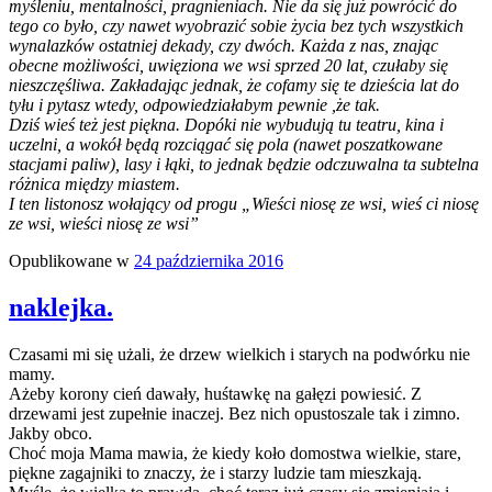
myśleniu, mentalności, pragnieniach. Nie da się już powrócić do
tego co było, czy nawet wyobrazić sobie życia bez tych wszystkich
wynalazków ostatniej dekady, czy dwóch. Każda z nas, znając
obecne możliwości, uwięziona we wsi sprzed 20 lat, czułaby się
nieszczęśliwa. Zakładając jednak, że cofamy się te dzieścia lat do
tyłu i pytasz wtedy, odpowiedziałabym pewnie ,że tak.
Dziś wieś też jest piękna. Dopóki nie wybudują tu teatru, kina i
uczelni, a wokół będą rozciągać się pola (nawet poszatkowane
stacjami paliw), lasy i łąki, to jednak będzie odczuwalna ta subtelna
różnica między miastem.
I ten listonosz wołający od progu „Wieści niosę ze wsi, wieś ci niosę
ze wsi, wieści niosę ze wsi”
Opublikowane w
24 października 2016
naklejka.
Czasami mi się użali, że drzew wielkich i starych na podwórku nie
mamy.
Ażeby korony cień dawały, huśtawkę na gałęzi powiesić. Z
drzewami jest zupełnie inaczej. Bez nich opustoszale tak i zimno.
Jakby obco.
Choć moja Mama mawia, że kiedy koło domostwa wielkie, stare,
piękne zagajniki to znaczy, że i starzy ludzie tam mieszkają.