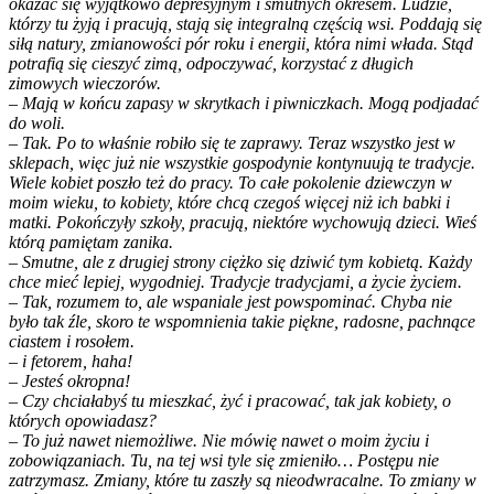
okazać się wyjątkowo depresyjnym i smutnych okresem. Ludzie,
którzy tu żyją i pracują, stają się integralną częścią wsi. Poddają się
siłą natury, zmianowości pór roku i energii, która nimi włada. Stąd
potrafią się cieszyć zimą, odpoczywać, korzystać z długich
zimowych wieczorów.
– Mają w końcu zapasy w skrytkach i piwniczkach. Mogą podjadać
do woli.
– Tak. Po to właśnie robiło się te zaprawy. Teraz wszystko jest w
sklepach, więc już nie wszystkie gospodynie kontynuują te tradycje.
Wiele kobiet poszło też do pracy. To całe pokolenie dziewczyn w
moim wieku, to kobiety, które chcą czegoś więcej niż ich babki i
matki. Pokończyły szkoły, pracują, niektóre wychowują dzieci. Wieś
którą pamiętam zanika.
– Smutne, ale z drugiej strony ciężko się dziwić tym kobietą. Każdy
chce mieć lepiej, wygodniej. Tradycje tradycjami, a życie życiem.
– Tak, rozumem to, ale wspaniale jest powspominać. Chyba nie
było tak źle, skoro te wspomnienia takie piękne, radosne, pachnące
ciastem i rosołem.
– i fetorem, haha!
– Jesteś okropna!
– Czy chciałabyś tu mieszkać, żyć i pracować, tak jak kobiety, o
których opowiadasz?
– To już nawet niemożliwe. Nie mówię nawet o moim życiu i
zobowiązaniach. Tu, na tej wsi tyle się zmieniło… Postępu nie
zatrzymasz. Zmiany, które tu zaszły są nieodwracalne. To zmiany w