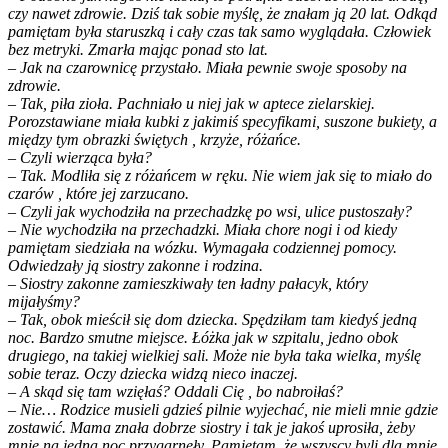
czy nawet zdrowie. Dziś tak sobie myślę, że znałam ją 20 lat. Odkąd
pamiętam była staruszką i cały czas tak samo wyglądała. Człowiek
bez metryki. Zmarła mając ponad sto lat.
– Jak na czarownicę przystało. Miała pewnie swoje sposoby na
zdrowie.
– Tak, piła zioła. Pachniało u niej jak w aptece zielarskiej.
Porozstawiane miała kubki z jakimiś specyfikami, suszone bukiety, a
między tym obrazki świętych , krzyże, różańce.
– Czyli wierząca była?
– Tak. Modliła się z różańcem w ręku. Nie wiem jak się to miało do
czarów , które jej zarzucano.
– Czyli jak wychodziła na przechadzkę po wsi, ulice pustoszały?
– Nie wychodziła na przechadzki. Miała chore nogi i od kiedy
pamiętam siedziała na wózku. Wymagała codziennej pomocy.
Odwiedzały ją siostry zakonne i rodzina.
– Siostry zakonne zamieszkiwały ten ładny pałacyk, który
mijałyśmy?
– Tak, obok mieścił się dom dziecka. Spędziłam tam kiedyś jedną
noc. Bardzo smutne miejsce. Łóżka jak w szpitalu, jedno obok
drugiego, na takiej wielkiej sali. Może nie była taka wielka, myślę
sobie teraz. Oczy dziecka widzą nieco inaczej.
– A skąd się tam wzięłaś? Oddali Cię , bo nabroiłaś?
– Nie… Rodzice musieli gdzieś pilnie wyjechać, nie mieli mnie gdzie
zostawić. Mama znała dobrze siostry i tak je jakoś uprosiła, żeby
mnie na jedną noc przygarnęły. Pamiętam, że wszyscy byli dla mnie