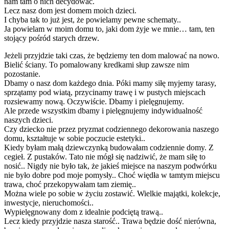
nam tam o nich decydować.
Lecz nasz dom jest domem moich dzieci.
I chyba tak to już jest, że powielamy pewne schematy..
Ja powielam w moim domu to, jaki dom żyje we mnie… tam, ten
stojący pośród starych drzew.
Jeżeli przyjdzie taki czas, że będziemy ten dom malować na nowo.
Bielić ściany. To pomalowany kredkami słup zawsze nim
pozostanie.
Dbamy o nasz dom każdego dnia. Póki mamy siłę myjemy tarasy,
sprzątamy pod wiatą, przycinamy trawę i w pustych miejscach
rozsiewamy nową. Oczywiście. Dbamy i pielęgnujemy.
Ale przede wszystkim dbamy i pielęgnujemy indywidualność
naszych dzieci.
Czy dziecko nie przez pryzmat codziennego dekorowania naszego
domu, kształtuje w sobie poczucie estetyki..
Kiedy byłam małą dziewczynką budowałam codziennie domy. Z
cegieł. Z pustaków. Tato nie mógł się nadziwić, że mam siłę to
nosić.. Nigdy nie było tak, że jakieś miejsce na naszym podwórku
nie było dobre pod moje pomysły.. Choć więdła w tamtym miejscu
trawa, choć przekopywałam tam ziemię..
Można wiele po sobie w życiu zostawić. Wielkie majątki, kolekcje,
inwestycje, nieruchomości..
Wypielęgnowany dom z idealnie podciętą trawą..
Lecz kiedy przyjdzie nasza starość.. Trawa będzie dość nierówna,