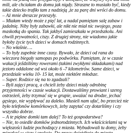
mili, ale chciałam do domu jak nigdy. Straszne to musiało być, kiedy
takie dziecko trafiło tam z nadzieją ,że za parę dni wróci do domu.
– Aż mnie dreszcze przeszyły.
– Miałam wtedy może z pięć lat, a nadal pamiętam salę zabaw i
jadalnię. Niby były zabawki, ale nikt nie miał nic swojego, poza
maskotką do spania. Tak jakbyś zamieszkała w przedszkolu. Ani
chwili prywatności, ciszy. Z drugiej strony, nie wiadomo jakie
byłoby życie tych dzieci w domach rodzinnych.
– No właśnie….
– To były zupełnie inne czasy. Bywało, że dzieci od rana do
wieczora biegały samopas po podwórku. Pamiętam, że w czasie
wakacji jeździliśmy rowerami (takimi zwykłymi składakami) nad
jezioro oddalone od wsi około 6 -7 kilometrów. Same dzieci, w
przedziale wieku 10- 15 lat, może niektóre młodsze.
– Super. Rodzice się na to zgadzali?
– Byli zajęci pracą, a chcieli żeby dzieci miały odrobinę
przyjemności w czasie wakacji. Dostawaliśmy prowiant i szereg
ostrzeżeń, żeby trzymać się w grupie, uważać na drodze, jechać
gęsiego, nie wypływać za daleko. Musieli nam ufać, bo przecież nie
było telefonów komórkowych, żeby zapytać czy dotarliśmy i czy
wszystko dobrze.
– A te piękne domki tam dalej? To też gospodarstwa?
– Nie, to osiedle domków jednorodzinnych. Ich właścicielami są w
większości ludzie pochodzący z miasta. Wybudowali tu domy, żeby
mieszkać w ciszy i spokoju. Do pracy dojeżdżają do miasta.