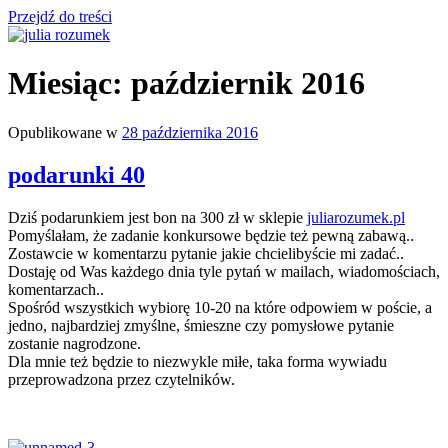
Przejdź do treści
julia rozumek
o życiu i szukaniu w nim szczęścia
Miesiąc:
październik 2016
Opublikowane w
28 października 2016
podarunki 40
Dziś podarunkiem jest bon na 300 zł w sklepie
juliarozumek.pl
Pomyślałam, że zadanie konkursowe będzie też pewną zabawą..
Zostawcie w komentarzu pytanie jakie chcielibyście mi zadać..
Dostaję od Was każdego dnia tyle pytań w mailach, wiadomościach,
komentarzach..
Spośród wszystkich wybiorę 10-20 na które odpowiem w poście, a
jedno, najbardziej zmyślne, śmieszne czy pomysłowe pytanie
zostanie nagrodzone.
Dla mnie też będzie to niezwykle miłe, taka forma wywiadu
przeprowadzona przez czytelników.