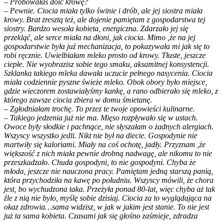
– Próbowałaś doić krowę?
– Pewnie. Ciocia miała tylko świnie i drób, ale jej siostra miała
krowy. Brat zresztą też, ale dojenie pamiętam z gospodarstwa tej
siostry. Bardzo wesoła kobieta, energiczna. Zdarzało jej się
przekląć, ale serce miała na dłoni, jak ciocia. Mimo ,że na jej
gospodarstwie była już mechanizacja, to pokazywała mi jak się to
robi ręcznie. Uwielbiałam mleko prosto od krowy. Tłuste, jeszcze
ciepłe. Nie wyobrazisz sobie tego smaku, aksamitnej konsystencji.
Szklanka takiego mleka dawała uczucie pełnego nasycenia. Ciocia
miała codziennie pyszne świeże mleko. Obok obory było miejsce,
gdzie wieczorem zostawiałyśmy kankę, a rano odbierało się mleko, z
którego zawsze ciocia zbiera w domu śmietanę.
– Zgłodniałam trochę. To przez te twoje opowieści kulinarne.
– Takiego jedzenia już nie ma. Mięso rozpływało się w ustach.
Owoce były słodkie i pachnące, nie słyszałam o żadnych alergiach.
Wszyscy wszystko jedli. Nikt nie był na diecie. Gospodynie nie
martwiły się kaloriami. Miały na coś ochotę, jadły. Przyznam ,że
większość z nich miała pewnie drobną nadwagę, ale nikomu to nie
przeszkadzało. Chuda gospodyni, to nie gospodyni. Chyba że
młoda, jeszcze nie nauczona pracy. Pamiętam jedną starszą panią,
która przychodziła na kawę po południu. Wszyscy mówili, że chora
jest, bo wychudzona taka. Przeżyła ponad 80-lat, więc chyba aż tak
źle z nią nie było, myślę sobie dzisiaj. Ciocia za to wyglądająca na
okaz zdrowia…sama widzisz, w jak w jakim jest stanie. To nie jest
już ta sama kobieta. Czasami jak się głośno zaśmieje, zdradza