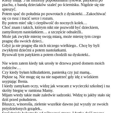
Kiedy mając 5 lat możemy popołudniami rysować patykiem po
piachu, z bandą dzieciaków szaleć po ściernisku. Nigdzie się nie
spieszyć.
Potem spać do południa po powrotach z dyskoteki…Zakochiwać
się co rusz i tracić serce i rozum.
By potem mieć siłę i cierpliwość do nocnych kolek…
Choć znam i takich, którym nikt nie pozwolił być dzieckiem,
zamyślonym nastolatkiem… a szczęście odnaleźli..
Może jak zwykle mierzę swoją miarą, może mierzę tym czego
pragnę dla swoich dzieci..
Gdyż ja nie pragnę dla nich niczego wielkiego.. Chcę by byli
zwykłymi dziećmi a potem nastolatkami.
Rysowali tym patykiem a potem chodzili na dyskoteki..
Nie wiem zatem kiedy tak urosły te drzewa przed domem moich
rodziców…
Czy kiedy byłam kilkulatkiem, panienką czy już mamą..
Piękne są. Nie mogę się na nie napatrzeć gdy idę z wózkiem
usypiając Benia.
I kiedy zamykam oczy, widzę jak wracam z wycieczki szkolnej i na
skróty biegnę w ramiona Mamy.
Mijam wtedy takie małe zaledwie sadzonki. Widzę to jakby stało się
dziś przed południem.
Bluszcz, winorośla, zielenie wszelkie dawno już wyszły ze swoich
przydzielonych grządek..