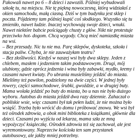
Pakowali nawet po 6 – 8 dzieci i zawozili. Później wybudowali
szkołę tu, na miejscu. Nie tę piękną nowoczesną, którą widziałaś z
okien samochodu, małą ciasną. Dziś w tym budynku jest sklep i
poczta. Pójdziemy tam później kupić coś słodkiego. Wszystko się tu
zmieniło, nawet ludzie. Inaczej wychowują swoje dzieci, wnuki.
Nawet niektóre babcie pościągały chusty z głów. Nikt nie protestuje
przeciwko hot- dogom. Chcą wygody. Chcą mieć namiastkę miasta
na wsi.
– Bez przesady. Nic tu nie ma. Parę sklepów, dyskoteka, szkoła i
stacja paliw. Chyba, że nie zauważyłam teatru?
– Bez złośliwości. Kiedyś w naszej wsi były dwa sklepy. Jeden z
chlebem, masłem i jedzeniem takim podstawowym. Drugi, mój
ulubiony, gdzie oprócz jedzenia i wina były zabawki, mydło, kremy i
czasami nawet kwiaty. Po ubrania musieliśmy jeździć do miasta.
Mieliśmy też pawilon, podzielony na dwie części. W jednej były
rowery, części samochodowe, śrubki, gwoździe, a w drugiej buty.
Mama wolała jeździć po buty do miasta, bo u nas nie było dużego
wyboru. Autobus do miasta jeździł dwa razy dziennie. Zahaczał o
pobliskie wsie, więc czasami był tak pełen ludzi, że nie można było
wsiąść. Trzeba było wrócić do domu i próbować znowu. We wsi był
też ośrodek zdrowia, a obok mini biblioteka z książkami, głównie dla
dzieci. Czasami po wyjściu od lekarza, mama szła ze mną
wypożyczyć książeczkę. Ośrodek zdrowia też się zachował, ale jest
wyremontowany. Naprzeciw kościoła ten sam przystanek
autobusowy, ale jakby mniej potrzebny.