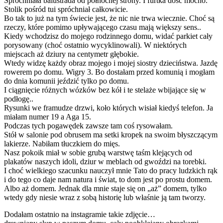
Spróchniała balustrada od północnej strony. I furtka dość mocno.
Stolik pośród tui spróchniał całkowicie.
Bo tak to już na tym świecie jest, że nic nie trwa wiecznie. Choć są
rzeczy, które pomimo upływającego czasu mają większy sens..
Kiedy wchodzisz do mojego rodzinnego domu, widać parkiet cały
porysowany (choć ostatnio wycyklinowali). W niektórych
miejscach aż dziury na centymetr głębokie.
Wtedy widzę każdy obraz mojego i mojej siostry dzieciństwa. Jazdę
rowerem po domu. Wigry 3. Bo dostałam przed komunią i mogłam
do dnia komunii jeździć tylko po domu.
I ciągnięcie różnych wózków bez kół i te stelaże wbijające się w
podłogę..
Rysunki we framudze drzwi, koło których wisiał kiedyś telefon. Ja
miałam numer 19 a Aga 15.
Podczas tych pogawędek zawsze tam coś rysowałam.
Stół w salonie pod obrusem ma setki kropek na swoim błyszczącym
lakierze. Nabiłam tłuczkiem do mięs.
Nasz pokoik miał w sobie grubą warstwę taśm klejących od
plakatów naszych idoli, dziur w meblach od gwoździ na torebki.
I choć wielkiego szacunku nauczył mnie Tato do pracy ludzkich rąk
i do tego co daje nam natura i świat, to dom jest po prostu domem.
Albo aż domem. Jednak dla mnie staje się on „aż” domem, tylko
wtedy gdy niesie wraz z sobą historię lub właśnie ją tam tworzy.
Dodałam ostatnio na instagramie takie zdjęcie…