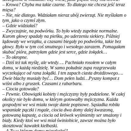
– Krowa? Chyba ma takie czarne. To dlatego nie chcesz jeść teraz
mięsa?
– Nie, nie dlatego. Widziałam nieraz ubój zwierząt. Nie myślałam o
tym, jako o czymś złym.
– Gdzie widziałaś?
– Zwyczajnie, na podwórku. To było wtedy zupełnie normalne.
Kurom głowy spadały na pieńku, po uderzeniu siekiery. Później
lądowały we wrzątku, a czasami biegały po podwórku, takie bez
głowy. Było w tym coś smutnego i wesołego zarazem. Pomagałam
skubać pióra, patrzyłam gdzie jest serce, gdzie żołądek…
– To okropne.
– Dziś też tak myślę, ale wtedy…. Pachniało rosołem w całym
domu, w każdą niedzielę. W samo południe zupa rozgrzewała
wyczekujące od rana żołądki. I ten zapach ciasta drożdżowego….
Dwie blachy musiały być… Dom pełen ludzi…Pyszny kompot z
wiśni albo z gruszek. Czasami z rabarbaru.
– Ciocia gotowała?
– Pewnie. Obowiązki kobiety i mężczyzny były podzielone. W całej
okolicy nie było domu, w którym gotowałby mężczyzna. Każda
gospodyni we wsi miała swoje danie popisowe. Sąsiadka robiła
wspaniałe pączki i rogale, ciocia dwa domy dalej kwaszoną,
gotowaną kapustę, a ciocia od krówek wyśmienity ser smażony i
biały. Kiedy ktoś we wsi miał świniobicie, zawsze można było
skosztować kawałek kiełbaski.
– A Ty w którym domu mieszkałaś?