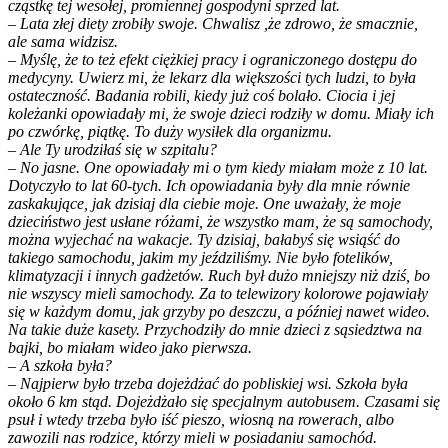
cząstkę tej wesołej, promiennej gospodyni sprzed lat.
– Lata złej diety zrobiły swoje. Chwalisz ,że zdrowo, że smacznie,
ale sama widzisz.
– Myślę, że to też efekt ciężkiej pracy i ograniczonego dostępu do
medycyny. Uwierz mi, że lekarz dla większości tych ludzi, to była
ostateczność. Badania robili, kiedy już coś bolało. Ciocia i jej
koleżanki opowiadały mi, że swoje dzieci rodziły w domu. Miały ich
po czwórkę, piątkę. To duży wysiłek dla organizmu.
– Ale Ty urodziłaś się w szpitalu?
– No jasne. One opowiadały mi o tym kiedy miałam może z 10 lat.
Dotyczyło to lat 60-tych. Ich opowiadania były dla mnie równie
zaskakujące, jak dzisiaj dla ciebie moje. One uważały, że moje
dzieciństwo jest usłane różami, że wszystko mam, że są samochody,
można wyjechać na wakacje. Ty dzisiaj, bałabyś się wsiąść do
takiego samochodu, jakim my jeździliśmy. Nie było fotelików,
klimatyzacji i innych gadżetów. Ruch był dużo mniejszy niż dziś, bo
nie wszyscy mieli samochody. Za to telewizory kolorowe pojawiały
się w każdym domu, jak grzyby po deszczu, a później nawet wideo.
Na takie duże kasety. Przychodziły do mnie dzieci z sąsiedztwa na
bajki, bo miałam wideo jako pierwsza.
– A szkoła była?
– Najpierw było trzeba dojeżdżać do pobliskiej wsi. Szkoła była
około 6 km stąd. Dojeżdżało się specjalnym autobusem. Czasami się
psuł i wtedy trzeba było iść pieszo, wiosną na rowerach, albo
zawozili nas rodzice, którzy mieli w posiadaniu samochód.