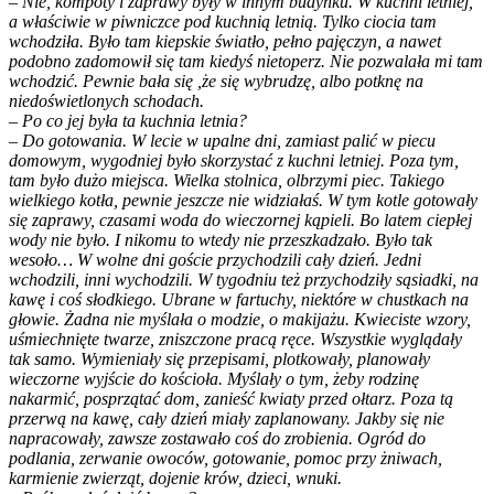
– Nie, kompoty i zaprawy były w innym budynku. W kuchni letniej,
a właściwie w piwniczce pod kuchnią letnią. Tylko ciocia tam
wchodziła. Było tam kiepskie światło, pełno pajęczyn, a nawet
podobno zadomowił się tam kiedyś nietoperz. Nie pozwalała mi tam
wchodzić. Pewnie bała się ,że się wybrudzę, albo potknę na
niedoświetlonych schodach.
– Po co jej była ta kuchnia letnia?
– Do gotowania. W lecie w upalne dni, zamiast palić w piecu
domowym, wygodniej było skorzystać z kuchni letniej. Poza tym,
tam było dużo miejsca. Wielka stolnica, olbrzymi piec. Takiego
wielkiego kotła, pewnie jeszcze nie widziałaś. W tym kotle gotowały
się zaprawy, czasami woda do wieczornej kąpieli. Bo latem ciepłej
wody nie było. I nikomu to wtedy nie przeszkadzało. Było tak
wesoło… W wolne dni goście przychodzili cały dzień. Jedni
wchodzili, inni wychodzili. W tygodniu też przychodziły sąsiadki, na
kawę i coś słodkiego. Ubrane w fartuchy, niektóre w chustkach na
głowie. Żadna nie myślała o modzie, o makijażu. Kwieciste wzory,
uśmiechnięte twarze, zniszczone pracą ręce. Wszystkie wyglądały
tak samo. Wymieniały się przepisami, plotkowały, planowały
wieczorne wyjście do kościoła. Myślały o tym, żeby rodzinę
nakarmić, posprzątać dom, zanieść kwiaty przed ołtarz. Poza tą
przerwą na kawę, cały dzień miały zaplanowany. Jakby się nie
napracowały, zawsze zostawało coś do zrobienia. Ogród do
podlania, zerwanie owoców, gotowanie, pomoc przy żniwach,
karmienie zwierząt, dojenie krów, dzieci, wnuki.