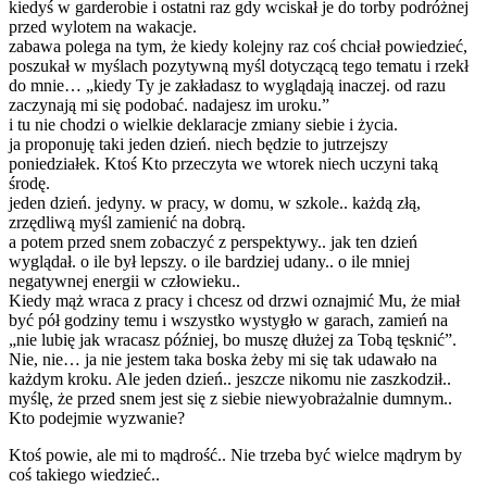
kiedyś w garderobie i ostatni raz gdy wciskał je do torby podróżnej
przed wylotem na wakacje.
zabawa polega na tym, że kiedy kolejny raz coś chciał powiedzieć,
poszukał w myślach pozytywną myśl dotyczącą tego tematu i rzekł
do mnie… „kiedy Ty je zakładasz to wyglądają inaczej. od razu
zaczynają mi się podobać. nadajesz im uroku.”
i tu nie chodzi o wielkie deklaracje zmiany siebie i życia.
ja proponuję taki jeden dzień. niech będzie to jutrzejszy
poniedziałek. Ktoś Kto przeczyta we wtorek niech uczyni taką
środę.
jeden dzień. jedyny. w pracy, w domu, w szkole.. każdą złą,
zrzędliwą myśl zamienić na dobrą.
a potem przed snem zobaczyć z perspektywy.. jak ten dzień
wyglądał. o ile był lepszy. o ile bardziej udany.. o ile mniej
negatywnej energii w człowieku..
Kiedy mąż wraca z pracy i chcesz od drzwi oznajmić Mu, że miał
być pół godziny temu i wszystko wystygło w garach, zamień na
„nie lubię jak wracasz później, bo muszę dłużej za Tobą tęsknić”.
Nie, nie… ja nie jestem taka boska żeby mi się tak udawało na
każdym kroku. Ale jeden dzień.. jeszcze nikomu nie zaszkodził..
myślę, że przed snem jest się z siebie niewyobrażalnie dumnym..
Kto podejmie wyzwanie?
Ktoś powie, ale mi to mądrość.. Nie trzeba być wielce mądrym by
coś takiego wiedzieć..