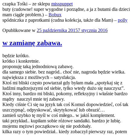
czapka Tośki – ze sklepu
misspuppet
buty (cudowne! super wygodne i porządne, a ja z butami dla dzieci
mam ciągle problem.) –
Bobux
spódniczka z paprotkami (cudna kolekcja, także dla Mam) –
polly
Opublikowane w
25 października 2015
7 stycznia 2016
w zamianę zabawa.
będzie krótko.
krótko i konkretnie.
proponuję taką jednodniową zabawę.
dla samego siebie. bez nagród.. choć nie, nagroda będzie wielka.
największa z możliwych – satysfakcja.
Ktoś mi bliski często powtarzał gdy byłam mała „spotykaj się z
ludźmi mądrzejszymi od siebie, tylko wtedy dużo się nauczysz”.
Ktoś inny, bardzo mi bliski, pokorny, refleksyjny i właśnie bardzo
mądry nauczył mnie tej zabawy.
Kiedy ciśnie Ci się na język tak coś Komuś dopowiedzieć, coś tak
uszczypnąć, odpyskować, skrytykować lub obrazić…
zamień szybko tę myśl w coś miłego.. w jakiś komplement.
taki przykład.. kupiłam sobie różowe sandałki. bardzo je lubię.
mojemu mężowi początkowo się nie podobały.
kilka razy o tym powiedział.. kiedy zobaczył pierwszy raz, potem