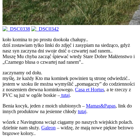
koło komina to po prostu dookoła chałupy..
dziś zostawiam tylko linki do zdjęć i zasypiam na siedząco, gdyż
nasz syn zaczyna dni swoje dnić o czwartej nad ranem..
Muszę Mu chyba zacząć śpiewać wtedy Stare Dobre Małżenstwo i
„Czarnego blusa o czwartej nad ranem”..
zaczynamy od dołu.
myślę, że każdy Kto ma kominek powinien tą stronę odwiedzić..
jestem w szoku ile można wymyślić „pomagaczy” do codzienności
z noszeniem drewna kominkowego.
Casa et Hortus
, a te rzeczy z
PVC są już w ogóle boskie –
tutaj
.
Benia kocyk, jeden z moich ulubionych –
Mamas&Papas
, link do
innych produktow na jesienne chłody
tutaj
.
wózek z Navingtona wciąż ciągamy po naszych wiejskich polach.
dzielnie nam służy.
Galeon
– widzę, że mają nowe piękne beżowo
brązowe kolory..