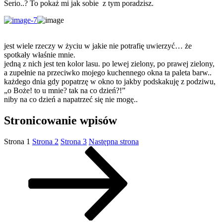
Serio..? To pokaż mi jak sobie z tym poradzisz.
jest wiele rzeczy w życiu w jakie nie potrafię uwierzyć… że
spotkały właśnie mnie.
jedną z nich jest ten kolor lasu. po lewej zielony, po prawej zielony,
a zupełnie na przeciwko mojego kuchennego okna ta paleta barw..
każdego dnia gdy popatrzę w okno to jakby podskakuję z podziwu,
„o Boże! to u mnie? tak na co dzień?!”
niby na co dzień a napatrzeć się nie mogę..
Stronicowanie wpisów
Strona
1
Strona
2
Strona
3
Następna strona