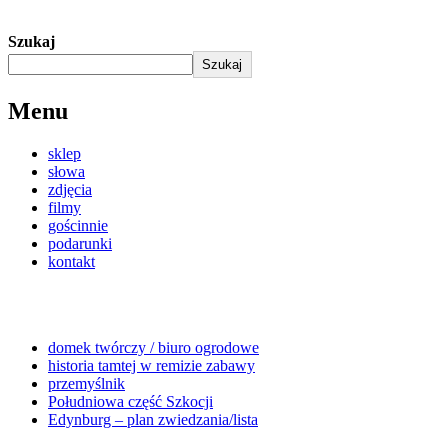
Szukaj
Szukaj
Menu
sklep
słowa
zdjęcia
filmy
gościnnie
podarunki
kontakt
domek twórczy / biuro ogrodowe
historia tamtej w remizie zabawy
przemyślnik
Południowa część Szkocji
Edynburg – plan zwiedzania/lista