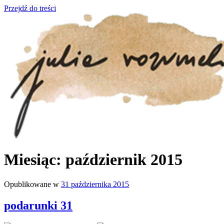
Przejdź do treści
julia rozumek
o życiu i szukaniu w nim szczęścia
Miesiąc:
październik 2015
Opublikowane w
31 października 2015
podarunki 31