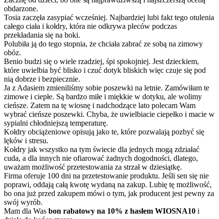
obdarzone.
Tosia zaczęła zasypiać wcześniej. Najbardziej lubi fakt tego otulenia
całego ciała i kołdry, która nie odkrywa pleców podczas
przekładania się na boki.
Polubiła ją do tego stopnia, że chciała zabrać ze sobą na zimowy
obóz.
Benio budzi się o wiele rzadziej, śpi spokojniej. Jest dzieckiem,
które uwielbia być blisko i czuć dotyk bliskich więc czuje się pod
nią dobrze i bezpiecznie.
Ja z Adasiem zmieniliśmy sobie poszewki na letnie. Zamówiłam te
zimowe i ciepłe. Są bardzo miłe i miękkie w dotyku, ale wolimy
cieńsze. Zatem na tę wiosnę i nadchodzące lato polecam Wam
wybrać cieńsze poszewki. Chyba, że uwielbiacie ciepełko i macie w
sypialni chłodniejszą temperaturę.
Kołdry obciążeniowe opisują jako te, które pozwalają pozbyć się
lęków i stresu.
Kołdry jak wszystko na tym świecie dla jednych mogą zdziałać
cuda, a dla innych nie ofiarować żadnych dogodności, dlatego,
uważam możliwość przetestowania za strzał w dziesiątkę.
Firma oferuje 100 dni na przetestowanie produktu. Jeśli sen się nie
poprawi, oddają całą kwotę wydaną na zakup. Lubię tę możliwość,
bo ona już przed zakupem mówi o tym, jak producent jest pewny za
swój wyrób.
Mam dla Was
bon rabatowy na 10% z hasłem WIOSNA10
i