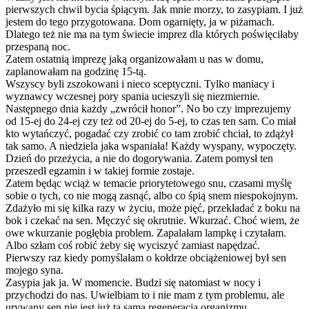
pierwszych chwil bycia śpiącym. Jak mnie morzy, to zasypiam. I już
jestem do tego przygotowana. Dom ogarnięty, ja w piżamach.
Dlatego też nie ma na tym świecie imprez dla których poświęciłaby
przespaną noc.
Zatem ostatnią imprezę jaką organizowałam u nas w domu,
zaplanowałam na godzinę 15-tą.
Wszyscy byli zszokowani i nieco sceptyczni. Tylko maniacy i
wyznawcy wczesnej pory spania ucieszyli się niezmiernie.
Następnego dnia każdy „zwrócił honor”. No bo czy imprezujemy
od 15-ej do 24-ej czy też od 20-ej do 5-ej, to czas ten sam. Co miał
kto wytańczyć, pogadać czy zrobić co tam zrobić chciał, to zdążył
tak samo. A niedziela jaka wspaniała! Każdy wyspany, wypoczęty.
Dzień do przeżycia, a nie do dogorywania. Zatem pomysł ten
przeszedł egzamin i w takiej formie zostaje.
Zatem będąc wciąż w temacie priorytetowego snu, czasami myślę
sobie o tych, co nie mogą zasnąć, albo co śpią snem niespokojnym.
Zdażyło mi się kilka razy w życiu, może pięć, przekładać z boku na
bok i czekać na sen. Męczyć się okrutnie. Wkurzać. Choć wiem, że
owe wkurzanie pogłębia problem. Zapalałam lampkę i czytałam.
Albo szłam coś robić żeby się wyciszyć zamiast napędzać.
Pierwszy raz kiedy pomyślałam o kołdrze obciążeniowej był sen
mojego syna.
Zasypia jak ja. W momencie. Budzi się natomiast w nocy i
przychodzi do nas. Uwielbiam to i nie mam z tym problemu, ale
urywany sen nie jest już tą samą regeneracją organizmu.