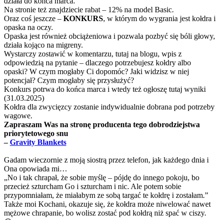
działa do końca marca.
Na stronie też znajdziecie rabat – 12% na model Basic.
Oraz coś jeszcze –
KONKURS
, w którym do wygrania jest kołdra i
opaska na oczy.
Opaska jest również obciążeniowa i pozwala pozbyć się bóli głowy,
działa kojąco na migreny.
Wystarczy zostawić w komentarzu, tutaj na blogu, wpis z
odpowiedzią na pytanie – dlaczego potrzebujesz kołdry albo
opaski? W czym mogłaby Ci dopomóc? Jaki widzisz w niej
potencjał? Czym mogłaby się przysłużyć?
Konkurs potrwa do końca marca i wtedy też ogłoszę tutaj wyniki
(31.03.2025)
Kołdra dla zwycięzcy zostanie indywidualnie dobrana pod potrzeby
wagowe.
Zapraszam Was na stronę producenta tego dobrodziejstwa
priorytetowego snu
–
Gravity Blankets
Gadam wieczornie z moją siostrą przez telefon, jak każdego dnia i
Ona opowiada mi…
„No i tak chrapał, że sobie myślę – pójdę do innego pokoju, bo
przecież szturcham Go i szturcham i nic. Ale potem sobie
przypomniałam, że miałabym ze sobą targać te kołdrę i zostałam.”
Także moi Kochani, okazuje się, że kołdra może niwelować nawet
mężowe chrapanie, bo wolisz zostać pod kołdrą niż spać w ciszy.