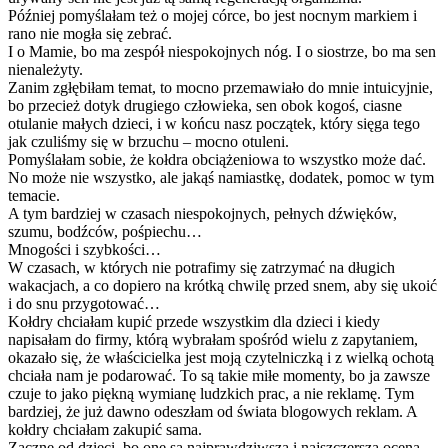
Później pomyślałam też o mojej córce, bo jest nocnym markiem i
rano nie mogła się zebrać.
I o Mamie, bo ma zespół niespokojnych nóg. I o siostrze, bo ma sen
nienależyty.
Zanim zgłębiłam temat, to mocno przemawiało do mnie intuicyjnie,
bo przecież dotyk drugiego człowieka, sen obok kogoś, ciasne
otulanie małych dzieci, i w końcu nasz początek, który sięga tego
jak czuliśmy się w brzuchu – mocno otuleni.
Pomyślałam sobie, że kołdra obciążeniowa to wszystko może dać.
No może nie wszystko, ale jakąś namiastkę, dodatek, pomoc w tym
temacie.
A tym bardziej w czasach niespokojnych, pełnych dźwięków,
szumu, bodźców, pośpiechu…
Mnogości i szybkości…
W czasach, w których nie potrafimy się zatrzymać na długich
wakacjach, a co dopiero na krótką chwilę przed snem, aby się ukoić
i do snu przygotować…
Kołdry chciałam kupić przede wszystkim dla dzieci i kiedy
napisałam do firmy, którą wybrałam spośród wielu z zapytaniem,
okazało się, że właścicielka jest moją czytelniczką i z wielką ochotą
chciała nam je podarować. To są takie miłe momenty, bo ja zawsze
czuje to jako piękną wymianę ludzkich prac, a nie reklamę. Tym
bardziej, że już dawno odeszłam od świata blogowych reklam. A
kołdry chciałam zakupić sama.
Zacznę od dzieci, bo one są najprawdziwszą i najszczerszą oceną