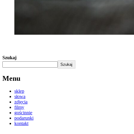
Szukaj
Szukaj
Menu
sklep
słowa
zdjęcia
filmy
gościnnie
podarunki
kontakt