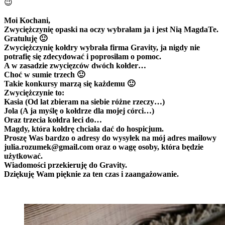
😉
Moi Kochani,
Zwyciężczynię opaski na oczy wybrałam ja i jest Nią MagdaTe.
Gratuluję 🙂
Zwyciężczynię kołdry wybrała firma Gravity, ja nigdy nie
potrafię się zdecydować i poprosiłam o pomoc.
A w zasadzie zwycięzców dwóch kołder…
Choć w sumie trzech 🙂
Takie konkursy marzą się każdemu 🙂
Zwyciężczynie to:
Kasia (Od lat zbieram na siebie różne rzeczy…)
Jola (A ja myślę o kołdrze dla mojej córci…)
Oraz trzecia kołdra leci do…
Magdy, która kołdrę chciała dać do hospicjum.
Proszę Was bardzo o adresy do wysyłek na mój adres mailowy
julia.rozumek@gmail.com oraz o wagę osoby, która będzie
użytkować.
Wiadomości przekieruję do Gravity.
Dziękuję Wam pięknie za ten czas i zaangażowanie.