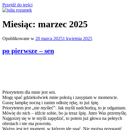
Przejdź do treści
julia rozumek
o życiu i szukaniu w nim szczęścia
Miesiąc:
marzec 2025
Opublikowane w
20 marca 2025
1 kwietnia 2025
po pierwsze – sen
Priorytetem dla mnie jest sen.
Mogę spać gdziekolwiek mnie położą i zasypiam w momencie.
Gaszę lampkę nocną i zanim odłożę rękę, to już śpię.
Priorytetem jest „nie myśleć”. Jak myśli nadchodzą, to je odganiam.
Mówię do nich – idźcie sobie, bo ja teraz śpię. Jutro Was przemyślę.
Najgorzej się w te myśli zapędzić, to potem już głowa na pełnych
obrotach i nie ma powrotu.
Ważny jest też moment, w którym idę spać. Nie można przegapić