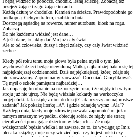
I będą widzieć to pobocze, chodnik, leśną ścieżkę. Zobaczą też
przejeżdżające i zagrażające im auta.
Każdą dziurę w chodniku. Kamień na ścieżce. Prawdopodobnie go
podkopną. Celnym trafem, czubkiem buta.
Dostrzegą sąsiadkę na rowerze, numer autobusu, kiosk na rogu.
Zobaczą.
Bo nie każdemu widzieć jest dane…
A jeśli dane, to jakby dać Mu już cały świat.
Ale to od człowieka, duszy i chęci zależy, czy cały świat widzieć
zechce…
Kiedy pół roku temu moja głowa była pełna myśli o tym, jak
wychować dzieci będąc niewidomą Matką, najbardziej bałam się tej
najpiękniejszej codzienności. Dziś najpiękniejszej, której zdaje się
nie zauważamy. Zapominamy zauważać. Doceniać. Gloryfikować.
Tę myśl o szkole pamiętam najbardziej…
Jak dopasuję Im ubranie na rozpoczęcie roku, i że nigdy ich w tym
stroju już nie ujrzę. Nie będę widziała kokardy na warkoczyku
mojej córki. Jak usiądę z nimi do lekcji? Jak przeczytam najprostsze
zadanie? Jak pokażę literkę „A”, i gdzie odnajdę wyraz „Ala”?
Każdego dnia, kiedy moje zdrowie pozwala zapomnieć mi już o
tamtym strasznym wypadku, obiecuję sobie, że nigdy nie stracę
cierpliwości pomagając dzieciom w lekcjach… Że moja
wdzięczność będzie wielka i na zawsze, za to, że wyciągając Im z
plecaka książkę, moje oczy widzieć będą czy to jest polski czy