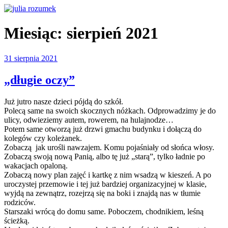
Przejdź
do
julia rozumek
o życiu i szukaniu w nim szczęścia
treści
Miesiąc:
sierpień 2021
Opublikowane
31 sierpnia 2021
w
„długie oczy”
Już jutro nasze dzieci pójdą do szkół.
Polecą same na swoich skocznych nóżkach. Odprowadzimy je do
ulicy, odwieziemy autem, rowerem, na hulajnodze…
Potem same otworzą już drzwi gmachu budynku i dołączą do
kolegów czy koleżanek.
Zobaczą jak urośli nawzajem. Komu pojaśniały od słońca włosy.
Zobaczą swoją nową Panią, albo tę już „starą”, tylko ładnie po
wakacjach opaloną.
Zobaczą nowy plan zajęć i kartkę z nim wsadzą w kieszeń. A po
uroczystej przemowie i tej już bardziej organizacyjnej w klasie,
wyjdą na zewnątrz, rozejrzą się na boki i znajdą nas w tłumie
rodziców.
Starszaki wrócą do domu same. Poboczem, chodnikiem, leśną
ścieżką.