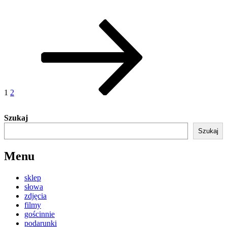
Stronicowanie
Strona
Strona
Następna
strona
wpisów
1
2
Szukaj
Szukaj
Menu
sklep
słowa
zdjęcia
filmy
gościnnie
podarunki