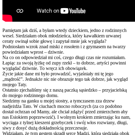
Pamiętam jak dziś, a byłam wtedy dzieckiem, jedno z rodzinnych
wesel. Siedziałam obok młodzieńca, który kawałkiem urwanej
ceraty owinął sobie głowę i zapytał mnie jak wygląda?
Podniosłam wzrok znad miski z rosołem i z grymasem na twarzy
powiedziałam wprost – dziwnie.
Na co on odpowiedział mi coś, czego długi czas nie rozumiałam.
Łapiąc za swoją łyżkę od zupy rzekł – to dobrze, artyści powinni
wyglądać dziwnie. To wręcz ich obowiązek.
Życie jakie dane mi było prowadzić, wyjaśniały mi tę jego
„mądrość”. Jednakże nic nie obrazuje tego tak dobrze, jak wygląd
mojego Taty.
Ostatnio zjechaliśmy się z naszą paczką sąsiedzko – przyjacielską
do mojego rodzinnego domu.
Siedzimy na ganku u mojej siostry, a tymczasem zza drzew
nadjeżdża Tato. W ciuchach mocno roboczych (za co podobno
dostał ochrzan od Mamy, ale chciał zdążyć przed zmierzchem aby
nas Esiokiem poprzewozić). I wolnym krokiem zmierzając ku nam,
wyciąga z tylnej kieszeni grzebyczek i swój włos rozwiany, długi,
siwy z dosyć dużą dokładnością przeczesuje.
Widziałam, że tym gestem skradł serce Madzi, która siedziała obok