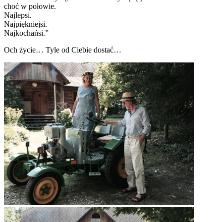
choć w połowie.
Najlepsi.
Najpiękniejsi.
Najkochańsi.”
Och życie… Tyle od Ciebie dostać…