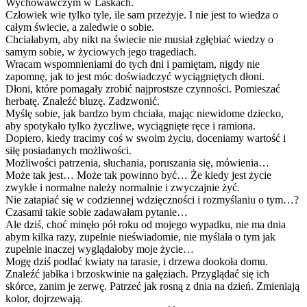
Wychowawczym w Laskach.
Człowiek wie tylko tyle, ile sam przeżyje. I nie jest to wiedza o
całym świecie, a zaledwie o sobie.
Chciałabym, aby nikt na świecie nie musiał zgłębiać wiedzy o
samym sobie, w życiowych jego tragediach.
Wracam wspomnieniami do tych dni i pamiętam, nigdy nie
zapomnę, jak to jest móc doświadczyć wyciągniętych dłoni.
Dłoni, które pomagały zrobić najprostsze czynności. Pomieszać
herbatę. Znaleźć bluzę. Zadzwonić.
Myślę sobie, jak bardzo bym chciała, mając niewidome dziecko,
aby spotykało tylko życzliwe, wyciągnięte ręce i ramiona.
Dopiero, kiedy tracimy coś w swoim życiu, doceniamy wartość i
siłę posiadanych możliwości.
Możliwości patrzenia, słuchania, poruszania się, mówienia…
Może tak jest… Może tak powinno być… Że kiedy jest życie
zwykłe i normalne należy normalnie i zwyczajnie żyć.
Nie zatapiać się w codziennej wdzięczności i rozmyślaniu o tym…?
Czasami takie sobie zadawałam pytanie…
Ale dziś, choć minęło pół roku od mojego wypadku, nie ma dnia
abym kilka razy, zupełnie nieświadomie, nie myślała o tym jak
zupełnie inaczej wyglądałoby moje życie…
Mogę dziś podlać kwiaty na tarasie, i drzewa dookoła domu.
Znaleźć jabłka i brzoskwinie na gałęziach. Przyglądać się ich
skórce, zanim je zerwę. Patrzeć jak rosną z dnia na dzień. Zmieniają
kolor, dojrzewają.