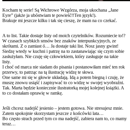
Kocham tę serie! Są Wichrowe Wzgórza, moja ukochana „Jane
Eyre” (jakże ja ubóstwiam te powieść!!Ten język!).
Brakuje mi jeszcze kilku i tak się cieszę, że mam na co czekać.
A to list. Takie dostaje listy od moich czytelników. Rozumiecie to!?
W czasach szybkich smsów bez znaków interpunkcyjnych, ze
skrótami. Z o zamiast ó… Ja dostaje taki list. Nosz jasny gwint!
Siedzę wtedy w kuchni i patrzę na to zastanawiając się czym sobie
zasłużyłam. Nie czuję się człowiekiem, który zasługuje na takie
listy.
I choć od marca nie siadam do pisania i postanowiłam mieć ten rok
przerwy, to patrząc na tą ilustrację widzę te słowa.
One same mi się w głowie układają. Idą a potem biegną i czuję, że
muszę znowu usiąść i zapisywać to co widzę w swojej wyobraźni.
Tak. Marta będzie koniecznie ilustratorką mojej kolejnej książki. A
to co dostałam oprawię w ramkę.
Jeśli chcesz nadejść jesienio – jestem gotowa. Nie stresujesz mnie.
Zatem spokojnie skorzystam jeszcze z końcówki lata…
Bo często strach przed tym co ma nadejść, zabiera nam to, co mamy
teraz…