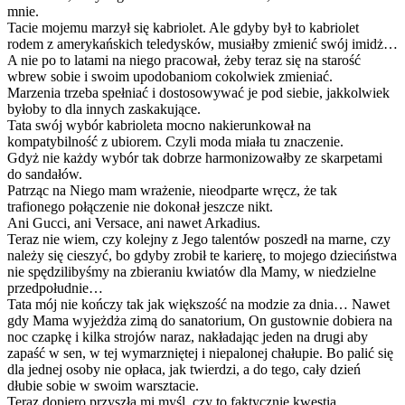
mnie.
Tacie mojemu marzył się kabriolet. Ale gdyby był to kabriolet
rodem z amerykańskich teledysków, musiałby zmienić swój imidż…
A nie po to latami na niego pracował, żeby teraz się na starość
wbrew sobie i swoim upodobaniom cokolwiek zmieniać.
Marzenia trzeba spełniać i dostosowywać je pod siebie, jakkolwiek
byłoby to dla innych zaskakujące.
Tata swój wybór kabrioleta mocno nakierunkował na
kompatybilność z ubiorem. Czyli moda miała tu znaczenie.
Gdyż nie każdy wybór tak dobrze harmonizowałby ze skarpetami
do sandałów.
Patrząc na Niego mam wrażenie, nieodparte wręcz, że tak
trafionego połączenie nie dokonał jeszcze nikt.
Ani Gucci, ani Versace, ani nawet Arkadius.
Teraz nie wiem, czy kolejny z Jego talentów poszedł na marne, czy
należy się cieszyć, bo gdyby zrobił te karierę, to mojego dzieciństwa
nie spędzilibyśmy na zbieraniu kwiatów dla Mamy, w niedzielne
przedpołudnie…
Tata mój nie kończy tak jak większość na modzie za dnia… Nawet
gdy Mama wyjeżdża zimą do sanatorium, On gustownie dobiera na
noc czapkę i kilka strojów naraz, nakładając jeden na drugi aby
zapaść w sen, w tej wymarzniętej i niepalonej chałupie. Bo palić się
dla jednej osoby nie opłaca, jak twierdzi, a do tego, cały dzień
dłubie sobie w swoim warsztacie.
Teraz dopiero przyszła mi myśl, czy to faktycznie kwestia