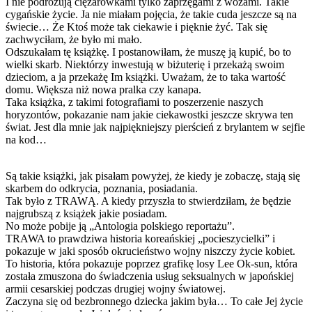
I nie podróżują ciężarówkami tylko zaprzęgami z wozami. Takie
cygańskie życie. Ja nie miałam pojęcia, że takie cuda jeszcze są na
świecie… Że Ktoś może tak ciekawie i pięknie żyć. Tak się
zachwyciłam, że było mi mało.
Odszukałam tę książkę. I postanowiłam, że muszę ją kupić, bo to
wielki skarb. Niektórzy inwestują w biżuterię i przekażą swoim
dzieciom, a ja przekażę Im książki. Uważam, że to taka wartość
domu. Większa niż nowa pralka czy kanapa.
Taka książka, z takimi fotografiami to poszerzenie naszych
horyzontów, pokazanie nam jakie ciekawostki jeszcze skrywa ten
świat. Jest dla mnie jak najpiękniejszy pierścień z brylantem w sejfie
na kod…
Są takie książki, jak pisałam powyżej, że kiedy je zobaczę, stają się
skarbem do odkrycia, poznania, posiadania.
Tak było z TRAWĄ. A kiedy przyszła to stwierdziłam, że będzie
najgrubszą z książek jakie posiadam.
No może pobije ją „Antologia polskiego reportażu”.
TRAWA to prawdziwa historia koreańskiej „pocieszycielki” i
pokazuje w jaki sposób okrucieństwo wojny niszczy życie kobiet.
To historia, która pokazuje poprzez grafikę losy Lee Ok-sun, która
została zmuszona do świadczenia usług seksualnych w japońskiej
armii cesarskiej podczas drugiej wojny światowej.
Zaczyna się od bezbronnego dziecka jakim była… To całe Jej życie