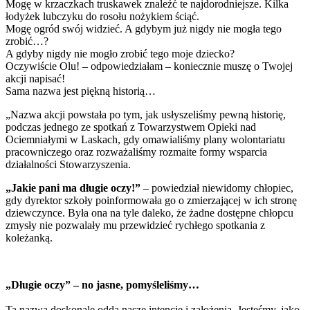
Mogę w krzaczkach truskawek znaleźć te najdorodniejsze. Kilka
łodyżek lubczyku do rosołu nożykiem ściąć.
Mogę ogród swój widzieć. A gdybym już nigdy nie mogła tego
zrobić…?
A gdyby nigdy nie mogło zrobić tego moje dziecko?
Oczywiście Olu! – odpowiedziałam – koniecznie muszę o Twojej
akcji napisać!
Sama nazwa jest piękną historią…
„Nazwa akcji powstała po tym, jak usłyszeliśmy pewną historię,
podczas jednego ze spotkań z Towarzystwem Opieki nad
Ociemniałymi w Laskach, gdy omawialiśmy plany wolontariatu
pracowniczego oraz rozważaliśmy rozmaite formy wsparcia
działalności Stowarzyszenia.
„Jakie pani ma długie oczy!”
– powiedział niewidomy chłopiec,
gdy dyrektor szkoły poinformowała go o zmierzającej w ich stronę
dziewczynce. Była ona na tyle daleko, że żadne dostępne chłopcu
zmysły nie pozwalały mu przewidzieć rychłego spotkania z
koleżanką.
„Długie oczy” – no jasne, pomyśleliśmy…
Ta nazwa doskonale odda nasze intencje i założenia. Jesteśmy, jako