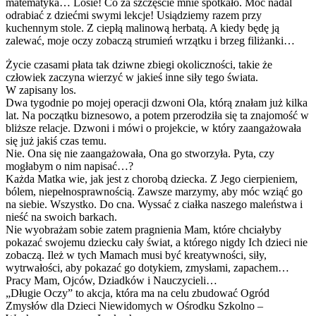
matematyka… Losie! Co za szczęście mnie spotkało. Móc nadal
odrabiać z dziećmi swymi lekcje! Usiądziemy razem przy
kuchennym stole. Z ciepłą malinową herbatą. A kiedy będę ją
zalewać, moje oczy zobaczą strumień wrzątku i brzeg filiżanki…
Życie czasami płata tak dziwne zbiegi okoliczności, takie że
człowiek zaczyna wierzyć w jakieś inne siły tego świata.
W zapisany los.
Dwa tygodnie po mojej operacji dzwoni Ola, którą znałam już kilka
lat. Na początku biznesowo, a potem przerodziła się ta znajomość w
bliższe relacje. Dzwoni i mówi o projekcie, w który zaangażowała
się już jakiś czas temu.
Nie. Ona się nie zaangażowała, Ona go stworzyła. Pyta, czy
mogłabym o nim napisać…?
Każda Matka wie, jak jest z chorobą dziecka. Z Jego cierpieniem,
bólem, niepełnosprawnością. Zawsze marzymy, aby móc wziąć go
na siebie. Wszystko. Do cna. Wyssać z ciałka naszego maleństwa i
nieść na swoich barkach.
Nie wyobrażam sobie zatem pragnienia Mam, które chciałyby
pokazać swojemu dziecku cały świat, a którego nigdy Ich dzieci nie
zobaczą. Ileż w tych Mamach musi być kreatywności, siły,
wytrwałości, aby pokazać go dotykiem, zmysłami, zapachem…
Pracy Mam, Ojców, Dziadków i Nauczycieli…
„Długie Oczy” to akcja, która ma na celu zbudować Ogród
Zmysłów dla Dzieci Niewidomych w Ośrodku Szkolno –