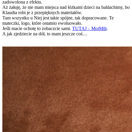
zadowolona z efektu.
Aż żałuję, że nie mam miejsca nad łóżkami dzieci na baldachimy, bo
Klaudia robi je z przepięknych materiałów.
Tam wszystko u Niej jest takie spójne, tak dopracowane. Te
mateczki, logo, które ostatnio ewoluowało.
Jeśli macie ochotę to zobaczcie sami.
TUTAJ – MoiMili
.
A jak zjedziecie na dół, to mam jeszcze coś…