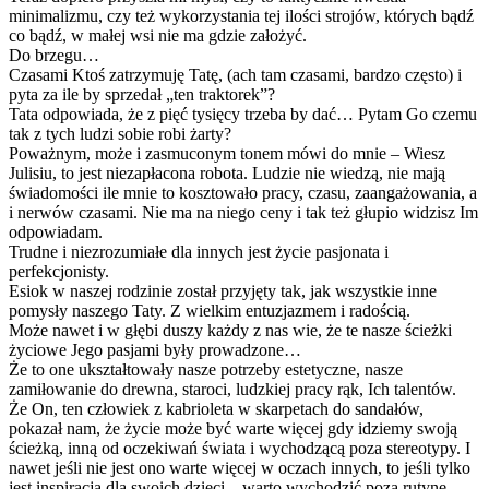
minimalizmu, czy też wykorzystania tej ilości strojów, których bądź
co bądź, w małej wsi nie ma gdzie założyć.
Do brzegu…
Czasami Ktoś zatrzymuję Tatę, (ach tam czasami, bardzo często) i
pyta za ile by sprzedał „ten traktorek”?
Tata odpowiada, że z pięć tysięcy trzeba by dać… Pytam Go czemu
tak z tych ludzi sobie robi żarty?
Poważnym, może i zasmuconym tonem mówi do mnie – Wiesz
Julisiu, to jest niezapłacona robota. Ludzie nie wiedzą, nie mają
świadomości ile mnie to kosztowało pracy, czasu, zaangażowania, a
i nerwów czasami. Nie ma na niego ceny i tak też głupio widzisz Im
odpowiadam.
Trudne i niezrozumiałe dla innych jest życie pasjonata i
perfekcjonisty.
Esiok w naszej rodzinie został przyjęty tak, jak wszystkie inne
pomysły naszego Taty. Z wielkim entuzjazmem i radością.
Może nawet i w głębi duszy każdy z nas wie, że te nasze ścieżki
życiowe Jego pasjami były prowadzone…
Że to one ukształtowały nasze potrzeby estetyczne, nasze
zamiłowanie do drewna, staroci, ludzkiej pracy rąk, Ich talentów.
Że On, ten człowiek z kabrioleta w skarpetach do sandałów,
pokazał nam, że życie może być warte więcej gdy idziemy swoją
ścieżką, inną od oczekiwań świata i wychodzącą poza stereotypy. I
nawet jeśli nie jest ono warte więcej w oczach innych, to jeśli tylko
jest inspiracją dla swoich dzieci – warto wychodzić poza rutynę,