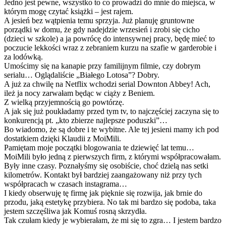
Jedno jest pewne, wszystko to co prowadzi do mnie do miejsca, w
którym mogę czytać książki – jest rajem.
A jesień bez wątpienia temu sprzyja. Już planuję gruntowne
porządki w domu, że gdy nadejdzie wrzesień i zrobi się cicho
(dzieci w szkole) a ja powrócę do intensywnej pracy, będę mieć to
poczucie lekkości wraz z zebraniem kurzu na szafie w garderobie i
za lodówką.
Umościmy się na kanapie przy familijnym filmie, czy dobrym
serialu… Oglądaliście „Białego Lotosa”? Dobry.
A już za chwilę na Netflix wchodzi serial Downton Abbey! Ach,
ileż ja nocy zarwałam będąc w ciąży z Beniem.
Z wielką przyjemnością go powtórzę.
A jak się już poukładamy przed tym tv, to najczęściej zaczyna się to
konkurencją pt. „kto zbierze najlepsze poduszki”…
Bo wiadomo, że są dobre i te wybitne. Ale tej jesieni mamy ich pod
dostatkiem dzięki Klaudii z MoiMili.
Pamiętam moje początki blogowania te dziewięć lat temu…
MoiMili było jedną z pierwszych firm, z którymi współpracowałam.
Były inne czasy. Poznałyśmy się osobiście, choć dzielą nas setki
kilometrów. Kontakt był bardziej zaangażowany niż przy tych
współpracach w czasach instagrama…
I kiedy obserwuję tę firmę jak pięknie się rozwija, jak brnie do
przodu, jaką estetykę przybiera. No tak mi bardzo się podoba, taka
jestem szczęśliwa jak Komuś rosną skrzydła.
Tak czułam kiedy je wybierałam, że mi się to zgra… I jestem bardzo