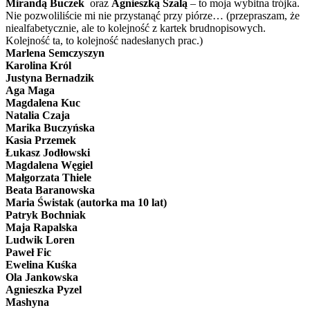
Mirandą Buczek
oraz
Agnieszką Szalą
– to moja wybitna trójka.
Nie pozwoliliście mi nie przystanąć przy piórze… (przepraszam, że
niealfabetycznie, ale to kolejność z kartek brudnopisowych.
Kolejność ta, to kolejność nadesłanych prac.)
Marlena Semczyszyn
Karolina Król
Justyna Bernadzik
Aga Maga
Magdalena Kuc
Natalia Czaja
Marika Buczyńska
Kasia Przemek
Łukasz Jodłowski
Magdalena Węgiel
Małgorzata Thiele
Beata Baranowska
Maria Świstak (autorka ma 10 lat)
Patryk Bochniak
Maja Rapalska
Ludwik Loren
Paweł Fic
Ewelina Kuśka
Ola Jankowska
Agnieszka Pyzel
Mashyna