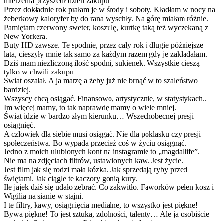
mierzenia przyszedł dzień zakupu.
Przez dokładnie rok prałam je w środy i soboty. Kładłam w nocy na
żeberkowy kaloryfer by do rana wyschły. Na górę miałam różnie.
Pamiętam czerwony sweter, koszulę, kurtkę taką też wyczekaną z
New Yorkera.
Buty HD zawsze. Te spodnie, przez cały rok i długie późniejsze
lata, cieszyły mnie tak samo za każdym razem gdy je zakładałam.
Dziś mam niezliczoną ilość spodni, sukienek. Wszystkie cieszą
tylko w chwili zakupu.
Świat oszalał. A ja marzę a żeby już nie brnąć w to szaleństwo
bardziej.
Wszyscy chcą osiągać. Finansowo, artystycznie, w statystykach..
Im więcej mamy, to tak naprawdę mamy o wiele mniej.
Świat idzie w bardzo złym kierunku… Wszechobecnej presji
osiągnięć.
A człowiek dla siebie musi osiągać. Nie dla poklasku czy presji
społeczeństwa. Bo wypada przecież coś w życiu osiągnąć.
Jedno z moich ulubionych kont na instagramie to „magdallife”.
Nie ma na zdjęciach filtrów, ustawionych kaw. Jest życie.
Jest film jak się rodzi mała kózka. Jak sprzedają ryby przed
świętami. Jak ciągle te kaczory gonią kury.
Ile jajek dziś się udało zebrać. Co zakwitło. Faworków pełen kosz i
Wigilia na sianie w stajni.
I te filtry, kawy, osiągnięcia medialne, to wszystko jest piękne!
Bywa piękne! To jest sztuka, zdolności, talenty… Ale ja osobiście