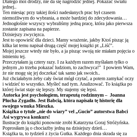
Dlatego moi drodzy, nie da się nagrodzić jednej. Pokazać światu
jednej..
Ten miesiąc przy takiej ilości nadesłanych prac był czasem
niemożliwym do wybrania, a może bardziej do zdecydowania…
Jednogłośnie wszyscy wybraliśmy jedną pracę, która jako pierwsza
zostanie zapisana na papierze.
Dzisiejszy zwycięzca.
Jest to opowieść dla dzieci. Mamy wrażenie, jakby Ktoś pisząc ją
kilka lat temu napisał drugą część mojej książki pt „Liść”.
Mojej jeszcze wtedy nie było, a ja pisząc swoją nie miałam pojęcia o
istnieniu tej.
Przeczytałam ją cztery razy. I za każdym razem myślałam tylko o
jednym „to trzeba pokazać ludziom, to zachwyca!” I powiem Wam,
że nie mogę się jej doczekać tak samo jak swoich..
Już chciałabym żeby cały świat mógł czytać, a potem zamykać oczy
i widzieć to wszystko. Myśleć nad tym. Analizować. To książka po
której świat staje się lepszy. My stajemy się lepsi.
Autorka jest psychologiem, terapeutą rodzinnym – Joanna
Plucha Zygadło. Jest Babcią, która napisała tę historię dla
swojego wnuka Mieszka.
Książka o tytule „nie do wiary” vel „Gucio” autorstwa Babci
Asi wygrywa konkurs!
Ilustracje do książki ponownie zrobi Katarzyna Goraj Stróżyńska.
Poprosiłam ją o chociażby jedną na dzisiejszy dzień…
Książka ta, to tydzień z życia Gutka. Każdego dnia skrada się za