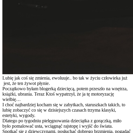
Lubię jak coś się zmienia, ewoluuje.. bo tak w życiu człowieka już
jest, że ten żywot płynie.
Początkowo byłam blogerką dziecięcą, potem przeszło na wnętrza,
książki, ubrania. Teraz Ktoś wypatrzył, że ja tę motoryzację
wielbię…
I choć najbardziej kocham się w zabytkach, staruszkach takich, to
lubię zobaczyć co się w dzisiejszych czasach trzyma klasyki,
estetyki, wygody.
Dlatego po tygodniu pielęgnowania dzieciątka z gorączką, miło
było pomalować usta, wciągnąć rajstopę i wyjść do świata.
Spotkać się z dziewczynami, posłuchać dobrego brzmienia, pogadać