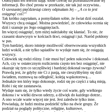
Odłożyłam ten telefon dając sobie chwilę na przeanalizowanie tej
informacji. Bo choć prosta w przekazie, nie tak już oczywista..
O szesnastej pięćdziesiąt cztery odpisałam Jej –
„A co to jest
osiągnąć coś?”
Tak krótko zapytałam, a pomyślałam sobie, że świat dziś oszalał.
Wszyscy chcą osiągać. Można powiedzieć, że człowieka ocenia się
dziś i szanuje po Jego osiągnięciach.
Im więcej osiągnięć, tym niżej należałoby się kłaniać. To nic, że
czasami skurwysyn w kościach tkwi, osiągnął i już. Naród pokłony
w pas.
Tym bardziej, skoro istnieje możliwość obserwowania wszystkich
ludzi wokół, a nie tylko sąsiadów to wydaje nam się, że osiągają
wszyscy.
Człowiek się rodzi różny. I nie musi być pełen sukcesów i dokonań.
Ach, czy w ostatecznym rozliczeniu często ten bez osiągnięć, nie
okazuje się tym co szczęśliwiej i bardziej dokonał swego żywota?
Prawdą jest, że gdyby nie Ci z pasją, nie cieszylibyśmy się dziś
światłem, rozmową na odległość, koleją wąskotorową…
Jednakże ten który tego dokonuje, rodzi się po części z taką misją.
Robi i się nie zastanawia.
Wydaje nam się, że tylko wtedy życie coś warte, gdy wielkiego
dokona i w wielki dzwon uderzy, a dźwięk do każdego dotrze..
A ono wcale warte więcej nie jest. Jest zaledwie tylko inne.
Powiadają, że ludzi można podzielić tylko na dwie grupy. Że
podział na poglądy polityczne, religijne, kulturowe,