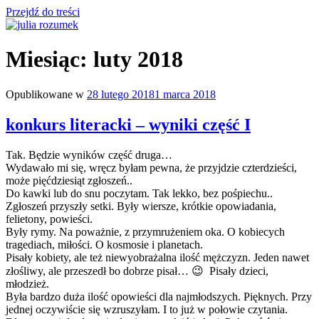
Przejdź do treści
julia rozumek
o życiu i szukaniu w nim szczęścia
Miesiąc:
luty 2018
Opublikowane w
28 lutego 2018
1 marca 2018
konkurs literacki – wyniki część I
Tak. Będzie wyników część druga…
Wydawało mi się, wręcz byłam pewna, że przyjdzie czterdzieści,
może pięćdziesiąt zgłoszeń..
Do kawki lub do snu poczytam. Tak lekko, bez pośpiechu..
Zgłoszeń przyszły setki. Były wiersze, krótkie opowiadania,
felietony, powieści.
Były rymy. Na poważnie, z przymrużeniem oka. O kobiecych
tragediach, miłości. O kosmosie i planetach.
Pisały kobiety, ale też niewyobrażalna ilość mężczyzn. Jeden nawet
złośliwy, ale przeszedł bo dobrze pisał… 😉 Pisały dzieci,
młodzież.
Była bardzo duża ilość opowieści dla najmłodszych. Pięknych. Przy
jednej oczywiście się wzruszyłam. I to już w połowie czytania.