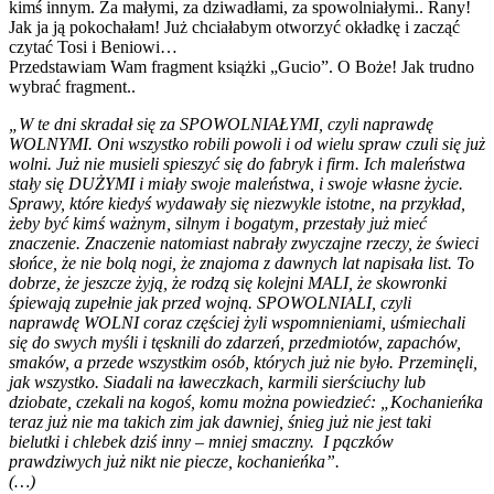
kimś innym. Za małymi, za dziwadłami, za spowolniałymi.. Rany!
Jak ja ją pokochałam! Już chciałabym otworzyć okładkę i zacząć
czytać Tosi i Beniowi…
Przedstawiam Wam fragment książki „Gucio”. O Boże! Jak trudno
wybrać fragment..
„W te dni skradał się za SPOWOLNIAŁYMI, czyli naprawdę
WOLNYMI. Oni wszystko robili powoli i od wielu spraw czuli się już
wolni. Już nie musieli spieszyć się do fabryk i firm. Ich maleństwa
stały się DUŻYMI i miały swoje maleństwa, i swoje własne życie.
Sprawy, które kiedyś wydawały się niezwykle istotne, na przykład,
żeby być kimś ważnym, silnym i bogatym, przestały już mieć
znaczenie. Znaczenie natomiast nabrały zwyczajne rzeczy, że świeci
słońce, że nie bolą nogi, że znajoma z dawnych lat napisała list. To
dobrze, że jeszcze żyją, że rodzą się kolejni MALI, że skowronki
śpiewają zupełnie jak przed wojną. SPOWOLNIALI, czyli
naprawdę WOLNI coraz częściej żyli wspomnieniami, uśmiechali
się do swych myśli i tęsknili do zdarzeń, przedmiotów, zapachów,
smaków, a przede wszystkim osób, których już nie było. Przeminęli,
jak wszystko. Siadali na ławeczkach, karmili sierściuchy lub
dziobate, czekali na kogoś, komu można powiedzieć: „Kochanieńka
teraz już nie ma takich zim jak dawniej, śnieg już nie jest taki
bielutki i chlebek dziś inny – mniej smaczny. I pączków
prawdziwych już nikt nie piecze, kochanieńka”.
(…)