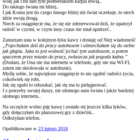
wolę jak Oni tam tym podbierakiem karpia łowią..
Do takiego świata mi bliżej..
I jak Komu jest do czego innego bliżej niż świat oczekuje, to niech
idzie swoją drogą.
Niech za osiągnięcie ma, że się nie zdenerwował dziś, że upatrzył
radość w czymś, w czym inny czasu nie miał upatrzeć..
Zanurzam usta w kolejnym łyku kawy i dostaję od Niej wiadomość
„Pojechałam dziś do pracy autobusem i uśmiechałam się do siebie
jak głupia. Jaka to jest wolność jechać tym autobusem, a potem
spacerem przez miasto do pracy, zwłaszcza jak pogoda ładna.”
(Dodam, że Ona nie ma internetu w telefonie, gdy nie ma WI-FI,
zatem nie skrolowała w autobusie).
Myślę sobie, że największe osiągnięcie to nie zgubić radości życia,
cokolwiek się robi.
Jak się zgubi to odszukać, jak się ma to pielęgnować.
I z potrzeby swojej duszy, nie ulotnego nam świata i jakże bardziej
ulotnego internetu..
Na szczęście wolno piję kawę i zostało mi jeszcze kilka łyków,
gdy dołączyłam do planszowej gry z dziećmi..
Odłożyłam telefon.
Opublikowane w
23 lutego 2018