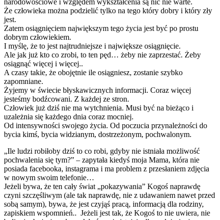
narodowościowe i względem wykształcenia są nic nie warte.
Że człowieka można podzielić tylko na tego który dobry i który zły
jest.
Zatem osiągnięciem największym tego życia jest być po prostu
dobrym człowiekiem.
I myślę, że to jest najtrudniejsze i największe osiągnięcie.
Ale jak już kto co zrobi, to ten pęd… żeby nie zaprzestać. Żeby
osiągnąć więcej i więcej..
A czasy takie, że obojętnie ile osiągniesz, zostanie szybko
zapomniane.
Żyjemy w świecie błyskawicznych informacji. Coraz więcej
jesteśmy bodźcowani. Z każdej ze stron.
Człowiek już dziś nie ma wytchnienia. Musi być na bieżąco i
uzależnia się każdego dnia coraz mocniej.
Od intensywności swojego życia. Od poczucia przynależności do
bycia kimś, bycia widzianym, dostrzeżonym, pochwalonym.
„Ile ludzi robiłoby dziś to co robi, gdyby nie istniała możliwość
pochwalenia się tym?” – zapytała kiedyś moja Mama, która nie
posiada facebooka, instagrama i ma problem z przesłaniem zdjęcia
w nowym swoim telefonie…
Jeżeli bywa, że ten cały świat „pokazywania” Kogoś naprawdę
czyni szczęśliwym (ale tak naprawdę, nie z udawaniem nawet przed
sobą samym), bywa, że jest czyjąś pracą, informacją dla rodziny,
zapiskiem wspomnień.. Jeżeli jest tak, że Kogoś to nie uwiera, nie