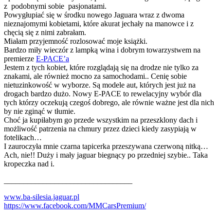
z podobnymi sobie pasjonatami.
Powygłupiać się w środku nowego Jaguara wraz z dwoma
nieznajomymi kobietami, które akurat jechały na manowce i z
chęcią się z nimi zabrałam.
Miałam przyjemność rozlosować moje książki.
Bardzo miły wieczór z lampką wina i dobrym towarzystwem na
premierze
E-PACE’a
Jestem z tych kobiet, które rozglądają się na drodze nie tylko za
znakami, ale również mocno za samochodami.. Cenię sobie
nietuzinkowość w wyborze. Są modele aut, których jest już na
drogach bardzo dużo. Nowy E-PACE to rewelacyjny wybór dla
tych którzy oczekują czegoś dobrego, ale równie ważne jest dla nich
by nie zginąć w tłumie.
Choć ja kupiłabym go przede wszystkim na przeszklony dach i
możliwość patrzenia na chmury przez dzieci kiedy zasypiają w
fotelikach…
I zauroczyła mnie czarna tapicerka przeszywana czerwoną nitką…
Ach, nie!! Duży i mały jaguar biegnący po przedniej szybie.. Taka
kropeczka nad i.
_________________________________
www.ba-silesia.jaguar.pl
https://www.facebook.com/MMCarsPremium/