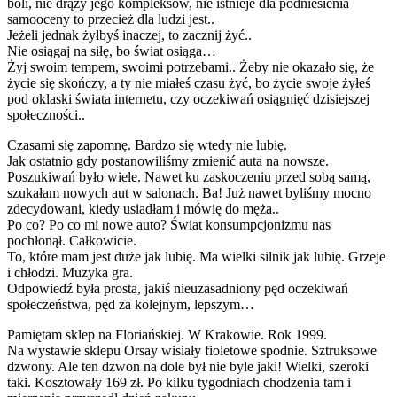
boli, nie drąży jego kompleksów, nie istnieje dla podniesienia
samooceny to przecież dla ludzi jest..
Jeżeli jednak żyłbyś inaczej, to zacznij żyć..
Nie osiągaj na siłę, bo świat osiąga…
Żyj swoim tempem, swoimi potrzebami.. Żeby nie okazało się, że
życie się skończy, a ty nie miałeś czasu żyć, bo życie swoje żyłeś
pod oklaski świata internetu, czy oczekiwań osiągnięć dzisiejszej
społeczności..
Czasami się zapomnę. Bardzo się wtedy nie lubię.
Jak ostatnio gdy postanowiliśmy zmienić auta na nowsze.
Poszukiwań było wiele. Nawet ku zaskoczeniu przed sobą samą,
szukałam nowych aut w salonach. Ba! Już nawet byliśmy mocno
zdecydowani, kiedy usiadłam i mówię do męża..
Po co? Po co mi nowe auto? Świat konsumpcjonizmu nas
pochłonął. Całkowicie.
To, które mam jest duże jak lubię. Ma wielki silnik jak lubię. Grzeje
i chłodzi. Muzyka gra.
Odpowiedź była prosta, jakiś nieuzasadniony pęd oczekiwań
społeczeństwa, pęd za kolejnym, lepszym…
Pamiętam sklep na Floriańskiej. W Krakowie. Rok 1999.
Na wystawie sklepu Orsay wisiały fioletowe spodnie. Sztruksowe
dzwony. Ale ten dzwon na dole był nie byle jaki! Wielki, szeroki
taki. Kosztowały 169 zł. Po kilku tygodniach chodzenia tam i