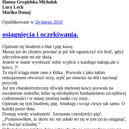
Hanna Grygielska Michalak
Lucy Lech
Marika Dunaj
Opublikowane w
26 lutego 2018
osiągnięcia i oczekiwania.
Opieram się biodrem o blat i piję kawę.
Muszę już do cholery przestać je pić lub ograniczyć ich ilość, gdyż
zdecydowanie mi nie służą.
Jestem w stanie wyobrazić sobie wyjście z każdego nałogu,ale z
kawy..?!
Ta myśl ściąga mnie rano z łóżka.. Pozwala z jako takim
entuzjazmem otworzyć oczy, zejść po omacku na dół i nacisnąć
przycisk.
Już ten charakterystyczny dźwięk mielonej kawy pozwala na
uwolnienie endorfin, które są niezbędnym fundamentem szczęśliwej
codzienności i w miarę znośnej matki czy żony..
Opieram się tym biodrem, piję. Smakuję i wciąż cieszy tak samo. O
każdej porze dnia.
Dostaję wtedy wiadomość. Szesnasta czterdzieści pięć.
„Postanowiłam, że skoro nic nie udało mi się w tym życiu osiągnąć,
to chociaż schudnę.”