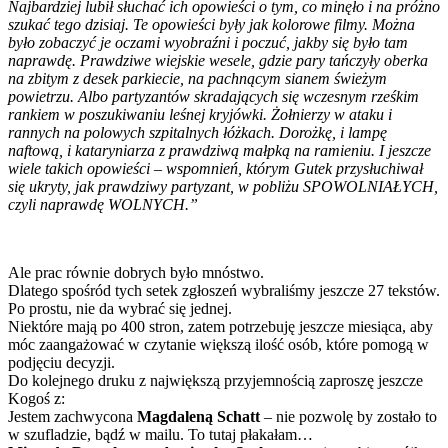
Najbardziej lubił słuchać ich opowieści o tym, co minęło i na próżno
szukać tego dzisiaj. Te opowieści były jak kolorowe filmy. Można
było zobaczyć je oczami wyobraźni i poczuć, jakby się było tam
naprawdę. Prawdziwe wiejskie wesele, gdzie pary tańczyły oberka
na zbitym z desek parkiecie, na pachnącym sianem świeżym
powietrzu. Albo partyzantów skradających się wczesnym rześkim
rankiem w poszukiwaniu leśnej kryjówki. Żołnierzy w ataku i
rannych na polowych szpitalnych łóżkach. Dorożkę, i lampę
naftową, i kataryniarza z prawdziwą małpką na ramieniu. I jeszcze
wiele takich opowieści – wspomnień, którym Gutek przysłuchiwał
się ukryty, jak prawdziwy partyzant, w pobliżu SPOWOLNIAŁYCH,
czyli naprawdę WOLNYCH.”
Ale prac równie dobrych było mnóstwo.
Dlatego spośród tych setek zgłoszeń wybraliśmy jeszcze 27 tekstów.
Po prostu, nie da wybrać się jednej.
Niektóre mają po 400 stron, zatem potrzebuję jeszcze miesiąca, aby
móc zaangażować w czytanie większą ilość osób, które pomogą w
podjęciu decyzji.
Do kolejnego druku z największą przyjemnością zaproszę jeszcze
Kogoś z:
Jestem zachwycona
Magdaleną Schatt
– nie pozwolę by zostało to
w szufladzie, bądź w mailu. To tutaj płakałam…