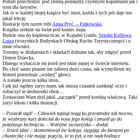
Potrafi przechodzić pod ziemią pomiędzy czynnymi kopalniami jak i
tymi dla turystów.
Jak to w każdej mojej książce być musi, każda z tych pór daje mu
jakąś lekcję.
Ilustracje tym razem robi
Anna Pryć – Futkowska
.
Książka zerknie na świat pod koniec maja.
Będzie ona do kupienia m.in. w Kopalni Guido,
Sztolni Królowa
Luiza
(wszystkich Budynkach Obsług Ruchu Turystycznego) i u
mnie również.
Terminy w drukarniach i składach dobrane tak, aby zdążyć przed
Dniem Dziecka.
Dlatego wybaczcie mi jeżeli jest mnie mniej w świecie internetu.
Bo choć samo pisanie nie zabiera dużo czasu, tak wymyślenie tej
historii potrzebuje „wolnej” głowy.
A zostało jeszcze kilka stron..
I jak już ogólny zarys mam, tak muszę czasami zamknąć oczy i
zobaczyć te drobnostki obok…
Zostawiam Wam dziś jakiś „zaczątek” przed korektą właściwą. Taki
zarys tekstu i kilka ilustracji.
– Poszedł stąd! – Człowiek tupnął nogą ku przestrodze tak mocno,
że wezbrany kurz doleciał do nosa jego kolegi i zmusił go do
potężnego kichnięcia. – Wstrętne szczurzysko – dodał.
– Jesień idzie – skomentował ów kolega, sięgając do kieszeni po
chusteczkę i nie mając pojęcia, że to pył, a nie nadchodzące