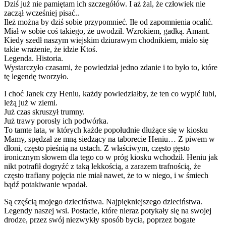
Dziś już nie pamiętam ich szczegółów. I aż żal, że człowiek nie
zaczął wcześniej pisać..
Ileż można by dziś sobie przypomnieć. Ile od zapomnienia ocalić.
Miał w sobie coś takiego, że uwodził. Wzrokiem, gadką. Amant.
Kiedy szedł naszym wiejskim dziurawym chodnikiem, miało się
takie wrażenie, że idzie Ktoś.
Legenda. Historia.
Wystarczyło czasami, że powiedział jedno zdanie i to było to, które
tę legendę tworzyło.
I choć Janek czy Heniu, każdy powiedziałby, że ten co wypić lubi,
leżą już w ziemi.
Już czas skruszył trumny.
Już trawy porosły ich podwórka.
To tamte lata, w których każde popołudnie dłużące się w kiosku
Mamy, spędzał ze mną siedzący na taborecie Heniu… Z piwem w
dłoni, często pieśnią na ustach. Z właściwym, często gęsto
ironicznym słowem dla tego co w próg kiosku wchodził. Heniu jak
nikt potrafił dogryźć z taką lekkością, a zarazem trafnością, że
często trafiany pojęcia nie miał nawet, że to w niego, i w śmiech
bądź potakiwanie wpadał.
Są częścią mojego dzieciństwa. Najpiękniejszego dzieciństwa.
Legendy naszej wsi. Postacie, które nieraz potykały się na swojej
drodze, przez swój niezwykły sposób bycia, poprzez bogate