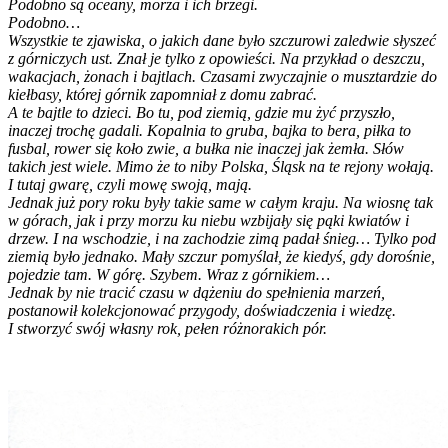
Podobno są oceany, morza i ich brzegi.
Podobno…
Wszystkie te zjawiska, o jakich dane było szczurowi zaledwie słyszeć
z górniczych ust. Znał je tylko z opowieści. Na przykład o deszczu,
wakacjach, żonach i bajtlach. Czasami zwyczajnie o musztardzie do
kiełbasy, której górnik zapomniał z domu zabrać.
A te bajtle to dzieci. Bo tu, pod ziemią, gdzie mu żyć przyszło,
inaczej trochę gadali. Kopalnia to gruba, bajka to bera, piłka to
fusbal, rower się koło zwie, a bułka nie inaczej jak żemła. Słów
takich jest wiele. Mimo że to niby Polska, Śląsk na te rejony wołają.
I tutaj gwarę, czyli mowę swoją, mają.
Jednak już pory roku były takie same w całym kraju. Na wiosnę tak
w górach, jak i przy morzu ku niebu wzbijały się pąki kwiatów i
drzew. I na wschodzie, i na zachodzie zimą padał śnieg… Tylko pod
ziemią było jednako. Mały szczur pomyślał, że kiedyś, gdy dorośnie,
pojedzie tam. W górę. Szybem. Wraz z górnikiem…
Jednak by nie tracić czasu w dążeniu do spełnienia marzeń,
postanowił kolekcjonować przygody, doświadczenia i wiedzę.
I stworzyć swój własny rok, pełen różnorakich pór.