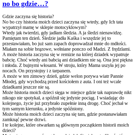
no bo gdzie…?
Gdzie zaczyna się historia?
No bo czy historia moich dzieci zaczyna się wtedy, gdy Ich tata
wypatrzył mamę w sklepie motocyklowym?
Wtedy jak twierdzi, gdy jadłam śledzia. A ja śledzi nienawidzę.
Pamiętam ten dzień. Śledzie jadła Kaśka i wszędzie jej to
przestawiałam, bo już sam zapach doprowadzał mnie do mdłości.
Miałam na sobie brązowe, wełniane ponczo od Madzi. Z frędzlami.
A może historia zaczyna się w remizie na której dziadek wypatruje
babcię. Choć wtedy ani babcią ani dziadkiem nie są. Ona jest piękna
i młoda. Z bujnymi włosami. W stroju, który Mama uszyła jej po
nocach. On przystojny i z tarpanem.
A może w ten zimowy dzień, gdzie welon porywa wiatr Pannie
Młodej, gdy wychodzą przed kościołem z auta. I oni też wcale
dziadkami jeszcze nie są.
Może historia moich dzieci sięga w miejsce gdzie tak naprawdę nikt
nikogo nie spotykał, a spóźnił się jedynie pociąg. I wsiadając do
kolejnego, życie już przybrało zupełnie inną drogę. Choć jechał w
tym samym kierunku, a jedynie spóźniony.
Może historia moich dzieci zaczyna się tam, gdzie postanawiałam
zamknąć pewne drzwi.
I te kolejne, które otwarłam są głównym początkiem historii moich
dzieci?