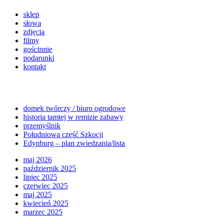
sklep
słowa
zdjęcia
filmy
gościnnie
podarunki
kontakt
domek twórczy / biuro ogrodowe
historia tamtej w remizie zabawy
przemyślnik
Południowa część Szkocji
Edynburg – plan zwiedzania/lista
maj 2026
październik 2025
lipiec 2025
czerwiec 2025
maj 2025
kwiecień 2025
marzec 2025