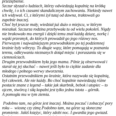
przeziębienie.
Szczur słyszał o ludziach, którzy odwiedzają kopalnię na krótką
chwilę, i o ich czasami skandalicznym zachowaniu. Niekiedy nawet
ich widywał. Ci, z którymi żył tutaj od dawna, traktowali go
zupełnie inaczej.
Choć był jeszcze mały, wiedział już dużo o miejscu, w którym
mieszkał. Szczurza rodzina przebywała tu od wielu pokoleń. Nigdy
nie brakowało mu energii i dzięki temu znał każdą dziurę, norkę i
wąski przesmyk, do których prowadził go jego różowy nos.
Pierwszym i najważniejszym przewodnikiem po tej podziemnej
krainie były wibrysy. To długie wąsy, które pomagają w poznaniu
terenu, odkrywaniu nieznanych dotąd miejsc i poruszaniu się w
ciemnościach.
Drugim przewodnikiem była jego mama. Pilnie ją obserwował i
starał się jej słuchać – nawet jeśli było to ciężkie zadanie dla
młodego i pełnego werwy stworzenia.
Ostatnim przewodnikiem po krainie, która nazywała się kopalnią,
był człowiek. Ale nie każdy. Bo choć kopalnie nawiedzają różne
postacie znane z legend – takie jak skarbnik, bebok i utopiec – to
ojcem, stwórcą i siłą kopalni jest tylko jedna istota – górnik.
A pomogła mu w tym ziemia.
Podobno tam, na górze jest inaczej. Można poczuć i zobaczyć pory
roku – wiosnę czy zimę.
Podobno tam, na górze są słoneczne
promienie. Jakiś księżyc, który zdobi noc. I gwardia jego gwiazd.