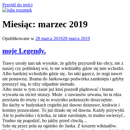
Przejdź do treści
julia rozumek
o życiu i szukaniu w nim szczęścia
Miesiąc:
marzec 2019
Opublikowane w
28 marca 2019
28 marca 2019
moje Legendy.
Trawy urosły tam tak wysokie, że gdyby przyszedł kto obcy, nie z
naszej czy pobliskiej wsi, to nie wiedziałby gdzie się tam wchodzi.
Albo bardziej wchodziło gdzie się.. bo taki gąszcz, że nogi nawet
nie postawisz. Brama do Jankowego podwórka zamknięta i gdyby
poruszyć nią, to rdzy odpadnie niemało.
Albo może w tym czasie już ktoś poszedł plądrować i brama
wywarta na oścież straszy. Może z zawiasów urwana, bo ta rdza
przeżarta do reszty i się to wszystko pokruszyło doszczętnie.
Bo dachy w budynkach cegielni już dawno dziurawe, krokwie i
kominy pozawalane. To już działo się od dawna. Każdy przywykł.
Ale to podwórko i ścieżka, że takie zarośnięte, to trudno uwierzyć..
Trudno się pogodzić, bo jakby przed chwilą…
Szło się przez pola na ognisko do Janka. Z koszem wiktuałów.