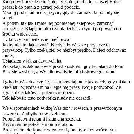
Kto po wsi przejdzie to śmiechy z niego robicie, starszej Babci
proszek do prania z górnej półki podacie.
Młodej pod spódnice zajrzycie, gdy do zamrażalki po lody się
schyli.
A potem, tak jak i mnie, tej podniebnej sklepowej zamknąć
pomożecie. Klapę od okna zamkniecie, skrzynki po piwach do
środka wniesiecie..
Tylko czy tam będziecie mieć piwo?
Jakby nie, to dajcie znać. Kiedyś do Was się przyłącze to
przywiozę. Tylko czekajcie, bo niezbyt prędko. Dzieci odchować
muszę.
Usiądziemy jak za dawnych lat.
Poczekajcie. Jak na ławce przed kioskiem, gdy leciałam do Pani
Basi się wysikać, a Wy pilnowaliście mi kioskowego kramu.
I gdy do Was dołączę, Ty Jasiu powitaj mnie jak wtedy gdy miałam
kilka lat i wjeżdżałam na Cegielnię przez Twoje podwórko. Ze
zgrają dzieciaków, a potem simsonem..
Tak jakbyś z tego podwórka nigdy nie odszedł.
We wspomnieniach widzę Was też w rowach, z przewróconym
rowerem. Z ubytkami w uzębieniu.
Popuchniętymi rękami i złamaną szczęką.
Bezzmiennie jesteście moimi idolami.
Bo ja wiem, doskonale wiem co się pod tym przewróconym