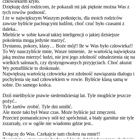
człowiekiem kryło.
Dziękuję dziś rodzicom, że pokazali mi jak pięknie można Was z
tych rowów podnosić.
I że w największym Waszym potknięciu, dla moich rodziców
zawsze byliście pachnącymi ludźmi, choć czuć było czasami z
daleka..
Mieliście w sobie kawał takiej inteligencji o jakiej dzisiejsze
pokolenia mogą jedynie marzyć.
Dystansu, pokory, klasy… Boże mój!! Ile w Was było człowieka!!
To Wy nauczyliście mnie, Wasze istnienie, że wartością największa
jaką można mierzyć ludzi, nie jest jego zdolność odnalezienia się na
wielkich salonach, czy dystyngowanych przyjęciach. Choć akurat
Wy potrafiliście to doskonale.
Największą wartością człowieka jest zdolność nawiązania dialogu i
pochylenia się nad człowiekiem w rowie. Byliście klasą samą w
sobie. Do samego końca.
Dziś mielibyście prawie siedemdziesiąt lat. Tyle mogliście jeszcze
pożyć..
Tyle żartów zrobić. Tyle dni umilić.
Ale może taki był Wasz czas. Może byliście już zmęczeni.
Przecież pomarańczowy stół też spróchniał, a biały garnitur nie tyle
zszarzały, co w ogóle nie wiadomo gdzie jest..
Dołączę do Was. Czekajcie tam cholera na mnie!!