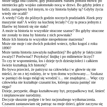
Może sięga ona czasów, gdy pradziadek Stasiek potrafił mówić po
niemiecku gdy wojsko załomotało nocą w drzwi. Bo gdyby jeden z
ludzi, zastąpiony był innym, to czy historia byłaby tą? Gdyby życia
wtedy nie ocalił?
A wtedy? Gdy do późnych godzin nocnych pradziadek Józek przy
maszynie stał? A wióry na kuchnię leciały? Czy ta praca jednym z
filarów tej historii się nie stała?
A może ta historia to wszystkie stracone szanse? Bo gdyby stracone
nie zostały to inna by historia z nich powstała?
Może Ich historia to wszystkie niespełnione marzenia?
Może nie moje i nie dwóch pokoleń wstecz, tylko kogoś z roku
1890?
Może tamta historia zaważyła najbardziej? Bo gdyby je faktycznie
zważyć? Porównać? Przyłożyć linijkę i po milimetrze liczyć?
To czy te wspomnienia, los i dzieje tych dziesięcioleci i całkiem
świeże kształtują Ich historię?
Bo bywa przecież, że patrzysz na człowieka i w głowie się nie
mieści, że on z tej rodziny, że w tym domu wychowany… Szukasz
w pamięci do kogo mógł się wrodzić i… nie znajdujesz… Więc czy
człowieka nie kształtuje czasami los, którego nasza pamięć nie
sięga?
Dzieje, perypetie, długo kształtowany byt, przypadkowy traf, śmierć
i nieplanowane narodziny.
Decyzje słusznie podjęte i te bez racjonalnego wytłumaczenia.
Czasami zastanawiam się patrząc na moje dzieci, gdzie zaczyna się