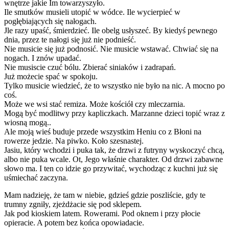
wnętrze jakie Im towarzyszyło.
Ile smutków musieli utopić w wódce. Ile wycierpieć w
pogłębiających się nałogach.
Jle razy upaść, śmierdzieć. Ile obelg usłyszeć. By kiedyś pewnego
dnia, przez te nałogi się już nie podnieść.
Nie musicie się już podnosić. Nie musicie wstawać. Chwiać się na
nogach. I znów upadać.
Nie musiscie czuć bólu. Zbierać siniaków i zadrapań.
Już możecie spać w spokoju.
Tylko musicie wiedzieć, że to wszystko nie było na nic. A mocno po
coś.
Może we wsi stać remiza. Może kościół czy mleczarnia.
Mogą być modlitwy przy kapliczkach. Marzanne dzieci topić wraz z
wiosną mogą..
Ale moją wieś buduje przede wszystkim Heniu co z Błoni na
rowerze jedzie. Na piwko. Koło szesnastej.
Jasiu, który wchodzi i puka tak, że drzwi z futryny wyskoczyć chcą,
albo nie puka wcale. Ot, Jego właśnie charakter. Od drzwi zabawne
słowo ma. I ten co idzie go przywitać, wychodząc z kuchni już się
uśmiechać zaczyna.
Mam nadzieję, że tam w niebie, gdzieś gdzie poszliście, gdy te
trumny zgniły, zjeżdżacie się pod sklepem.
Jak pod kioskiem latem. Rowerami. Pod oknem i przy płocie
opieracie. A potem bez końca opowiadacie.