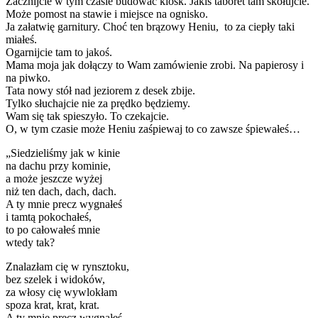
Zacznijcie w tym czasie budować kiosk. Jakiś taboret tam skołujcie.
Może pomost na stawie i miejsce na ognisko.
Ja załatwię garnitury. Choć ten brązowy Heniu, to za ciepły taki
miałeś.
Ogarnijcie tam to jakoś.
Mama moja jak dołączy to Wam zamówienie zrobi. Na papierosy i
na piwko.
Tata nowy stół nad jeziorem z desek zbije.
Tylko słuchajcie nie za prędko będziemy.
Wam się tak spieszyło. To czekajcie.
O, w tym czasie może Heniu zaśpiewaj to co zawsze śpiewałeś…
„Siedzieliśmy jak w kinie
na dachu przy kominie,
a może jeszcze wyżej
niż ten dach, dach, dach.
A ty mnie precz wygnałeś
i tamtą pokochałeś,
to po całowałeś mnie
wtedy tak?
Znalazłam cię w rynsztoku,
bez szelek i widoków,
za włosy cię wywlokłam
spoza krat, krat, krat.
A ty mnie precz wygnałeś