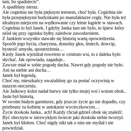
tam, bo spadniecie”.
A spadliśmy nieraz.
Ale cegielnia nie była pięknym terenem, choć była. Cegielnia nie
była przepięknymi budynkami po manufakturze cegły. Nie była też
idealnym miejscem na wędkowanie czy letnie kąpiele w stawach.
Cegielnia to był Janek. I gdyby Janka tam nie było, to śpiew który
niósł się przy ognisku byłby zaledwie zawodzeniem.
Z Jankiem wszystko stawało się historią wartą opowiedzenia.
Sposób jego bycia, charyzma, donośny głos, śmiech, dowcip,
bystrość umysłu, spostrzeżenia…
Kiedy Janek wjeżdżał rowerem w centrum wsi, to z daleka było
słychać. Jak opowiada, zagaduje..
Zawsze miał w sobie pogodę ducha. Nawet gdy pogody nie było.
Ani na niebie ani ducha…
Janek był legendą.
Choć my, mieszkańcy uważaliśmy go za postać oczywistą w
naszym otoczeniu.
Ale Jaśkowy kolor nadał barwy nie tylko mojej wsi i wsiom obok..
Jasiu był historią.
W swoim białym garniturze, gdy jeszcze życie go nie dopadło, czy
przebrany za kobietę w autokarze wycieczkowym…
Życie dookoła Janka.. ach! Każdy chciał gdzieś obok się znaleźć.
Być obecnym w niezwykłym świecie jaki dookoła siebie tworzył.
Janek był Idolem. Choć nigdy nikt tak o nim nie myślał i nie
powiedział.