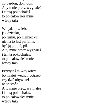
co pardon, don, don.
A ty mnie precz wygnałeś
i tamtą pokochałeś,
to po całowałeś mnie
wtedy tak?
Wbijałam w łeb,
jak dziecku,
po rusku, po niemiecku:
nie na to jest perfuma,
byś ją pił, pił, pił.
A ty mnie precz wygnałeś
i tamtą pokochałeś,
to po całowałeś mnie
wtedy tak?
Przytyłeś mi – ty łotrze,
bo miałeś według potrzeb,
czy dziś obywatela
na to stać?
A ty mnie precz wygnałeś
i tamtą pokochałeś,
to po całowałeś mnie
wtedy tak?