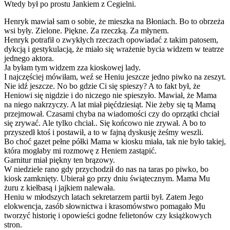
Wtedy był po prostu Jankiem z Cegielni.
Henryk mawiał sam o sobie, że mieszka na Błoniach. Bo to obrzeża
wsi były. Zielone. Piękne. Za rzeczką. Za młynem.
Henryk potrafił o zwykłych rzeczach opowiadać z takim patosem,
dykcją i gestykulacją, że miało się wrażenie bycia widzem w teatrze
jednego aktora.
Ja byłam tym widzem zza kioskowej lady.
I najczęściej mówiłam, weź se Heniu jeszcze jedno piwko na zeszyt.
Nie idź jeszcze. No bo gdzie Ci się spieszy? A to fakt był, że
Heniowi się nigdzie i do niczego nie spieszyło. Mawiał, że Mama
na niego nakrzyczy. A lat miał pięćdziesiąt. Nie żeby się tą Mamą
przejmował. Czasami chyba na wiadomości czy do oprzątki chciał
się zrywać. Ale tylko chciał.. Się końcowo nie zrywał. A bo to
przyszedł ktoś i postawił, a to w fajną dyskusję żeśmy weszli.
Bo choć gazet pełne półki Mama w kiosku miała, tak nie było takiej,
która mogłaby mi rozmowę z Heniem zastąpić.
Garnitur miał piękny ten brązowy.
W niedziele rano gdy przychodził do nas na taras po piwko, bo
kiosk zamknięty. Ubierał go przy dniu świątecznym. Mama Mu
żuru z kiełbasą i jajkiem nalewała.
Heniu w młodszych latach sekretarzem partii był. Zatem Jego
elokwencja, zasób słownictwa i krasomówstwo pomagało Mu
tworzyć historię i opowieści godne felietonów czy książkowych
stron.