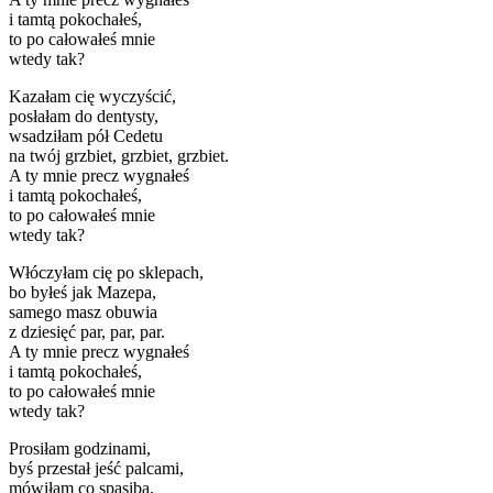
i tamtą pokochałeś,
to po całowałeś mnie
wtedy tak?
Kazałam cię wyczyścić,
posłałam do dentysty,
wsadziłam pół Cedetu
na twój grzbiet, grzbiet, grzbiet.
A ty mnie precz wygnałeś
i tamtą pokochałeś,
to po całowałeś mnie
wtedy tak?
Włóczyłam cię po sklepach,
bo byłeś jak Mazepa,
samego masz obuwia
z dziesięć par, par, par.
A ty mnie precz wygnałeś
i tamtą pokochałeś,
to po całowałeś mnie
wtedy tak?
Prosiłam godzinami,
byś przestał jeść palcami,
mówiłam co spasiba,