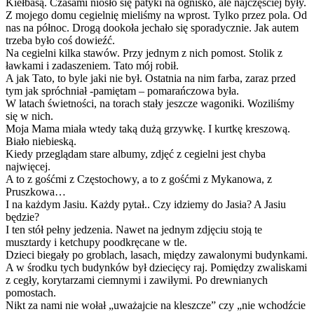
Kiełbasą. Czasami niosło się patyki na ognisko, ale najczęściej były.
Z mojego domu cegielnię mieliśmy na wprost. Tylko przez pola. Od
nas na północ. Drogą dookoła jechało się sporadycznie. Jak autem
trzeba było coś dowieźć.
Na cegielni kilka stawów. Przy jednym z nich pomost. Stolik z
ławkami i zadaszeniem. Tato mój robił.
A jak Tato, to byle jaki nie był. Ostatnia na nim farba, zaraz przed
tym jak spróchniał -pamiętam – pomarańczowa była.
W latach świetności, na torach stały jeszcze wagoniki. Woziliśmy
się w nich.
Moja Mama miała wtedy taką dużą grzywkę. I kurtkę kreszową.
Biało niebieską.
Kiedy przeglądam stare albumy, zdjęć z cegielni jest chyba
najwięcej.
A to z gośćmi z Częstochowy, a to z gośćmi z Mykanowa, z
Pruszkowa…
I na każdym Jasiu. Każdy pytał.. Czy idziemy do Jasia? A Jasiu
będzie?
I ten stół pełny jedzenia. Nawet na jednym zdjęciu stoją te
musztardy i ketchupy poodkręcane w tle.
Dzieci biegały po groblach, lasach, między zawalonymi budynkami.
A w środku tych budynków był dziecięcy raj. Pomiędzy zwaliskami
z cegły, korytarzami ciemnymi i zawiłymi. Po drewnianych
pomostach.
Nikt za nami nie wołał „uważajcie na kleszcze” czy „nie wchodźcie