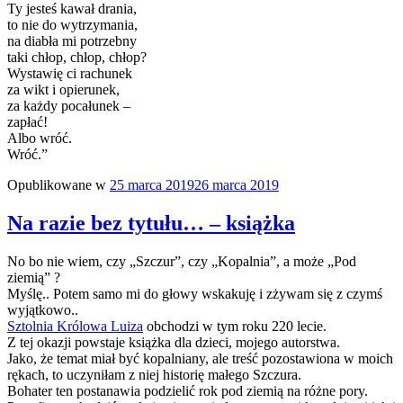
Ty jesteś kawał drania,
to nie do wytrzymania,
na diabła mi potrzebny
taki chłop, chłop, chłop?
Wystawię ci rachunek
za wikt i opierunek,
za każdy pocałunek –
zapłać!
Albo wróć.
Wróć.”
Opublikowane w
25 marca 2019
26 marca 2019
Na razie bez tytułu… – książka
No bo nie wiem, czy „Szczur”, czy „Kopalnia”, a może „Pod
ziemią” ?
Myślę.. Potem samo mi do głowy wskakuję i zżywam się z czymś
wyjątkowo..
Sztolnia Królowa Luiza
obchodzi w tym roku 220 lecie.
Z tej okazji powstaje książka dla dzieci, mojego autorstwa.
Jako, że temat miał być kopalniany, ale treść pozostawiona w moich
rękach, to uczyniłam z niej historię małego Szczura.
Bohater ten postanawia podzielić rok pod ziemią na różne pory.