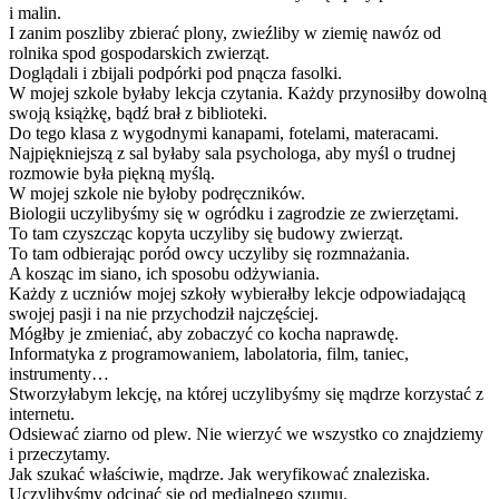
i malin.
I zanim poszliby zbierać plony, zwieźliby w ziemię nawóz od
rolnika spod gospodarskich zwierząt.
Doglądali i zbijali podpórki pod pnącza fasolki.
W mojej szkole byłaby lekcja czytania. Każdy przynosiłby dowolną
swoją książkę, bądź brał z biblioteki.
Do tego klasa z wygodnymi kanapami, fotelami, materacami.
Najpiękniejszą z sal byłaby sala psychologa, aby myśl o trudnej
rozmowie była piękną myślą.
W mojej szkole nie byłoby podręczników.
Biologii uczylibyśmy się w ogródku i zagrodzie ze zwierzętami.
To tam czyszcząc kopyta uczyliby się budowy zwierząt.
To tam odbierając poród owcy uczyliby się rozmnażania.
A kosząc im siano, ich sposobu odżywiania.
Każdy z uczniów mojej szkoły wybierałby lekcje odpowiadającą
swojej pasji i na nie przychodził najczęściej.
Mógłby je zmieniać, aby zobaczyć co kocha naprawdę.
Informatyka z programowaniem, labolatoria, film, taniec,
instrumenty…
Stworzyłabym lekcję, na której uczylibyśmy się mądrze korzystać z
internetu.
Odsiewać ziarno od plew. Nie wierzyć we wszystko co znajdziemy
i przeczytamy.
Jak szukać właściwie, mądrze. Jak weryfikować znaleziska.
Uczylibyśmy odcinać się od medialnego szumu.