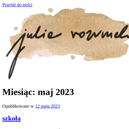
Przejdź do treści
julia rozumek
o życiu i szukaniu w nim szczęścia
Miesiąc:
maj 2023
Opublikowane w
12 maja 2023
szkoła