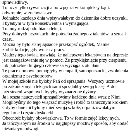
sprawiedliwy.
To uczy tylko rywalizacji albo wpędza w kompleksy bądź
odwrotnie, w zuchwalstwo.
Jednakże każdego dnia wpisywałabym do dziennika dobre uczynki.
I byłabym w tym konsekwentna i wymagająca.
To inny rodzaj odrabiania lekcji.
Przy dobrych uczynkach nie potrzeba żadnego z talentów, a serca i
czasu.
Można by było starej sąsiadce przekopać ogródek, Mamie
zrobić kolacje, gdy wraca z pracy.
Mądrzy tego świata mawiają, że najlepszym lekarstwem na depresje
jest zaangażowanie się w pomoc. Że przyklęknięcie przy cierpieniu
lub potrzebie drugiego człowieka wyciąga z otchłani.
Te prace domowe pomogłyby w empatii, samopoczuciu, zwolnienia
organizmu z psychotropów.
W mojej szkole nie byłoby Pań od sprzątania. Wszyscy uczniowie
po zakończonych lekcjach sami sprzątaliby swoją klasę. A do
przestrzeni wspólnych byłyby wyznaczone dyżury.
Ja i reszta nauczycieli sprzątalibyśmy każdego dnia wraz z Nimi.
Moglibyśmy do tego włączać muzykę i robić to tanecznym krokiem.
Gdyby dane mi byłoby mieć swoją szkołę, organizowałabym
regularne i częste dyskoteki.
Obecność byłaby obowiązkowa. To w formie zajęć lekcyjnych.
Ja tańczyłabym na środku w najgłupszy możliwy sposób, aby dodać
nieśmiałym odwagi.