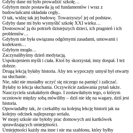
Gdyby dane mi było prowadzić szkołę…
Gdybym może postawiła ją od fundamentów i wraz z
budowlańcami układała cegły..
O tak, widzę tak jej budowę. Towarzyszyć jej od podstaw.
Gdyby dane mi było wymyślić szkołę XXI wieku…
Dostosować ją do potrzeb dzisiejszych dzieci, ich pragnień i ich
problemów…
Gdybym nie była uwiązana odgórnymi zasadami, umowami i
kodeksem…
Gdybym mogła…
Zaczynalibyśmy dzień medytacją.
Uspokojeniem myśli i ciała. Ktoś by skorzystał, inny dospał. I też
dobrze.
Drugą lekcją byłaby historia. Aby ten wypoczęty umysł był otwarty
na słuchanie.
Nie, nikt nie musiałby uczyć się niczego na pamięć i zaliczać.
Byłaby to lekcja słuchania. Oczywiście zadawania pytań także.
Nauczyciela szukałabym długo. I zostawiłabym tego, o którym
uczniowie między sobą mówiliby – dziś nie idę na wagary, dziś jest
historia.
Opowiadałby tak, że czekaliby na kolejną lekcję historii jak na
kolejny odcinek najlepszego serialu.
W mojej szkole nie byłoby prac domowych ani kartkówek
sprawdzających umiejętności.
Umiejętności każdy ma inne i nie ma szablonu, który byłby