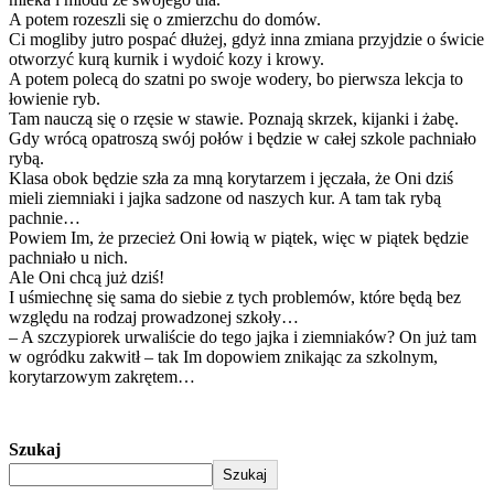
A potem rozeszli się o zmierzchu do domów.
Ci mogliby jutro pospać dłużej, gdyż inna zmiana przyjdzie o świcie
otworzyć kurą kurnik i wydoić kozy i krowy.
A potem polecą do szatni po swoje wodery, bo pierwsza lekcja to
łowienie ryb.
Tam nauczą się o rzęsie w stawie. Poznają skrzek, kijanki i żabę.
Gdy wrócą opatroszą swój połów i będzie w całej szkole pachniało
rybą.
Klasa obok będzie szła za mną korytarzem i jęczała, że Oni dziś
mieli ziemniaki i jajka sadzone od naszych kur. A tam tak rybą
pachnie…
Powiem Im, że przecież Oni łowią w piątek, więc w piątek będzie
pachniało u nich.
Ale Oni chcą już dziś!
I uśmiechnę się sama do siebie z tych problemów, które będą bez
względu na rodzaj prowadzonej szkoły…
– A szczypiorek urwaliście do tego jajka i ziemniaków? On już tam
w ogródku zakwitł – tak Im dopowiem znikając za szkolnym,
korytarzowym zakrętem…
Szukaj
Szukaj