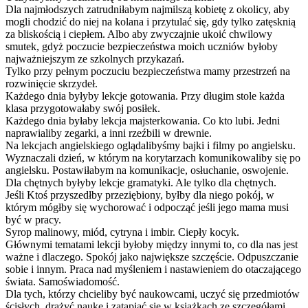
Dla najmłodszych zatrudniłabym najmilszą kobietę z okolicy, aby
mogli chodzić do niej na kolana i przytulać się, gdy tylko zatęsknią
za bliskością i ciepłem. Albo aby zwyczajnie ukoić chwilowy
smutek, gdyż poczucie bezpieczeństwa moich uczniów byłoby
najważniejszym ze szkolnych przykazań.
Tylko przy pełnym poczuciu bezpieczeństwa mamy przestrzeń na
rozwinięcie skrzydeł.
Każdego dnia byłyby lekcje gotowania. Przy długim stole każda
klasa przygotowałaby swój posiłek.
Każdego dnia byłaby lekcja majsterkowania. Co kto lubi. Jedni
naprawialiby zegarki, a inni rzeźbili w drewnie.
Na lekcjach angielskiego oglądalibyśmy bajki i filmy po angielsku.
Wyznaczali dzień, w którym na korytarzach komunikowaliby się po
angielsku. Postawiłabym na komunikacje, osłuchanie, oswojenie.
Dla chętnych byłyby lekcje gramatyki. Ale tylko dla chętnych.
Jeśli Ktoś przyszedłby przeziębiony, byłby dla niego pokój, w
którym mógłby się wychorować i odpocząć jeśli jego mama musi
być w pracy.
Syrop malinowy, miód, cytryna i imbir. Ciepły kocyk.
Głównymi tematami lekcji byłoby między innymi to, co dla nas jest
ważne i dlaczego. Spokój jako największe szczęście. Odpuszczanie
sobie i innym. Praca nad myśleniem i nastawieniem do otaczającego
świata. Samoświadomość.
Dla tych, którzy chcieliby być naukowcami, uczyć się przedmiotów
ścisłych, drążyć naukę i zatapiać się w książkach ze szczegółami