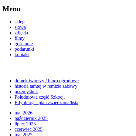
Menu
sklep
słowa
zdjęcia
filmy
gościnnie
podarunki
kontakt
domek twórczy / biuro ogrodowe
historia tamtej w remizie zabawy
przemyślnik
Południowa część Szkocji
Edynburg – plan zwiedzania/lista
maj 2026
październik 2025
lipiec 2025
czerwiec 2025
maj 2025