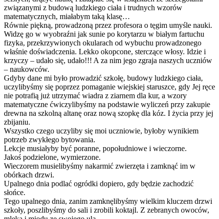
związanymi z budową ludzkiego ciała i trudnych wzorów
matematycznych, miałabym taką klasę…
Równie piękną, prowadzoną przez profesora o tęgim umyśle nauki.
Widzę go w wyobraźni jak sunie po korytarzu w białym fartuchu
fizyka, przekrzywionych okularach od wybuchu prowadzonego
właśnie doświadczenia. Lekko okopcone, sterczące włosy. Idzie i
krzyczy – udało się, udało!!! A za nim jego zgraja naszych uczniów
– naukowców.
Gdyby dane mi było prowadzić szkołę, budowy ludzkiego ciała,
uczylibyśmy się poprzez pomaganie wiejskiej staruszce, gdy Jej ręce
nie potrafią już utrzymać wiadra z ziarnem dla kur, a wzory
matematyczne ćwiczylibyśmy na podstawie wyliczeń przy zakupie
drewna na szkolną altanę oraz nową szopkę dla kóz. I życia przy jej
zbijaniu.
Wszystko czego uczyliby się moi uczniowie, byłoby wynikiem
potrzeb zwykłego bytowania.
Lekcje musiałyby być poranne, popołudniowe i wieczorne.
Jakoś podzielone, wymierzone.
Wieczorem musielibyśmy nakarmić zwierzęta i zamknąć im w
obórkach drzwi.
Upalnego dnia podlać ogródki dopiero, gdy będzie zachodzić
słońce.
Tego upalnego dnia, zanim zamknęlibyśmy wielkim kluczem drzwi
szkoły, poszlibyśmy do sali i zrobili koktajl. Z zebranych owoców,
mleka i miodu ze swojego ula.