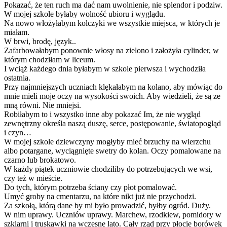
Pokazać, że ten ruch ma dać nam uwolnienie, nie splendor i podziw.
W mojej szkole byłaby wolność ubioru i wyglądu.
Na nowo włożyłabym kolczyki we wszystkie miejsca, w których je
miałam.
W brwi, brodę, język..
Zafarbowałabym ponownie włosy na zielono i założyła cylinder, w
którym chodziłam w liceum.
I wciąż każdego dnia byłabym w szkole pierwsza i wychodziła
ostatnia.
Przy najmniejszych uczniach klękałabym na kolano, aby mówiąc do
mnie mieli moje oczy na wysokości swoich. Aby wiedzieli, że są ze
mną równi. Nie mniejsi.
Robiłabym to i wszystko inne aby pokazać Im, że nie wygląd
zewnętrzny określa naszą duszę, serce, postępowanie, światopogląd
i czyn…
W mojej szkole dziewczyny mogłyby mieć brzuchy na wierzchu
albo potargane, wyciągnięte swetry do kolan. Oczy pomalowane na
czarno lub brokatowo.
W każdy piątek uczniowie chodziliby do potrzebujących we wsi,
czy też w mieście.
Do tych, którym potrzeba ściany czy płot pomalować.
Umyć groby na cmentarzu, na które nikt już nie przychodzi.
Za szkołą, którą dane by mi było prowadzić, byłby ogród. Duży.
W nim uprawy. Uczniów uprawy. Marchew, rzodkiew, pomidory w
szklarni i truskawki na wczesne lato. Cały rząd przy płocie borówek