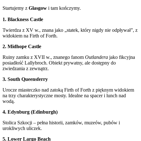
Startujemy z
Glasgow
i tam kończymy.
1. Blackness Castle
Twierdza z XV w., znana jako „statek, który nigdy nie odpływał”, z
widokiem na Firth of Forth.
2. Midhope Castle
Ruiny zamku z XVII w., znanego fanom
Outlandera
jako fikcyjna
posiadłość Lallybroch. Obiekt prywatny, ale dostępny do
zwiedzania z zewnątrz.
3. South Queensferry
Urocze miasteczko nad zatoką Firth of Forth z pięknym widokiem
na trzy charakterystyczne mosty. Idealne na spacer i lunch nad
wodą.
4. Edynburg (Edinburgh)
Stolica Szkocji – pełna historii, zamków, muzeów, pubów i
urokliwych uliczek.
5. Lower Largo Beach