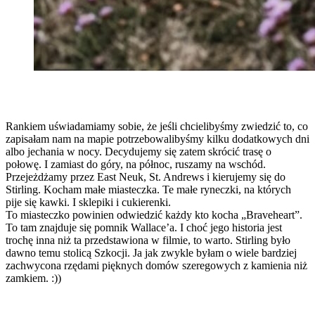
Rankiem uświadamiamy sobie, że jeśli chcielibyśmy zwiedzić to, co
zapisałam nam na mapie potrzebowalibyśmy kilku dodatkowych dni
albo jechania w nocy. Decydujemy się zatem skrócić trasę o
połowę. I zamiast do góry, na północ, ruszamy na wschód.
Przejeżdżamy przez East Neuk, St. Andrews i kierujemy się do
Stirling. Kocham małe miasteczka. Te małe ryneczki, na których
pije się kawki. I sklepiki i cukierenki.
To miasteczko powinien odwiedzić każdy kto kocha „Braveheart”.
To tam znajduje się pomnik Wallace’a. I choć jego historia jest
trochę inna niż ta przedstawiona w filmie, to warto. Stirling było
dawno temu stolicą Szkocji. Ja jak zwykle byłam o wiele bardziej
zachwycona rzędami pięknych domów szeregowych z kamienia niż
zamkiem. :))