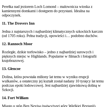
Perełka nad jeziorem Loch Lomond – malownicza wioska z
kamiennymi domkami i dostępem do przystani. Idealna na
odpoczynek.
11. The Drovers Inn
Jedna z najstarszych i najbardziej klimatycznych szkockich karczm
(od 1705 roku). Pełna tradycji, opowieści i… podobno duchów.
12. Rannoch Moor
Rozległe, dzikie torfowisko – jedno z najbardziej surowych i
pięknych miejsc w Highlands. Popularne w filmach i fotografii
krajobrazowej.
13. Glencoe
Dolina, która powstała miliony lat temu w wyniku erupcji
wulkanów, a ostateczny jej kształt został nadany 10 tysięcy lat temu
podczas epoki lodowcowej. Jest najbardziej zjawiskową doliną w
Szkocji.
14. Fort William
Miasto u stóp Ben Nevisa (najwyższej góry Wielkiej Brytanii).