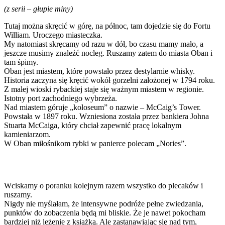
(z serii – głupie miny)
Tutaj można skręcić w górę, na północ, tam dojedzie się do Fortu
William. Uroczego miasteczka.
My natomiast skręcamy od razu w dół, bo czasu mamy mało, a
jeszcze musimy znaleźć nocleg. Ruszamy zatem do miasta Oban i
tam śpimy.
Oban jest miastem, które powstało przez destylarnie whisky.
Historia zaczyna się kręcić wokół gorzelni założonej w 1794 roku.
Z małej wioski rybackiej staje się ważnym miastem w regionie.
Istotny port zachodniego wybrzeża.
Nad miastem góruje „koloseum” o nazwie – McCaig’s Tower.
Powstała w 1897 roku. Wzniesiona została przez bankiera Johna
Stuarta McCaiga, który chciał zapewnić pracę lokalnym
kamieniarzom.
W Oban miłośnikom rybki w panierce polecam „Nories”.
Wciskamy o poranku kolejnym razem wszystko do plecaków i
ruszamy.
Nigdy nie myślałam, że intensywne podróże pełne zwiedzania,
punktów do zobaczenia będą mi bliskie. Że je nawet pokocham
bardziej niż leżenie z książką. Ale zastanawiając się nad tym,