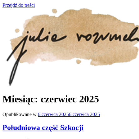
Przejdź do treści
julia rozumek
o życiu i szukaniu w nim szczęścia
Miesiąc:
czerwiec 2025
Opublikowane w
6 czerwca 2025
6 czerwca 2025
Południowa część Szkocji