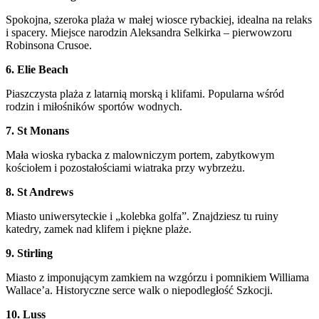
Spokojna, szeroka plaża w małej wiosce rybackiej, idealna na relaks
i spacery. Miejsce narodzin Aleksandra Selkirka – pierwowzoru
Robinsona Crusoe.
6. Elie Beach
Piaszczysta plaża z latarnią morską i klifami. Popularna wśród
rodzin i miłośników sportów wodnych.
7. St Monans
Mała wioska rybacka z malowniczym portem, zabytkowym
kościołem i pozostałościami wiatraka przy wybrzeżu.
8. St Andrews
Miasto uniwersyteckie i „kolebka golfa”. Znajdziesz tu ruiny
katedry, zamek nad klifem i piękne plaże.
9. Stirling
Miasto z imponującym zamkiem na wzgórzu i pomnikiem Williama
Wallace’a. Historyczne serce walk o niepodległość Szkocji.
10. Luss