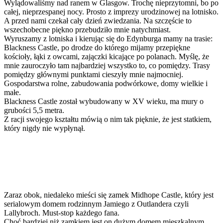
Wylądowaliśmy nad ranem w Glasgow. Trochę nieprzytomni, bo po
całej, nieprzespanej nocy. Prosto z imprezy urodzinowej na lotnisko.
A przed nami czekał cały dzień zwiedzania. Na szczęście to
wszechobecne piękno przebudziło mnie natychmiast.
Wyruszamy z lotniska i kierując się do Edynburga mamy na trasie:
Blackness Castle, po drodze do którego mijamy przepiękne
kościoły, łąki z owcami, zajączki kicające po polanach. Myślę, że
mnie zauroczyło tam najbardziej wszystko to, co pomiędzy. Trasy
pomiędzy głównymi punktami cieszyły mnie najmocniej.
Gospodarstwa rolne, zabudowania podwórkowe, domy wielkie i
małe.
Blackness Castle został wybudowany w XV wieku, ma mury o
grubości 5,5 metra.
Z racji swojego kształtu mówią o nim tak pięknie, że jest statkiem,
który nigdy nie wypłynął.
Zaraz obok, niedaleko mieści się zamek Midhope Castle, który jest
serialowym domem rodzinnym Jamiego z Outlandera czyli
Lallybroch. Must-stop każdego fana.
Choć bardziej niż zamkiem jest on dużym domem mieszkalnym,