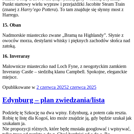
Punkt startowy wielu wypraw i przejażdżki Jacobite Steam Train
(znanej z
Harry’ego Pottera
). To tam znajduje się słynny most z
Harrego.
15. Oban
Nadmorskie miasteczko zwane „Bramą na Highlandy”. Słynie z
owoców morza, destylarni whisky i pięknych zachodów słońca nad
zatoką.
16. Inveraray
Malownicze miasteczko nad Loch Fyne, z neogotyckim zamkiem
Inveraray Castle – siedzibą klanu Campbell. Spokojne, eleganckie
miejsce.
Opublikowane w
2 czerwca 2025
2 czerwca 2025
Edynburg – plan zwiedzania/lista
Podzielę tę Szkocję na dwa wpisy. Edynburg, a potem cała reszta.
Robię tę listę dla Kogoś, kto może znajdzie ją, gdy będzie szukał jak
szukałam ja.
Nie propozycji różnych, które będę musiała googlować i wpisywać,