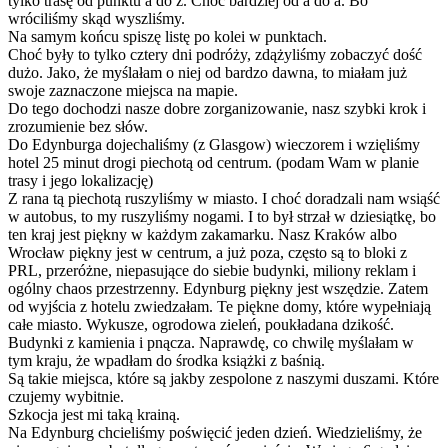
tylko trasę od punktu a do z. Choć bardziej od a do a. Bo
wróciliśmy skąd wyszliśmy.
Na samym końcu spiszę listę po kolei w punktach.
Choć były to tylko cztery dni podróży, zdążyliśmy zobaczyć dość
dużo. Jako, że myślałam o niej od bardzo dawna, to miałam już
swoje zaznaczone miejsca na mapie.
Do tego dochodzi nasze dobre zorganizowanie, nasz szybki krok i
zrozumienie bez słów.
Do Edynburga dojechaliśmy (z Glasgow) wieczorem i wzięliśmy
hotel 25 minut drogi piechotą od centrum. (podam Wam w planie
trasy i jego lokalizację)
Z rana tą piechotą ruszyliśmy w miasto. I choć doradzali nam wsiąść
w autobus, to my ruszyliśmy nogami. I to był strzał w dziesiątkę, bo
ten kraj jest piękny w każdym zakamarku. Nasz Kraków albo
Wrocław piękny jest w centrum, a już poza, często są to bloki z
PRL, przeróżne, niepasujące do siebie budynki, miliony reklam i
ogólny chaos przestrzenny. Edynburg piękny jest wszędzie. Zatem
od wyjścia z hotelu zwiedzałam. Te piękne domy, które wypełniają
całe miasto. Wykusze, ogrodowa zieleń, poukładana dzikość.
Budynki z kamienia i pnącza. Naprawdę, co chwilę myślałam w
tym kraju, że wpadłam do środka książki z baśnią.
Są takie miejsca, które są jakby zespolone z naszymi duszami. Które
czujemy wybitnie.
Szkocja jest mi taką krainą.
Na Edynburg chcieliśmy poświęcić jeden dzień. Wiedzieliśmy, że