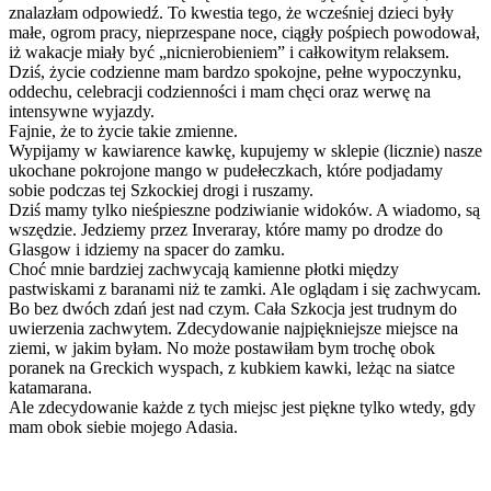
znalazłam odpowiedź. To kwestia tego, że wcześniej dzieci były
małe, ogrom pracy, nieprzespane noce, ciągły pośpiech powodował,
iż wakacje miały być „nicnierobieniem” i całkowitym relaksem.
Dziś, życie codzienne mam bardzo spokojne, pełne wypoczynku,
oddechu, celebracji codzienności i mam chęci oraz werwę na
intensywne wyjazdy.
Fajnie, że to życie takie zmienne.
Wypijamy w kawiarence kawkę, kupujemy w sklepie (licznie) nasze
ukochane pokrojone mango w pudełeczkach, które podjadamy
sobie podczas tej Szkockiej drogi i ruszamy.
Dziś mamy tylko nieśpieszne podziwianie widoków. A wiadomo, są
wszędzie. Jedziemy przez Inveraray, które mamy po drodze do
Glasgow i idziemy na spacer do zamku.
Choć mnie bardziej zachwycają kamienne płotki między
pastwiskami z baranami niż te zamki. Ale oglądam i się zachwycam.
Bo bez dwóch zdań jest nad czym. Cała Szkocja jest trudnym do
uwierzenia zachwytem. Zdecydowanie najpiękniejsze miejsce na
ziemi, w jakim byłam. No może postawiłam bym trochę obok
poranek na Greckich wyspach, z kubkiem kawki, leżąc na siatce
katamarana.
Ale zdecydowanie każde z tych miejsc jest piękne tylko wtedy, gdy
mam obok siebie mojego Adasia.