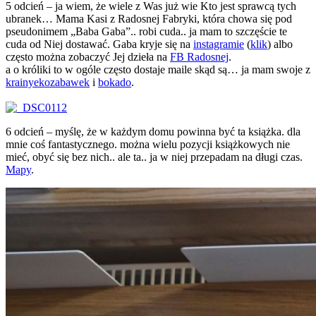
5 odcień – ja wiem, że wiele z Was już wie Kto jest sprawcą tych
ubranek… Mama Kasi z Radosnej Fabryki, która chowa się pod
pseudonimem „Baba Gaba”.. robi cuda.. ja mam to szczęście te
cuda od Niej dostawać. Gaba kryje się na
instagramie
(
klik
) albo
często można zobaczyć Jej dzieła na
FB Radosnej
.
a o króliki to w ogóle często dostaje maile skąd są… ja mam swoje z
krainyekozabawek
i
bokado
.
6 odcień – myślę, że w każdym domu powinna być ta książka. dla
mnie coś fantastycznego. można wielu pozycji książkowych nie
mieć, obyć się bez nich.. ale ta.. ja w niej przepadam na długi czas.
Mapy
.