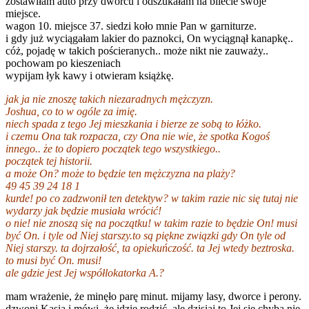
zostawiłam auto przy dworcu i odszukałam na bilecie swoje
miejsce.
wagon 10. miejsce 37. siedzi koło mnie Pan w garniturze.
i gdy już wyciągałam lakier do paznokci, On wyciągnął kanapkę..
cóż, pojadę w takich pościeranych.. może nikt nie zauważy..
pochowam po kieszeniach
wypijam łyk kawy i otwieram książkę.
jak ja nie znoszę takich niezaradnych mężczyzn.
Joshua, co to w ogóle za imię.
niech spada z tego Jej mieszkania i bierze ze sobą to łóżko.
i czemu Ona tak rozpacza, czy Ona nie wie, że spotka Kogoś
innego.. że to dopiero początek tego wszystkiego..
początek tej historii.
a może On? może to będzie ten mężczyzna na plaży?
49 45 39 24 18 1
kurde! po co zadzwonił ten detektyw? w takim razie nic się tutaj nie
wydarzy jak będzie musiała wrócić!
o nie! nie znoszą się na początku! w takim razie to będzie On! musi
być On. i tyle od Niej starszy.to są piękne związki gdy On tyle od
Niej starszy. ta dojrzałość, ta opiekuńczość. ta Jej wtedy beztroska.
to musi być On. musi!
ale gdzie jest Jej współlokatorka A.?
mam wrażenie, że minęło parę minut. mijamy lasy, dworce i perony.
dzwoni Kasia i mówi, że idzie rodzić, ale dzisiaj to Jej się chyba nie