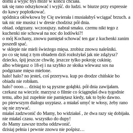
domu a wyjść byś może w końcu chciała.
tak się rano odszykować i wyjść. do ludzi. w biurze przy expressie
do kawy poplotkować.
spódnica ołówkowa by Cię uwierała i musiałabyś wciągać brzuch. a
tak nic nie musisz i w dresie chodzisz pół dnia.
obiad. odgrzany. wczorajszy. nabrał smaku. czemu nikt tego z
kuchenki nie schował na noc do lodówki?!
o mój Kochany, znowu pamiętał schować ten gar z kuchenki zanim
poszedł spać.
w sklepie nie mieli świeżego mięsa. zrobisz znowu naleśniki.
po co się tutaj z tym obiadem dziś rozłożyłaś jak nie zdążysz?
dziecko, śpij jeszcze chwilę. jeszcze tylko pokroję cukinię.
albo wbiegasz o 18-ej i na szybko ze słoika wlewasz sos na
podgrzane mięso mielone.
halo! halo? no jesteś, coś przerywa. kup po drodze chińskie bo
obiadu nie robiłam.
halo? oooo… dzisiaj to są pyszne gołąbki. pół dnia zawijałam.
czekasz na wieczór. marzysz o filmie co ściągnęłaś dwa tygodnie
temu, albo już zupełnie nie pamiętasz kiedy, tak to było dawno.
po pierwszym dialogu usypiasz. a miałaś umyć te włosy, żeby rano
się nie zrywać.
miałaś zadzwonić do Mamy, bo widziałaś , że dwa razy się dobijała.
nie miałaś czasu. wszystko do dupy!
do Mamy zawsze trzeba oddzwonić.
dzisiaj pełnia i pewnie znowu nie pośpisz…