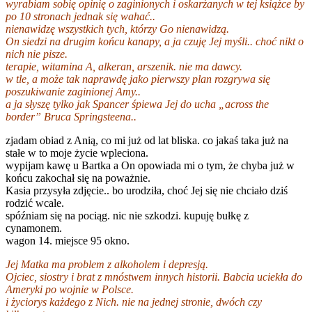
wyrabiam sobię opinię o zaginionych i oskarżanych w tej książce by
po 10 stronach jednak się wahać..
nienawidzę wszystkich tych, którzy Go nienawidzą.
On siedzi na drugim końcu kanapy, a ja czuję Jej myśli.. choć nikt o
nich nie pisze.
terapie, witamina A, alkeran, arszenik. nie ma dawcy.
w tle, a może tak naprawdę jako pierwszy plan rozgrywa się
poszukiwanie zaginionej Amy..
a ja słyszę tylko jak Spancer śpiewa Jej do ucha „across the
border” Bruca Springsteena..
zjadam obiad z Anią, co mi już od lat bliska. co jakaś taka już na
stałe w to moje życie wpleciona.
wypijam kawę u Bartka a On opowiada mi o tym, że chyba już w
końcu zakochał się na poważnie.
Kasia przysyła zdjęcie.. bo urodziła, choć Jej się nie chciało dziś
rodzić wcale.
spóźniam się na pociąg. nic nie szkodzi. kupuję bułkę z
cynamonem.
wagon 14. miejsce 95 okno.
Jej Matka ma problem z alkoholem i depresją.
Ojciec, siostry i brat z mnóstwem innych historii. Babcia uciekła do
Ameryki po wojnie w Polsce.
i życiorys każdego z Nich. nie na jednej stronie, dwóch czy