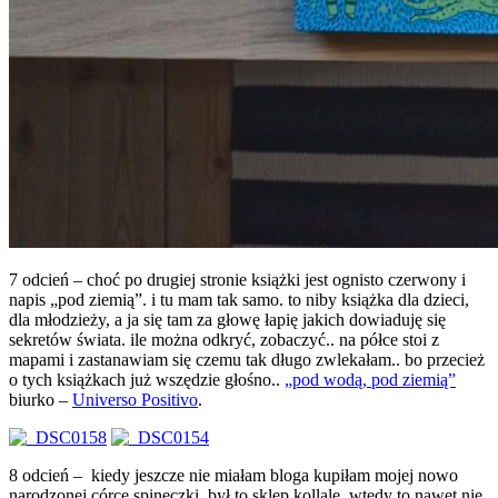
7 odcień – choć po drugiej stronie książki jest ognisto czerwony i
napis „pod ziemią”. i tu mam tak samo. to niby książka dla dzieci,
dla młodzieży, a ja się tam za głowę łapię jakich dowiaduję się
sekretów świata. ile można odkryć, zobaczyć.. na półce stoi z
mapami i zastanawiam się czemu tak długo zwlekałam.. bo przecież
o tych książkach już wszędzie głośno..
„pod wodą, pod ziemią”
biurko –
Universo Positivo
.
8 odcień – kiedy jeszcze nie miałam bloga kupiłam mojej nowo
narodzonej córce spineczki. był to sklep kollale. wtedy to nawet nie