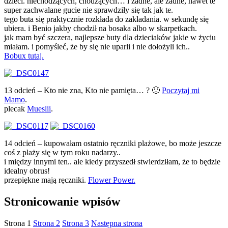
dzieci. niechodzących, chodzących… i żadne, ale żadne, nawet te
super zachwalane gucie nie sprawdziły się tak jak te.
tego buta się praktycznie rozkłada do zakładania. w sekundę się
ubiera. i Benio jakby chodził na bosaka albo w skarpetkach.
jak mam być szczera, najlepsze buty dla dzieciaków jakie w życiu
miałam. i pomyśleć, że by się nie uparli i nie dołożyli ich..
Bobux tutaj.
13 odcień – Kto nie zna, Kto nie pamięta… ? 🙂
Poczytaj mi
Mamo
.
plecak
Mueslii
.
14 odcień – kupowałam ostatnio ręczniki plażowe, bo może jeszcze
coś z plaży się w tym roku nadarzy..
i między innymi ten.. ale kiedy przyszedł stwierdziłam, że to będzie
idealny obrus!
przepiękne mają ręczniki.
Flower Power.
Stronicowanie wpisów
Strona
1
Strona
2
Strona
3
Następna strona