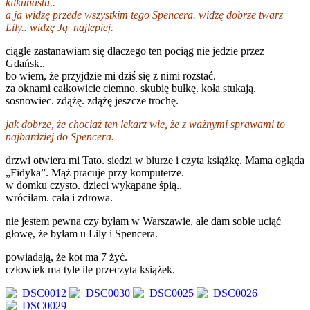
kilkunastu..
a ja widzę przede wszystkim tego Spencera. widzę dobrze twarz
Lily.. widzę Ją
najlepiej
.
ciągle zastanawiam się dlaczego ten pociąg nie jedzie przez
Gdańsk..
bo wiem, że przyjdzie mi dziś się z nimi rozstać.
za oknami całkowicie ciemno. skubię bułkę. koła stukają.
sosnowiec. zdążę. zdążę jeszcze trochę.
jak dobrze, że chociaż ten lekarz wie, że z ważnymi sprawami to
najbardziej do Spencera.
drzwi otwiera mi Tato. siedzi w biurze i czyta książkę. Mama ogląda
„Fidyka”. Mąż pracuje przy komputerze.
w domku czysto. dzieci wykąpane śpią..
wróciłam. cała i zdrowa.
nie jestem pewna czy byłam w Warszawie, ale dam sobie uciąć
głowę, że byłam u Lily i Spencera.
powiadają, że kot ma 7 żyć.
człowiek ma tyle ile przeczyta książek.