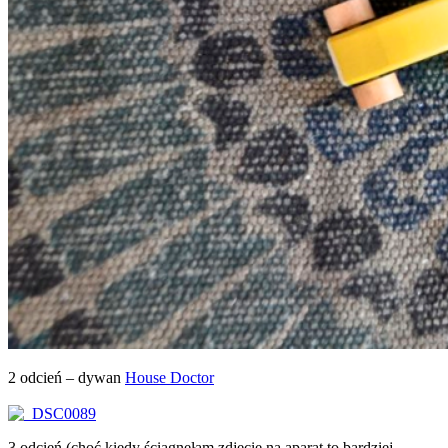
2 odcień – dywan
House Doctor
3 odcień (choć kiedy ściągnęłam zdjęcie na aparat to bardziej