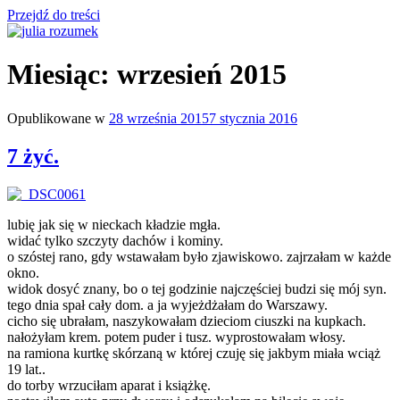
Przejdź do treści
julia rozumek
o życiu i szukaniu w nim szczęścia
Miesiąc:
wrzesień 2015
Opublikowane w
28 września 2015
7 stycznia 2016
7 żyć.
lubię jak się w nieckach kładzie mgła.
widać tylko szczyty dachów i kominy.
o szóstej rano, gdy wstawałam było zjawiskowo. zajrzałam w każde
okno.
widok dosyć znany, bo o tej godzinie najczęściej budzi się mój syn.
tego dnia spał cały dom. a ja wyjeżdżałam do Warszawy.
cicho się ubrałam, naszykowałam dzieciom ciuszki na kupkach.
nałożyłam krem. potem puder i tusz. wyprostowałam włosy.
na ramiona kurtkę skórzaną w której czuję się jakbym miała wciąż
19 lat..
do torby wrzuciłam aparat i książkę.