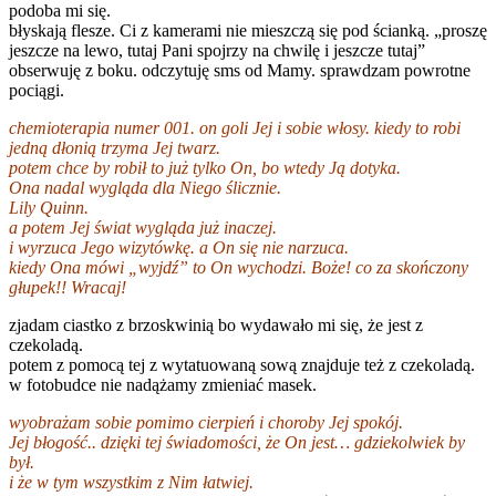
podoba mi się.
błyskają flesze. Ci z kamerami nie mieszczą się pod ścianką. „proszę
jeszcze na lewo, tutaj Pani spojrzy na chwilę i jeszcze tutaj”
obserwuję z boku. odczytuję sms od Mamy. sprawdzam powrotne
pociągi.
chemioterapia numer 001. on goli Jej i sobie włosy. kiedy to robi
jedną dłonią trzyma Jej twarz.
potem chce by robił to już tylko On, bo wtedy Ją dotyka.
Ona nadal wygląda dla Niego ślicznie.
Lily Quinn.
a potem Jej świat wygląda już inaczej.
i wyrzuca Jego wizytówkę. a On się nie narzuca.
kiedy Ona mówi „wyjdź” to On wychodzi. Boże! co za skończony
głupek!! Wracaj!
zjadam ciastko z brzoskwinią bo wydawało mi się, że jest z
czekoladą.
potem z pomocą tej z wytatuowaną sową znajduje też z czekoladą.
w fotobudce nie nadążamy zmieniać masek.
wyobrażam sobie pomimo cierpień i choroby Jej spokój.
Jej błogość.. dzięki tej świadomości, że On jest… gdziekolwiek by
był.
i że w tym wszystkim z Nim łatwiej.