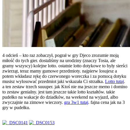
4 odcień – kto raz zobaczył, pograł w gry Djeco zrozumie moją
miłość do tych gier. dostaliśmy na urodziny (znaczy Tosia, ale
gramy wszyscy) kolejne lotto. ostatnie lotto dotykowe to były sierści
zwierząt, teraz mamy gumowe przedmioty. najpierw losujesz a
potem wkładasz rękę do czerwonego woreczka i za pomocą dotyku
musisz wylosować przedmiot jaki wskazała Ci strzałka.
Lotto tutaj
.
a ten zestaw
trzech suuuper. jak Ktoś nie ma jeszcze memo i domino
to zestaw genialny. jest tam jeszcze takie lotto kształtów. takie
pudełko na wakacje do dziadków, na weekend na wyjazd, albo
zwyczajnie na zimowe wieczory.
gra 3w1 tutaj
. fajna cena jak na 3
gry w pudełku.