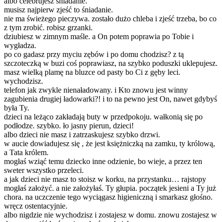
albo celebrujesz śniadanie.
musisz najpierw zjeść to śniadanie.
nie ma świeżego pieczywa. zostało dużo chleba i zjeść trzeba, bo co
z tym zrobić. robisz grzanki.
dziubiesz w zimnym maśle. a On potem poprawia po Tobie i
wygładza.
po co gadasz przy myciu zębów i po domu chodzisz? z tą
szczoteczką w buzi coś poprawiasz, na szybko poduszki uklepujesz.
masz wielką plamę na bluzce od pasty bo Ci z gęby leci.
wychodzisz.
telefon jak zwykle nienaładowany. i Kto znowu jest winny
zagubienia drugiej ładowarki?! i to na pewno jest On, nawet gdybyś
była Ty.
dzieci na leżąco zakładają buty w przedpokoju. wałkonią się po
podłodze. szybko. ło jasny pierun, dzieci!
albo dzieci nie masz i zatrzaskujesz szybko drzwi.
w aucie dowiadujesz się , że jest księżniczką na zamku, ty królową,
a Tata królem.
mogłaś wziąć temu dziecko inne odzienie, bo wieje, a przez ten
sweter wszystko przeleci.
a jak dzieci nie masz to stoisz w korku, na przystanku… rajstopy
mogłaś założyć. a nie założyłaś. Ty głupia. początek jesieni a Ty już
chora. na uczczenie tego wyciągasz higieniczną i smarkasz głośno.
wręcz ostentacyjnie.
albo nigdzie nie wychodzisz i zostajesz w domu. znowu zostajesz w