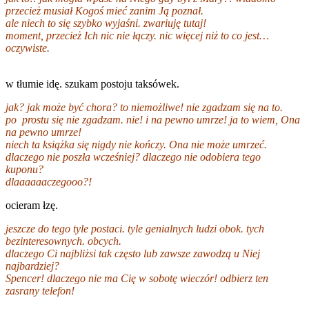
przecież musiał Kogoś mieć zanim Ją poznał.
ale niech to się szybko wyjaśni. zwariuję tutaj!
moment, przecież Ich nic nie łączy. nic więcej niż to co jest…
oczywiste.
w tłumie idę. szukam postoju taksówek.
jak? jak może być chora? to niemożliwe! nie zgadzam się na to.
po prostu się nie zgadzam. nie! i na pewno umrze! ja to wiem, Ona
na pewno umrze!
niech ta książka się nigdy nie kończy. Ona nie może umrzeć.
dlaczego nie poszła wcześniej? dlaczego nie odobiera tego
kuponu?
dlaaaaaaczegooo?!
ocieram łzę.
jeszcze do tego tyle postaci. tyle genialnych ludzi obok. tych
bezinteresownych. obcych.
dlaczego Ci najbliżsi tak często lub zawsze zawodzą u Niej
najbardziej?
Spencer! dlaczego nie ma Cię w sobotę wieczór! odbierz ten
zasrany telefon!