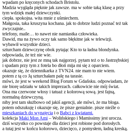
wpadam po kręconych schodach Bristolu.
Madzia wygląda pięknie jak zawsze. ma w sobie taką klasę a przy
tym wdzięk małej dziewczynki.
ciepła. spokojna. wita mnie z uśmiechem.
Małgosia, taka kruszyna kochana. jak to dobrze ludzi poznać też tak
zwyczajnie..
telefony, maile… to nawet nie namiastka człowieka.
Dawid, ma na żywo oczy tak samo błękitne jak w telewizji.
wybawił wszystkie dzieci.
szturcham dziewczynę obok pytając Kto to ta ładna blondynka.
odpowiada, że też nie wie.
jak dobrze, nie jest ze mną tak najgorzej. pytam też o to Jastrzębskiej
i spadam przy tym z fotela bo dłoń mija mi się z oparciem.
okazuje się, że dziennikarka z TVN24. nie mam to nie wiem.
potem z tą co Ją szturchałam palę na tarasie.
mówi, że jest w weekend Blog Forum w Gdańsku. odpowiadam, że
nie biorę udziału w takich imprezach. całkowicie nie mój świat.
Ona ma czerwone włosy i tatuaż z kolorową sową. jest fajną,
normalną dziewczyną.
niby jest tam służbowo od jakiś agencji, ale mówi, że ma bloga.
potem odszukuję i okazuje się, że pisze genialnie. pisze nieźle o
mieszkaniach do wynajęcia
i o
Babci z kwiatami.
kolekcja
Maki Mon Ami
– Wolińskiego i Mamissimy jest urocza.
dziś wszystko co powstaje dla dzieci jest robione pod dorosłych.
a tutaj jest w końcu kolorowo, dziecięco, z pomysłem, ładną kreską.