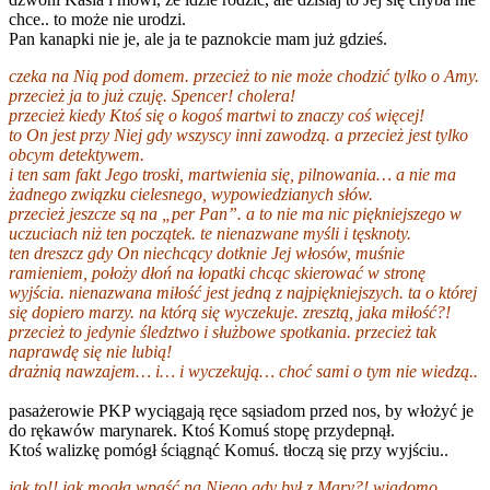
chce.. to może nie urodzi.
Pan kanapki nie je, ale ja te paznokcie mam już gdzieś.
czeka na Nią pod domem. przecież to nie może chodzić tylko o Amy.
przecież ja to już czuję. Spencer! cholera!
przecież kiedy Ktoś się o kogoś martwi to znaczy coś więcej!
to On jest przy Niej gdy wszyscy inni zawodzą. a przecież jest tylko
obcym detektywem.
i ten sam fakt Jego troski, martwienia się, pilnowania… a nie ma
żadnego związku cielesnego, wypowiedzianych słów.
przecież jeszcze są na „per Pan”. a to nie ma nic piękniejszego w
uczuciach niż ten początek. te nienazwane myśli i tęsknoty.
ten dreszcz gdy On niechcący dotknie Jej włosów, muśnie
ramieniem, położy dłoń na łopatki chcąc skierować w stronę
wyjścia. nienazwana miłość jest jedną z najpiękniejszych. ta o której
się dopiero marzy. na którą się wyczekuje. zresztą, jaka miłość?!
przecież to jedynie śledztwo i służbowe spotkania. przecież tak
naprawdę się nie lubią!
drażnią nawzajem… i… i wyczekują… choć sami o tym nie wiedzą..
pasażerowie PKP wyciągają ręce sąsiadom przed nos, by włożyć je
do rękawów marynarek. Ktoś Komuś stopę przydepnął.
Ktoś walizkę pomógł ściągnąć Komuś. tłoczą się przy wyjściu..
jak to!! jak mogła wpaść na Niego gdy był z Mary?! wiadomo