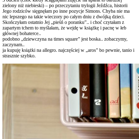
zielony niż niebieski) – po przeczytaniu trylogii Jeźdźca, historii
Jego rodziców sięgnęłam po inne pozycje Simons. Chyba nie ma
nic lepszego na takie wieczory po całym dniu z dwójką dzieci.
Skończyłam ostatnio Jej „pieśń o poranku”.. i choć czytałam z
zapartym tchem to myślałam, że wejdę w książkę i pacnę w łeb
głównej bohaterce..
podobno „dziewczyna na times square” jest boska.. zobaczymy,
zaczynam..
ja kupuję książki na allegro. najczęściej w „aros” bo pewnie, tanio i
strasznie szybko.