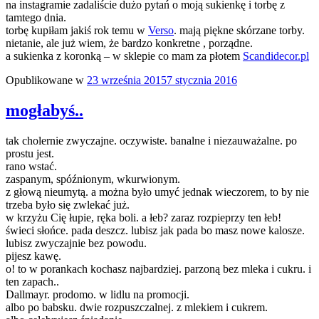
na instagramie zadaliście dużo pytań o moją sukienkę i torbę z
tamtego dnia.
torbę kupiłam jakiś rok temu w
Verso
. mają piękne skórzane torby.
nietanie, ale już wiem, że bardzo konkretne , porządne.
a sukienka z koronką – w sklepie co mam za płotem
Scandidecor.pl
Opublikowane w
23 września 2015
7 stycznia 2016
mogłabyś..
tak cholernie zwyczajne. oczywiste. banalne i niezauważalne. po
prostu jest.
rano wstać.
zaspanym, spóźnionym, wkurwionym.
z głową nieumytą. a można było umyć jednak wieczorem, to by nie
trzeba było się zwlekać już.
w krzyżu Cię łupie, ręka boli. a łeb? zaraz rozpieprzy ten łeb!
świeci słońce. pada deszcz. lubisz jak pada bo masz nowe kalosze.
lubisz zwyczajnie bez powodu.
pijesz kawę.
o! to w porankach kochasz najbardziej. parzoną bez mleka i cukru. i
ten zapach..
Dallmayr. prodomo. w lidlu na promocji.
albo po babsku. dwie rozpuszczalnej. z mlekiem i cukrem.