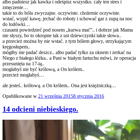
albo padniesz jak kawka i odeśpisz wszystko. cały ten stres i
zmęczenie…
takie to do bólu zwyczajne. oczywiste. cholernie oczywiste.
wstać, wypić kawę, jechać do roboty i schować gar z zupą na noc
do lodówki…
czasami powiedzieć pod nosem „kurwa mać”.. i dobrze jak Mama
nie słyszy, bo to okropne tak z ust dziewczynki takie słowa..
a przecież można by nie wstać. z tym bólem głowy, strzykającym
kręgosłupem..
mógłby nie padać deszcz.. albo padać tylko za oknem i zerkać na
Niego z białego łóżka.. a Pani w białym fartuchu mówi, że operacja
przesunięta na 17-tą..
mogłabyś nie być królową, a On królem..
przecież mogłabyś…
ale jesteś.. królową. a On królem.. Ona jest księżniczką…
Opublikowane w
21 września 2015
8 stycznia 2016
14 odcieni niebieskiego.