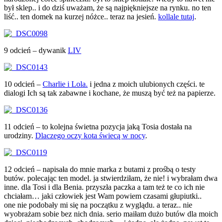
był sklep.. i do dziś uważam, że są najpiękniejsze na rynku. no ten
liść.. ten domek na kurzej nóżce.. teraz na jesień.
kollale tutaj
.
9 odcień – dywanik
LIV
10 odcień –
Charlie i Lola.
i jedna z moich ulubionych części. te
dialogi Ich są tak zabawne i kochane, że muszą być też na papierze.
11 odcień – to kolejna świetna pozycja jaką Tosia dostała na
urodziny.
Dlaczego oczy kota świecą w nocy
.
12 odcień – napisała do mnie marka z butami z prośbą o testy
butów. polecając ten model. ja stwierdziłam, że nie! i wybrałam dwa
inne. dla Tosi i dla Benia. przyszła paczka a tam też te co ich nie
chciałam… jaki człowiek jest Wam powiem czasami głupiutki..
one nie podobały mi się na początku z wyglądu. a teraz.. nie
wyobrażam sobie bez nich dnia. serio maiłam dużo butów dla moich