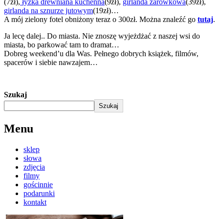
(7zł),
łyżka drewniana kuchenna
(9zł),
girlanda żarówkowa
(39zł),
girlanda na sznurze jutowym
(19zł)…
A mój zielony fotel obniżony teraz o 300zł. Można znaleźć go
tutaj
.
Ja lecę dalej.. Do miasta. Nie znoszę wyjeżdżać z naszej wsi do
miasta, bo parkować tam to dramat…
Dobreg weekend’u dla Was. Pełnego dobrych książek, filmów,
spacerów i siebie nawzajem…
Szukaj
Szukaj
Menu
sklep
słowa
zdjęcia
filmy
gościnnie
podarunki
kontakt