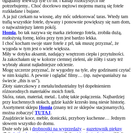
oglądamy telewizji tyle co nic i kanap rozłożystych nie
potrzebujemy.. Choć docelowo mężowi mojemu marzą się fotele
rozkładane i bujane.
A ja już czekam na wiosnę, aby móc udekorować taras. Wtedy tam
trafią wszystkie fotele, dywany i ponownie powiększy się nam dom,
o najważniejszy latem pokój.
Homla
, bo tak nazywa się marka zielonego fotela, zrobiła dużą,
rozłożystą formę, która przy tym jest bardzo lekka.
I choć kocham swoje stare fotele z prl, tak muszę przyznać, że
wygoda w tym jest o wiele większa.
Miły w dotyku aksamit, nadający wnętrzom ciepła i przytulności.
Ja zakochałam się w kolorze ciemnej zieleni, ale żółty i szary też
wybrały akurat najładniejsze odcienie.
Mogę szczerze przyznać, że wygodny na tyle, aby godzinami czytać
w nim książki. A pewnie i oglądać filmy… (np. najwspanialszy na
świecie „this is us”).
Złoty siateczkowy z metalu/industrialny był dopełnieniem
różnorodnych materiałów moich foteli.
Skóra, ratan, materiał, metal.. Lubię takie połączenia. Najbardziej
przy kuchennych stołach, gdzie każde krzesło inną niesie historię.
Asortyment sklepu
Homla
(znany też ze sklepów stacjonarnych),
można zobaczyć
TUTAJ
.
Znajdziecie koce, meble, doniczki, przybory kuchenne… Jednym
słowem wszystko do domu.
Duże sofy jak i
drobnostki na wyprzedaży
–
gazetownik piękny