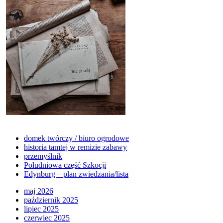
domek twórczy / biuro ogrodowe
historia tamtej w remizie zabawy
przemyślnik
Południowa część Szkocji
Edynburg – plan zwiedzania/lista
maj 2026
październik 2025
lipiec 2025
czerwiec 2025