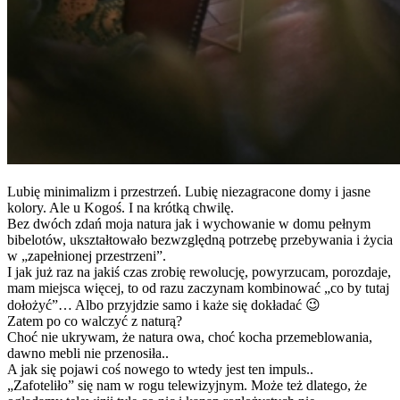
Lubię minimalizm i przestrzeń. Lubię niezagracone domy i jasne
kolory. Ale u Kogoś. I na krótką chwilę.
Bez dwóch zdań moja natura jak i wychowanie w domu pełnym
bibelotów, ukształtowało bezwzględną potrzebę przebywania i życia
w „zapełnionej przestrzeni”.
I jak już raz na jakiś czas zrobię rewolucję, powyrzucam, porozdaje,
mam miejsca więcej, to od razu zaczynam kombinować „co by tutaj
dołożyć”… Albo przyjdzie samo i każe się dokładać 😉
Zatem po co walczyć z naturą?
Choć nie ukrywam, że natura owa, choć kocha przemeblowania,
dawno mebli nie przenosiła..
A jak się pojawi coś nowego to wtedy jest ten impuls..
„Zafoteliło” się nam w rogu telewizyjnym. Może też dlatego, że