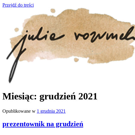
Przejdź do treści
julia rozumek
o życiu i szukaniu w nim szczęścia
Miesiąc:
grudzień 2021
Opublikowane w
1 grudnia 2021
prezentownik na grudzień