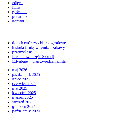
zdjęcia
filmy
gościnnie
podarunki
kontakt
domek twórczy / biuro ogrodowe
historia tamtej w remizie zabawy
przemyślnik
Południowa część Szkocji
Edynburg – plan zwiedzania/lista
maj 2026
październik 2025
lipiec 2025
czerwiec 2025
maj 2025
kwiecień 2025
marzec 2025
styczeń 2025
grudzień 2024
październik 2024