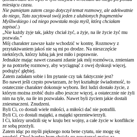
miesiącu czasu.
Nie pamiętam zatem czego dotyczył temat rozmowy, ale adekwatnie
do niego, Tato zacytował swój jeden z ulubionych fragmentów
Myśliwskiego
i od niego powstała moja myśl, którą chciałam
zapisać.
)
„Nie każdy żyje tak, jakby chciał żyć, a żyje, na ile życie żyć mu
pozwala.”
Mój charakter zawsze każe wchodzić w kontrę. Rozmowy z
przytakiwaniem jakoś nie są mi po drodze. Na nieszczęście
niektórych, którzy lubią jak jest miło i poprawnie.
Jednakże mając nawet czasami zdanie jak mój rozmówca, zmieniam
je na potrzebę rozmowy, aby wyciągnąć z owej dyskusji więcej,
podrążyć głębiej.
Zatem zadałam sobie i Im pytanie czy tak faktycznie jest?
Bo nawet jeśli często powtarzam, że byt kształtuje świadomość, to
ostatecznie charakter dokonuje wyboru. Ileż ludzi dostało życie, z
którym można zrobić dużo albo jeszcze więcej, a ostatecznie nie żyli
nim na tyle, na ile im pozwalało. Nawet byli życiem jakie dostali
zniesmaczeni. Znudzeni.
Byli Ci, co dostali wiele miłości, a miłości dać nie potrafili.
Byli Ci, co dostali majątki, a majątki sprzeniewierzyli.
I Ci, którzy urodzili się w kraju bez wojny, a całe życie w konflikcie
ze sobą przeżyli.
Zatem idąc po myśli pięknego nota bene cytatu, nie mogę się
zgodzić. Choć bardzo bym chciała go powtarzać mając za