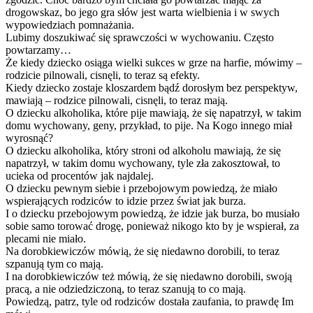
drogowskaz, bo jego gra słów jest warta wielbienia i w swych
wypowiedziach pomnażania.
Lubimy doszukiwać się sprawczości w wychowaniu. Często
powtarzamy…
Że kiedy dziecko osiąga wielki sukces w grze na harfie, mówimy –
rodzicie pilnowali, cisnęli, to teraz są efekty.
Kiedy dziecko zostaje kloszardem bądź dorosłym bez perspektyw,
mawiają – rodzice pilnowali, cisnęli, to teraz mają.
O dziecku alkoholika, które pije mawiają, że się napatrzył, w takim
domu wychowany, geny, przykład, to pije. Na Kogo innego miał
wyrosnąć?
O dziecku alkoholika, który stroni od alkoholu mawiają, że się
napatrzył, w takim domu wychowany, tyle zła zakosztował, to
ucieka od procentów jak najdalej.
O dziecku pewnym siebie i przebojowym powiedzą, że miało
wspierających rodziców to idzie przez świat jak burza.
I o dziecku przebojowym powiedzą, że idzie jak burza, bo musiało
sobie samo torować drogę, ponieważ nikogo kto by je wspierał, za
plecami nie miało.
Na dorobkiewiczów mówią, że się niedawno dorobili, to teraz
szpanują tym co mają.
I na dorobkiewiczów też mówią, że się niedawno dorobili, swoją
pracą, a nie odziedziczoną, to teraz szanują to co mają.
Powiedzą, patrz, tyle od rodziców dostała zaufania, to prawdę Im