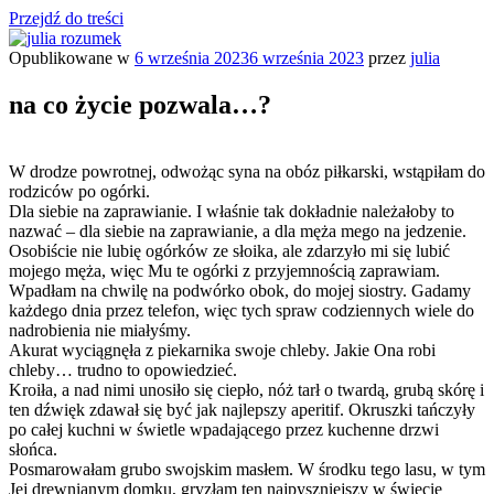
Przejdź do treści
Opublikowane w
6 września 2023
6 września 2023
przez
julia
julia rozumek
o życiu i szukaniu w nim szczęścia
na co życie pozwala…?
W drodze powrotnej, odwożąc syna na obóz piłkarski, wstąpiłam do
rodziców po ogórki.
Dla siebie na zaprawianie. I właśnie tak dokładnie należałoby to
nazwać – dla siebie na zaprawianie, a dla męża mego na jedzenie.
Osobiście nie lubię ogórków ze słoika, ale zdarzyło mi się lubić
mojego męża, więc Mu te ogórki z przyjemnością zaprawiam.
Wpadłam na chwilę na podwórko obok, do mojej siostry. Gadamy
każdego dnia przez telefon, więc tych spraw codziennych wiele do
nadrobienia nie miałyśmy.
Akurat wyciągnęła z piekarnika swoje chleby. Jakie Ona robi
chleby… trudno to opowiedzieć.
Kroiła, a nad nimi unosiło się ciepło, nóż tarł o twardą, grubą skórę i
ten dźwięk zdawał się być jak najlepszy aperitif. Okruszki tańczyły
po całej kuchni w świetle wpadającego przez kuchenne drzwi
słońca.
Posmarowałam grubo swojskim masłem. W środku tego lasu, w tym
Jej drewnianym domku, gryzłam ten najpyszniejszy w świecie