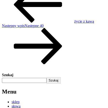
życie z kawą
Następny wpis
Następne
40
Szukaj
Szukaj
Menu
sklep
słowa