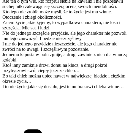
Ale ten o tym wie, kto rozpruł siebie na kawałki i nie pozostawił
suchej nitki zalewając się szczerą oceną swoich nieudolności.
Kto tego nie zrobił, może myśli, że to życie jest mu winne.
Otoczenie i zbiegi okoliczności.
Zatem życie jakie żyjemy, to wypadkowa charakteru, nie losu i
szczęścia. Miejsca i ludzi.
Nie do jednego szczęście przyjdzie, ale jego charakter nie pozwoli
mu tego zauważyć. I będzie nieszczęśliwy.
I nie do jednego przyjdzie nieszczęście, ale jego charakter nie
zwróci na to uwagi. I szczęśliwym pozostanie.
Jednemu kapusta w polu zgnije, a drugi zawinie z nich dla wnucząt
gołąbki.
Ktoś inny zamknie drzwi domu na klucz, a drugi pokroi
przybyszowi swój ciepły jeszcze chleb…
Bo taki chleb można upiec nawet w największej biedzie i ciężkim
okresie życia…
I to nie życie jakie się dostało, jest temu brakowi chleba winne…