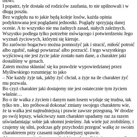
mówi.
I popatrz, tyle dostała od rodziców zaufania, to nie upilnowali i w
długą poszła.
Bez względu na to jakie będą koleje losów, każda opinia
podyktowana jest poglądami jednostki. Poglądy sprzyjają danej
ocenie. A to wszystko nie ma żadnych zasad, stałych zależnych.
Wszystko podlega tylko potrzebie mówiącego i potwierdzeniu Jego
wyznań życiowych, którymi się kieruje.
Bo zarówno bogactwo można pomnożyć jak i stracić, miłość potroić
albo zgubić, nałogi powtarzać albo porzucić. I tego wszystkiego
wyjściową nie jest życie jakie zostało nam dane, a charakter jaki
dostaliśmy w genach.
Zatem można skłaniać się ku prawdzie wypowiedzianej przez
Myśliwskiego rozumiejąc to jako
– Nie każdy żyje tak, jakby żyć chciał, a żyje na ile charakter żyć
mu pozwala.
Bo czyż charakter jaki dostajemy nie jest ostatecznie tym życiem
właśnie…
Bo o ile walka z życiem i danym nam losem wydaje się trudna, tak
tylko ten , kto próbował dokonać zmiany swojego charakteru wie,
że ta walka jest najtrudniejszą i prawie zawsze przegraną. W drodze
po swój lepszy, właściwszy nam charakter upadamy raz za razem
uświadamiając sobie jak ułomni jesteśmy. Jak wiele już zrobiliśmy, i
czujemy się silni, podczas gdy przychodzi przegrać walkę ze swoim
charakterem przy czasami najdrobniejszej sprawie.