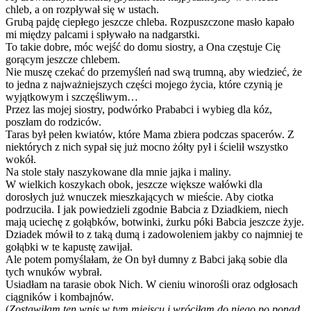
chleb, a on rozpływał się w ustach.
Grubą pajdę ciepłego jeszcze chleba. Rozpuszczone masło kapało
mi między palcami i spływało na nadgarstki.
To takie dobre, móc wejść do domu siostry, a Ona częstuje Cię
gorącym jeszcze chlebem.
Nie muszę czekać do przemyśleń nad swą trumną, aby wiedzieć, że
to jedna z najważniejszych części mojego życia, które czynią je
wyjątkowym i szczęśliwym…
Przez las mojej siostry, podwórko Prababci i wybieg dla kóz,
poszłam do rodziców.
Taras był pełen kwiatów, które Mama zbiera podczas spacerów. Z
niektórych z nich sypał się już mocno żółty pył i ścielił wszystko
wokół.
Na stole stały naszykowane dla mnie jajka i maliny.
W wielkich koszykach obok, jeszcze większe wałówki dla
dorosłych już wnuczek mieszkających w mieście. Aby ciotka
podrzuciła. I jak powiedzieli zgodnie Babcia z Dziadkiem, niech
mają uciechę z gołąbków, botwinki, żurku póki Babcia jeszcze żyje.
Dziadek mówił to z taką dumą i zadowoleniem jakby co najmniej te
gołąbki w te kapustę zawijał.
Ale potem pomyślałam, że On był dumny z Babci jaką sobie dla
tych wnuków wybrał.
Usiadłam na tarasie obok Nich. W cieniu winorośli oraz odgłosach
ciągników i kombajnów.
(
Zostawiłam ten wpis w tym miejscu i wróciłam do niego po ponad