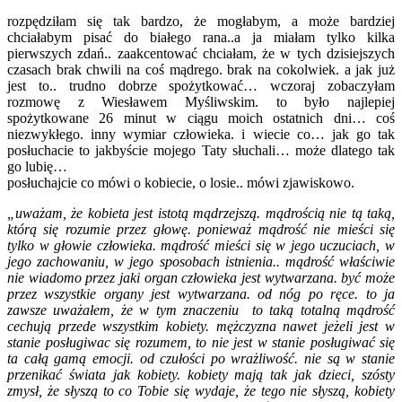
rozpędziłam się tak bardzo, że mogłabym, a może bardziej
chciałabym pisać do białego rana..a ja miałam tylko kilka
pierwszych zdań.. zaakcentować chciałam, że w tych dzisiejszych
czasach brak chwili na coś mądrego. brak na cokolwiek. a jak już
jest to.. trudno dobrze spożytkować… wczoraj zobaczyłam
rozmowę z Wiesławem Myśliwskim. to było najlepiej
spożytkowane 26 minut w ciągu moich ostatnich dni… coś
niezwykłego. inny wymiar człowieka. i wiecie co… jak go tak
posłuchacie to jakbyście mojego Taty słuchali… może dlatego tak
go lubię…
posłuchajcie co mówi o kobiecie, o losie.. mówi zjawiskowo.
„uważam, że kobieta jest istotą mądrzejszą. mądrością nie tą taką,
którą się rozumie przez głowę. ponieważ mądrość nie mieści się
tylko w głowie człowieka. mądrość mieści się w jego uczuciach, w
jego zachowaniu, w jego sposobach istnienia.. mądrość właściwie
nie wiadomo przez jaki organ człowieka jest wytwarzana. być może
przez wszystkie organy jest wytwarzana. od nóg po ręce. to ja
zawsze uważałem, że w tym znaczeniu to taką totalną mądrość
cechują przede wszystkim kobiety. mężczyzna nawet jeżeli jest w
stanie posługiwac się rozumem, to nie jest w stanie posługiwać się
ta całą gamą emocji. od czułości po wrażliwość. nie są w stanie
przenikać świata jak kobiety. kobiety mają tak jak dzieci, szósty
zmysł, że słyszą to co Tobie się wydaje, że tego nie słyszą, kobiety