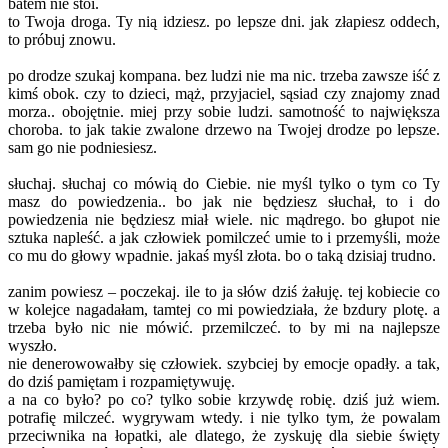
batem nie stoi.
to Twoja droga. Ty nią idziesz. po lepsze dni. jak złapiesz oddech,
to próbuj znowu.
po drodze szukaj kompana. bez ludzi nie ma nic. trzeba zawsze iść z
kimś obok. czy to dzieci, mąż, przyjaciel, sąsiad czy znajomy znad
morza.. obojętnie. miej przy sobie ludzi. samotność to największa
choroba. to jak takie zwalone drzewo na Twojej drodze po lepsze.
sam go nie podniesiesz.
słuchaj. słuchaj co mówią do Ciebie. nie myśl tylko o tym co Ty
masz do powiedzenia.. bo jak nie będziesz słuchał, to i do
powiedzenia nie będziesz miał wiele. nic mądrego. bo głupot nie
sztuka napleść. a jak człowiek pomilczeć umie to i przemyśli, może
co mu do głowy wpadnie. jakaś myśl złota. bo o taką dzisiaj trudno.
zanim powiesz – poczekaj. ile to ja słów dziś żałuję. tej kobiecie co
w kolejce nagadałam, tamtej co mi powiedziała, że bzdury plotę. a
trzeba było nic nie mówić. przemilczeć. to by mi na najlepsze
wyszło.
nie denerowowałby się człowiek. szybciej by emocje opadły. a tak,
do dziś pamiętam i rozpamiętywuję.
a na co było? po co? tylko sobie krzywdę robię. dziś już wiem.
potrafię milczeć. wygrywam wtedy. i nie tylko tym, że powalam
przeciwnika na łopatki, ale dlatego, że zyskuję dla siebie święty