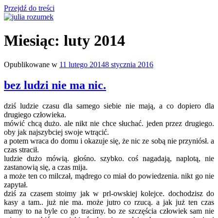
Przejdź do treści
julia rozumek
o życiu i szukaniu w nim szczęścia
Miesiąc:
luty 2014
Opublikowane w
11 lutego 2014
8 stycznia 2016
bez ludzi nie ma nic.
dziś ludzie czasu dla samego siebie nie mają, a co dopiero dla
drugiego człowieka.
mówić chcą dużo. ale nikt nie chce słuchać. jeden przez drugiego.
oby jak najszybciej swoje wtrącić.
a potem wraca do domu i okazuje się, że nic ze sobą nie przyniósł. a
czas stracił.
ludzie dużo mówią. głośno. szybko. coś nagadają, naplotą, nie
zastanowią się, a czas mija.
a może ten co milczał, mądrego co miał do powiedzenia. nikt go nie
zapytał.
dziś za czasem stoimy jak w prl-owskiej kolejce. dochodzisz do
kasy a tam.. już nie ma. może jutro co rzucą. a jak już ten czas
mamy to na byle co go tracimy. bo ze szczęścia człowiek sam nie