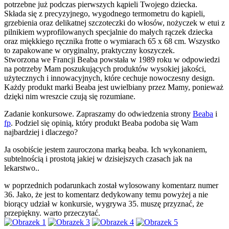
potrzebne już podczas pierwszych kąpieli Twojego dziecka.
Składa się z precyzyjnego, wygodnego termometru do kąpieli,
grzebienia oraz delikatnej szczoteczki do włosów, nożyczek w etui z
pilnikiem wyprofilowanych specjalnie do małych rączek dziecka
oraz miękkiego ręcznika frotte o wymiarach 65 x 68 cm. Wszystko
to zapakowane w oryginalny, praktyczny koszyczek.
Stworzona we Francji Beaba powstała w 1989 roku w odpowiedzi
na potrzeby Mam poszukujących produktów wysokiej jakości,
użytecznych i innowacyjnych, które cechuje nowoczesny design.
Każdy produkt marki Beaba jest uwielbiany przez Mamy, ponieważ
dzięki nim wreszcie czują się rozumiane.
Zadanie konkursowe. Zapraszamy do odwiedzenia strony
Beaba
i
fp
. Podziel się opinią, który produkt Beaba podoba się Wam
najbardziej i dlaczego?
Ja osobiście jestem zauroczona marką beaba. Ich wykonaniem,
subtelnością i prostotą jakiej w dzisiejszych czasach jak na
lekarstwo..
w poprzednich podarunkach został wylosowany komentarz numer
36. Jako, że jest to komentarz dedykowany temu powyżej a nie
biorący udział w konkursie, wygrywa 35. muszę przyznać, że
przepiękny. warto przeczytać.