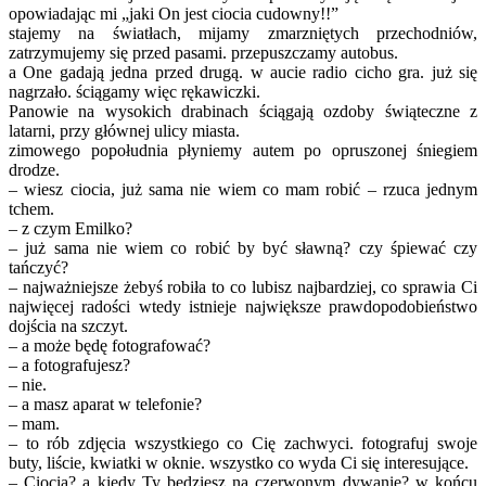
opowiadając mi „jaki On jest ciocia cudowny!!”
stajemy na światłach, mijamy zmarzniętych przechodniów,
zatrzymujemy się przed pasami. przepuszczamy autobus.
a One gadają jedna przed drugą. w aucie radio cicho gra. już się
nagrzało. ściągamy więc rękawiczki.
Panowie na wysokich drabinach ściągają ozdoby świąteczne z
latarni, przy głównej ulicy miasta.
zimowego popołudnia płyniemy autem po opruszonej śniegiem
drodze.
– wiesz ciocia, już sama nie wiem co mam robić – rzuca jednym
tchem.
– z czym Emilko?
– już sama nie wiem co robić by być sławną? czy śpiewać czy
tańczyć?
– najważniejsze żebyś robiła to co lubisz najbardziej, co sprawia Ci
najwięcej radości wtedy istnieje największe prawdopodobieństwo
dojścia na szczyt.
– a może będę fotografować?
– a fotografujesz?
– nie.
– a masz aparat w telefonie?
– mam.
– to rób zdjęcia wszystkiego co Cię zachwyci. fotografuj swoje
buty, liście, kwiatki w oknie. wszystko co wyda Ci się interesujące.
– Ciocia? a kiedy Ty będziesz na czerwonym dywanie? w końcu