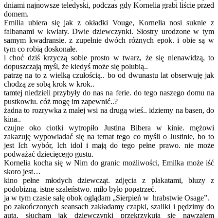
dniami najnowsze teledyski, podczas gdy Kornelia grabi liście przed
domem.
Emilia ubiera się jak z okładki Vouge, Kornelia nosi suknie z
falbanami w kwiaty. Dwie dziewczynki. Siostry urodzone w tym
samym kwadransie. z zupełnie dwóch różnych epok. i obie są w
tym co robią doskonałe.
i choć dziś krzyczą sobie prosto w twarz, że się nienawidzą, to
dopuszczają myśl, że kiedyś może się polubią..
patrzę na to z wielką czułością.. bo od dwunastu lat obserwuję jak
chodzą ze sobą krok w krok..
tamtej niedzieli przybyły do nas na ferie. do tego naszego domu na
pustkowiu. cóż mogę im zapewnić..?
żadna to rozrywka z małej wsi na drugą wieś.. idziemy na basen, do
kina..
czujne oko ciotki wytropiło Justina Bibera w kinie. mężowi
zakazuję wypowiadać się na temat tego co myśli o Justinie, bo to
jest Ich wybór, Ich idol i mają do tego pełne prawo. nie może
podważać dziecięcego gustu.
Kornelia kocha się w Nim do granic możliwości, Emilka może iść
skoro jest…
kino pełne młodych dziewcząt. zdjęcia z plakatami, bluzy z
podobizną. istne szaleństwo. miło było popatrzeć.
ja w tym czasie salę obok oglądam „Sierpień w hrabstwie Osage”.
po zakończonych seansach zakładamy czapki, szaliki i pędzimy do
auta. słucham jak dziewczynki przekrzykują się nawzajem