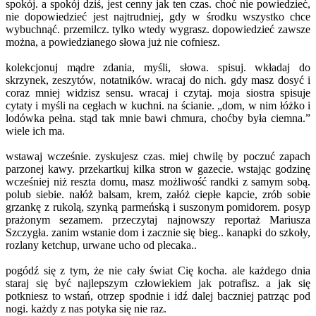
spokój. a spokój dziś, jest cenny jak ten czas. choć nie powiedzieć,
nie dopowiedzieć jest najtrudniej, gdy w środku wszystko chce
wybuchnąć. przemilcz. tylko wtedy wygrasz. dopowiedzieć zawsze
można, a powiedzianego słowa już nie cofniesz.
kolekcjonuj mądre zdania, myśli, słowa. spisuj. wkładaj do
skrzynek, zeszytów, notatników. wracaj do nich. gdy masz dosyć i
coraz mniej widzisz sensu. wracaj i czytaj. moja siostra spisuje
cytaty i myśli na cegłach w kuchni. na ścianie. „dom, w nim łóżko i
lodówka pełna. stąd tak mnie bawi chmura, choćby była ciemna.”
wiele ich ma.
wstawaj wcześnie. zyskujesz czas. miej chwilę by poczuć zapach
parzonej kawy. przekartkuj kilka stron w gazecie. wstając godzinę
wcześniej niż reszta domu, masz możliwość randki z samym sobą.
polub siebie. nałóż balsam, krem, załóż ciepłe kapcie, zrób sobie
grzankę z rukolą, szynką parmeńską i suszonym pomidorem. posyp
prażonym sezamem. przeczytaj najnowszy reportaż Mariusza
Szczygła. zanim wstanie dom i zacznie się bieg.. kanapki do szkoły,
rozlany ketchup, urwane ucho od plecaka..
pogódź się z tym, że nie cały świat Cię kocha. ale każdego dnia
staraj się być najlepszym człowiekiem jak potrafisz. a jak się
potkniesz to wstań, otrzep spodnie i idź dalej baczniej patrząc pod
nogi. każdy z nas potyka się nie raz.