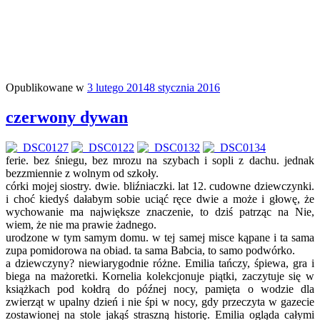
Opublikowane w
3 lutego 2014
8 stycznia 2016
czerwony dywan
ferie. bez śniegu, bez mrozu na szybach i sopli z dachu. jednak
bezzmiennie z wolnym od szkoły.
córki mojej siostry. dwie. bliźniaczki. lat 12. cudowne dziewczynki.
i choć kiedyś dałabym sobie uciąć ręce dwie a może i głowę, że
wychowanie ma największe znaczenie, to dziś patrząc na Nie,
wiem, że nie ma prawie żadnego.
urodzone w tym samym domu. w tej samej misce kąpane i ta sama
zupa pomidorowa na obiad. ta sama Babcia, to samo podwórko.
a dziewczyny? niewiarygodnie różne. Emilia tańczy, śpiewa, gra i
biega na mażoretki. Kornelia kolekcjonuje piątki, zaczytuje się w
książkach pod kołdrą do późnej nocy, pamięta o wodzie dla
zwierząt w upalny dzień i nie śpi w nocy, gdy przeczyta w gazecie
zostawionej na stole jakąś straszną historię. Emilia ogląda całymi