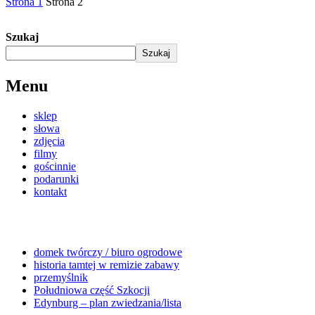
Strona
1
Strona
2
Szukaj
Szukaj
Menu
sklep
słowa
zdjęcia
filmy
gościnnie
podarunki
kontakt
domek twórczy / biuro ogrodowe
historia tamtej w remizie zabawy
przemyślnik
Południowa część Szkocji
Edynburg – plan zwiedzania/lista