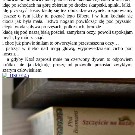
idąc po schodach na górę zbieram po drodze skarpetki, spinki, lalki..
idę przykryć Tosię. kładę się też obok dziewczynek. rozprawiamy
jeszcze o tym jakby tu poznać tego Bibera i w kim kochała się
ciocia jak była mała.. ledwo nogami powłócząc idę pod prysznic.
ciepła woda spływa po rzęsach, policzkach, brodzie..
kładę się pod naszą białą pościel. zamykam oczy. powoli uspokajam
myśli, by móc zasnąć.
i choć już prawie śniłam to otworzyłam przestraszona oczy…
i patrząc w niebo nad moją głową, wypowiedziałam cicho pod
nosem…
– a gdyby Ktoś zaprosił mnie na czerwony dywan to odpowiem
krótko. nie. ja dziękuję. proszę mi pozwolić pozostać zwyklym,
szarym człowiekiem.