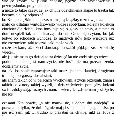
wie co zrobić.. w jakimś chaosie, pędzie. bez zastanowienia i
przemyślunku. po głupiemu.
a może to takie czasy, że jak chwilę odetchnienia złapie to trzeba tak
bezmyślnie, by odpocząć.
bo Kto po ciężkim dniu czas na mądrą książkę, rozmowę ma..
mało co ostatnio wartościowego widzę i spotykam. kolejna kolekcja
ciuchów dla dzieci, ktoś inny bije się o głosy na smsy, a tamten to
dom urządził tak a nie inaczej. do snu Grocholę czytam, bo jak
ledwo po schodach wchodzę, to mądrych słów tego wieczora już
nie zrozumiem. taki to czas. taki może wiek.
może czekam, aż dzieci dorosną, do szkół pójdą, czasu zrobi się
więcej..
ale jak nie mam go dzisiaj to za dziesięć lat nie zrobi się go więcej.
podobno „dane jest nam życie, nie los”. nie ma przeznaczenia.
dostajemy życie.
na jaki los sobie zapracujesz taki masz. jednemu łatwiej, drugiemu
trudniej, bo gorszy dostał start.
ale znam takich co w pałacach wychowani, a życie przegrali. znam i
takich co z nory takiej wyszli, a dziś w świecie, pomiędzy ludźmi
świat zdobywają. różnych znam. i wiem, że „dane nam jest życie,
nie los”.
czasami Kto powie, „a nie martw się, i dobre dni nadejdą”. a
prawda to. tylko, że dni nóg nie mają i same nie nadejdą. musisz po
nie iść. sam. jak Ci trudno to przystań na chwilę. nikt za Tobą z