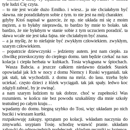
tyle ludzi Cię czyta.
– to nie jest wcale dużo Emilko. i wiesz.. ja nie chciałabym być
sławna. nie poradziłabym sobie z tym. to nie jest na mój charakter.
gdyby Ktoś napisał w gazecie, że np. nie układa mi się z moim
mężem, a to byłaby nieprawda, to bardzo by mnie to bolało. tak
bardzo, że nie byłabym w stanie sobie z tym uczuciem poradzić. ta
sława wcale nie jest taka fajna. nie chciałabym być znana.
– a ja myślę, że to niefajnie być zwykłym człowiekiem. zwykłym,
szarym człowiekiem.
– popatrzcie dziewczynki – jedziemy autem. jest nam ciepło. za
chwilkę przeskoczymy do ciepłego domu. tam będzie czekać na nas
kolacja i ciepła herbata w kubkach. Tosia wykąpana w śpiochach.
Wasza Babcia. a jeszcze całkiem niedawno dziadek Stasiek
opowiadał jak Ich w nocy z domu Niemcy i Ruski wyganiali. tak
jak stali, tak wychodzili. z domu na mróz. do lasu. trzeba było
uciekać. często dzieci z łóżek wyciągali. tak jak spały. ledwo koc
zdążyli zabrać, by je owinąć.
a nam szarym ludziom tu tak dobrze. choć w zupełności Was
rozumiem. w końcu nie bez powodu szukaliśmy dla mnie szkoły
teatralnej po całym kraju…
wpadamy do domu. biegną szybko do Tosi, więc układam po nich
buciki i wieszam kurtki.
rozpakowuję zakupy. sprzątam po kolacji. wkładam naczynia do
zmywarki. usypiam Tosię. schodzę wstawić pranie. układam
zabawki do odpowiednich pudełeczek. składam ręczniki w łazience.