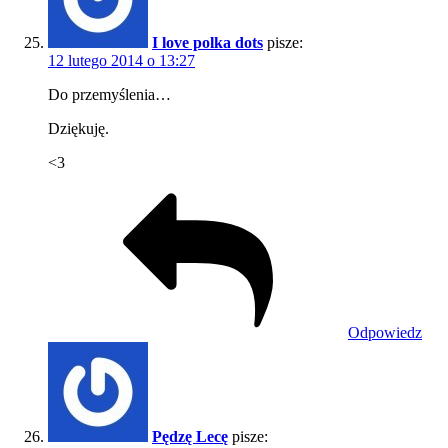
I love polka dots
pisze:
12 lutego 2014 o 13:27
Do przemyślenia…
Dziękuję.
<3
Odpowiedz
Pędzę Lecę
pisze: