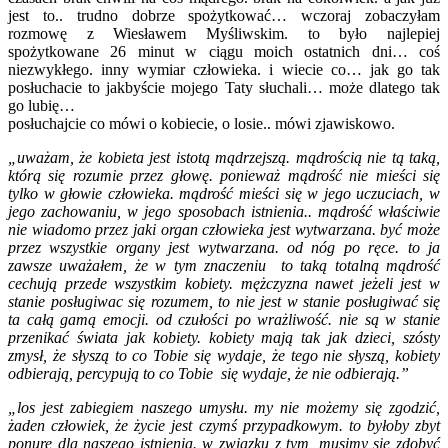
jest to.. trudno dobrze spożytkować… wczoraj zobaczyłam
rozmowę z Wiesławem Myśliwskim. to było najlepiej
spożytkowane 26 minut w ciągu moich ostatnich dni… coś
niezwykłego. inny wymiar człowieka. i wiecie co… jak go tak
posłuchacie to jakbyście mojego Taty słuchali… może dlatego tak
go lubię…
posłuchajcie co mówi o kobiecie, o losie.. mówi zjawiskowo.
„uważam, że kobieta jest istotą mądrzejszą. mądrością nie tą taką,
którą się rozumie przez głowę. ponieważ mądrość nie mieści się
tylko w głowie człowieka. mądrość mieści się w jego uczuciach, w
jego zachowaniu, w jego sposobach istnienia.. mądrość właściwie
nie wiadomo przez jaki organ człowieka jest wytwarzana. być może
przez wszystkie organy jest wytwarzana. od nóg po ręce. to ja
zawsze uważałem, że w tym znaczeniu to taką totalną mądrość
cechują przede wszystkim kobiety. mężczyzna nawet jeżeli jest w
stanie posługiwac się rozumem, to nie jest w stanie posługiwać się
ta całą gamą emocji. od czułości po wrażliwość. nie są w stanie
przenikać świata jak kobiety. kobiety mają tak jak dzieci, szósty
zmysł, że słyszą to co Tobie się wydaje, że tego nie słyszą, kobiety
odbierają, percypują to co Tobie się wydaje, że nie odbierają.”
„los jest zabiegiem naszego umysłu. my nie możemy się zgodzić,
żaden człowiek, że życie jest czymś przypadkowym. to byłoby zbyt
ponure dla naszego istnienia. w związku z tym, musimy się zdobyć