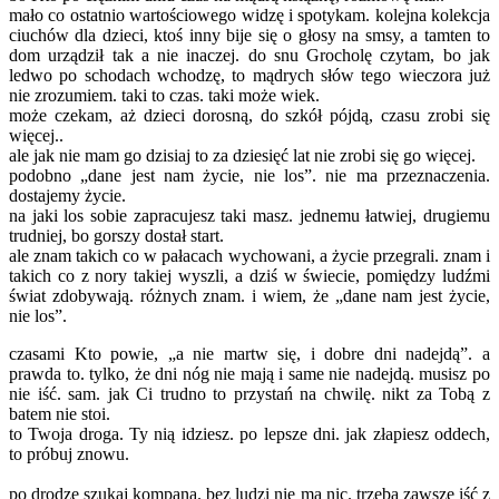
mało co ostatnio wartościowego widzę i spotykam. kolejna kolekcja
ciuchów dla dzieci, ktoś inny bije się o głosy na smsy, a tamten to
dom urządził tak a nie inaczej. do snu Grocholę czytam, bo jak
ledwo po schodach wchodzę, to mądrych słów tego wieczora już
nie zrozumiem. taki to czas. taki może wiek.
może czekam, aż dzieci dorosną, do szkół pójdą, czasu zrobi się
więcej..
ale jak nie mam go dzisiaj to za dziesięć lat nie zrobi się go więcej.
podobno „dane jest nam życie, nie los”. nie ma przeznaczenia.
dostajemy życie.
na jaki los sobie zapracujesz taki masz. jednemu łatwiej, drugiemu
trudniej, bo gorszy dostał start.
ale znam takich co w pałacach wychowani, a życie przegrali. znam i
takich co z nory takiej wyszli, a dziś w świecie, pomiędzy ludźmi
świat zdobywają. różnych znam. i wiem, że „dane nam jest życie,
nie los”.
czasami Kto powie, „a nie martw się, i dobre dni nadejdą”. a
prawda to. tylko, że dni nóg nie mają i same nie nadejdą. musisz po
nie iść. sam. jak Ci trudno to przystań na chwilę. nikt za Tobą z
batem nie stoi.
to Twoja droga. Ty nią idziesz. po lepsze dni. jak złapiesz oddech,
to próbuj znowu.
po drodze szukaj kompana. bez ludzi nie ma nic. trzeba zawsze iść z