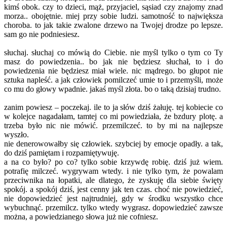
kimś obok. czy to dzieci, mąż, przyjaciel, sąsiad czy znajomy znad
morza.. obojętnie. miej przy sobie ludzi. samotność to największa
choroba. to jak takie zwalone drzewo na Twojej drodze po lepsze.
sam go nie podniesiesz.
słuchaj. słuchaj co mówią do Ciebie. nie myśl tylko o tym co Ty
masz do powiedzenia.. bo jak nie będziesz słuchał, to i do
powiedzenia nie będziesz miał wiele. nic mądrego. bo głupot nie
sztuka napleść. a jak człowiek pomilczeć umie to i przemyśli, może
co mu do głowy wpadnie. jakaś myśl złota. bo o taką dzisiaj trudno.
zanim powiesz – poczekaj. ile to ja słów dziś żałuję. tej kobiecie co
w kolejce nagadałam, tamtej co mi powiedziała, że bzdury plotę. a
trzeba było nic nie mówić. przemilczeć. to by mi na najlepsze
wyszło.
nie denerowowałby się człowiek. szybciej by emocje opadły. a tak,
do dziś pamiętam i rozpamiętywuję.
a na co było? po co? tylko sobie krzywdę robię. dziś już wiem.
potrafię milczeć. wygrywam wtedy. i nie tylko tym, że powalam
przeciwnika na łopatki, ale dlatego, że zyskuję dla siebie święty
spokój. a spokój dziś, jest cenny jak ten czas. choć nie powiedzieć,
nie dopowiedzieć jest najtrudniej, gdy w środku wszystko chce
wybuchnąć. przemilcz. tylko wtedy wygrasz. dopowiedzieć zawsze
można, a powiedzianego słowa już nie cofniesz.