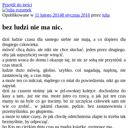
Przejdź do treści
Opublikowane w
11 lutego 2014
8 stycznia 2016
przez
julia
julia rozumek
o życiu i szukaniu w nim szczęścia
bez ludzi nie ma nic.
dziś ludzie czasu dla samego siebie nie mają, a co dopiero dla
drugiego człowieka.
mówić chcą dużo. ale nikt nie chce słuchać. jeden przez drugiego.
oby jak najszybciej swoje wtrącić.
a potem wraca do domu i okazuje się, że nic ze sobą nie przyniósł. a
czas stracił.
ludzie dużo mówią. głośno. szybko. coś nagadają, naplotą, nie
zastanowią się, a czas mija.
a może ten co milczał, mądrego co miał do powiedzenia. nikt go nie
zapytał.
dziś za czasem stoimy jak w prl-owskiej kolejce. dochodzisz do
kasy a tam.. już nie ma. może jutro co rzucą. a jak już ten czas
mamy to na byle co go tracimy. bo ze szczęścia człowiek sam nie
wie co zrobić.. w jakimś chaosie, pędzie. bez zastanowienia i
przemyślunku. po głupiemu.
a może to takie czasy, że jak chwilę odetchnienia złapie to trzeba tak
bezmyślnie, by odpocząć.
bo Kto po ciężkim dniu czas na mądrą książkę, rozmowę ma..