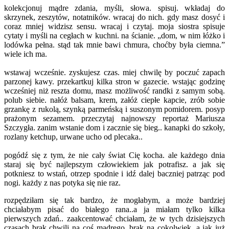
kolekcjonuj mądre zdania, myśli, słowa. spisuj. wkładaj do
skrzynek, zeszytów, notatników. wracaj do nich. gdy masz dosyć i
coraz mniej widzisz sensu. wracaj i czytaj. moja siostra spisuje
cytaty i myśli na cegłach w kuchni. na ścianie. „dom, w nim łóżko i
lodówka pełna. stąd tak mnie bawi chmura, choćby była ciemna.”
wiele ich ma.
wstawaj wcześnie. zyskujesz czas. miej chwilę by poczuć zapach
parzonej kawy. przekartkuj kilka stron w gazecie. wstając godzinę
wcześniej niż reszta domu, masz możliwość randki z samym sobą.
polub siebie. nałóż balsam, krem, załóż ciepłe kapcie, zrób sobie
grzankę z rukolą, szynką parmeńską i suszonym pomidorem. posyp
prażonym sezamem. przeczytaj najnowszy reportaż Mariusza
Szczygła. zanim wstanie dom i zacznie się bieg.. kanapki do szkoły,
rozlany ketchup, urwane ucho od plecaka..
pogódź się z tym, że nie cały świat Cię kocha. ale każdego dnia
staraj się być najlepszym człowiekiem jak potrafisz. a jak się
potkniesz to wstań, otrzep spodnie i idź dalej baczniej patrząc pod
nogi. każdy z nas potyka się nie raz.
rozpędziłam się tak bardzo, że mogłabym, a może bardziej
chciałabym pisać do białego rana..a ja miałam tylko kilka
pierwszych zdań.. zaakcentować chciałam, że w tych dzisiejszych
czasach brak chwili na coś mądrego. brak na cokolwiek. a jak już