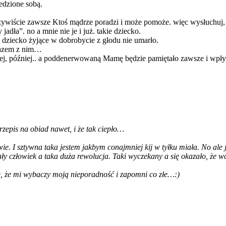
edzione sobą.
 oczywiście zawsze Ktoś mądrze poradzi i może pomoże. więc wysłuchuj,
adła”. no a mnie nie je i już. takie dziecko.
ne dziecko żyjące w dobrobycie z głodu nie umarło.
 razem z nim…
ej, później.. a poddenerwowaną Mamę będzie pamiętało zawsze i wpły
 przepis na obiad nawet, i że tak ciepło…
I sztywna taka jestem jakbym conajmniej kij w tyłku miała. No ale j
ały człowiek a taka duża rewolucja. Taki wyczekany a się okazało, że 
ję, że mi wybaczy moją nieporadność i zapomni co złe…:)