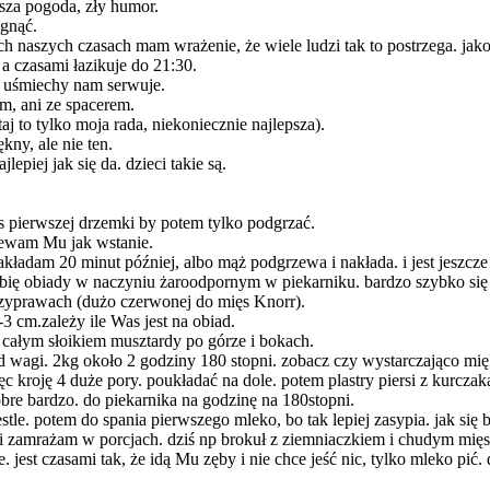
orsza pogoda, zły humor.
ągnąć.
h naszych czasach mam wrażenie, że wiele ludzi tak to postrzega. jako
 a czasami łazikuje do 21:30.
 i uśmiechy nam serwuje.
em, ani ze spacerem.
aj to tylko moja rada, niekoniecznie najlepsza).
ny, ale nie ten.
lepiej jak się da. dzieci takie są.
s pierwszej drzemki by potem tylko podgrzać.
rzewam Mu jak wstanie.
 nakładam 20 minut później, albo mąż podgrzewa i nakłada. i jest jeszcz
 robię obiady w naczyniu żaroodpornym w piekarniku. bardzo szybko się 
rzyprawach (dużo czerwonej do mięs Knorr).
3 cm.zależy ile Was jest na obiad.
 całym słoikiem musztardy po górze i bokach.
 od wagi. 2kg około 2 godziny 180 stopni. zobacz czy wystarczająco mię
ięc kroję 4 duże pory. poukładać na dole. potem plastry piersi z kurczak
obre bardzo. do piekarnika na godzinę na 180stopni.
nestle. potem do spania pierwszego mleko, bo tak lepiej zasypia. jak s
i zamrażam w porcjach. dziś np brokuł z ziemniaczkiem i chudym mięsk
. jest czasami tak, że idą Mu zęby i nie chce jeść nic, tylko mleko pi