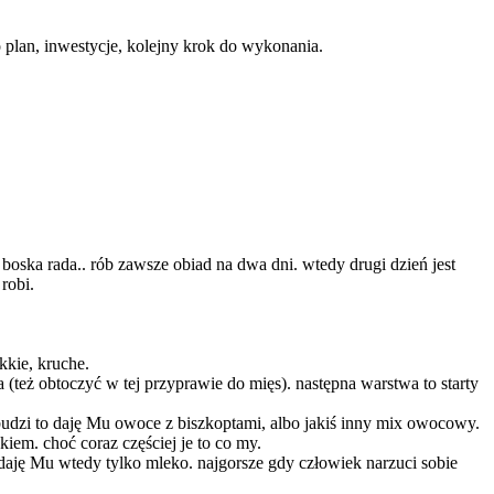
 plan, inwestycje, kolejny krok do wykonania.
e boska rada.. rób zawsze obiad na dwa dni. wtedy drugi dzień jest
robi.
kkie, kruche.
a (też obtoczyć w tej przyprawie do mięs). następna warstwa to starty
ię budzi to daję Mu owoce z biszkoptami, albo jakiś inny mix owocowy.
iem. choć coraz częściej je to co my.
ć. daję Mu wtedy tylko mleko. najgorsze gdy człowiek narzuci sobie