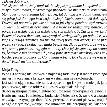
„Dzień dobry… 🙂
Tak się zebrałam, żeby napisać, bo się już pogubiłam kompletnie..
W tym byciu matką, a raczej jego próbach. No nie idzie mi kompletni
Stan obecny -od siedmiu lat mężatką, lat 35, dzieci w domu -sztuk je
się gdzie jest do niego instrukcja obsługi. Chyba zapomnieli dołączyć
Dziecię od początku prawie na mm,to już chyba powinno być zaawanso
Ja wiem, że każde dziecko inne… Ale może się zainspiruję, nauczę, po
porze, raz wstaje o 5, raz wstaje o 6, raz wstaje o 7. Zaraz w wyrku d
Potem pierwsza drzemka, zazwyczaj ok dwie godziny po pobudce, więc 
klops. Z drugą drzemką. Bo nie ma stałej pory. Raz dziecię senne prz
przed, czy zdążę podać, czy mała będzie tak długo zasypiać, że wres
o tej samej porze bez względu na to czy chce jej się spać czy na se
to, że dziecię ma bardziej niż „stałą porę drzemki” określony czas ile
bardzo proszę o pomoc…. Co ja mam robić… Bo chyba się wykończę.. J
da…? Pozdrawiam serdecznie.”
Moja Droga,
to co Ci napiszę nie jest wcale najlepszą radą, nie jest radą z którą 
nie jest wyczytana z książek ani wysłuchana na szkoleniach.
jest radą moją. a może nie radą, a opisem tego jak jest u mnie. jak ja 
po pierwsze, nic nie robisz źle! jesteś wspaniałą Mamą!
dzieci są skrajnie różne, niektóre od urodzenia przesypiają całą noc, 
Benio ma teraz 10 miesięcy. budzi się różnie. raz o 5, raz o 6 a czasa
w związku z tym jego drzemki są przeróżne. czasami pierwszą ma już 
w ogóle z tym nie „wojuje”. nie ustawiam, nie przejmuję się. jak chce 