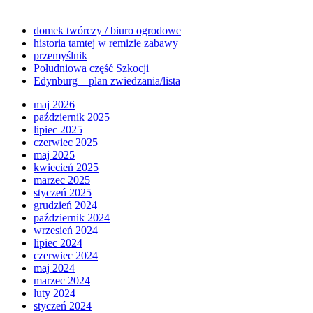
domek twórczy / biuro ogrodowe
historia tamtej w remizie zabawy
przemyślnik
Południowa część Szkocji
Edynburg – plan zwiedzania/lista
maj 2026
październik 2025
lipiec 2025
czerwiec 2025
maj 2025
kwiecień 2025
marzec 2025
styczeń 2025
grudzień 2024
październik 2024
wrzesień 2024
lipiec 2024
czerwiec 2024
maj 2024
marzec 2024
luty 2024
styczeń 2024