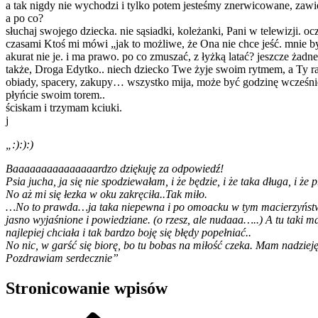
a tak nigdy nie wychodzi i tylko potem jesteśmy znerwicowane, zawi
a po co?
słuchaj swojego dziecka. nie sąsiadki, koleżanki, Pani w telewizji.
czasami Ktoś mi mówi „jak to możliwe, że Ona nie chce jeść. mnie by j
akurat nie je. i ma prawo. po co zmuszać, z łyżką latać? jeszcze żad
także, Droga Edytko.. niech dziecko Twe żyje swoim rytmem, a Ty
obiady, spacery, zakupy… wszystko mija, może być godzinę wcześni
płyńcie swoim torem..
ściskam i trzymam kciuki.
j
„:):):)
Baaaaaaaaaaaaaaardzo dziękuję za odpowiedź!
Psia jucha, ja się nie spodziewałam, i że będzie, i że taka długa, i że
No aż mi się łezka w oku zakręciła..Tak miło.
…No to prawda…ja taka niepewna i po omoacku w tym macierzyństwie. 
jasno wyjaśnione i powiedziane. (o rzesz, ale nudaaa…..) A tu taki m
najlepiej chciała i tak bardzo boję się błędy popełniać..
No nic, w garść się biorę, bo tu bobas na miłość czeka. Mam nadzie
Pozdrawiam serdecznie”
Stronicowanie wpisów