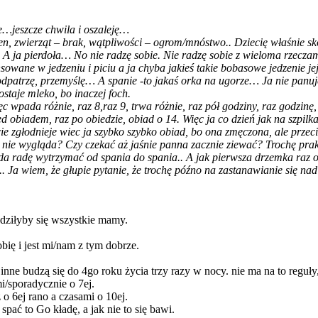
e…jeszcze chwila i oszaleję…
den, zwierząt – brak, wątpliwości – ogrom/mnóstwo.. Dziecię właśnie s
. A ja pierdoła… No nie radzę sobie. Nie radzę sobie z wieloma rzeczami
wane w jedzeniu i piciu a ja chyba jakieś takie bobasowe jedzenie je
dpatrzę, przemyślę… A spanie -to jakaś orka na ugorze… Ja nie panuję.
ostaje mleko, bo inaczej foch.
wpada różnie, raz 8,raz 9, trwa różnie, raz pół godziny, raz godzinę,
ed obiadem, raz po obiedzie, obiad o 14. Więc ja co dzień jak na szpi
zcie zgłodnieje wiec ja szybko szybko obiad, bo ona zmęczona, ale prz
nną nie wygląda? Czy czekać aż jaśnie panna zacznie ziewać? Trochę pr
 da radę wytrzymać od spania do spania.. A jak pierwsza drzemka raz o 8
a wiem, że głupie pytanie, że trochę późno na zastanawianie się nad 
zgodziłyby się wszystkie mamy.
robię i jest mi/nam z tym dobrze.
a inne budzą się do 4go roku życia trzy razy w nocy. nie ma na to reguły
mi/sporadycznie o 7ej.
o 6ej rano a czasami o 10ej.
spać to Go kładę, a jak nie to się bawi.