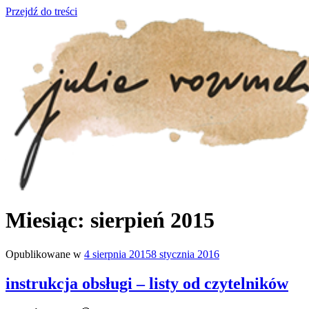
Przejdź do treści
julia rozumek
o życiu i szukaniu w nim szczęścia
Miesiąc:
sierpień 2015
Opublikowane w
4 sierpnia 2015
8 stycznia 2016
instrukcja obsługi – listy od czytelników