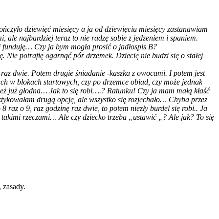
kończyło dziewięć miesięcy a ja od dziewięciu miesięcy zastanawiam
, ale najbardziej teraz to nie radzę sobie z jedzeniem i spaniem.
j funduję… Czy ja bym mogła prosić o jadłospis B?
 Nie potrafię ogarnąć pór drzemek. Dziecię nie budzi się o stałej
 raz dwie. Potem drugie śniadanie -kaszka z owocami. I potem jest
lkach w blokach startowych, czy po drzemce obiad, czy może jednak
ecież już głodna… Jak to się robi….? Ratunku! Czy ja mam małą kłaść
aktykowałam drugą opcję, ale wszystko się rozjechało… Chyba przez
 raz o 9, raz godzinę raz dwie, to potem niezły burdel się robi.. Ja
takimi rzeczami… Ale czy dziecko trzeba „ustawić „? Ale jak? To się
, zasady.