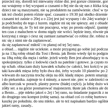
przecież my, dorośli też miewamy różne dni. jest gorsze ciśnienie, g
raz wstajemy o 6ej wyspani a czasami o 8ej nie da się nas z łóżka ści
dzieci nie są maszynami, nie są produktem na zamówienie. choć w tyc
tak też chodzi potem różnie spać. czasami o 19:30 już słodko drzemie
czasami też zaśnie o 20ej a o 22ej jest już wyspany i do 24ej wariuje
ja podchodzę do tego z luzem. nigdzie mi się nie spieszy. ani z obiad
domyślam się, że Ty też nie pracujesz, więc po prostu odpuść. (pamięt
ten czas z maluchem w domu nigdy nie wróci. będzie inny, równie pięk
korzystaj z niego i ciesz się zamiast zamartwiać co robisz źle. robisz naj
nic się z nimi nie da zaplanować.
da się zaplanować miłość i to planuj od tej 5ej rano..
a obiad… nigdzie nie ucieknie. a może przygotuj go sobie już podcza
ja na 13tą robię obiad dla Tosi i Benia. jak Benio wtedy śpi to podg
na 18tą robię dla męża i siebie. jeżeli wtedy Ben jest absorbujący to
spokojniejszy. tylko z lodowki ciach na patelnie i gotowe. ja często
np schab. obtaczam duży kawałek schabu (w całości, bez kości) w p
taki kawałek mięsa żeby było dwa dni, żeby wyszło 10 plastrów po 2-
wlewam do naczynia trochę oleju na dół. kładę mięso. potem smaruję
i do piekarnika. zajmuje to 4 minuty, a nawet nie. piec w zależności
albo kurczak w porach. plastry porow (białej części). ja lubię dużo w
zółty ser. a na górze posmarować majonezem. tłuste jak cholera ale d
a Benio… pije mleko jakoś o 2ej i 5ej rano, na śniadanie jogurcik z 
do drugiego snu kompot (robię sama). na obiad coś co robię hurtowo 
kaszkę po południu. do snu mleko. ale to też napisałam bardzo ogólnie
jakieś ramy, zasady..