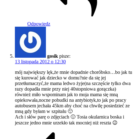
Odpowiedz
gosik
pisze:
13 listopada 2012 o 12:30
mój największy lęk,że mnie dopadnie choróbsko…bo jak tu
się kurować jak dziecko w domu?nie da się jej
przetłumaczyć,że mama ledwo żyje(na szczęście tylko dwa
razy dopadła mnie przy niej 40stopniowa gorączka)
również miło wspominam jak to moja mama się mną
opiekowała,nocne pobudki na antybiotyk,to jak po pracy
autobusem jechała 45km aby choć na chwilę posiedzieć ze
mną gdy byłam w szpitalu 🙂
Ach i słów parę o zdjęciach 🙂 Tosia okularnica boska i
jeszcze jedno mnie urzekło tak mocniej niż reszta 😉