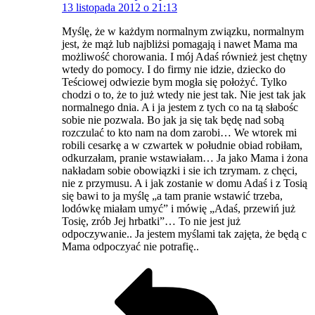
13 listopada 2012 o 21:13
Myślę, że w każdym normalnym związku, normalnym
jest, że mąż lub najbliżsi pomagają i nawet Mama ma
możliwość chorowania. I mój Adaś również jest chętny
wtedy do pomocy. I do firmy nie idzie, dziecko do
Teściowej odwiezie bym mogła się położyć. Tylko
chodzi o to, że to już wtedy nie jest tak. Nie jest tak jak
normalnego dnia. A i ja jestem z tych co na tą słabośc
sobie nie pozwala. Bo jak ja się tak będę nad sobą
rozczulać to kto nam na dom zarobi… We wtorek mi
robili cesarkę a w czwartek w południe obiad robiłam,
odkurzałam, pranie wstawiałam… Ja jako Mama i żona
nakładam sobie obowiązki i sie ich tzrymam. z chęci,
nie z przymusu. A i jak zostanie w domu Adaś i z Tosią
się bawi to ja myślę „a tam pranie wstawić trzeba,
lodówkę miałam umyć” i mówię „Adaś, przewiń już
Tosię, zrób Jej hrbatki”… To nie jest już
odpoczywanie.. Ja jestem myślami tak zajęta, że będą c
Mama odpoczyać nie potrafię..