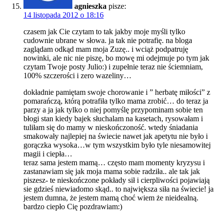
agnieszka
pisze:
14 listopada 2012 o 18:16
czasem jak Cie czytam to tak jakby moje myśli tylko
cudownie ubrane w słowa. ja tak nie potrafię. na bloga
zaglądam odkąd mam moja Zuzę.. i wciąż podpatruję
nowinki, ale nic nie piszę, bo mowę mi odejmuje po tym jak
czytam Twoje posty Julio:) i zupełnie teraz nie ściemniam,
100% szczerości i zero wazeliny…
dokładnie pamiętam swoje chorowanie i ” herbatę miłości” z
pomarańczą, którą potrafiła tylko mama zrobić… do teraz ja
parzy a ja jak tylko o niej pomyślę przypominam sobie ten
błogi stan kiedy bajek słuchalam na kasetach, rysowałam i
tuliłam się do mamy w nieskończoność. wtedy śniadania
smakowały najlepiej na świecie nawet jak apetytu nie było i
gorączka wysoka…w tym wszystkim było tyle niesamowitej
magii i ciepła…
teraz sama jestem mamą… często mam momenty kryzysu i
zastanawiam się jak moja mama sobie radziła.. ale tak jak
piszesz- te nieskończone pokłady sił i cierpliwości pojawiają
sie gdzieś niewiadomo skąd.. to największa siła na świecie! ja
jestem dumna, że jestem mamą choć wiem że nieidealną.
bardzo ciepło Cię pozdrawiam:)