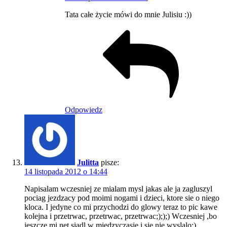
Tata całe życie mówi do mnie Julisiu :))
Odpowiedz
Julitta
pisze:
14 listopada 2012 o 14:44
Napisalam wczesniej ze mialam mysl jakas ale ja zagluszyl
pociag jezdzacy pod moimi nogami i dzieci, ktore sie o niego
kloca. I jedyne co mi przychodzi do glowy teraz to pic kawe
kolejna i przetrwac, przetrwac, przetrwac;););) Wczesniej ,bo
jeszcze mi net siadl w miedzyczasie i sie nie wyslalo:)