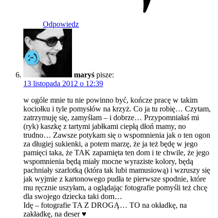
Odpowiedz
maryś
pisze:
13 listopada 2012 o 12:39
w ogóle mnie tu nie powinno być, kończe pracę w takim
kociołku i tyle pomysłów na krzyż. Co ja tu robię… Czytam,
zatrzymuję się, zamyślam – i dobrze… Przypomniałaś mi
(ryk) kaszkę z tartymi jabłkami ciepłą dłoń mamy, no
trudno… Zawsze potykam się o wspomnienia jak o ten ogon
za długiej sukienki, a potem marzę, że ja też będę w jego
pamięci taka, że TAK zapamięta ten dom i te chwile, że jego
wspomnienia będą miały mocne wyraziste kolory, będą
pachniały szarlotką (która tak lubi mamusiową) i wzruszy się
jak wyjmie z kartonowego pudła te pierwsze spodnie, które
mu ręcznie uszyłam, a oglądając fotografie pomyśli też chcę
dla swojego dziecka taki dom…
Idę – fotografie TA Z DROGĄ… TO na okładkę, na
zakładkę, na deser ♥