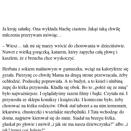
Ja kroję sałatkę. Ona wykłada blachę ciastem. Jakąś taką chwilę
milczenia przerywam mówiąc…
– Wiesz… tak mi się marzy wrócić do chorowania w dzieciństwie.
Nawet z wielką gorączką, katarem, który zapycha całą głowę i
kaszlem, że z brzucha chce wyskoczyć.
Herbata z sokiem malinowym w garnuszku, wciąż na kaloryferze się
grzała. Pierzynę co chwilę Mama na drugą strone przewracała, żeby
ochłodzić. Poduszkę poprawiała. A to budyń, a to kisiel i ulubiną
zupę do łóżka przynosiła. Kładła się obok. Bo to „połóż się ze mną”
było najważniejsze. I oglądałyśmy razem filmy i bajki. Czytała mi. I
przynosiła ze sklepu komiksy i książeczki. I konieczne było, żeby
chorować na łóżku rodziców. Obok stał taboret a na nim termometr,
lekarstwa, chusteczki i wszelakie niezbędniki. I Tata wchodząc do
domu, najpierw kierował się do mnie. Siadał na brzegu łóżka,
głaskał po głowie i mówił „i jak sie ma nasza dziewczynka?” albo „i
jak? lepiej coś Julisiu?”..