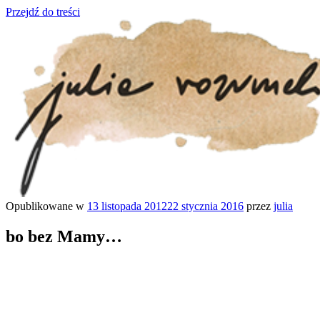
Przejdź do treści
Opublikowane w
13 listopada 2012
22 stycznia 2016
przez
julia
julia rozumek
o życiu i szukaniu w nim szczęścia
bo bez Mamy…