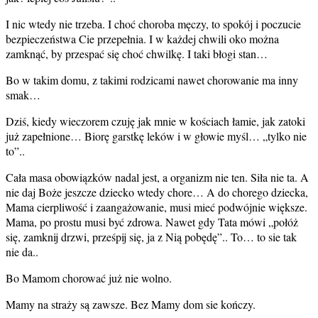
I nic wtedy nie trzeba. I choć choroba męczy, to spokój i poczucie
bezpieczeństwa Cie przepełnia. I w każdej chwili oko można
zamknąć, by przespać się choć chwilkę. I taki błogi stan…
Bo w takim domu, z takimi rodzicami nawet chorowanie ma inny
smak…
Dziś, kiedy wieczorem czuję jak mnie w kościach łamie, jak zatoki
już zapełnione… Biorę garstkę leków i w głowie myśl… „tylko nie
to”..
Cała masa obowiązków nadal jest, a organizm nie ten. Siła nie ta. A
nie daj Boże jeszcze dziecko wtedy chore… A do chorego dziecka,
Mama cierpliwość i zaangażowanie, musi mieć podwójnie większe.
Mama, po prostu musi być zdrowa. Nawet gdy Tata mówi „połóż
się, zamknij drzwi, prześpij się, ja z Nią pobędę”.. To… to sie tak
nie da..
Bo Mamom chorować już nie wolno.
Mamy na straży są zawsze. Bez Mamy dom sie kończy.