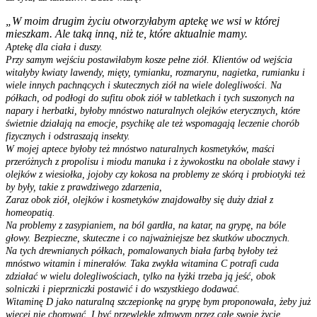
„
W moim drugim życiu otworzyłabym aptekę we wsi w której
mieszkam. Ale taką inną, niż te, które aktualnie mamy.
Aptekę dla ciała i duszy.
Przy samym wejściu postawiłabym kosze pełne ziół. Klientów od wejścia
witałyby kwiaty lawendy, mięty, tymianku, rozmarynu, nagietka, rumianku i
wiele innych pachnących i skutecznych ziół na wiele dolegliwości. Na
półkach, od podłogi do sufitu obok ziół w tabletkach i tych suszonych na
napary i herbatki, byłoby mnóstwo naturalnych olejków eterycznych, które
świetnie działają na emocje, psychikę ale też wspomagają leczenie chorób
fizycznych i odstraszają insekty.
W mojej aptece byłoby też mnóstwo naturalnych kosmetyków, maści
przeróżnych z propolisu i miodu manuka i z żywokostku na obolałe stawy i
olejków z wiesiołka, jojoby czy kokosa na problemy ze skórą i probiotyki też
by były, takie z prawdziwego zdarzenia,
Zaraz obok ziół, olejków i kosmetyków znajdowałby się duży dział z
homeopatią.
Na problemy z zasypianiem, na ból gardła, na katar, na grypę, na bóle
głowy. Bezpieczne, skuteczne i co najważniejsze bez skutków ubocznych.
Na tych drewnianych półkach, pomalowanych biała farbą byłoby też
mnóstwo witamin i minerałów. Taka zwykła witamina C potrafi cuda
zdziałać w wielu dolegliwościach, tylko na łyżki trzeba ją jeść, obok
solniczki i pieprzniczki postawić i do wszystkiego dodawać.
Witaminę D jako naturalną szczepionkę na grypę bym proponowała, żeby już
więcej nie chorować. I być przewlekłe zdrowym przez całe swoje życie.