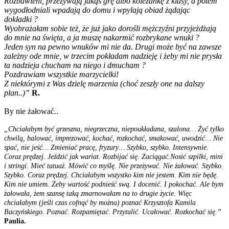
Rozbawieni, przeżywają jakąś grę albo koleżankę z klasy, a potem
wygodłodniali wpadają do domu i wpylają obiad żądając
dokładki ?
Wyobrażałam sobie też, że już jako dorośli mężczyźni przyjeżdżają
do mnie na święta, a ja muszę nakarmić rozbrykane wnuki ?
Jeden syn na pewno wnuków mi nie da. Drugi może być na zawsze
zależny ode mnie, w trzecim pokładam nadzieję i żeby mi nie prysła
ta nadzieja chucham na niego i dmucham ?
Pozdrawiam wszystkie marzycielki!
Z niektórymi z Was dzielę marzenia (choć zeszły one na dalszy
plan..)”
R.
By nie żałować..
„Chciałabym być grzeszna, niegrzeczna, niepoukładana, szalona… Żyć tylko
chwilą, balować, imprezować, kochać, rozkochać, smakować, uwodzić… Nie
spać, nie jeść… Zmieniać pracę, fryzury… Szybko, szybko. Intensywnie.
Coraz prędzej. Jeździć jak wariat. Rozbijać się. Zaciągać.Nosić szpilki, mini
i stringi. Mieć tatuaż. Mówić co myślę. Nie przeżywać. Nie żałować. Szybko.
Szybko. Coraz prędzej. Chciałabym wszystko kim nie jestem. Kim nie będę.
Kim nie umiem. Żeby wartość podnieść swą. I docenić. I pokochać. Ale bym
żałowała, żem szansę taką zmarnowałam na to drugie życie. Więc
chciałabym (jeśli czas cofnąć by można) poznać Krzysztofa Kamila
Baczyńskiego. Poznać. Rozpamiętać. Przytulić. Ucałować. Rozkochać się.”
Paulia.