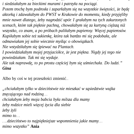
i siedziałabym za bieckimi murami i patrzyła na pociągi.
Potem trochę bym podrosła i zaparłabym się na wszystkie świętości, że będę
aktorką i zdawałabym do PWST w Krakowie do momentu, kiedy przyjęliby
mnie nawet dlatego, żeby nagrodzić upór. I grałabym na tych zakurzonych
scenach, które tak pięknie pachną, chowałabym się za kurtyną cięższą niż
wszystko, co znam, a po próbach paliłabym papierosy. Więcej papierosów.
Kupiłabym sobie też sukienkę, która tak bardzo mi się podobała, ale
odmawiałam jej sobie wiecznie myśląc o obowiązkach.
Nie wstydziłabym się śpiewać na Plantach.
I powiedziałabym mojej przyjaciółce, że jest piękna. Nigdy jej tego nie
powiedziałam. Tak mi się wydaje.
Ale tak naprawdę, to po prostu częściej bym się uśmiechała. Do ludzi.”
Gina
Albo by coś w tej przeszłości zmienić..
„chciałabym tylko w dzieciństwie nie mieszkać w sąsiedztwie wujka
znęcającego nad rodziną…
chciałabym żeby moja babcia była milsza dla mamy
żeby rodzice mieli więcej życia dla siebie
żeby żyli
mimo to…
….dzieciństwo to najpiękniejsze wspomnienia jakie mamy…
mimo wszystko”
Ania