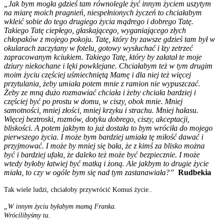
„
Jak bym mogła gdzieś tam równolegle żyć innym życiem uszytym
na miarę moich pragnień, niespełnionych życzeń to chciałabym
wkleić sobie do tego drugiego życia mądrego i dobrego Tatę.
Takiego Tatę ciepłego, głaskającego, wyganiającego złych
chłopaków z mojego pokoju. Tatę, który by zawsze gdzieś tam był w
okularach zaczytany w fotelu, gotowy wysłuchać i łzy zetrzeć
zapracowanym kciukiem. Takiego Tatę, który by załatał te moje
dziury niekochane i lęki powklejane. Chciałabym też w tym drugim
moim życiu częściej uśmiechniętą Mamę i dla niej też więcej
przytulania, żeby umiała potem mnie z ramion nie wypuszczać.
Żeby ze mną dużo rozmawiać chciała i żeby chciała bardziej i
częściej być po prostu w domu, w ciszy, obok mnie. Mniej
samotności, mniej złości, mniej krzyku i strachu. Mniej hałasu.
Więcej beztroski, rozmów, dotyku dobrego, ciszy, akceptacji,
bliskości. A potem jakbym to już dostała to bym wróciła do mojego
pierwszego życia. I może bym bardziej umiała tę miłość dawać i
przyjmować. I może by mniej się bała, że z kimś za blisko można
być i bardziej ufała, że daleko też może być bezpiecznie. I może
wtedy byłoby łatwiej być matką i żoną. Ale jakbym to drugie życie
miała, to czy w ogóle bym się nad tym zastanawiała?”
Rudbekia
Tak wiele ludzi, chciałoby przywrócić Komuś życie..
„W innym życiu byłabym mamą Franka.
Wrócilibyśmy tu.