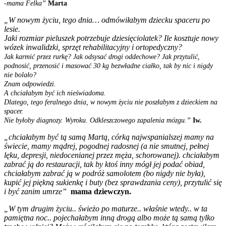
-mama Felka”
Marta
„
W nowym życiu, tego dnia… odmówiłabym dziecku spaceru po
lesie.
Jaki rozmiar pieluszek potrzebuje dziesięciolatek? Ile kosztuje nowy
wózek inwalidzki, sprzęt
rehabilitacyjny i ortopedyczny?
Jak karmić przez rurkę? Jak odsysać drogi oddechowe? Jak przytulić,
podnosić, przenosić i masować 30 kg bezwładne ciałko, tak by nic i nigdy
nie bolało?
Znam odpowiedzi.
A chciałabym być ich nieświadoma.
Dlatego, tego feralnego dnia, w nowym życiu nie poszłabym z dzieckiem na
spacer.
Nie byłoby diagnozy. Wyroku. Odkleszczowego zapalenia mózgu.”
Iw.
„
chciałabym być tą samą Martą, córką najwspanialszej mamy na
świecie, mamy mądrej, pogodnej radosnej (a nie smutnej, pełnej
lęku, depresji, niedocenianej przez męża, schorowanej). chciałabym
zabrać ją do restauracji, tak by ktoś inny mógł jej podać obiad,
chciałabym zabrać ją w podróż samolotem (bo nigdy nie była),
kupić jej piękną sukienkę i buty (bez sprawdzania ceny), przytulić się
i być zanim umrze”
mama dziewczyn.
„
W tym drugim życiu.. świeżo po maturze.. właśnie wtedy.. w ta
pamiętna noc.. pojechałabym inną drogą albo może tą samą tylko