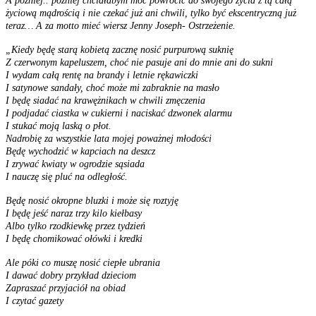
A później.. później chciałabym móc powrócić do swojego życia z tą całą
życiową mądrością i nie czekać już ani chwili, tylko być ekscentryczną już
teraz… A za motto mieć wiersz Jenny Joseph- Ostrzeżenie.
„Kiedy będę starą kobietą zacznę nosić purpurową suknię
Z czerwonym kapeluszem, choć nie pasuje ani do mnie ani do sukni
I wydam całą rentę na brandy i letnie rękawiczki
I satynowe sandały, choć może mi zabraknie na masło
I będę siadać na krawężnikach w chwili zmęczenia
I podjadać ciastka w cukierni i naciskać dzwonek alarmu
I stukać moją laską o płot.
Nadrobię za wszystkie lata mojej poważnej młodości
Będę wychodzić w kapciach na deszcz
I zrywać kwiaty w ogrodzie sąsiada
I nauczę się pluć na odległość.
Będę nosić okropne bluzki i może się roztyję
I będę jeść naraz trzy kilo kiełbasy
Albo tylko rzodkiewkę przez tydzień
I będę chomikować ołówki i kredki
Ale póki co muszę nosić ciepłe ubrania
I dawać dobry przykład dzieciom
Zapraszać przyjaciół na obiad
I czytać gazety