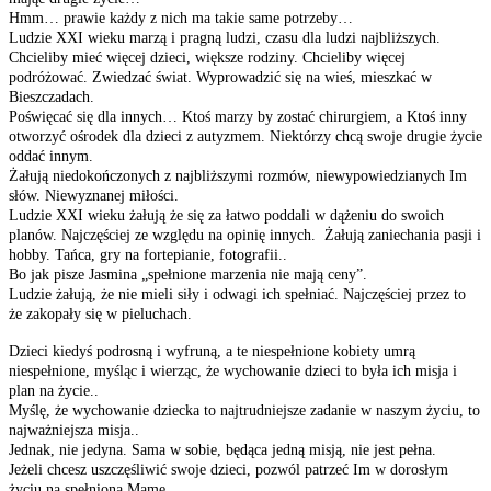
Hmm… prawie każdy z nich ma takie same potrzeby…
Ludzie XXI wieku marzą i pragną ludzi, czasu dla ludzi najbliższych.
Chcieliby mieć więcej dzieci, większe rodziny. Chcieliby więcej
podróżować. Zwiedzać świat. Wyprowadzić się na wieś, mieszkać w
Bieszczadach.
Poświęcać się dla innych… Ktoś marzy by zostać chirurgiem, a Ktoś inny
otworzyć ośrodek dla dzieci z autyzmem. Niektórzy chcą swoje drugie życie
oddać innym.
Żałują niedokończonych z najbliższymi rozmów, niewypowiedzianych Im
słów. Niewyznanej miłości.
Ludzie XXI wieku żałują że się za łatwo poddali w dążeniu do swoich
planów. Najczęściej ze względu na opinię innych. Żałują zaniechania pasji i
hobby. Tańca, gry na fortepianie, fotografii..
Bo jak pisze Jasmina „spełnione marzenia nie mają ceny”.
Ludzie żałują, że nie mieli siły i odwagi ich spełniać. Najczęściej przez to
że zakopały się w pieluchach.
Dzieci kiedyś podrosną i wyfruną, a te niespełnione kobiety umrą
niespełnione, myśląc i wierząc, że wychowanie dzieci to była ich misja i
plan na życie..
Myślę, że wychowanie dziecka to najtrudniejsze zadanie w naszym życiu, to
najważniejsza misja..
Jednak, nie jedyna. Sama w sobie, będąca jedną misją, nie jest pełna.
Jeżeli chcesz uszczęśliwić swoje dzieci, pozwól patrzeć Im w dorosłym
życiu na spełnioną Mamę.