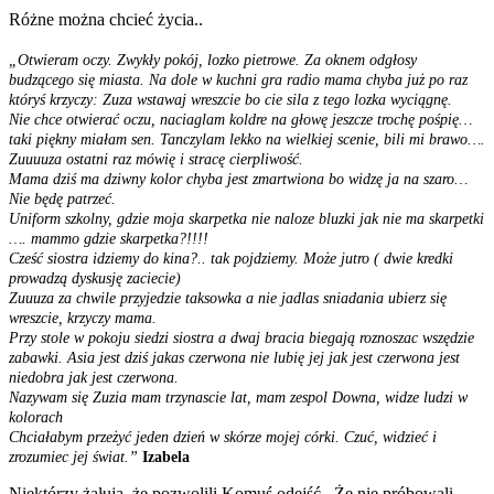
Różne można chcieć życia..
„
Otwieram oczy. Zwykły pokój, lozko pietrowe. Za oknem odgłosy
budzącego się miasta. Na dole w kuchni gra radio mama chyba już po raz
któryś krzyczy: Zuza wstawaj wreszcie bo cie sila z tego lozka wyciągnę.
Nie chce otwierać oczu, naciaglam koldre na głowę jeszcze trochę pośpię…
taki piękny miałam sen. Tanczylam lekko na wielkiej scenie, bili mi brawo….
Zuuuuza ostatni raz mówię i stracę cierpliwość.
Mama dziś ma dziwny kolor chyba jest zmartwiona bo widzę ja na szaro…
Nie będę patrzeć.
Uniform szkolny, gdzie moja skarpetka nie naloze bluzki jak nie ma skarpetki
…. mammo gdzie skarpetka?!!!!
Cześć siostra idziemy do kina?.. tak pojdziemy. Może jutro ( dwie kredki
prowadzą dyskusję zaciecie)
Zuuuza za chwile przyjedzie taksowka a nie jadlas sniadania ubierz się
wreszcie, krzyczy mama.
Przy stole w pokoju siedzi siostra a dwaj bracia biegają roznoszac wszędzie
zabawki. Asia jest dziś jakas czerwona nie lubię jej jak jest czerwona jest
niedobra jak jest czerwona.
Nazywam się Zuzia mam trzynascie lat, mam zespol Downa, widze ludzi w
kolorach
Chciałabym przeżyć jeden dzień w skórze mojej córki. Czuć, widzieć i
zrozumiec jej świat.”
Izabela
Niektórzy żałują, że pozwolili Komuś odejść.. Że nie próbowali