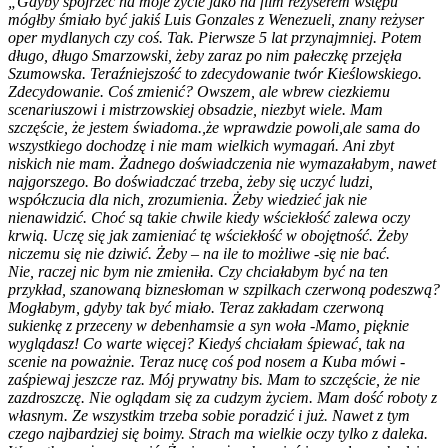
„Gdyby spojrzeć na moje życie jako na film reżyserem wstępu
mógłby śmiało być jakiś Luis Gonzales z Wenezueli, znany reżyser
oper mydlanych czy coś. Tak. Pierwsze 5 lat przynajmniej. Potem
długo, długo Smarzowski, żeby zaraz po nim pałeczkę przejęła
Szumowska. Teraźniejszość to zdecydowanie twór Kieślowskiego.
Zdecydowanie. Coś zmienić? Owszem, ale wbrew ciezkiemu
scenariuszowi i mistrzowskiej obsadzie, niezbyt wiele. Mam
szczęście, że jestem świadoma.,że wprawdzie powoli,ale sama do
wszystkiego dochodzę i nie mam wielkich wymagań. Ani zbyt
niskich nie mam. Żadnego doświadczenia nie wymazałabym, nawet
najgorszego. Bo doświadczać trzeba, żeby się uczyć ludzi,
współczucia dla nich, zrozumienia. Żeby wiedzieć jak nie
nienawidzić. Choć są takie chwile kiedy wściekłość zalewa oczy
krwią. Uczę się jak zamieniać tę wściekłość w obojętność. Żeby
niczemu się nie dziwić. Żeby – na ile to możliwe -się nie bać.
Nie, raczej nic bym nie zmieniła. Czy chciałabym być na ten
przykład, szanowaną biznesłoman w szpilkach czerwoną podeszwą?
Mogłabym, gdyby tak być miało. Teraz zakładam czerwoną
sukienkę z przeceny w debenhamsie a syn woła -Mamo, pięknie
wyglądasz! Co warte więcej? Kiedyś chciałam śpiewać, tak na
scenie na poważnie. Teraz nucę coś pod nosem a Kuba mówi -
zaśpiewaj jeszcze raz. Mój prywatny bis. Mam to szczęście, że nie
zazdroszczę. Nie oglądam się za cudzym życiem. Mam dość roboty z
własnym. Ze wszystkim trzeba sobie poradzić i już. Nawet z tym
czego najbardziej się boimy. Strach ma wielkie oczy tylko z daleka.