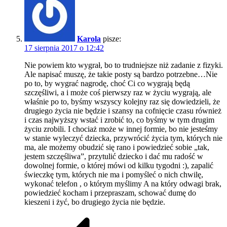
Karola
pisze:
17 sierpnia 2017 o 12:42
Nie powiem kto wygrał, bo to trudniejsze niż zadanie z fizyki.
Ale napisać muszę, że takie posty są bardzo potrzebne…Nie
po to, by wygrać nagrodę, choć Ci co wygrają będą
szczęśliwi, a i może coś pierwszy raz w życiu wygrają, ale
właśnie po to, byśmy wszyscy kolejny raz się dowiedzieli, że
drugiego życia nie będzie i szansy na cofnięcie czasu również
i czas najwyższy wstać i zrobić to, co byśmy w tym drugim
życiu zrobili. I chociaż może w innej formie, bo nie jesteśmy
w stanie wyleczyć dziecka, przywrócić życia tym, których nie
ma, ale możemy obudzić się rano i powiedzieć sobie „tak,
jestem szczęśliwa”, przytulić dziecko i dać mu radość w
dowolnej formie, o której mówi od kilku tygodni :), zapalić
świeczkę tym, których nie ma i pomyśleć o nich chwilę,
wykonać telefon , o którym myślimy A na który odwagi brak,
powiedzieć kocham i przepraszam, schować dumę do
kieszeni i żyć, bo drugiego życia nie będzie.