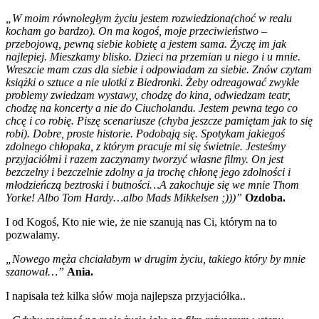
„W moim równoległym życiu jestem rozwiedziona(choć w realu
kocham go bardzo). On ma kogoś, moje przeciwieństwo –
przebojową, pewną siebie kobietę a jestem sama. Życzę im jak
najlepiej. Mieszkamy blisko. Dzieci na przemian u niego i u mnie.
Wreszcie mam czas dla siebie i odpowiadam za siebie. Znów czytam
książki o sztuce a nie ulotki z Biedronki. Żeby odreagować zwykłe
problemy zwiedzam wystawy, chodzę do kina, odwiedzam teatr,
chodzę na koncerty a nie do Ciucholandu. Jestem pewna tego co
chcę i co robię. Piszę scenariusze (chyba jeszcze pamiętam jak to się
robi). Dobre, proste historie. Podobają się. Spotykam jakiegoś
zdolnego chłopaka, z którym pracuje mi się świetnie. Jesteśmy
przyjaciółmi i razem zaczynamy tworzyć własne filmy. On jest
bezczelny i bezczelnie zdolny a ja trochę chłonę jego zdolności i
młodzieńczą beztroski i butności…A zakochuje się we mnie Thom
Yorke! Albo Tom Hardy…albo Mads Mikkelsen ;)))”
Ozdoba.
I od Kogoś, Kto nie wie, że nie szanują nas Ci, którym na to
pozwalamy.
„Nowego męża chciałabym w drugim życiu, takiego który by mnie
szanował…”
Ania.
I napisała też kilka słów moja najlepsza przyjaciółka..