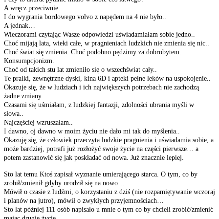
A wręcz przeciwnie..
I do wygrania bordowego volvo z napędem na 4 nie było..
A jednak…
Wieczorami czytając Wasze odpowiedzi uświadamiałam sobie jedno..
Choć mijają lata, wieki całe, w pragnieniach ludzkich nie zmienia się nic..
Choć świat się zmienia. Choć podobno pędzimy za dobrobytem.
Konsumpcjonizm.
Choć od takich stu lat zmieniło się o wszechświat cały..
Te pralki, zewnętrzne dyski, kina 6D i apteki pełne leków na uspokojenie..
Okazuje się, że w ludziach i ich największych potrzebach nie zachodzą
żadne zmiany..
Czasami się uśmiałam, z ludzkiej fantazji, zdolności ubrania myśli w
słowa..
Najczęściej wzruszałam..
I dawno, oj dawno w moim życiu nie dało mi tak do myślenia..
Okazuję się, że człowiek przeczyta ludzkie pragnienia i uświadamia sobie, a
może bardziej, potrafi już rozłożyć swoje życie na części pierwsze… a
potem zastanowić się jak poskładać od nowa. Już znacznie lepiej.
Sto lat temu Ktoś zapisał wyznanie umierającego starca. O tym, co by
zrobił/zmienił gdyby urodził się na nowo…
Mówił o czasie z ludźmi, o korzystaniu z dziś (nie rozpamiętywanie wczoraj
i planów na jutro), mówił o zwykłych przyjemnościach…
Sto lat później 111 osób napisało u mnie o tym co by chcieli zrobić/zmienić
mając drugie życie…