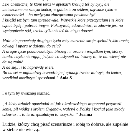
Leki chemiczne, te które teraz w aptekach królują też by były, ale
umieszczone na samym końcu, w gablocie za szkłem, używane tylko w
ostateczności….bo medycyna zintegrowana powinna być.
I książki też bym tam sprzedawała. Wszystkie które przeczytałam i te które
czytać będę i polecać innym. Pokazywać, udowadniać, że zdrowie jest na
wyciągnięcie ręki, trzeba tylko chcieć do niego dotrzeć.
Może nie potrzebuję drugiego życia żeby marzenie swoje spełnić?tylko trochę
odwagi i uporu w dążeniu do celu?
A drugie życie podarowałabym bliskiej mi osobie i wszystkim tym, którzy,
bardzo ciężko chorując, jedynie co usłyszeli od lekarzy to, że nic więcej nie
da się zrobić.
A da się….i to naprawdę wiele.
Bo nawet w najbardziej beznadziejnej sytuacji trzeba walczyć, do końca,
wszelkimi możliwymi sposobami.”
Ania S.
I o tym by uważniej słuchać..
„A kiedy dziadek opowiadał mi jak z krakowskiego wagonami przywozil
konie, pił wódkę z królem Cyganów, walczył o Polskę i kochał jako młody
człowiek … to teraz spisałabym to wszystko. ”
Joanna
Ludzie, którzy chcą pisać scenariusze i robią to dobrze, ale zupełnie
w siebie nie wierzą..