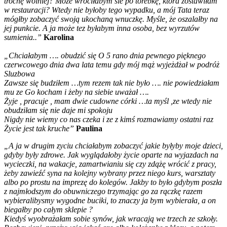
trochę wolniej? Może wróciłabym sie po torebkę, która zostawiłam
w restauracji? Wtedy nie byłoby tego wypadku, a mój Tata teraz
mógłby zobaczyć swoją ukochaną wnuczkę. Myśle, że oszalałby na
jej punkcie. A ja może tez byłabym inna osoba, bez wyrzutów
sumienia..”
Karolina
„
Chciałabym …. obudzić się O 5 rano dnia pewnego pięknego
czerwcowego dnia dwa lata temu gdy mój mąż wyjeżdżał w podróż
Sluzbowa
Zawsze się budziłem …tym rezem tak nie było …. nie powiedziałam
mu ze Go kocham i żeby na siebie uważał ….
Żyje , pracuje , mam dwie cudowne córki …ta myśl ,ze wtedy nie
obudziłam się nie daje mi spokoju
Nigdy nie wiemy co nas czeka i ze z kimś rozmawiamy ostatni raz
Życie jest tak kruche”
Paulina
„
A ja w drugim zyciu chciałabym zobaczyć jakie byłyby moje dzieci,
gdyby były zdrowe. Jak wyglądałoby życie oparte na wyjazdach na
wycieczki, na wakacje, zamartwianiu się czy zdążę wrócić z pracy,
żeby zawieźć syna na kolejny wybrany przez niego kurs, warsztaty
albo po prostu na imprezę do kolegów. Jakby to było gdybym poszła
z najmłodszym do obuwniczego trzymając go za rączkę razem
wybieralibysmy wygodne buciki, to znaczy ja bym wybierała, a on
biegałby po całym sklepie ?
Kiedyś wyobrażałam sobie synów, jak wracają we trzech ze szkoły.