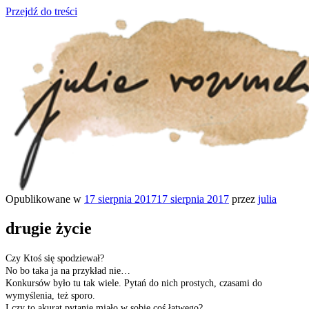
Przejdź do treści
Opublikowane w
17 sierpnia 2017
17 sierpnia 2017
przez
julia
julia rozumek
o życiu i szukaniu w nim szczęścia
drugie życie
Czy Ktoś się spodziewał?
No bo taka ja na przykład nie…
Konkursów było tu tak wiele. Pytań do nich prostych, czasami do
wymyślenia, też sporo.
I czy to akurat pytanie miało w sobie coś łatwego?