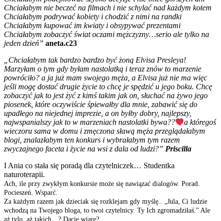
Chciałabym nie beczeć na filmach i nie schylać nad każdym kotem
Chciałabym podrywać kobiety i chodzić z nimi na randki
Chciałabym kupować im kwiaty i obsypywać prezentami
Chciałabym zobaczyć świat oczami mężczyzny…serio ale tylko na
jeden dzień”
aneta.c23
„Chciałabym tak bardzo bardzo być żoną Elvisa Presleya!
Marzyłam o tym gdy byłam nastolatką i teraz znów to marzenie
powróciło? a ja już mam swojego męża, a Elvisa już nie ma więc
jeśli mogę dostać drugie życie to chcę je spędzić u jego boku. Chcę
zobaczyć jak to jest żyć z kimś takim jak on, słuchać na żywo jego
piosenek, które oczywiście śpiewałby dla mnie, zabawić się do
upadłego na niejednej imprezie, a on byłby dobry, najlepszy,
najwspanialszy jak to w marzeniach nastolatki bywa??
a któregoś
wieczoru sama w domu i zmęczona sławą męża przeglądałabym
blogi, znalazłabym ten konkurs i wybrałabym tym razem
zwyczajnego faceta i życie na wsi z dala od ludzi?”
Priscilla
I Ania co stała się poradą dla czytelniczek… Studentka
naturoterapii.
Ach, ile przy zwykłym konkursie może się nawiązać dialogów. Porad.
Pocieszeń. Wsparć.
Za każdym razem jak dzieciak się rozklejam gdy myślę.. „Jula, Ci ludzie
wchodzą na Twojego bloga, to twoi czytelnicy. Ty Ich zgromadziłaś.” Ale
aż tylu, aż takich…? Dacie wiarę?