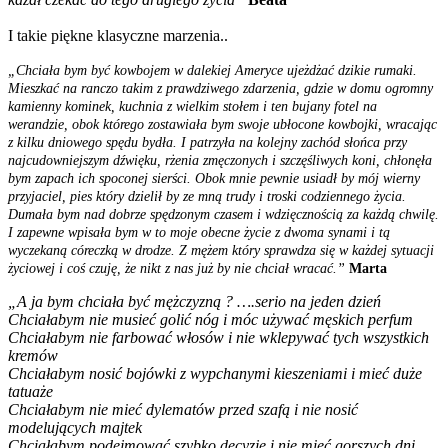
I takie piękne klasyczne marzenia..
„Chciała bym być kowbojem w dalekiej Ameryce ujeżdżać dzikie rumaki.
Mieszkać na ranczo takim z prawdziwego zdarzenia, gdzie w domu ogromny
kamienny kominek, kuchnia z wielkim stołem i ten bujany fotel na
werandzie, obok którego zostawiała bym swoje ubłocone kowbojki, wracając
z kilku dniowego spędu bydła. I patrzyła na kolejny zachód słońca przy
najcudowniejszym dźwięku, rżenia zmęczonych i szczęśliwych koni, chłonęła
bym zapach ich spoconej sierści. Obok mnie pewnie usiadł by mój wierny
przyjaciel, pies który dzielił by ze mną trudy i troski codziennego życia.
Dumała bym nad dobrze spędzonym czasem i wdzięcznością za każdą chwilę.
I zapewne wpisała bym w to moje obecne życie z dwoma synami i tą
wyczekaną córeczką w drodze. Z mężem który sprawdza się w każdej sytuacji
życiowej i coś czuję, że nikt z nas już by nie chciał wracać.”
Marta
„A ja bym chciała być mężczyzną
? ….serio na jeden dzień
Chciałabym nie musieć golić nóg i móc używać męskich perfum
Chciałabym nie farbować włosów i nie wklepywać tych wszystkich
kremów
Chciałabym nosić bojówki z wypchanymi kieszeniami i mieć duże
tatuaże
Chciałabym nie mieć dylematów przed szafą i nie nosić
modelujących majtek
Chciałabym podejmować szybko decyzje i nie mieć gorszych dni