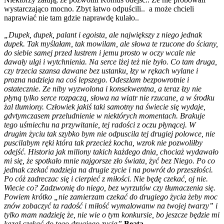
wystarczająco mocno. Zbyt łatwo odpuścili.. a może chcieli
naprawiać nie tam gdzie naprawdę kulało..
„Dupek, dupek, palant i egoista, ale największy z niego jednak
dupek. Tak myślałam, tak mowilam, ale słowa te rzucone do ściany,
do siebie samej przed lustrem i jemu prosto w oczy wcale nie
dawały ulgi i wytchnienia. Na serce lżej też nie było. Co tam druga,
czy trzecia szansa dawane bez ustanku, łzy w rękach wylane i
prozna nadzieja na coś lepszego. Odeszlam bezpowrotnie i
ostatecznie. Ze niby wyzwolona i konsekwentna, a teraz łzy nie
płyną tylko serce rozpaczą, słowa na wiatr nie rzucane, a w środku
żal tlumiony. Człowiek jakiś taki samotny na świecie się wydaje,
gdvtymczasem przeludnienie w niektórych momentach. Brakuje
tego uśmiechu na przywitanie, tej radości z oczu płynącej. W
drugim życiu tak szybko bym nie odpuscila tej drugiej polowce, nie
puscilabym ręki która tak przecież kocha, wzrok nie pozwoliłby
odejść. Historia jak miliony takich każdego dnia, chociaż wydawało
mi się, że spotkało mnie najgorsze zło świata, żyć bez Niego. Po co
jednak czekać nadzieja na drugie zycie i na powrót do przeszłości.
Po cóż zadreczac się i cierpieć z miłości. Nie będę czekać, oj nie.
Wiecie co? Zadzwonię do niego, bez wyrzutów czy tłumaczenia się.
Powiem krótko „nie zamierzam czekać do drugiego życia żeby moc
znów zobaczyć ta radość i miłość wymalowanw na twojej twarzy” i
tylko mam nadzieję że, nie wie o tym konkursie, bo jeszcze będzie mi
kazał czekać do tego drugiego zycia”
Beata