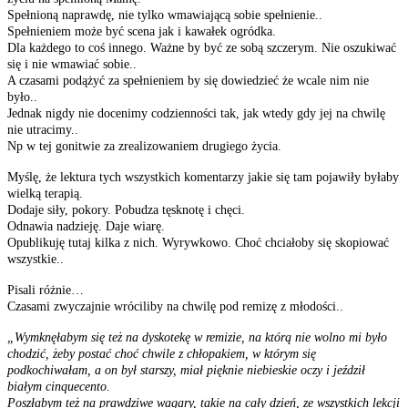
Spełnioną naprawdę, nie tylko wmawiającą sobie spełnienie..
Spełnieniem może być scena jak i kawałek ogródka.
Dla każdego to coś innego. Ważne by być ze sobą szczerym. Nie oszukiwać
się i nie wmawiać sobie..
A czasami podążyć za spełnieniem by się dowiedzieć że wcale nim nie
było..
Jednak nigdy nie docenimy codzienności tak, jak wtedy gdy jej na chwilę
nie utracimy..
Np w tej gonitwie za zrealizowaniem drugiego życia.
Myślę, że lektura tych wszystkich komentarzy jakie się tam pojawiły byłaby
wielką terapią.
Dodaje siły, pokory. Pobudza tęsknotę i chęci.
Odnawia nadzieję. Daje wiarę.
Opublikuję tutaj kilka z nich. Wyrywkowo. Choć chciałoby się skopiować
wszystkie..
Pisali różnie…
Czasami zwyczajnie wróciliby na chwilę pod remizę z młodości..
„Wymknęłabym się też na dyskotekę w remizie, na którą nie wolno mi było
chodzić, żeby postać choć chwile z chłopakiem, w którym się
podkochiwałam, a on był starszy, miał pięknie niebieskie oczy i jeździł
białym cinquecento.
Poszłabym też na prawdziwe wagary, takie na cały dzień, ze wszystkich lekcji