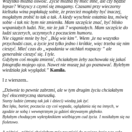
Wszystko można oswoić. Życie można by mieć inne, ale czy będzie
lepsze? Wszyscy z czymś się zmagamy. Czasami przy wieczorny
kieliszku wina popłakuję sobie, że przecież mogłoby być inaczej,
mogłabym zrobić to tak a tak. A kiedy wyschnie ostatnia łza, mówię
sobie -i tak nic bym nie zmieniła. Mam szczęście znać, być blisko
wspaniałych ludzi. Nie, nie że jak 7 wspaniałych. Mam szczęście do
ludzi szczerych, uczynnych z poczuciem humoru.
Nie ciągnie mnie by być „Bóg wie kim”. Wiem ,że na wszystko
przychodzi czas, a życie jest tylko jedno i krótkie, więc trzeba się nim
cieszyć. Mieć czas do „wpadania w otchłań rozpaczy ” ale
generalnie cieszyć się. I tyle.
Gdybym coś mogła zmienić, chciałabym żeby zachowała się jakaś
fotografia mojego ojca. Nawet nie muszę już go poznawać. Bylebym
wiedziała jak wyglądał.”
Kamila.
I z wierszem..
„
Dziwnie to pewnie zabrzmi, ale w tym drugim życiu chciałabym
być ekscentryczną staruszką.
Starzy ludzie (zresztą tak jak i dzieci) wiedzą jak żyć.
Bez lęku, barier, poczucia czy coś wypada, oglądania się na innych, w
zgodzie ze sobą i wewnętrznym ja gdzieś skrywanym głęboko.
Byłabym chodzącym wykrzyknikiem wielbiącym cud życia. I nosiłabym się na
fioletowo.