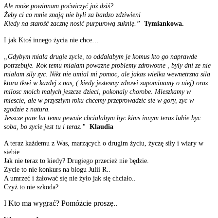
Ale może powinnam poćwiczyć już dziś?
Żeby ci co mnie znają nie byli za bardzo zdziwieni
Kiedy na starość zacznę nosić purpurową suknię.”
Tymiankowa.
I jak Ktoś innego życia nie chce…
„Gdybym miala drugie zycie, to oddalabym je komus kto go naprawde
potrzebuje. Rok temu mialam powazne problemy zdrowotne , byly dni ze nie
mialam sily zyc. Nikt nie umial mi pomoc, ale jakas wielka wewnetrzna sila
ktora tkwi w kazdej z nas, ( kiedy jestesmy zdrowi zapominamy o niej) oraz
milosc moich malych jeszcze dzieci, pokonaly chorobe. Mieszkamy w
miescie, ale w przyszlym roku chcemy przeprowadzic sie w gory, zyc w
zgodzie z natura.
Jeszcze pare lat temu pewnie chcialabym byc kims innym teraz lubie byc
soba, bo zycie jest tu i teraz.”
Klaudia
A teraz każdemu z Was, marzących o drugim życiu, życzę siły i wiary w
siebie.
Jak nie teraz to kiedy? Drugiego przecież nie będzie.
Życie to nie konkurs na blogu Julii R..
A umrzeć i żałować się nie żyło jak się chciało..
Czyż to nie szkoda?
I Kto ma wygrać? Pomóżcie proszę..