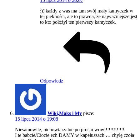
15 lipca 2014 o 20:07
:)) każdy z was ma tam swój mały kamyczek w
tej piękności, ale to prawda, że najważniejsze jest
to kto położył ten pierwszy kamyczek.
Odpowiedz
Wiki,Maks i My
pisze:
15 lipca 2014 o 19:08
Niesamowite, niepowtarzalne po prostu wow !!!!!!!!!!!!
I te babcie/Ciocie ech DAMY w kapeluszach … chylę czoła