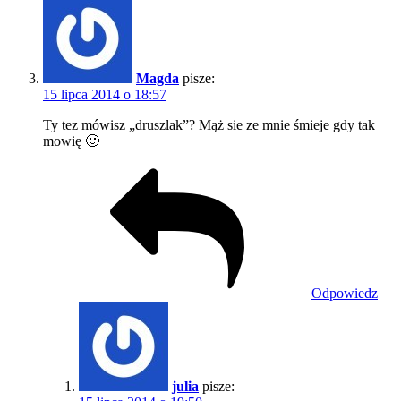
Magda
pisze:
15 lipca 2014 o 18:57
Ty tez mówisz „druszlak”? Mąż sie ze mnie śmieje gdy tak
mowię 🙂
Odpowiedz
julia
pisze: