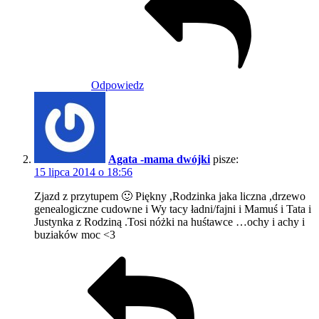
Odpowiedz
Agata -mama dwójki
pisze:
15 lipca 2014 o 18:56
Zjazd z przytupem 🙂 Piękny ,Rodzinka jaka liczna ,drzewo
genealogiczne cudowne i Wy tacy ładni/fajni i Mamuś i Tata i
Justynka z Rodziną .Tosi nóżki na huśtawce …ochy i achy i
buziaków moc <3