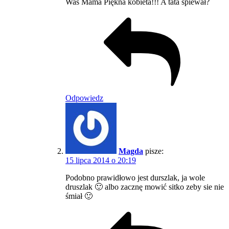
Was Mama Piękna kobieta!!! A tata śpiewał?
Odpowiedz
Magda
pisze:
15 lipca 2014 o 20:19
Podobno prawidłowo jest durszlak, ja wole
druszlak 🙂 albo zacznę mowić sitko zeby sie nie
śmiał 🙂