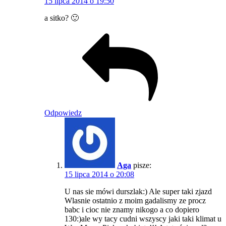
15 lipca 2014 o 19:50
a sitko? 🙂
Odpowiedz
Aga
pisze:
15 lipca 2014 o 20:08
U nas sie mówi durszlak:) Ale super taki zjazd
Wlasnie ostatnio z moim gadalismy ze procz
babc i cioc nie znamy nikogo a co dopiero
130:)ale wy tacy cudni wszyscy jaki taki klimat u