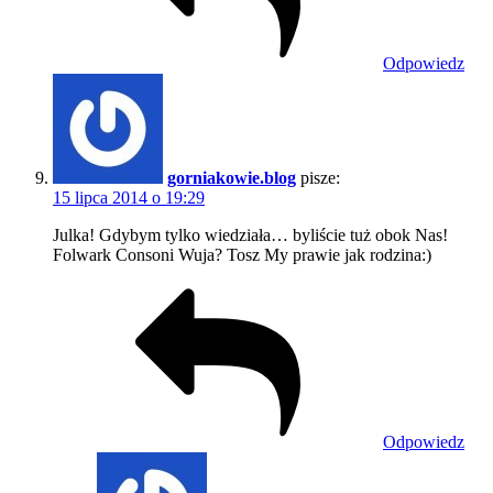
Odpowiedz
gorniakowie.blog
pisze:
15 lipca 2014 o 19:29
Julka! Gdybym tylko wiedziała… byliście tuż obok Nas!
Folwark Consoni Wuja? Tosz My prawie jak rodzina:)
Odpowiedz