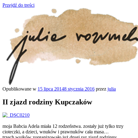
Przejdź do treści
Opublikowane w
15 lipca 2014
8 stycznia 2016
przez
julia
julia rozumek
o życiu i szukaniu w nim szczęścia
II zjazd rodziny Kupczaków
moja Babcia Adela miała 12 rodzeństwa. zostały już tylko trzy
cioteczki, a dzieci, wnuków i prawnuków cała masa…
trzech wujków zorganizowało już drugi raz zjazd rodzinny.