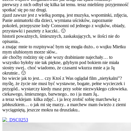
pierwszy z nich odbył się kilka lat temu. teraz mieliśmy przyjemność
spotkać się po raz drugi.
zjazd zawsze jest z wielką pompą. jest muzyka, wspominki, zdjęcia,
Panie animatorki dla dzieci, wymiana uścisków, zapoznanie
pokoleń, przepyszne lody Consonni od jednego z wujków, obiady,
przystawki i pasztety z kaczki.. 🙂
historii poważnych, śmiesznych, zaskakujących, w ilości nie do
opisania..
a znając mnie to rozpisywać bym się mogła dużo.. o wujku Mietku
mym ulubionym morze słów..
ale choćby rodziny się całe wozy drabiniaste najechały… to
wszystko byłoby nie tak piękne, gdybym pod bokiem nie miała
siostry swej.. choć wiadomo, że czasami wkurza mnie a ja Ją
okrutnie.. 🙂
bo wiecie jak to jest… czy Ktoś z Was oglądał film „nietykalni”?
myślę, że życie nie musi być wystawne, bogate, pełne wycieczek i
przygód.. wystarczy kiedy masz przy sobie niezwykłego człowieka.
ciekawego, śmiesznego, barwnego.. no i ja mam Ją..
a teraz wklejam kilka zdjęć.. i ja lecę zrobić sobię marchewkę z
jabłuszkiem… o jak mi się marzy.. a marchew mam świeżo z ziemi
wyciągniętą, jeszcze mokra na druszlaku..