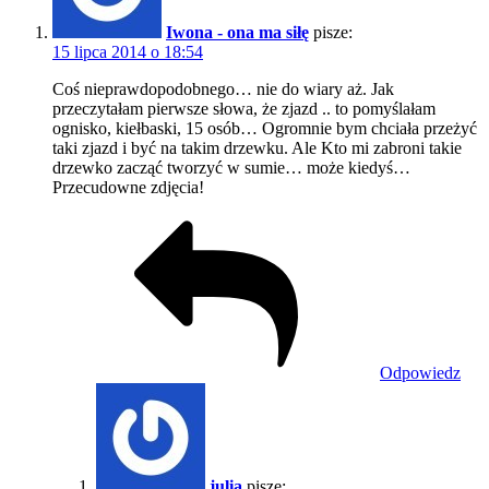
Iwona - ona ma siłę
pisze:
15 lipca 2014 o 18:54
Coś nieprawdopodobnego… nie do wiary aż. Jak
przeczytałam pierwsze słowa, że zjazd .. to pomyślałam
ognisko, kiełbaski, 15 osób… Ogromnie bym chciała przeżyć
taki zjazd i być na takim drzewku. Ale Kto mi zabroni takie
drzewko zacząć tworzyć w sumie… może kiedyś…
Przecudowne zdjęcia!
Odpowiedz
julia
pisze: