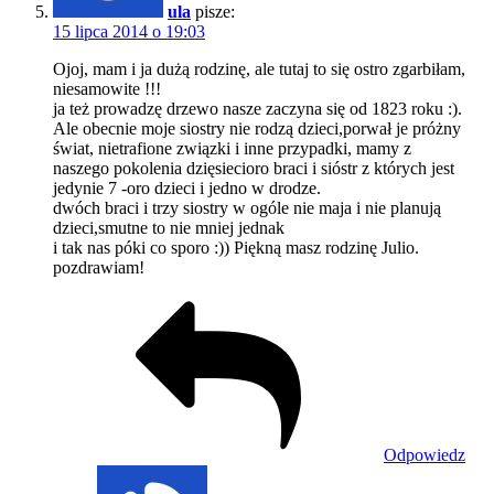
ula
pisze:
15 lipca 2014 o 19:03
Ojoj, mam i ja dużą rodzinę, ale tutaj to się ostro zgarbiłam,
niesamowite !!!
ja też prowadzę drzewo nasze zaczyna się od 1823 roku :).
Ale obecnie moje siostry nie rodzą dzieci,porwał je próżny
świat, nietrafione związki i inne przypadki, mamy z
naszego pokolenia dzięsiecioro braci i sióstr z których jest
jedynie 7 -oro dzieci i jedno w drodze.
dwóch braci i trzy siostry w ogóle nie maja i nie planują
dzieci,smutne to nie mniej jednak
i tak nas póki co sporo :)) Piękną masz rodzinę Julio.
pozdrawiam!
Odpowiedz