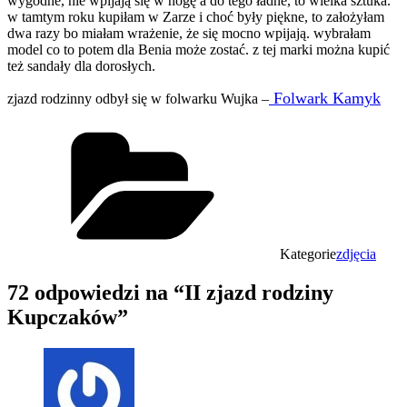
wygodne, nie wpijają się w nogę a do tego ładne, to wielka sztuka.
w tamtym roku kupiłam w Zarze i choć były piękne, to założyłam
dwa razy bo miałam wrażenie, że się mocno wpijają. wybrałam
model co to potem dla Benia może zostać. z tej marki można kupić
też sandały dla dorosłych.
Folwark Kamyk
zjazd rodzinny odbył się w folwarku Wujka –
Kategorie
zdjęcia
72 odpowiedzi na “II zjazd rodziny
Kupczaków”