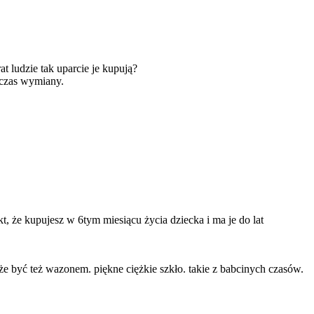
at ludzie tak uparcie je kupują?
ę czas wymiany.
t, że kupujesz w 6tym miesiącu życia dziecka i ma je do lat
e być też wazonem. piękne ciężkie szkło. takie z babcinych czasów.