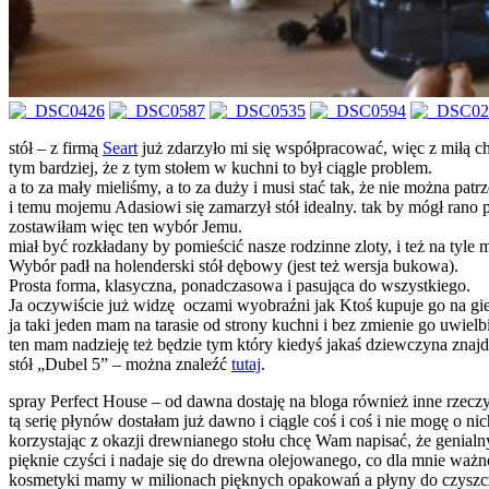
stół – z firmą
S
eart
już zdarzyło mi się współpracować, więc z miłą chę
tym bardziej, że z tym stołem w kuchni to był ciągle problem.
a to za mały mieliśmy, a to za duży i musi stać tak, że nie można patr
i temu mojemu Adasiowi się zamarzył stół idealny. tak by mógł rano prz
zostawiłam więc ten wybór Jemu.
miał być rozkładany by pomieścić nasze rodzinne zloty, i też na tyle
Wybór padł na holenderski stół dębowy (jest też wersja bukowa).
Prosta forma, klasyczna, ponadczasowa i pasująca do wszystkiego.
Ja oczywiście już widzę oczami wyobraźni jak Ktoś kupuje go na gi
ja taki jeden mam na tarasie od strony kuchni i bez zmienie go uwielb
ten mam nadzieję też będzie tym który kiedyś jakaś dziewczyna znajd
stół „Dubel 5” – można znaleźć
tutaj
.
spray Perfect House – od dawna dostaję na bloga również inne rzeczy 
tą serię płynów dostałam już dawno i ciągle coś i coś i nie mogę o nic
korzystając z okazji drewnianego stołu chcę Wam napisać, że genial
pięknie czyści i nadaje się do drewna olejowanego, co dla mnie ważn
kosmetyki mamy w milionach pięknych opakowań a płyny do czyszcz