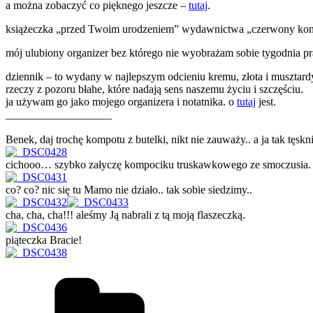
a można zobaczyć co pięknego jeszcze –
tutaj
.
książeczka „przed Twoim urodzeniem” wydawnictwa „czerwony kon
mój ulubiony organizer bez którego nie wyobrażam sobie tygodnia prac
dziennik – to wydany w najlepszym odcieniu kremu, złota i musztard
rzeczy z pozoru błahe, które nadają sens naszemu życiu i szczęściu.
ja używam go jako mojego organizera i notatnika. o
tutaj
jest.
___________________
Benek, daj trochę kompotu z butelki, nikt nie zauważy.. a ja tak tęskni
cichooo… szybko załyczę kompociku truskawkowego ze smoczusia. nie u
co? co? nic się tu Mamo nie działo.. tak sobie siedzimy..
cha, cha, cha!!! aleśmy Ją nabrali z tą moją flaszeczką.
piąteczka Bracie!
Kategorie