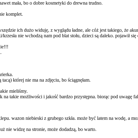
 nawet mała, bo o dobre kosmetyki do drewna trudno.
nie komplet.
szędzie ich dużo widuję, z wyglądu ładne, ale cóż jest takiego, że akur
ki/krzesła nie wchodzą nam pod blat stołu, dzieci są daleko. pojawił si
ie!!!
.
rierka.
 tacą) której nie ma na zdjęciu, bo ściągnęłam.
jakie mieliśmy.
 na takie możliwości i jakość bardzo przystępna. biorąc pod uwagę fak
klepu. wazon niebieski z grubego szkła. może być latem na wodę, a moż
już nie widzę na stronie, może dodadzą, bo warto.