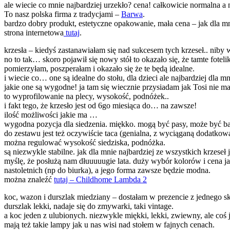
ale wiecie co mnie najbardziej urzekło? cena! całkowicie normalna a
To nasz polska firma z tradycjami –
Barwa
.
bardzo dobry produkt, estetyczne opakowanie, mała cena – jak dla m
strona internetowa
tutaj
.
krzesła – kiedyś zastanawiałam się nad sukcesem tych krzeseł.. niby w
no to tak… skoro pojawił się nowy stół to okazało się, że tamte foteli
pomierzyłam, poszperałam i okazało się że te będą idealne.
i wiecie co… one są idealne do stołu, dla dzieci ale najbardziej dla mn
jakie one są wygodne! ja tam się wiecznie przysiadam jak Tosi nie ma
to wyprofilowanie na plecy, wysokość, podnóżek..
i fakt tego, że krzesło jest od 6go miesiąca do… na zawsze!
ilość możliwości jakie ma …
wygodna pozycja dla siedzenia. miękko. mogą być pasy, może być ba
do zestawu jest też oczywiście taca (genialna, z wyciąganą dodatkową
można regulować wysokość siedziska, podnóżka.
są niezwykle stabilne. jak dla mnie najbardziej ze wszystkich krzeseł 
myślę, że posłużą nam dłuuuuugie lata. duży wybór kolorów i cena jak
nastoletnich (np do biurka), a jego forma zawsze będzie modna.
można znaleźć
tutaj – Childhome Lambda 2
koc, wazon i durszlak miedziany – dostałam w prezencie z jednego s
durszlak lekki, nadaje się do zmywarki, taki vintage.
a koc jeden z ulubionych. niezwykle miękki, lekki, zwiewny, ale coś 
mają też takie lampy jak u nas wisi nad stołem w fajnych cenach.