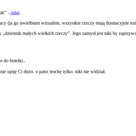
ik” –
tutaj
.
y (ja go uwielbiam wizualnie, wszystkie rzeczy mają ilustracyjnie tra
y „dziennik małych wielkich rzeczy”. Jego zamysł jest taki by zapisyw
e do butelki..
piję Ci dużo. o patrz trochę tylko. nikt nie widział.