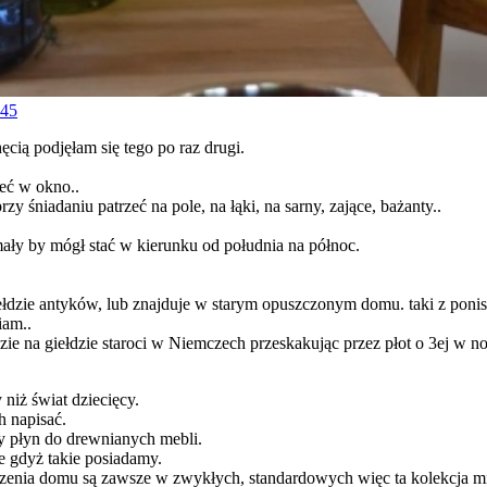
cią podjęłam się tego po raz drugi.
zeć w okno..
y śniadaniu patrzeć na pole, na łąki, na sarny, zające, bażanty..
 mały by mógł stać w kierunku od południa na północ.
ełdzie antyków, lub znajduje w starym opuszczonym domu. taki z poni
iam..
zie na giełdzie staroci w Niemczech przeskakując przez płot o 3ej w n
niż świat dziecięcy.
h napisać.
ny płyn do drewnianych mebli.
e gdyż takie posiadamy.
enia domu są zawsze w zwykłych, standardowych więc ta kolekcja mn