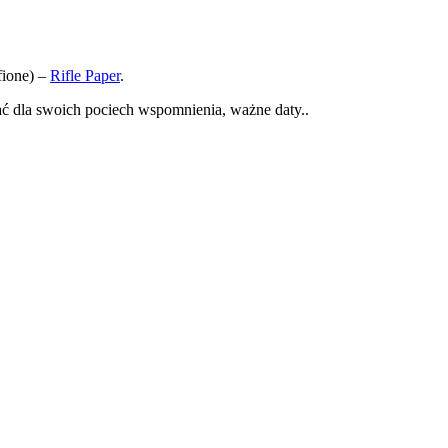
fione) –
Rifle Paper
.
ać dla swoich pociech wspomnienia, ważne daty..