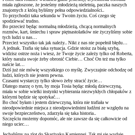
miała zgłoszone, że jesteśmy młodzieżą nieletnią, paczka naszych
znajomych z którą byliśmy pełna odpowiedzialności..
To przychodzi taka sekunda w Twoim życiu. Coś czego się
spodziewać trudno.
Bo przecież będąc normalną młodzieżą, chcącą normalnych
rozmów, kart, śmiechu i spraw piętnastolatków nie życzyliśmy sobie
tych ludzi u nas…
Przecież wszystko tak jak należy.. Nikt z nas nie popełnił błędu…
A jednak. Trafia się taka sytuacja. Gdzie stoisz za białą szybą,
widzisz ostrze noża i wiesz, że Twoje życie zależy tylko od Roberta,
który naraża swoje żeby obronić Ciebie… Choć On też ma tylko
naście lat…
Dziś już nie mówię wszystkiego co myślę. Zwyczajnie odchodzę od
ludzi, których nie jestem pewna.
Czasami wystarczy tylko słowo żeby stracić życie…
Dlatego marzę o tym, by moja Tosia będąc młodą dziewczyną,
miała w sobie wielki instynkt wybierania niezwykłych chłopaków z
którymi będzie się spotykać…
Bo choć byłam i jestem dziewczyną, która nie trafiała w
nieodpowiednie miejsca z nieodpowiednimi ludźmi ze względu na
swoje bezpieczeństwo, zdarzyła się taka historia..
Szczęściu możemy dopomóc, ale nie zawsze da się całkowicie od
niego uciec…
Jechaliśmy na zlot do Skarżysko Kamiennej. Tak mi się wydaje.