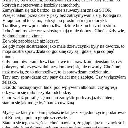
których nieprzerwanie jeździły samochody.
Zamyśliłam się tak bardzo, że nie zauważyłam znaku STOP.
Przejechałam przez cztery pasy bez zatrzymywania się. Kolega na
Virago zrobił to samo, patrząc po prostu na mój motocykl.
Trafiliśmy we wprost niemożliwą dziurę bez ruchu z obu stron.
I choć moi rodzice wraz siostrą znają mnie dobrze. Choć każdy wie,
że dmucham na zimne.
Że wolę zapobiegać niż leczyć.
Że gdy moje siostrzenice jako małe dziewczynki były na dworze, to
moja siostra sprawdzała co godzinę czy są i gdzie, a ja co pięć
minut.
Gdy rano otwieram drzwi tarasowe to sprawdzam nieustannie, czy
pokrywy od oczyszczalni przydomowej się nie otwarły. Choć mój
mąż mawia, że to niemożliwe, to ja sprawdzam codziennie..
Trzy razy sprawdzam czy pasy dzieci mają zapięte. Czy wyłączyłam
żelazko.
Dziś do nieznajomych ludzi pod wpływem alkoholu czy agresji
odzywam się miło i szybko odchodzę.
Choć wciąż potrafię się mocno zamyślić podczas jazdy autem,
staram się jak mogę być bardzo uważną.
Myślę, że kiedy miałam piętnaście lat jeszcze jedno życie podarował
mi Robert, a potem głupie szczęście…
Staram się tego szczęścia, choć mawiam, że głupie już nie zawieść i
udowodnić, że dobrze wykorzystam podarowaną mi szansę…