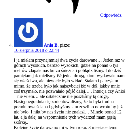
Odpowiedz
Ania B.
pisze:
16 sierpnia 2018 o 22:44
I ja miałam przynajmniej dwa życia darowane… Jeden raz w
górach wysokich, bardzo wysokich, gdzie na ponad 6 tys
metrów złapała nas burza śnieżna i pobłądziliśmy. I do dziś
pamiętam jak mieliśmy iść jedną drogą, która wydawała nam
się właściwa, ale niewiele było widać. Stałam i patrzyłam
mimo, że trzeba było jak najszybciej iść w dół, jakby mnie
coś trzymało, nie pozwalało pójść dalej… . Intuicja czy Anioł
– nie wiem… ale ostatecznie nie poszliśmy tą drogą.
Następnego dnia się zorientowaliśmy, że to była trudna
południowa ściana i gdybyśmy tam zeszli to odwrotu by już
nie było. I nikt by nas życiu nie znalazł… Minęło ponad 12
lat, a ja dalej na wspomnienie tych wydarzeń mam gęsią
skórkę..
Kolejne życie darowano mi w tym roku. 3 miesiące temu.