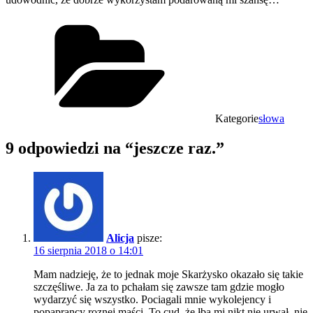
Kategorie
słowa
9 odpowiedzi na “jeszcze raz.”
Alicja
pisze:
16 sierpnia 2018 o 14:01
Mam nadzieję, że to jednak moje Skarżysko okazało się takie
szczęśliwe. Ja za to pchałam się zawsze tam gdzie mogło
wydarzyć się wszystko. Pociagali mnie wykolejency i
popaprancy roznej maści. To cud, że łba mi nikt nie urwał, nie