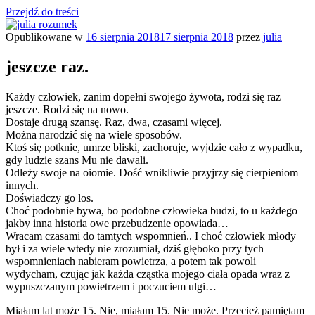
Przejdź do treści
Opublikowane w
16 sierpnia 2018
17 sierpnia 2018
przez
julia
julia rozumek
o życiu i szukaniu w nim szczęścia
jeszcze raz.
Każdy człowiek, zanim dopełni swojego żywota, rodzi się raz
jeszcze. Rodzi się na nowo.
Dostaje drugą szansę. Raz, dwa, czasami więcej.
Można narodzić się na wiele sposobów.
Ktoś się potknie, umrze bliski, zachoruje, wyjdzie cało z wypadku,
gdy ludzie szans Mu nie dawali.
Odleży swoje na oiomie. Dość wnikliwie przyjrzy się cierpieniom
innych.
Doświadczy go los.
Choć podobnie bywa, bo podobne człowieka budzi, to u każdego
jakby inna historia owe przebudzenie opowiada…
Wracam czasami do tamtych wspomnień.. I choć człowiek młody
był i za wiele wtedy nie zrozumiał, dziś głęboko przy tych
wspomnieniach nabieram powietrza, a potem tak powoli
wydycham, czując jak każda cząstka mojego ciała opada wraz z
wypuszczanym powietrzem i poczuciem ulgi…
Miałam lat może 15. Nie, miałam 15. Nie może. Przecież pamiętam