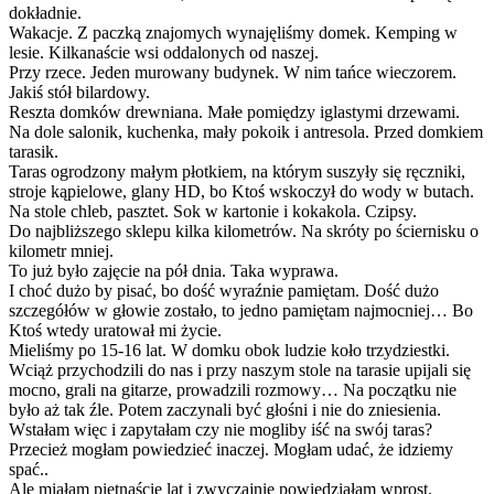
dokładnie.
Wakacje. Z paczką znajomych wynajęliśmy domek. Kemping w
lesie. Kilkanaście wsi oddalonych od naszej.
Przy rzece. Jeden murowany budynek. W nim tańce wieczorem.
Jakiś stół bilardowy.
Reszta domków drewniana. Małe pomiędzy iglastymi drzewami.
Na dole salonik, kuchenka, mały pokoik i antresola. Przed domkiem
tarasik.
Taras ogrodzony małym płotkiem, na którym suszyły się ręczniki,
stroje kąpielowe, glany HD, bo Ktoś wskoczył do wody w butach.
Na stole chleb, pasztet. Sok w kartonie i kokakola. Czipsy.
Do najbliższego sklepu kilka kilometrów. Na skróty po ściernisku o
kilometr mniej.
To już było zajęcie na pół dnia. Taka wyprawa.
I choć dużo by pisać, bo dość wyraźnie pamiętam. Dość dużo
szczegółów w głowie zostało, to jedno pamiętam najmocniej… Bo
Ktoś wtedy uratował mi życie.
Mieliśmy po 15-16 lat. W domku obok ludzie koło trzydziestki.
Wciąż przychodzili do nas i przy naszym stole na tarasie upijali się
mocno, grali na gitarze, prowadzili rozmowy… Na początku nie
było aż tak źle. Potem zaczynali być głośni i nie do zniesienia.
Wstałam więc i zapytałam czy nie mogliby iść na swój taras?
Przecież mogłam powiedzieć inaczej. Mogłam udać, że idziemy
spać..
Ale miałam piętnaście lat i zwyczajnie powiedziałam wprost.