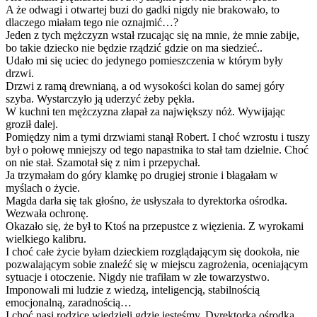
A że odwagi i otwartej buzi do gadki nigdy nie brakowało, to
dlaczego miałam tego nie oznajmić…?
Jeden z tych mężczyzn wstał rzucając się na mnie, że mnie zabije,
bo takie dziecko nie będzie rządzić gdzie on ma siedzieć..
Udało mi się uciec do jedynego pomieszczenia w którym były
drzwi.
Drzwi z ramą drewnianą, a od wysokości kolan do samej góry
szyba. Wystarczyło ją uderzyć żeby pękła.
W kuchni ten mężczyzna złapał za największy nóż. Wywijając
groził dalej.
Pomiędzy nim a tymi drzwiami stanął Robert. I choć wzrostu i tuszy
był o połowę mniejszy od tego napastnika to stał tam dzielnie. Choć
on nie stał. Szamotał się z nim i przepychał.
Ja trzymałam do góry klamkę po drugiej stronie i błagałam w
myślach o życie.
Magda darła się tak głośno, że usłyszała to dyrektorka ośrodka.
Wezwała ochronę.
Okazało się, że był to Ktoś na przepustce z więzienia. Z wyrokami
wielkiego kalibru.
I choć całe życie byłam dzieckiem rozglądającym się dookoła, nie
pozwalającym sobie znaleźć się w miejscu zagrożenia, oceniającym
sytuacje i otoczenie. Nigdy nie trafiłam w złe towarzystwo.
Imponowali mi ludzie z wiedzą, inteligencją, stabilnością
emocjonalną, zaradnością…
I choć nasi rodzice wiedzieli gdzie jesteśmy, Dyrektorka ośrodka