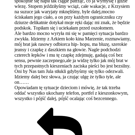
spokojnie się napił tak ciągle patrząc, co ja wymyślę i gdzie
wlezę. Stopem jeździłyśmy wciąż, całe wakacje, z Krzysiem
na suzuce jak waryjaty mknęliśmy, byle dalej,mocno
ściskałam jego ciało, a on przy każdym ograniczniku czy
dziurze delikatnie dotykał moje ręki dając mi znak, że będzie
podskok. Topiłam się i uciekałam przed oszołomem.
Ale bardzo mocno wyryła mi się w pamięci sytuacja bardzo
zwykła. Idziemy z Arkiem koło kina Marzenie, rozmawiamy,
mój brat jak rasowy odbiorca hip- hopu, ma bluzę, szerokie
jeansy i czapkę z daszkiem na głowie. Nagle podchodzi
czterech łepków i mu tę czapkę zdejmuję, gadają coś bez
sensu, pewnie zaczepnego,ale ja widzę tylko jak mój brat w
tych przepastnych kieszeniach zaciska pieści bo jest bezsilny.
Oni by Nas tam Jula stłukli gdybyśmy się tylko odezwali.
Idziemy dalej bez słowa, ja czując ulgę że tylko tyle, ale
on……
Opowiadam tę sytuacje dzieciom i mówię, że tak trzeba
oddać wszystko ukochany telefon, portfel z kieszonkowym,
wszystko i pójść dalej, pójść ocalając coś bezcennego.