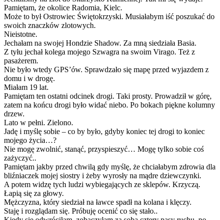
Pamiętam, że okolice Radomia, Kielc.
Może to był Ostrowiec Świętokrzyski. Musiałabym iść poszukać do
swoich znaczków zlotowych.
Nieistotne.
Jechałam na swojej Hondzie Shadow. Za mną siedziała Basia.
Z tyłu jechał kolega mojego Szwagra na swoim Virago. Też z
pasażerem.
Nie było wtedy GPS’ów. Sprawdzało się mapę przed wyjazdem z
domu i w drogę.
Miałam 19 lat.
Pamiętam ten ostatni odcinek drogi. Taki prosty. Prowadził w górę,
zatem na końcu drogi było widać niebo. Po bokach piękne kolumny
drzew.
Lato w pełni. Zielono.
Jadę i myślę sobie – co by było, gdyby koniec tej drogi to koniec
mojego życia…?
Nie mogę zwolnić, stanąć, przyspieszyć… Mogę tylko sobie coś
zażyczyć..
Pamiętam jakby przed chwilą gdy myślę, że chciałabym zdrowia dla
bliźniaczek mojej siostry i żeby wyrosły na mądre dziewczynki.
A potem widzę tych ludzi wybiegających ze sklepów. Krzyczą.
Łapią się za głowy.
Mężczyzna, który siedział na ławce spadł na kolana i klęczy.
Staję i rozglądam się. Próbuję ocenić co się stało..
Kiedy się odwróciłam, zobaczyłam za sobą cztery pasy ruchu, po