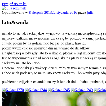
Przejdź do treści
Opublikowane w
8 sierpnia 2013
22 stycznia 2016
przez
julia
julia rozumek
o życiu i szukaniu w nim szczęścia
lato&woda
na lato to się tak czeka jakoś wyjątowo.. z większą niecierpliwością 
najpierw, całkiem nieświadomie czeka się by poleżeć w samej pielus
chwilę potem by na golasa móc biegać po plaży, trawie..
potem wyczekuje się upalnych dni na wyjazd do dziadków.
a najbardziej wtedy gdy lato to wakacje. plecak w kąt rzucony. często
lato to wspomnienia z nad morza i ogniska na plaży z paczką znajomych
czekamy na lato bo urlop.
a potem urlop taki jak wakacje dzieci. żeby w tym samym terminie. ra
i choć wiek podeszły to na to lato znów czekamy.. bo wnuki przyjadą
pozbierane zdjęcia z ostatnich naszych letnich dni. u babci, prababci, 