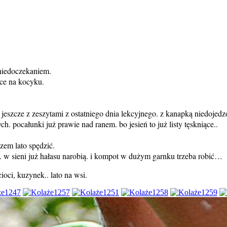
i niedoczekaniem.
zce na kocyku.
 jeszcze z zeszytami z ostatniego dnia lekcyjnego. z kanapką niedojedz
. pocałunki już prawie nad ranem. bo jesień to już listy tęskniące..
zem lato spędzić.
. w sieni już hałasu narobią. i kompot w dużym garnku trzeba robić…
cioci, kuzynek.. lato na wsi.