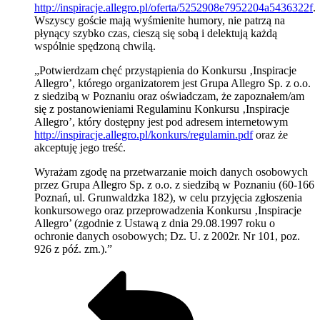
http://inspiracje.allegro.pl/oferta/5252908e7952204a5436322f
.
Wszyscy goście mają wyśmienite humory, nie patrzą na
płynący szybko czas, cieszą się sobą i delektują każdą
wspólnie spędzoną chwilą.
„Potwierdzam chęć przystąpienia do Konkursu ‚Inspiracje
Allegro’, którego organizatorem jest Grupa Allegro Sp. z o.o.
z siedzibą w Poznaniu oraz oświadczam, że zapoznałem/am
się z postanowieniami Regulaminu Konkursu ‚Inspiracje
Allegro’, który dostępny jest pod adresem internetowym
http://inspiracje.allegro.pl/konkurs/regulamin.pdf
oraz że
akceptuję jego treść.
Wyrażam zgodę na przetwarzanie moich danych osobowych
przez Grupa Allegro Sp. z o.o. z siedzibą w Poznaniu (60-166
Poznań, ul. Grunwaldzka 182), w celu przyjęcia zgłoszenia
konkursowego oraz przeprowadzenia Konkursu ‚Inspiracje
Allegro’ (zgodnie z Ustawą z dnia 29.08.1997 roku o
ochronie danych osobowych; Dz. U. z 2002r. Nr 101, poz.
926 z póź. zm.).”