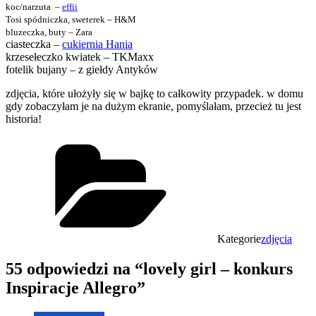
koc/narzuta –
effii
Tosi spódniczka, sweterek – H&M
bluzeczka, buty – Zara
ciasteczka –
cukiernia Hania
krzesełeczko kwiatek – TKMaxx
fotelik bujany – z giełdy Antyków
zdjęcia, które ułożyły się w bajkę to całkowity przypadek. w domu
gdy zobaczyłam je na dużym ekranie, pomyślałam, przecież tu jest
historia!
Kategorie
zdjęcia
55 odpowiedzi na “lovely girl – konkurs
Inspiracje Allegro”