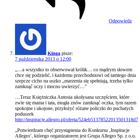
Odpowiedz
Kinga
pisze:
7 października 2013 o 12:00
„…a wszystko to obserwował królik… co mądrym słowem
chce się podzielić, i każdemu przechodniowi od tamtego dnia
szepcze cicho na uszko „marzenia się spełniają, trzeba tylko
zamknąć oczy i mocno uwierzyć…”
…Teraz Księżniczka Antosia ukołysana szczęściem, które
zwie się mama i tata, mogła znów zamknąć oczka, tym razem
spokojne i ukojone, przyłożyć różane policzki do puchatych
poduszek
http://inspiracje.allegro.pl/oferta/524eb51378522013501318d7
„Potwierdzam chęć przystąpienia do Konkursu ‚Inspiracje
Allegro’, którego organizatorem jest Grupa Allegro Sp. z o.o.