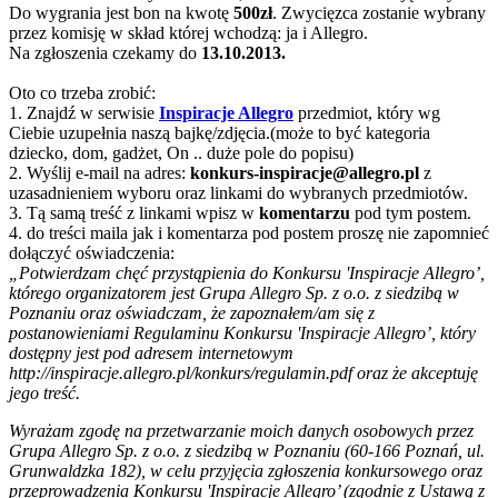
Do wygrania jest bon na kwotę
500zł
. Zwycięzca zostanie wybrany
przez komisję w skład której wchodzą: ja i Allegro.
Na zgłoszenia czekamy do
13.10.2013.
Oto co trzeba zrobić:
1. Znajdź w serwisie
Inspiracje Allegro
przedmiot, który wg
Ciebie uzupełnia naszą bajkę/zdjęcia.(może to być kategoria
dziecko, dom, gadżet, On .. duże pole do popisu)
2. Wyślij e-mail na adres:
konkurs-inspiracje@allegro.pl
z
uzasadnieniem wyboru oraz linkami do wybranych przedmiotów.
3. Tą samą treść z linkami wpisz w
komentarzu
pod tym postem.
4. do treści maila jak i komentarza pod postem proszę nie zapomnieć
dołączyć oświadczenia:
„Potwierdzam chęć przystąpienia do Konkursu 'Inspiracje Allegro’,
którego organizatorem jest Grupa Allegro Sp. z o.o. z siedzibą w
Poznaniu oraz oświadczam, że zapoznałem/am się z
postanowieniami Regulaminu Konkursu 'Inspiracje Allegro’, który
dostępny jest pod adresem internetowym
http://inspiracje.allegro.pl/konkurs/regulamin.pdf oraz że akceptuję
jego treść.
Wyrażam zgodę na przetwarzanie moich danych osobowych przez
Grupa Allegro Sp. z o.o. z siedzibą w Poznaniu (60-166 Poznań, ul.
Grunwaldzka 182), w celu przyjęcia zgłoszenia konkursowego oraz
przeprowadzenia Konkursu 'Inspiracje Allegro’ (zgodnie z Ustawą z