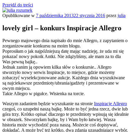
Przejdź do treści
Opublikowane w
7 października 2013
22 stycznia 2016
przez
julia
julia rozumek
o życiu i szukaniu w nim szczęścia
lovely girl – konkurs Inspiracje Allegro
Pewnego majowego dnia napisało do mnie Allegro, z zapytaniem o
zorganizowanie konkursu na moim blogu.
Poprosiłam o jak najpóźniejszą datę mając nadzieję, że uda mi się
pokazać nowy pokoik Antki. Nie zdążyliśmy, ale mam za to dla
Was pewną bajkę..
Jednak zanim ją opowiem kilka słów o konkursie.. Allegro
stworzyło nowy serwis Inspiracje, to miejsce, gdzie możemy
zobaczyć wyselekcjonowane aukcje. Każdego dnia wyszukiwane
są najciekawsze przedmioty/ubrania/gadżety i prezentowane w
owym miejscu.
Takie Allegro w pigułce. Wisienka na torcie.
Waszym zadaniem będzie wyszukanie na stronie
Inspiracje Allegro
czegoś, co uzupełni naszą bajkę. Może to być jedna rzecz, dwie lub
góra trzy. Krótko opisać dlaczego te przedmioty wpisują się idealnie
w obrazek. Stworzyłam bajkę, by i Wam było łatwiej. Wasza
historia może wychodzić poza naszą. Możecie coś dopisywać,
dokładać. A może być też krótko, dwa zdania uzasadniające wybór.