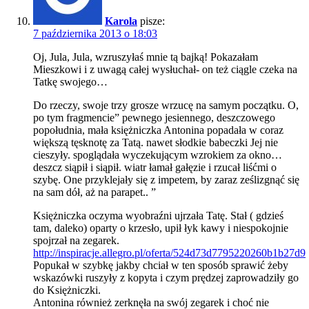
Karola
pisze:
7 października 2013 o 18:03
Oj, Jula, Jula, wzruszyłaś mnie tą bajką! Pokazałam
Mieszkowi i z uwagą całej wysłuchał- on też ciągle czeka na
Tatkę swojego…
Do rzeczy, swoje trzy grosze wrzucę na samym początku. O,
po tym fragmencie” pewnego jesiennego, deszczowego
popołudnia, mała księżniczka Antonina popadała w coraz
większą tęsknotę za Tatą. nawet słodkie babeczki Jej nie
cieszyły. spoglądała wyczekującym wzrokiem za okno…
deszcz siąpił i siąpił. wiatr łamał gałęzie i rzucał liśćmi o
szybę. One przyklejały się z impetem, by zaraz ześlizgnąć się
na sam dół, aż na parapet.. ”
Księżniczka oczyma wyobraźni ujrzała Tatę. Stał ( gdzieś
tam, daleko) oparty o krzesło, upił łyk kawy i niespokojnie
spojrzał na zegarek.
http://inspiracje.allegro.pl/oferta/524d73d7795220260b1b27d9
Popukał w szybkę jakby chciał w ten sposób sprawić żeby
wskazówki ruszyły z kopyta i czym prędzej zaprowadziły go
do Księżniczki.
Antonina również zerknęła na swój zegarek i choć nie