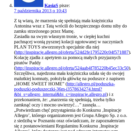
KasiaS
pisze:
7 października 2013 o 10:43
Z tą wiarą, że marzenia się spełniają mała księżniczka
Antonina wraz z Tatą wrócili do bezpiecznego domu niby do
zamku strzeżonego przez Mamę.
Zasiadła na swym własnym tronie, w ciepłej kuchni
pachnącej wonią pysznej kolacji ugotowanej w naczyniach
PLAN TOYS stworzonych specjalnie dla niej
(
http://inspiracje.allegro.pl/oferta/524d2fe1795220c04f571887
)
Kolację zjadła z apetytem za pomocą małych przyjaznych
piratów Paddy
(
http://inspiracje.allegro.pl/oferta/524aab4f785220b45ec33c50
)
Szczęśliwa, najedzona mała księżniczka udała się do swojej
malutkiej komnaty, położyła główkę na poduszce z napisem
„HOME SWEET HOME” (
http://allegro.pl/poduszka-
poduszki-poduszeczki-36m-i3578634274.html?
&bi_s=allegro_internal&bi_c=inspiracje.allegro.pl
) i z
przekonaniem, że: „marzenia się spełniają, trzeba tylko
zamknąć oczy i mocno uwierzyć…” zasnęła…
„Potwierdzam chęć przystąpienia do Konkursu ‚Inspiracje
Allegro’, którego organizatorem jest Grupa Allegro Sp. z o.o.
z siedzibą w Poznaniu oraz oświadczam, że zapoznałem/am
się z postanowieniami Regulaminu Konkursu ‚Inspiracje