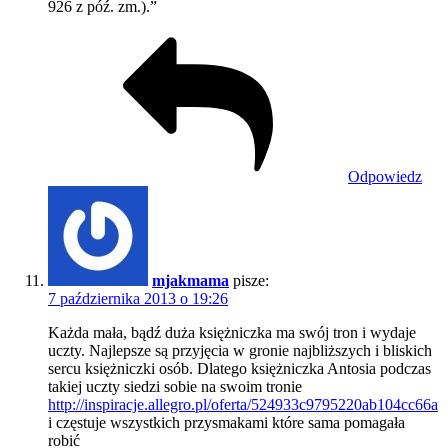
926 z póź. zm.).”
Odpowiedz
mjakmama
pisze:
7 października 2013 o 19:26
Każda mała, bądź duża księżniczka ma swój tron i wydaje
uczty. Najlepsze są przyjęcia w gronie najbliższych i bliskich
sercu księżniczki osób. Dlatego księżniczka Antosia podczas
takiej uczty siedzi sobie na swoim tronie
http://inspiracje.allegro.pl/oferta/524933c9795220ab104cc66a
i częstuje wszystkich przysmakami które sama pomagała
robić