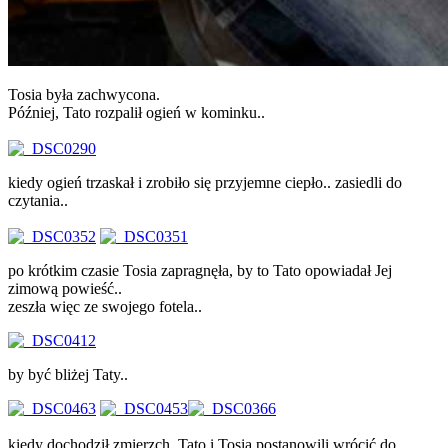
Tosia była zachwycona.
Później, Tato rozpalił ogień w kominku..
kiedy ogień trzaskał i zrobiło się przyjemne ciepło.. zasiedli do
czytania..
po krótkim czasie Tosia zapragnęła, by to Tato opowiadał Jej
zimową powieść..
zeszła więc ze swojego fotela..
by być bliżej Taty..
kiedy dochodził zmierzch, Tato i Tosia postanowili wrócić do