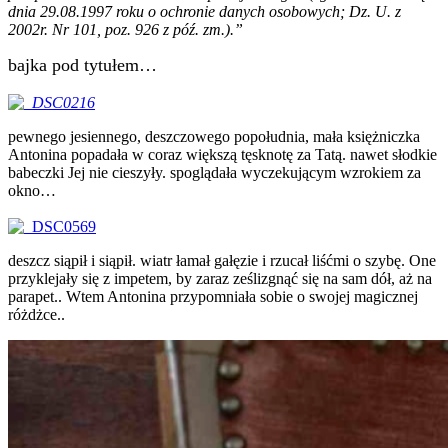
dnia 29.08.1997 roku o ochronie danych osobowych; Dz. U. z
2002r. Nr 101, poz. 926 z póź. zm.).”
bajka pod tytułem…
pewnego jesiennego, deszczowego popołudnia, mała księżniczka
Antonina popadała w coraz większą tęsknotę za Tatą. nawet słodkie
babeczki Jej nie cieszyły. spoglądała wyczekującym wzrokiem za
okno…
deszcz siąpił i siąpił. wiatr łamał gałęzie i rzucał liśćmi o szybę. One
przyklejały się z impetem, by zaraz ześlizgnąć się na sam dół, aż na
parapet.. Wtem Antonina przypomniała sobie o swojej magicznej
różdżce.
.