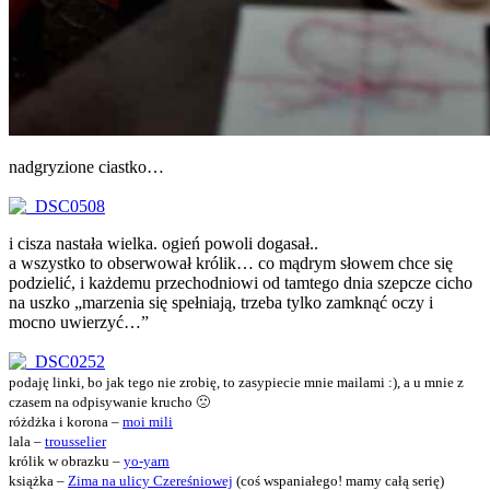
nadgryzione ciastko…
i cisza nastała wielka. ogień powoli dogasał..
a wszystko to obserwował królik… co mądrym słowem chce się
podzielić, i każdemu przechodniowi od tamtego dnia szepcze cicho
na uszko „marzenia się spełniają, trzeba tylko zamknąć oczy i
mocno uwierzyć…”
podaję linki, bo jak tego nie zrobię, to zasypiecie mnie mailami :), a u mnie z
czasem na odpisywanie krucho 🙁
różdżka i korona –
moi mili
lala –
trousselier
królik w obrazku –
yo-yarn
książka –
Zima na ulicy Czereśniowej
(coś wspaniałego! mamy całą serię)