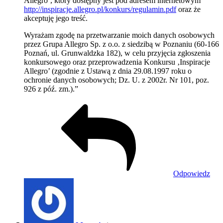
Allegro’, który dostępny jest pod adresem internetowym
http://inspiracje.allegro.pl/konkurs/regulamin.pdf
oraz że
akceptuję jego treść.
Wyrażam zgodę na przetwarzanie moich danych osobowych
przez Grupa Allegro Sp. z o.o. z siedzibą w Poznaniu (60-166
Poznań, ul. Grunwaldzka 182), w celu przyjęcia zgłoszenia
konkursowego oraz przeprowadzenia Konkursu ‚Inspiracje
Allegro’ (zgodnie z Ustawą z dnia 29.08.1997 roku o
ochronie danych osobowych; Dz. U. z 2002r. Nr 101, poz.
926 z póź. zm.).”
Odpowiedz