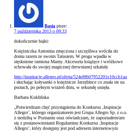
Basia
pisze:
7 października 2013 o 09:33
dokończenie bajki:
Księżniczka Antonina zmęczona i szczęśliwa wróciła do
domu razem ze swoim Tatusiem. W progu wpadła w
stęsknione ramiona Mamy. Akcesoria książęce i wróżkowe
schowała do swojej magicznej drewnianej szkatuły
http://inspiracje.allegro.pl/oferta/524e8fb07952201e10ccb1aa
i słuchając kołysanki o księżnicze Jarzębince co znała sie na
psotach, po pełnym wrażeń dniu, w sekundę usnęła.
Barbara Kuklińska
„Potwierdzam chęć przystąpienia do Konkursu ‚Inspiracje
Allegro’, którego organizatorem jest Grupa Allegro Sp. z o.o.
z siedzibą w Poznaniu oraz oświadczam, że zapoznałem/am
się z postanowieniami Regulaminu Konkursu ‚Inspiracje
Allegro’, który dostępny jest pod adresem internetowym