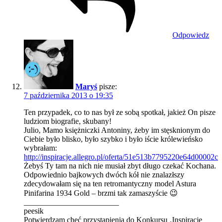
Odpowiedz
Maryś
pisze:
7 października 2013 o 19:35
Ten przypadek, co to nas był ze sobą spotkał, jakież On pisze
ludziom biografie, skubany!
Julio, Mamo księżniczki Antoniny, żeby im stęsknionym do
Ciebie było blisko, było szybko i było iście królewieńsko
wybrałam:
http://inspiracje.allegro.pl/oferta/51e513b7795220e64d00002c
Żebyś Ty tam na nich nie musiał zbyt długo czekać Kochana.
Odpowiednio bajkowych dwóch kół nie znalazłszy
zdecydowałam się na ten retromantyczny model Astura
Pinifarina 1934 Gold – brzmi tak zamaszyście 😉
________________________
peesik
Potwierdzam chęć przystąpienia do Konkursu ‚Inspiracje