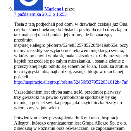
Marlena1
pisze:
7 października 2013 o 16:53
Tosia z tatą podjechali pod dom, w drzwiach czekała już Ona,
ciepło uśmiechnęła się do bliskich, pochyliła nad córeczką , a
ta z malusiej rączki podała jej drobny ale ile znaczący
przedmiot
inspiracje.allegro.pl/oferta/524e8325785220f0419ab65e, oczy
mamy zaszkliły się wytarła nos rękawem miękkiego swetra,
w który po chwili wtula się mała księżniczka. Gdy już zapach
kąpieli rozszedł się po całym mieszkanku, i ostanie zdanie z
przeczytanej bajki odbiło się echem od ścian, Tosiulka zrobiła
to co tygryski lubią najbardziej, zasnęła błogo w ukochanej
pościeli
http://inspiracje.allegro.pl/oferta/52456f8379522031012b47af
Uzasadnieniem jest chyba sama treść, przedmiot pierwszy
trzy gwiazdki na pewno symbolicznie spodobały by się
mamie, a pościel świnka peppa jako czytelniczka Szafy no
wiem, zwyczajnie wiem
Potwierdzam chęć przystąpienia do Konkursu ‚Inspiracje
Allegro’, którego organizatorem jest Grupa Allegro Sp. z o.o.
z siedzibą w Poznaniu oraz oświadczam, że zapoznałem/am