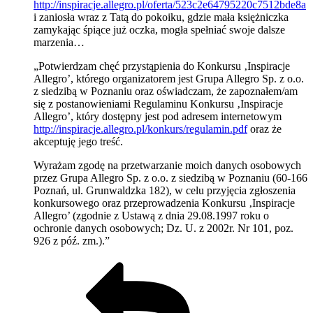
http://inspiracje.allegro.pl/oferta/523c2e64795220c7512bde8a
i zaniosła wraz z Tatą do pokoiku, gdzie mała księżniczka
zamykając śpiące już oczka, mogła spełniać swoje dalsze
marzenia…
„Potwierdzam chęć przystąpienia do Konkursu ‚Inspiracje
Allegro’, którego organizatorem jest Grupa Allegro Sp. z o.o.
z siedzibą w Poznaniu oraz oświadczam, że zapoznałem/am
się z postanowieniami Regulaminu Konkursu ‚Inspiracje
Allegro’, który dostępny jest pod adresem internetowym
http://inspiracje.allegro.pl/konkurs/regulamin.pdf
oraz że
akceptuję jego treść.
Wyrażam zgodę na przetwarzanie moich danych osobowych
przez Grupa Allegro Sp. z o.o. z siedzibą w Poznaniu (60-166
Poznań, ul. Grunwaldzka 182), w celu przyjęcia zgłoszenia
konkursowego oraz przeprowadzenia Konkursu ‚Inspiracje
Allegro’ (zgodnie z Ustawą z dnia 29.08.1997 roku o
ochronie danych osobowych; Dz. U. z 2002r. Nr 101, poz.
926 z póź. zm.).”