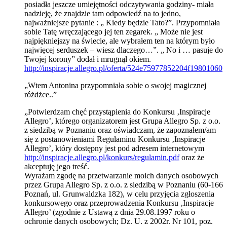
posiadła jeszcze umiejętności odczytywania godziny- miała
nadzieję, że znajdzie tam odpowiedź na to jedno,
najważniejsze pytanie : „ Kiedy będzie Tato?”. Przypomniała
sobie Tatę wręczającego jej ten zegarek. „ Może nie jest
najpiękniejszy na świecie, ale wybrałem ten na którym było
najwięcej serduszek – wiesz dlaczego…”. „ No i … pasuje do
Twojej korony” dodał i mrugnął okiem.
http://inspiracje.allegro.pl/oferta/524e75977852204f19801060
„Wtem Antonina przypomniała sobie o swojej magicznej
różdżce..”
„Potwierdzam chęć przystąpienia do Konkursu ‚Inspiracje
Allegro’, którego organizatorem jest Grupa Allegro Sp. z o.o.
z siedzibą w Poznaniu oraz oświadczam, że zapoznałem/am
się z postanowieniami Regulaminu Konkursu ‚Inspiracje
Allegro’, który dostępny jest pod adresem internetowym
http://inspiracje.allegro.pl/konkurs/regulamin.pdf
oraz że
akceptuję jego treść.
Wyrażam zgodę na przetwarzanie moich danych osobowych
przez Grupa Allegro Sp. z o.o. z siedzibą w Poznaniu (60-166
Poznań, ul. Grunwaldzka 182), w celu przyjęcia zgłoszenia
konkursowego oraz przeprowadzenia Konkursu ‚Inspiracje
Allegro’ (zgodnie z Ustawą z dnia 29.08.1997 roku o
ochronie danych osobowych; Dz. U. z 2002r. Nr 101, poz.