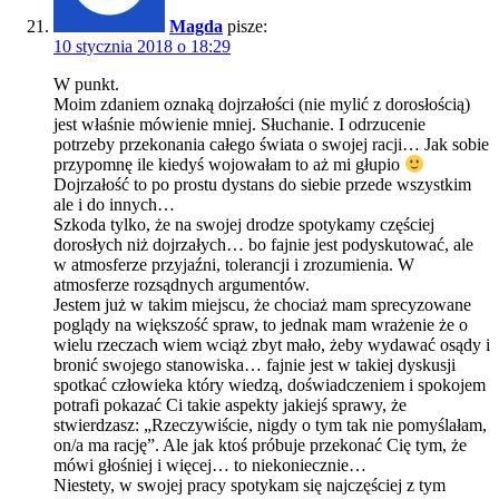
Magda
pisze:
10 stycznia 2018 o 18:29
W punkt.
Moim zdaniem oznaką dojrzałości (nie mylić z dorosłością)
jest właśnie mówienie mniej. Słuchanie. I odrzucenie
potrzeby przekonania całego świata o swojej racji… Jak sobie
przypomnę ile kiedyś wojowałam to aż mi głupio
Dojrzałość to po prostu dystans do siebie przede wszystkim
ale i do innych…
Szkoda tylko, że na swojej drodze spotykamy częściej
dorosłych niż dojrzałych… bo fajnie jest podyskutować, ale
w atmosferze przyjaźni, tolerancji i zrozumienia. W
atmosferze rozsądnych argumentów.
Jestem już w takim miejscu, że chociaż mam sprecyzowane
poglądy na większość spraw, to jednak mam wrażenie że o
wielu rzeczach wiem wciąż zbyt mało, żeby wydawać osądy i
bronić swojego stanowiska… fajnie jest w takiej dyskusji
spotkać człowieka który wiedzą, doświadczeniem i spokojem
potrafi pokazać Ci takie aspekty jakiejś sprawy, że
stwierdzasz: „Rzeczywiście, nigdy o tym tak nie pomyślałam,
on/a ma rację”. Ale jak ktoś próbuje przekonać Cię tym, że
mówi głośniej i więcej… to niekoniecznie…
Niestety, w swojej pracy spotykam się najczęściej z tym