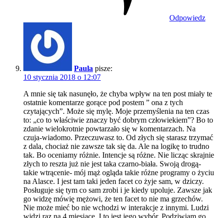
Odpowiedz
Paula
pisze:
10 stycznia 2018 o 12:07
A mnie się tak nasunęło, że chyba wpływ na ten post miały te
ostatnie komentarze gorące pod postem ” ona z tych
czytających”. Może się mylę. Moje przemyślenia na ten czas
to: „co to właściwie znaczy być dobrym człowiekiem”? Bo to
zdanie wielokrotnie powtarzało się w komentarzach. Na
czuja-wiadomo. Przeczuwasz to. Od złych się starasz trzymać
z dala, chociaż nie zawsze tak się da. Ale na logikę to trudno
tak. Bo oceniamy różnie. Intencje są różne. Nie licząc skrajnie
złych to reszta już nie jest taka czarno-biała. Swoją drogą-
takie wtrącenie- mój mąż ogląda takie różne programy o życiu
na Alasce. I jest tam taki jeden facet co żyje sam, w dziczy.
Posługuje się tym co sam zrobi i je kiedy upoluje. Zawsze jak
go widzę mówię mężowi, że ten facet to nie ma grzechów.
Nie może mieć bo nie wchodzi w interakcje z innymi. Ludzi
widzi raz na 4 miesiące. I to jest jego wybór. Podziwiam go.