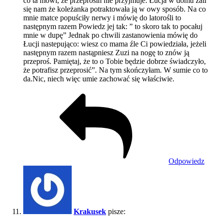
co ta mówi, że przeprosin nie przyjmuje. Łucja w domu żali
się nam że koleżanka potraktowała ją w owy sposób. Na co
mnie matce popuściły nerwy i mówię do latorośli to
następnym razem Powiedz jej tak: ” to skoro tak to pocałuj
mnie w dupę” Jednak po chwili zastanowienia mówię do
Łucji nastepująco: wiesz co mama źle Ci powiedziała, jeżeli
następnym razem nastąpniesz Zuzi na nogę to znów ją
przeproś. Pamiętaj, że to o Tobie będzie dobrze świadczyło,
że potrafisz przeprosić”. Na tym skończyłam. W sumie co to
da.Nic, niech więc umie zachować się właściwie.
Odpowiedz
Krakusek
pisze: