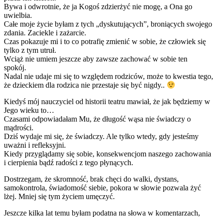
Bywa i odwrotnie, że ja Kogoś zdzierżyć nie mogę, a Ona go
uwielbia.
Całe moje życie byłam z tych „dyskutujących”, broniących swojego
zdania. Zaciekle i zażarcie.
Czas pokazuje mi i to co potrafię zmienić w sobie, że człowiek się
tylko z tym utruł.
Wciąż nie umiem jeszcze aby zawsze zachować w sobie ten
spokój.
Nadal nie udaje mi się to względem rodziców, może to kwestia tego,
że dzieckiem dla rodzica nie przestaje się być nigdy..
Kiedyś mój nauczyciel od historii teatru mawiał, że jak będziemy w
Jego wieku to…
Czasami odpowiadałam Mu, że długość wąsa nie świadczy o
mądrości.
Dziś wydaje mi się, że świadczy. Ale tylko wtedy, gdy jesteśmy
uważni i refleksyjni.
Kiedy przyglądamy się sobie, konsekwencjom naszego zachowania
i cierpienia bądź radości z tego płynących.
Dostrzegam, że skromność, brak chęci do walki, dystans,
samokontrola, świadomość siebie, pokora w słowie pozwala żyć
lżej. Mniej się tym życiem umęczyć.
Jeszcze kilka lat temu byłam podatna na słowa w komentarzach,