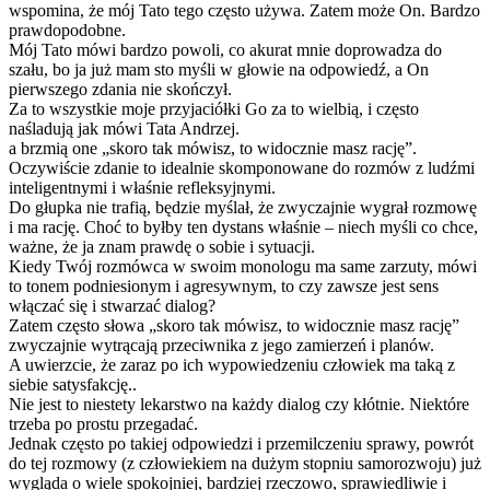
wspomina, że mój Tato tego często używa. Zatem może On. Bardzo
prawdopodobne.
Mój Tato mówi bardzo powoli, co akurat mnie doprowadza do
szału, bo ja już mam sto myśli w głowie na odpowiedź, a On
pierwszego zdania nie skończył.
Za to wszystkie moje przyjaciółki Go za to wielbią, i często
naśladują jak mówi Tata Andrzej.
a brzmią one „skoro tak mówisz, to widocznie masz rację”.
Oczywiście zdanie to idealnie skomponowane do rozmów z ludźmi
inteligentnymi i właśnie refleksyjnymi.
Do głupka nie trafią, będzie myślał, że zwyczajnie wygrał rozmowę
i ma rację. Choć to byłby ten dystans właśnie – niech myśli co chce,
ważne, że ja znam prawdę o sobie i sytuacji.
Kiedy Twój rozmówca w swoim monologu ma same zarzuty, mówi
to tonem podniesionym i agresywnym, to czy zawsze jest sens
włączać się i stwarzać dialog?
Zatem często słowa „skoro tak mówisz, to widocznie masz rację”
zwyczajnie wytrącają przeciwnika z jego zamierzeń i planów.
A uwierzcie, że zaraz po ich wypowiedzeniu człowiek ma taką z
siebie satysfakcję..
Nie jest to niestety lekarstwo na każdy dialog czy kłótnie. Niektóre
trzeba po prostu przegadać.
Jednak często po takiej odpowiedzi i przemilczeniu sprawy, powrót
do tej rozmowy (z człowiekiem na dużym stopniu samorozwoju) już
wygląda o wiele spokojniej, bardziej rzeczowo, sprawiedliwie i