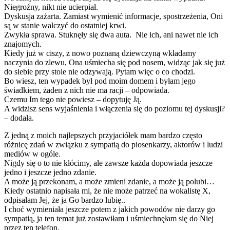
Niegroźny, nikt nie ucierpiał.
Dyskusja zażarta. Zamiast wymienić informacje, spostrzeżenia, Oni
są w stanie walczyć do ostatniej krwi.
Zwykła sprawa. Stuknęły się dwa auta. Nie ich, ani nawet nie ich
znajomych.
Kiedy już w ciszy, z nowo poznaną dziewczyną wkładamy
naczynia do zlewu, Ona uśmiecha się pod nosem, widząc jak się już
do siebie przy stole nie odzywają. Pytam więc o co chodzi.
Bo wiesz, ten wypadek był pod moim domem i byłam jego
świadkiem, żaden z nich nie ma racji – odpowiada.
Czemu Im tego nie powiesz – dopytuję Ją.
A widzisz sens wyjaśnienia i włączenia się do poziomu tej dyskusji?
– dodała.
Z jedną z moich najlepszych przyjaciółek mam bardzo często
różnicę zdań w związku z sympatią do piosenkarzy, aktorów i ludzi
mediów w ogóle.
Nigdy się o to nie kłócimy, ale zawsze każda dopowiada jeszcze
jedno i jeszcze jedno zdanie.
A może ją przekonam, a może zmieni zdanie, a może ją polubi…
Kiedy ostatnio napisała mi, że nie może patrzeć na wokalistę X,
odpisałam Jej, że ja Go bardzo lubię..
I choć wymieniała jeszcze potem z jakich powodów nie darzy go
sympatią, ja ten temat już zostawiłam i uśmiechnęłam się do Niej
przez ten telefon.