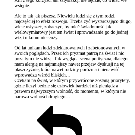
Ani z tego korzyści ani satysfakcji nie będzie, co widać we
wstępie.
Ale to tak jak piszesz. Niewielu ludzi się z tym rodzi,
najczęściej to efekt rozwoju. Trzeba żyć wystarczająco długo,
wiele usłyszeć, zobaczyć, by mieć świadomość jak
wielowymiarowy jest ten świat i sprowadzanie go do jednej
wizji nikomu nie służy.
Od lat unikam ludzi zdeklarowanych i zabetonowanych w
swoich poglądach. Przez ich pryzmat patrzą na świat i nic
poza tym nie widzą. Tak wygląda scena polityczna, dlatego
mam alergię na najmniejszy nawet przejaw dyskusji na tej
płaszczyźnie, która nawet rodziny poróżnia i nienawiść
wprowadza wśród bliskich…
Czekam na świat, w którym przywrócone zostaną priorytety,
gdzie liczył będzie się człowiek bardziej niż pieniądz a
prawem najwyższym wolność, do momentu, w którym nie
narusza wolności drugiego…