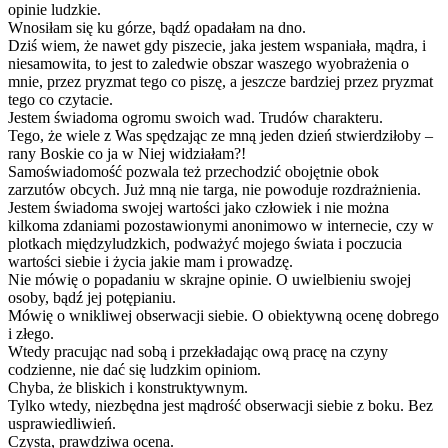
opinie ludzkie.
Wnosiłam się ku górze, bądź opadałam na dno.
Dziś wiem, że nawet gdy piszecie, jaka jestem wspaniała, mądra, i
niesamowita, to jest to zaledwie obszar waszego wyobrażenia o
mnie, przez pryzmat tego co piszę, a jeszcze bardziej przez pryzmat
tego co czytacie.
Jestem świadoma ogromu swoich wad. Trudów charakteru.
Tego, że wiele z Was spędzając ze mną jeden dzień stwierdziłoby –
rany Boskie co ja w Niej widziałam?!
Samoświadomość pozwala też przechodzić obojętnie obok
zarzutów obcych. Już mną nie targa, nie powoduje rozdrażnienia.
Jestem świadoma swojej wartości jako człowiek i nie można
kilkoma zdaniami pozostawionymi anonimowo w internecie, czy w
plotkach międzyludzkich, podważyć mojego świata i poczucia
wartości siebie i życia jakie mam i prowadzę.
Nie mówię o popadaniu w skrajne opinie. O uwielbieniu swojej
osoby, bądź jej potępianiu.
Mówię o wnikliwej obserwacji siebie. O obiektywną ocenę dobrego
i złego.
Wtedy pracując nad sobą i przekładając ową pracę na czyny
codzienne, nie dać się ludzkim opiniom.
Chyba, że bliskich i konstruktywnym.
Tylko wtedy, niezbędna jest mądrość obserwacji siebie z boku. Bez
usprawiedliwień.
Czysta, prawdziwa ocena.