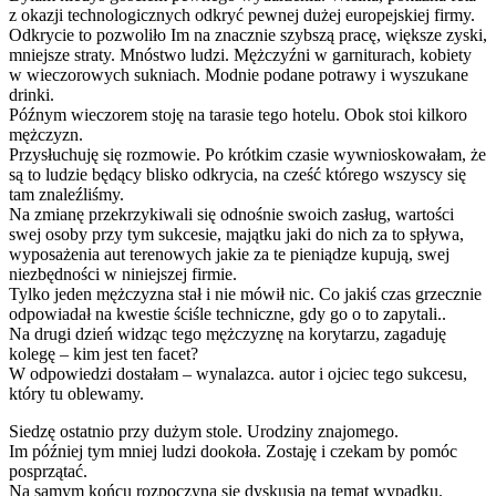
z okazji technologicznych odkryć pewnej dużej europejskiej firmy.
Odkrycie to pozwoliło Im na znacznie szybszą pracę, większe zyski,
mniejsze straty. Mnóstwo ludzi. Mężczyźni w garniturach, kobiety
w wieczorowych sukniach. Modnie podane potrawy i wyszukane
drinki.
Późnym wieczorem stoję na tarasie tego hotelu. Obok stoi kilkoro
mężczyzn.
Przysłuchuję się rozmowie. Po krótkim czasie wywnioskowałam, że
są to ludzie będący blisko odkrycia, na cześć którego wszyscy się
tam znaleźliśmy.
Na zmianę przekrzykiwali się odnośnie swoich zasług, wartości
swej osoby przy tym sukcesie, majątku jaki do nich za to spływa,
wyposażenia aut terenowych jakie za te pieniądze kupują, swej
niezbędności w niniejszej firmie.
Tylko jeden mężczyzna stał i nie mówił nic. Co jakiś czas grzecznie
odpowiadał na kwestie ściśle techniczne, gdy go o to zapytali..
Na drugi dzień widząc tego mężczyznę na korytarzu, zagaduję
kolegę – kim jest ten facet?
W odpowiedzi dostałam – wynalazca. autor i ojciec tego sukcesu,
który tu oblewamy.
Siedzę ostatnio przy dużym stole. Urodziny znajomego.
Im później tym mniej ludzi dookoła. Zostaję i czekam by pomóc
posprzątać.
Na samym końcu rozpoczyna się dyskusja na temat wypadku.