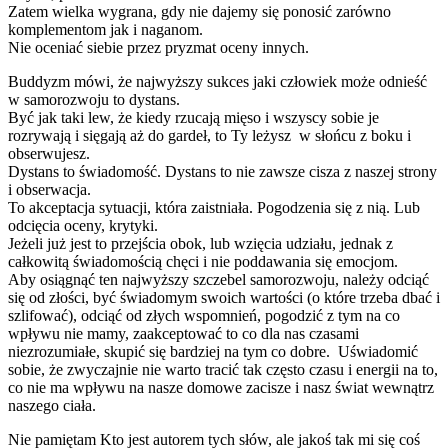
Zatem wielka wygrana, gdy nie dajemy się ponosić zarówno
komplementom jak i naganom.
Nie oceniać siebie przez pryzmat oceny innych.
Buddyzm mówi, że najwyższy sukces jaki człowiek może odnieść
w samorozwoju to dystans.
Być jak taki lew, że kiedy rzucają mięso i wszyscy sobie je
rozrywają i sięgają aż do gardeł, to Ty leżysz w słońcu z boku i
obserwujesz.
Dystans to świadomość. Dystans to nie zawsze cisza z naszej strony
i obserwacja.
To akceptacja sytuacji, która zaistniała. Pogodzenia się z nią. Lub
odcięcia oceny, krytyki.
Jeżeli już jest to przejścia obok, lub wzięcia udziału, jednak z
całkowitą świadomością chęci i nie poddawania się emocjom.
Aby osiągnąć ten najwyższy szczebel samorozwoju, należy odciąć
się od złości, być świadomym swoich wartości (o które trzeba dbać i
szlifować), odciąć od złych wspomnień, pogodzić z tym na co
wpływu nie mamy, zaakceptować to co dla nas czasami
niezrozumiałe, skupić się bardziej na tym co dobre. Uświadomić
sobie, że zwyczajnie nie warto tracić tak często czasu i energii na to,
co nie ma wpływu na nasze domowe zacisze i nasz świat wewnątrz
naszego ciała.
Nie pamiętam Kto jest autorem tych słów, ale jakoś tak mi się coś