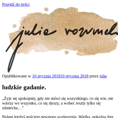
Przejdź do treści
Opublikowane w
10 stycznia 2018
10 stycznia 2018
przez
julia
julia rozumek
o życiu i szukaniu w nim szczęścia
ludzkie gadanie.
„Żyje się spokojniej, gdy nie mówi się wszystkiego, co się wie, nie
wierzy we wszystko, co się słyszy, a wobec reszty tylko się
uśmiecha…”
Byłam kiedyś gościem pewnego wydarzenia. Wielka, pokaźna feta