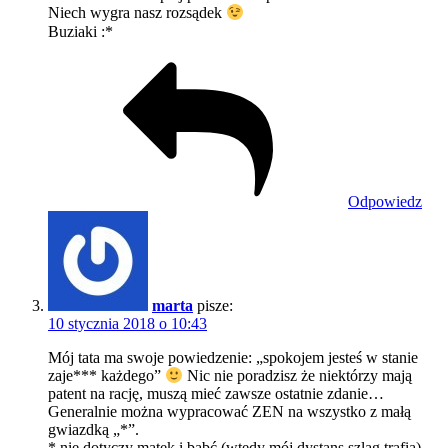
Niech wygra nasz rozsądek
Buziaki :*
Odpowiedz
marta
pisze:
10 stycznia 2018 o 10:43
Mój tata ma swoje powiedzenie: „spokojem jesteś w stanie
zaje*** każdego”
Nic nie poradzisz że niektórzy mają
patent na rację, muszą mieć zawsze ostatnie zdanie…
Generalnie można wypracować ZEN na wszystko z małą
gwiazdką „*”.
* nie dotyczy matek i babć (wtedy mój dystans szlag trafia)…