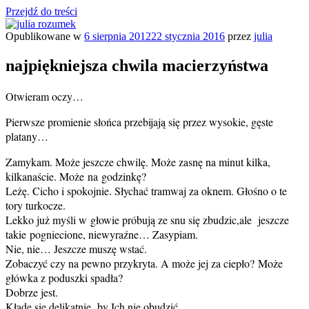
Przejdź do treści
Opublikowane w
6 sierpnia 2012
22 stycznia 2016
przez
julia
julia rozumek
o życiu i szukaniu w nim szczęścia
najpiękniejsza chwila macierzyństwa
Otwieram oczy…
Pierwsze promienie słońca przebijają się przez wysokie, gęste
platany…
Zamykam. Może jeszcze chwilę. Może zasnę na minut kilka,
kilkanaście. Może na godzinkę?
Leżę. Cicho i spokojnie. Słychać tramwaj za oknem. Głośno o te
tory turkocze.
Lekko już myśli w głowie próbują ze snu się zbudzic,ale jeszcze
takie pogniecione, niewyraźne… Zasypiam.
Nie, nie… Jeszcze muszę wstać.
Zobaczyć czy na pewno przykryta. A może jej za ciepło? Może
główka z poduszki spadła?
Dobrze jest.
Kładę się delikatnie, by Ich nie obudzić.