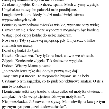
Za oknem gołębie. Kora z drzew spada. Mech z rynny wystaje.
Umyć okno muszę, bo paluszki małe poodbijane.
I nagle,niewiadomo kiedy, budzi mnie dźwięk równo
wypowiadanych sylab.
Pomiędzy szczebelkami łóżeczka wielkie, wyspane oczy widzę.
Uśmiecham się. Choć może wypoczęta mogłabym być bardziej.
Wstaję i pod ciepłą kołdrę do siebie zabieram.
Nos i uszy Taty są zabawą najlepszą, gdy On jeszcze o kilku
chwilach snu marzy.
Dzień się budzi do życia.
Kaszka. Gruszkowa. Trzy łyżki w buzi, a dwie we włosach.
Zdjęcie. Koniecznie zdjęcie. Tak śmiesznie wygląda.
Dobrze. Włączy Mama piosenki:
„do przodu lewą rękę daj, do tyłu prawą rękę daj”
Tany, tany jest urocze. To nieporadne bujanie sie na boki.
Czytamy o tym zajączku, co to pudełko tekturowe znalazł. O ile z
nim było zabawy?!
I koniecznie setki razy trzeba to skrzydełko od motylka otwierac i
zamykać.. A On wciąż „jestem różowym motylkiem”.
Nie przeszkadza. Już nawet nie słyszę. Mam chwilę na kawę z tym
pysznym syropem „czekoladowe ciastko”.