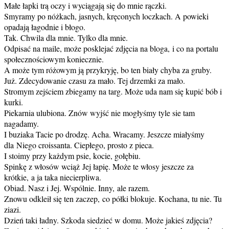
Małe łapki trą oczy i wyciągają się do mnie rączki.
Smyramy po nóżkach, jasnych, kręconych loczkach. A powieki
opadają łagodnie i błogo.
Tak. Chwila dla mnie. Tylko dla mnie.
Odpisać na maile, może posklejać zdjęcia na bloga, i co na portalu
społecznościowym koniecznie.
A może tym różowym ją przykryję, bo ten biały chyba za gruby.
Już. Zdecydowanie czasu za mało. Tej drzemki za mało.
Stromym zejściem zbiegamy na targ. Może uda nam się kupić bób i
kurki.
Piekarnia ulubiona. Znów wyjść nie mogłyśmy tyle sie tam
nagadamy.
I buziaka Tacie po drodzę. Acha. Wracamy. Jeszcze miałyśmy
dla Niego croissanta. Ciepłego, prosto z pieca.
I stoimy przy każdym psie, kocie, gołębiu.
Spinkę z włosów wciąż Jej łapię. Może te włosy jeszcze za
krótkie, a ja taka niecierpliwa.
Obiad. Nasz i Jej. Wspólnie. Inny, ale razem.
Znowu odkleił się ten zaczep, co półki blokuje. Kochana, tu nie. Tu
ziazi.
Dzień taki ładny. Szkoda siedzieć w domu. Może jakieś zdjęcia?