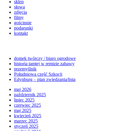
sklep
słowa
zdjęcia
filmy
gościnnie
podarunki
kontakt
domek twórczy / biuro ogrodowe
historia tamtej w remizie zabawy
przemyślnik
Południowa część Szkocji
Edynburg – plan zwiedzania/lista
maj 2026
październik 2025
lipiec 2025
czerwiec 2025
maj 2025
kwiecień 2025
marzec 2025
styczeń 2025