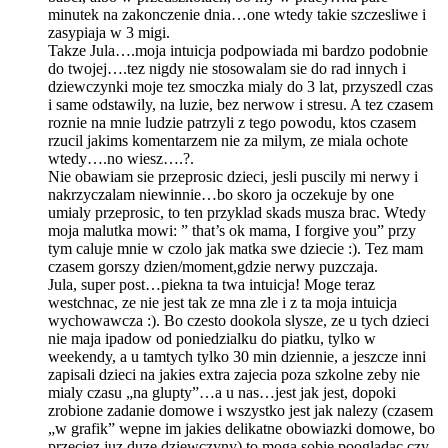
minutek na zakonczenie dnia…one wtedy takie szczesliwe i
zasypiaja w 3 migi.
Takze Jula….moja intuicja podpowiada mi bardzo podobnie
do twojej….tez nigdy nie stosowalam sie do rad innych i
dziewczynki moje tez smoczka mialy do 3 lat, przyszedl czas
i same odstawily, na luzie, bez nerwow i stresu. A tez czasem
roznie na mnie ludzie patrzyli z tego powodu, ktos czasem
rzucil jakims komentarzem nie za milym, ze miala ochote
wtedy….no wiesz….?.
Nie obawiam sie przeprosic dzieci, jesli puscily mi nerwy i
nakrzyczalam niewinnie…bo skoro ja oczekuje by one
umialy przeprosic, to ten przyklad skads musza brac. Wtedy
moja malutka mowi: ” that’s ok mama, I forgive you” przy
tym caluje mnie w czolo jak matka swe dziecie :). Tez mam
czasem gorszy dzien/moment,gdzie nerwy puzczaja.
Jula, super post…piekna ta twa intuicja! Moge teraz
westchnac, ze nie jest tak ze mna zle i z ta moja intuicja
wychowawcza :). Bo czesto dookola slysze, ze u tych dzieci
nie maja ipadow od poniedzialku do piatku, tylko w
weekendy, a u tamtych tylko 30 min dziennie, a jeszcze inni
zapisali dzieci na jakies extra zajecia poza szkolne zeby nie
mialy czasu „na glupty”…a u nas…jest jak jest, dopoki
zrobione zadanie domowe i wszystko jest jak nalezy (czasem
„w grafik” wepne im jakies delikatne obowiazki domowe, bo
przeciez juz duze dziewczyny) to moga sobie poogladac czy