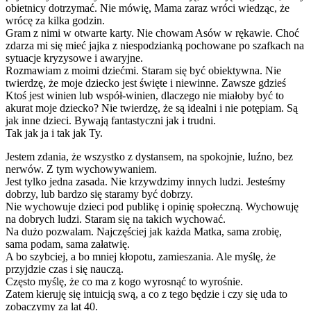
obietnicy dotrzymać. Nie mówię, Mama zaraz wróci wiedząc, że
wrócę za kilka godzin.
Gram z nimi w otwarte karty. Nie chowam Asów w rękawie. Choć
zdarza mi się mieć jajka z niespodzianką pochowane po szafkach na
sytuacje kryzysowe i awaryjne.
Rozmawiam z moimi dziećmi. Staram się być obiektywna. Nie
twierdzę, że moje dziecko jest święte i niewinne. Zawsze gdzieś
Ktoś jest winien lub współ-winien, dlaczego nie miałoby być to
akurat moje dziecko? Nie twierdzę, że są idealni i nie potępiam. Są
jak inne dzieci. Bywają fantastyczni jak i trudni.
Tak jak ja i tak jak Ty.
Jestem zdania, że wszystko z dystansem, na spokojnie, luźno, bez
nerwów. Z tym wychowywaniem.
Jest tylko jedna zasada. Nie krzywdzimy innych ludzi. Jesteśmy
dobrzy, lub bardzo się staramy być dobrzy.
Nie wychowuje dzieci pod publikę i opinię społeczną. Wychowuję
na dobrych ludzi. Staram się na takich wychować.
Na dużo pozwalam. Najczęściej jak każda Matka, sama zrobię,
sama podam, sama załatwię.
A bo szybciej, a bo mniej kłopotu, zamieszania. Ale myślę, że
przyjdzie czas i się nauczą.
Często myślę, że co ma z kogo wyrosnąć to wyrośnie.
Zatem kieruję się intuicją swą, a co z tego będzie i czy się uda to
zobaczymy za lat 40.