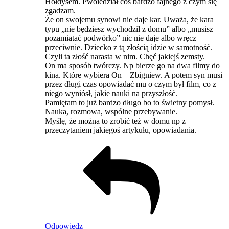
Hołdysem. Pwoiedział coś bardzo fajnego z czym się
zgadzam.
Że on swojemu synowi nie daje kar. Uważa, że kara
typu „nie będziesz wychodził z domu” albo „musisz
pozamiatać podwórko” nic nie daje albo wręcz
przeciwnie. Dziecko z tą złością idzie w samotność.
Czyli ta złość narasta w nim. Chęć jakiejś zemsty.
On ma sposób twórczy. Np bierze go na dwa filmy do
kina. Które wybiera On – Zbigniew. A potem syn musi
przez długi czas opowiadać mu o czym był film, co z
niego wyniósł, jakie nauki na przyszłość.
Pamiętam to już bardzo długo bo to świetny pomysł.
Nauka, rozmowa, wspólne przebywanie.
Myślę, że można to zrobić też w domu np z
przeczytaniem jakiegoś artykułu, opowiadania.
Odpowiedz