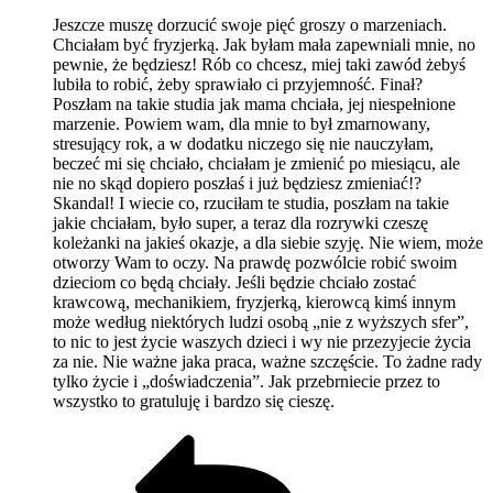
Jeszcze muszę dorzucić swoje pięć groszy o marzeniach.
Chciałam być fryzjerką. Jak byłam mała zapewniali mnie, no
pewnie, że będziesz! Rób co chcesz, miej taki zawód żebyś
lubiła to robić, żeby sprawiało ci przyjemność. Finał?
Poszłam na takie studia jak mama chciała, jej niespełnione
marzenie. Powiem wam, dla mnie to był zmarnowany,
stresujący rok, a w dodatku niczego się nie nauczyłam,
beczeć mi się chciało, chciałam je zmienić po miesiącu, ale
nie no skąd dopiero poszłaś i już będziesz zmieniać!?
Skandal! I wiecie co, rzuciłam te studia, poszłam na takie
jakie chciałam, było super, a teraz dla rozrywki czeszę
koleżanki na jakieś okazje, a dla siebie szyję. Nie wiem, może
otworzy Wam to oczy. Na prawdę pozwólcie robić swoim
dzieciom co będą chciały. Jeśli będzie chciało zostać
krawcową, mechanikiem, fryzjerką, kierowcą kimś innym
może według niektórych ludzi osobą „nie z wyższych sfer”,
to nic to jest życie waszych dzieci i wy nie przezyjecie życia
za nie. Nie ważne jaka praca, ważne szczęście. To żadne rady
tylko życie i „doświadczenia”. Jak przebrniecie przez to
wszystko to gratuluję i bardzo się cieszę.