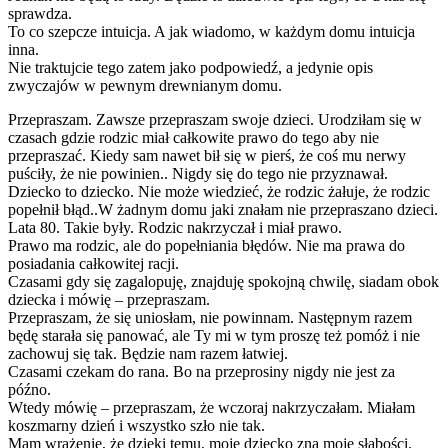
sprawdza.
To co szepcze intuicja. A jak wiadomo, w każdym domu intuicja
inna.
Nie traktujcie tego zatem jako podpowiedź, a jedynie opis
zwyczajów w pewnym drewnianym domu.
Przepraszam. Zawsze przepraszam swoje dzieci. Urodziłam się w
czasach gdzie rodzic miał całkowite prawo do tego aby nie
przepraszać. Kiedy sam nawet bił się w pierś, że coś mu nerwy
puściły, że nie powinien.. Nigdy się do tego nie przyznawał.
Dziecko to dziecko. Nie może wiedzieć, że rodzic żałuje, że rodzic
popełnił błąd..W żadnym domu jaki znałam nie przepraszano dzieci.
Lata 80. Takie były. Rodzic nakrzyczał i miał prawo.
Prawo ma rodzic, ale do popełniania błędów. Nie ma prawa do
posiadania całkowitej racji.
Czasami gdy się zagalopuję, znajduję spokojną chwilę, siadam obok
dziecka i mówię – przepraszam.
Przepraszam, że się uniosłam, nie powinnam. Następnym razem
będę starała się panować, ale Ty mi w tym proszę też pomóż i nie
zachowuj się tak. Będzie nam razem łatwiej.
Czasami czekam do rana. Bo na przeprosiny nigdy nie jest za
późno.
Wtedy mówię – przepraszam, że wczoraj nakrzyczałam. Miałam
koszmarny dzień i wszystko szło nie tak.
Mam wrażenie, że dzięki temu, moje dziecko zna moje słabości.