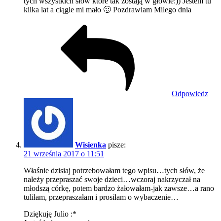
tych wszystkich słów ktore tak zostają w głowie:)) Jestem tu
kilka lat a ciągle mi mało 🙂 Pozdrawiam Milego dnia
Odpowiedz
Wisienka
pisze:
21 września 2017 o 11:51
Właśnie dzisiaj potrzebowałam tego wpisu…tych słów, że
należy przepraszać swoje dzieci…wczoraj nakrzyczał na
młodszą córkę, potem bardzo żałowałam-jak zawsze…a rano
tuliłam, przepraszałam i prosiłam o wybaczenie…
Dziękuję Julio :*