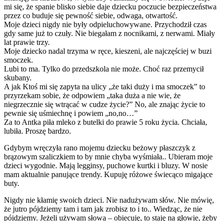
mi się, że spanie blisko siebie daje dziecku poczucie bezpieczeństwa
przez co buduje się pewność siebie, odwaga, otwartość.
Moje dzieci nigdy nie były odpieluchowywane. Przychodził czas
gdy same już to czuły. Nie biegałam z nocnikami, z nerwami. Miały
lat prawie trzy.
Moje dziecko nadal trzyma w ręce, kieszeni, ale najczęściej w buzi
smoczek.
Lubi to ma. Tylko do przedszkola nie może. Choć raz przemycił
skubany.
A jak Ktoś mi się zapyta na ulicy „że taki duży i ma smoczek” to
przyrzekam sobie, że odpowiem „taka duża a nie wie, że
niegrzecznie się wtrącać w cudze życie?” No, ale znając życie to
pewnie się uśmiechnę i powiem „no,no…”
Za to Antka piła mleko z butelki do prawie 5 roku życia. Chciała,
lubiła. Proszę bardzo.
Gdybym wręczyła rano mojemu dziecku beżowy płaszczyk z
brązowym szaliczkiem to by mnie chyba wyśmiała.. Ubieram moje
dzieci wygodnie. Mają legginsy, puchowe kurtki i bluzy. W nosie
mam aktualnie panujące trendy. Kupuję różowe świecąco migające
buty.
Nigdy nie kłamię swoich dzieci. Nie nadużywam słów. Nie mówię,
że jutro pójdziemy tam i tam jak zrobisz to i to.. Wiedząc, że nie
pójdziemy. Jeżeli używam słowa – obiecuję, to staję na głowie, żeby