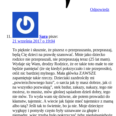
Odpowiedz
Sara
pisze:
21 września 2017 o 19:04
To pięknie i słusznie, że piszesz o przepraszaniu, przepraszaj,
będą Cię dzieci na prawdę szanować. Mnie jako dziecko
rodzice nie przepraszali, nie przepraszają teraz (25 lat mam).
Wydaje się Wam, drodzy Rodzice, że ee takie toto małe to nie
będzie pamiętać (że się kiedyś pokrzyczało i nie przeprosiło),
otóż nic bardziej mylnego. Mała główka ZAWSZE
zapamiętuje takie rzeczy. Dzieciaki zazdrościły mi
„powierzchownego luzu”, o sarcia jak ty masz dobrze, jak ci
na wszystko pozwalają”, stek bzdur, zakazy, nakazy, tego nie
możesz, to musisz, mów głośnej sąsiadom dzień dobry, tego
nie mów. To wyda wam się dziwne, ale potem prowadzi do
kłamstw, tajemnic. A wiecie jak fajnie mieć tajemnice z mamą
albo tatą? Jeśli tak to świetnie, bo ja nie. Moje dziecięce
wygłupy i pomysły często były uznawane za głupie i
niemądre, więc trzeba było pokrzyczeć żeby niedajpanieboże