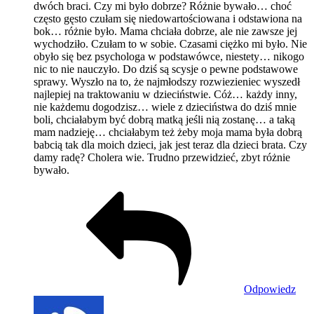
dwóch braci. Czy mi było dobrze? Różnie bywało… choć
często gęsto czułam się niedowartościowana i odstawiona na
bok… różnie było. Mama chciała dobrze, ale nie zawsze jej
wychodziło. Czułam to w sobie. Czasami ciężko mi było. Nie
obyło się bez psychologa w podstawówce, niestety… nikogo
nic to nie nauczyło. Do dziś są scysje o pewne podstawowe
sprawy. Wyszło na to, że najmłodszy rozwiezieniec wyszedł
najlepiej na traktowaniu w dzieciństwie. Cóż… każdy inny,
nie każdemu dogodzisz… wiele z dzieciństwa do dziś mnie
boli, chciałabym być dobrą matką jeśli nią zostanę… a taką
mam nadzieję… chciałabym też żeby moja mama była dobrą
babcią tak dla moich dzieci, jak jest teraz dla dzieci brata. Czy
damy radę? Cholera wie. Trudno przewidzieć, zbyt różnie
bywało.
Odpowiedz