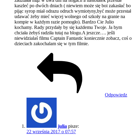
zadziałał mąż w dwa dni na nogach a nastolatek przestał
kaszleć po dwóch dniach ( niewiem może się boi zakasłać bo
pijąc syrop miał odrazu odruch wymiotyny,być może przestał
udawać żeby mieć więcej wolnego od szkoły na granie na
kompie w każdym razie pomogło). Bardzo Cie Julio
kochamy. Rady przydały by się każdemu Twoje. Ja bym
chciała żebyś radziła tutaj na blogu.A jeszcze…. jeśli
niewidzialaś filmu Captain Fantastic koniecznie zobacz, coś o
dzieciach zakochalam się w tym filmie.
Odpowiedz
julia
pisze:
22 września 2017 o 07:57