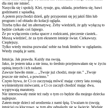
dla niej nie istnieć.
Nasyciła się i spokój. Klei, rysuje, gra, układa, przebiera się, bawi
godzinami z sąsiadką.
A potem przychodzi dzień, gdy przypomni się jej jakiś film lub
program i od obiadu do kolacji ogląda.
Trzeba tylko dać im alternatywę. Żeby wiedzieli, że gdy wyłączą to
będzie czekało coś fajnego.
Że po wyłączeniu czeka spacer z rodzicami, pieczenie ciastek..
Muszą wiedzieć, że za tym ekranem istnieje świat. Ciekawszy.
Cieplejszy.
Tylko wtedy można pozwalać sobie na brak limitów w oglądaniu.
Wtedy znajdą je sami.
Intuicja. Jak prawda. Każdy ma swoją.
Jako, że jestem taka a nie inna, to średnio przejmowałam się w życiu
opinią innych i ich radami.
Zawsze bawiło mnie… „Twoje już chodzi, moje nie.” „Twoje
jeszcze nie mówi, a powinno.”
Często bywa, że Ci co zaczynają mówić mając cztery lata zostają
wyśmienitymi mówcami, a Ci co zaczęli chodzić mając dwa,
wygrywają maratony.
Nie interesowały mnie też rady o tym co będzie dla mojego dziecka
najlepsze.
Zatem moje dzieci od urodzenia z nami śpią. Uważam to (swoją
intuicją) za kluczowe, w tym aby odnalazły się w świecie. Wydaje