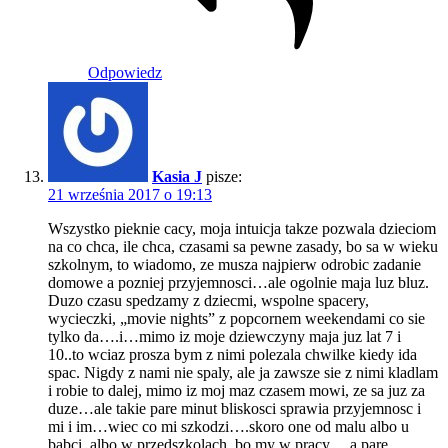
Odpowiedz
Kasia J
pisze:
21 września 2017 o 19:13
Wszystko pieknie cacy, moja intuicja takze pozwala dzieciom
na co chca, ile chca, czasami sa pewne zasady, bo sa w wieku
szkolnym, to wiadomo, ze musza najpierw odrobic zadanie
domowe a pozniej przyjemnosci…ale ogolnie maja luz bluz.
Duzo czasu spedzamy z dziecmi, wspolne spacery,
wycieczki, „movie nights” z popcornem weekendami co sie
tylko da….i…mimo iz moje dziewczyny maja juz lat 7 i
10..to wciaz prosza bym z nimi polezala chwilke kiedy ida
spac. Nigdy z nami nie spaly, ale ja zawsze sie z nimi kladlam
i robie to dalej, mimo iz moj maz czasem mowi, ze sa juz za
duze…ale takie pare minut bliskosci sprawia przyjemnosc i
mi i im…wiec co mi szkodzi….skoro one od malu albo u
babci, albo w przedszkolach, bo my w pracy….a pare