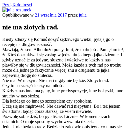
Przejdź do treści
Opublikowane w
21 września 2017
przez
julia
julia rozumek
o życiu i szukaniu w nim szczęścia
nie ma złotych rad.
Kiedy zdarzy się Komuś dożyć sędziwego wieku, pytają go o
receptę na długowieczność.
Mawiają, że sen. Albo dużo pracy. Inni, że mało jeść. Pamiętam też,
że Ktoś doszukiwał się zasług w jedzeniu jednego jajka dziennie. I
gdyby uznać je za jedyne, słuszne i właściwe to każdy z nas
pławiłby się w długowieczności. Może każda z tych rad po trochu,
może dla jednego faktycznie więcej snu a drugiemu te jajka
zapewnią drogę do stulecia..
Nie ma. W niczym. Nie ma i nigdy nie będzie. Złotych rad.
Czy to na szczęście czy na miłość.
Każdy z nas inne ma geny, inne predyspozycje, inne bolączki, inne
strachy w nas siedzą.
Dla każdego co innego szczęściem czy spokojem.
Uczę się nie mądrować. Nie dawać rad niepytana. Bo i też jestem
świadoma, będąc coraz starszą, że wiem niewiele.
Pozwolę sobie dziś, bo pytaliście. Licznie. W komentarzach
ostatnich. O moje sposoby wychowywania dzieci..
Jednak nie będą to rady. Będzie to zaledwie opis tego, co u nas się