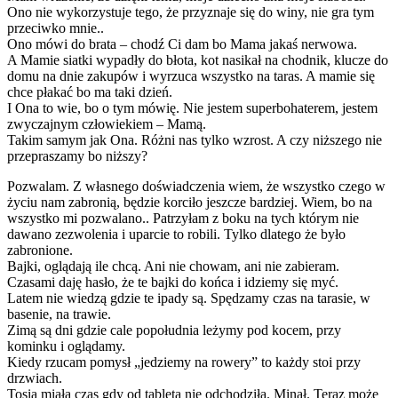
Ono nie wykorzystuje tego, że przyznaje się do winy, nie gra tym
przeciwko mnie..
Ono mówi do brata – chodź Ci dam bo Mama jakaś nerwowa.
A Mamie siatki wypadły do błota, kot nasikał na chodnik, klucze do
domu na dnie zakupów i wyrzuca wszystko na taras. A mamie się
chce płakać bo ma taki dzień.
I Ona to wie, bo o tym mówię. Nie jestem superbohaterem, jestem
zwyczajnym człowiekiem – Mamą.
Takim samym jak Ona. Różni nas tylko wzrost. A czy niższego nie
przepraszamy bo niższy?
Pozwalam. Z własnego doświadczenia wiem, że wszystko czego w
życiu nam zabronią, będzie korciło jeszcze bardziej. Wiem, bo na
wszystko mi pozwalano.. Patrzyłam z boku na tych którym nie
dawano zezwolenia i uparcie to robili. Tylko dlatego że było
zabronione.
Bajki, oglądają ile chcą. Ani nie chowam, ani nie zabieram.
Czasami daję hasło, że te bajki do końca i idziemy się myć.
Latem nie wiedzą gdzie te ipady są. Spędzamy czas na tarasie, w
basenie, na trawie.
Zimą są dni gdzie cale popołudnia leżymy pod kocem, przy
kominku i oglądamy.
Kiedy rzucam pomysł „jedziemy na rowery” to każdy stoi przy
drzwiach.
Tosia miała czas gdy od tableta nie odchodziła. Minął. Teraz może