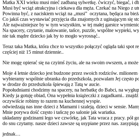
Matka XXI wieku musi mieć zadbaną sylwetkę. ćwiczyć, biegać, i dbać 
Musi być wciąż atrakcyjna i ciekawa dla męża. Czekać na Niego z utur
Powinna być, z naciskiem wciąż na „musi” oczytana, będąca na bieżąco
Co jakiś czas wystawiać przyjęcia dla znajomych z uginającym się 
Ale najważniejsze by w tym wszystkim, w tej małej garstce wymien
Na spacery, czytanie, malowanie, tańce, puzzle, wspólne wypieki, wy
nie tak mądre dziecko jak by to mogło wyrosnąć..
Teraz taka Matka, która chce to wszystko połączyć ogląda taki spot
częściej niż 15 minut dziennie..
Nie mogę opierać się na czyimś życiu, ale na swoim owszem, a może 
Moje 4 letnie dziecko jest budzone przez swoich rodziców. milionem
wybieramy wspólnie ubranka do przedszkola, pozwalam Jej często po
w drodze do przedszkola śpiewają z Tatą w aucie.
Popołudniami chodzimy na spacery, na herbatkę do Babci, na wygłu
Kiedy ja gotuję obiad, Ona wypełnia książeczki z zagadkami.. znajdź
oczywiście robimy to razem na kuchennej wyspie.
odwiedzają nas inne dzieci z Mamami i szaleją. dzieci w sensie. Ma
Mnie porywa dość często i tańczę po salonie jak wariatka.
układamy godzinami lego we czwórkę, jak Tata wraca z pracy. pół god
do snu czytamy. nasze dzieci zawsze są usypiane przez nas. zasypiaj
jednak…