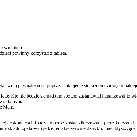
nie szukałam.
ieci powinny korzystać z tableta.
zyła swoją przynależność poprzez naklejenie stu siedemdziesięciu nakle
Ktoś Kto nie będzie się nad tym spotem zastanawiał i analizował to wła
m świadomym.
pę Mam..
ej doskonałości. Inaczej możesz zostać zlinczowana przez koleżanki, 
e składu opakowań jedzenia jakie serwuje dziecku, mieć błyszczące k