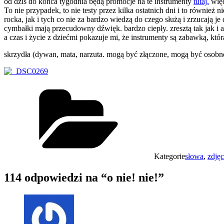
od dziś do końca tygodnia będą promocje na te instrumenty
tutaj.
więc
To nie przypadek, to nie testy przez kilka ostatnich dni i to równie
rocka, jak i tych co nie za bardzo wiedzą do czego służą i zrzucają j
cymbałki mają przecudowny dźwięk. bardzo ciepły. zresztą tak jak i ak
a czas i życie z dziećmi pokazuje mi, że instrumenty są zabawką, któr
skrzydła (dywan, mata, narzuta. mogą być złączone, mogą być osobn
Kategorie
słowa
,
zdjęc
114 odpowiedzi na “o nie! nie!”