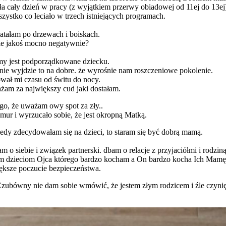
ła cały dzień w pracy (z wyjątkiem przerwy obiadowej od 11ej do 13ej
szystko co leciało w trzech istniejących programach.
 latałam po drzewach i boiskach.
nie jakoś mocno negatywnie?
imy jest podporządkowane dziecku.
 nie wyjdzie to na dobre. że wyrośnie nam roszczeniowe pokolenie.
ował mi czasu od świtu do nocy.
ażam za największy cud jaki dostałam.
ego, że uważam owy spot za zły..
mur i wyrzucało sobie, że jest okropną Matką.
. kiedy zdecydowałam się na dzieci, to staram się być dobrą mamą.
siebie i związek partnerski. dbam o relacje z przyjaciółmi i rodziną. 
m dzieciom Ojca którego bardzo kocham a On bardzo kocha Ich Mamę. 
iększe poczucie bezpieczeństwa.
Czubówny nie dam sobie wmówić, że jestem złym rodzicem i źle czynię