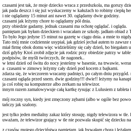
czasami jest tak, że moje dziecko wraca z przedszkola, ma gorszy dzień,
jak pada deszcz i się już wyskaczemy w kałużach to robimy ciepłą her
i nie oglądamy 15 minut ani nawet 30. oglądamy dwie godziny.
czasami jak leżymy chore to oglądamy pół dnia.
przy obiedzie gadamy. jednak czasami ma ochotę oglądać. i ogląda.
pamiętam jak byłam dzieckiem i wracałam ze szkoły. jadłam obiad z Ta
To było Jego jedyne 15 minut na gazetę w ciągu dnia. a mnie to nigdy
Tato mój mnie codziennie usypiał, jak gdzieś jechał autem to zawsz
miał firmę obok domu więc widzieliśmy się cały dzień, bo biegałam u
dziś gdyby Ktoś zrobił zdjęcie jak rodzic przy obiedzie patrzy w tab
podpisów, ile myśli twórczych, ile nagonek..
w letni dzień od świtu do nocy jesteśmy w basenie, na trwawie, weran
a czasami w zimowy leżymy cały dzień pod kocem z bajkami.
zdarza się, że wieczorem wracamy padnięci, po całym dniu przygód. 
czasami ogląda przed snem. dwie godziny!!! dwie!! leżymy na kanapi
ja coś robię na komputerze albo zerkam na telewizor.
innym razem zamalowywuje całą kartkę rysując z Lulusiem z tableta i
mój roczny syn, kiedy jest zmęczony zębami (albo w ogóle bez powodu)
tańczy jak szalony.
jest tylko jeden medialny zakaz który stosuję. nigdy telewizora w tle
uważam, że telewizor grający w tle nie pozwala skupić się dziecku 
z czasów mojego dzieciństwa pamiętam jak bywałam chora i leżałam