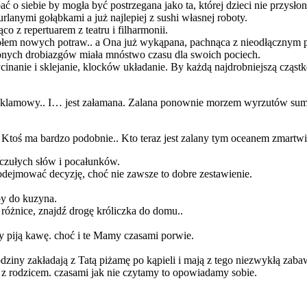
o siebie by mogła być postrzegana jako ta, której dzieci nie przysłoni
lanymi gołąbkami a już najlepiej z sushi własnej roboty.
 z repertuarem z teatru i filharmonii.
stołem nowych potraw.. a Ona już wykąpana, pachnąca z nieodłącznym 
ionych drobiazgów miała mnóstwo czasu dla swoich pociech.
cinanie i sklejanie, klocków układanie. By każdą najdrobniejszą cząst
 reklamowy.. I… jest załamana. Zalana ponownie morzem wyrzutów sumien
Ktoś ma bardzo podobnie.. Kto teraz jest zalany tym oceanem zmartwi
 czułych słów i pocałunków.
dejmować decyzję, choć nie zawsze to dobre zestawienie.
py do kuzyna.
 różnice, znajdź drogę króliczka do domu..
my piją kawę. choć i te Mamy czasami porwie.
ziny zakładają z Tatą piżamę po kąpieli i mają z tego niezwykłą zabaw
ą z rodzicem. czasami jak nie czytamy to opowiadamy sobie.