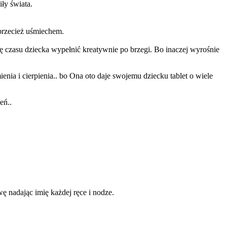
ły świata.
przecież uśmiechem.
kę czasu dziecka wypełnić kreatywnie po brzegi. Bo inaczej wyrośnie
ia i cierpienia.. bo Ona oto daje swojemu dziecku tablet o wiele
eń..
ę nadając imię każdej ręce i nodze.