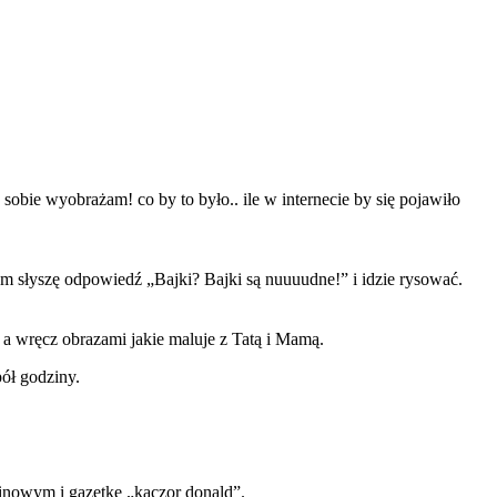
sobie wyobrażam! co by to było.. ile w internecie by się pojawiło
ym słyszę odpowiedź „Bajki? Bajki są nuuuudne!” i idzie rysować.
 a wręcz obrazami jakie maluje z Tatą i Mamą.
pół godziny.
linowym i gazetkę „kaczor donald”.