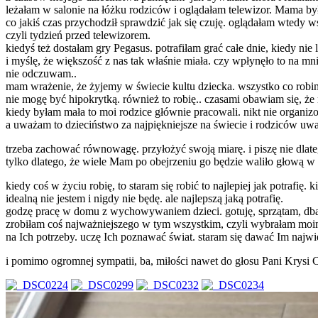
leżałam w salonie na łóżku rodziców i oglądałam telewizor. Mama by
co jakiś czas przychodził sprawdzić jak się czuję. oglądałam wtedy w
czyli tydzień przed telewizorem.
kiedyś też dostałam gry Pegasus. potrafiłam grać całe dnie, kiedy nie
i myślę, że większość z nas tak właśnie miała. czy wpłynęło to na m
nie odczuwam..
mam wrażenie, że żyjemy w świecie kultu dziecka. wszystko co rob
nie mogę być hipokrytką. również to robię.. czasami obawiam się, że
kiedy byłam mała to moi rodzice głównie pracowali. nikt nie organiz
a uważam to dzieciństwo za najpiękniejsze na świecie i rodziców uw
trzeba zachować równowagę. przyłożyć swoją miarę. i piszę nie dlat
tylko dlatego, że wiele Mam po obejrzeniu go będzie waliło głową w 
kiedy coś w życiu robię, to staram się robić to najlepiej jak potrafię
idealną nie jestem i nigdy nie będę. ale najlepszą jaką potrafię.
godzę pracę w domu z wychowywaniem dzieci. gotuję, sprzątam, dbam o 
zrobiłam coś najważniejszego w tym wszystkim, czyli wybrałam moi
na Ich potrzeby. uczę Ich poznawać świat. staram się dawać Im najw
i pomimo ogromnej sympatii, ba, miłości nawet do głosu Pani Krysi 