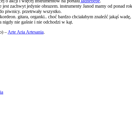
ej o akcji i więcej instrumentów na portalu
ładnebebe
.
ż nie jest zachwyt jedynie obrazem. instrumenty Janod mamy od ponad ro
e do piwnicy. przetrwały wszystko.
ordeon. gitara, organki.. choć bardzo chciałabym znaleźć jakąś wadę, u
a nigdy nie gaśnie i nie odchodzi w kąt.
o) –
Arte Aria Artesania
.
ia