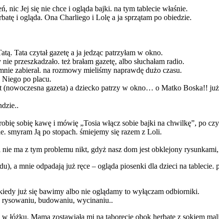
 nic Jej się nie chce i ogląda bajki. na tym tablecie właśnie.
batę i ogląda. Ona Charliego i Lolę a ja sprzątam po obiedzie.
tą. Tata czytał gazetę a ja jedząc patrzyłam w okno.
 nie przeszkadzało. też brałam gazetę, albo słuchałam radio.
e mnie zabierał. na rozmowy mieliśmy naprawdę dużo czasu.
 Niego po placu.
let (nowoczesna gazeta) a dziecko patrzy w okno… o Matko Boska!! już 
dzie..
robię sobię kawę i mówię „Tosia włącz sobie bajki na chwilkę”, po cz
e. smyram Ją po stopach. śmiejemy się razem z Loli.
 nie ma z tym problemu nikt, gdyż nasz dom jest obklejony rysunkami,
, a mnie odpadają już ręce – ogląda piosenki dla dzieci na tablecie. 
. kiedy już się bawimy albo nie oglądamy to wyłączam odbiorniki.
na rysowaniu, budowaniu, wycinaniu..
 w łóżku. Mama zostawiała mi na taborecie obok herbatę z sokiem ma