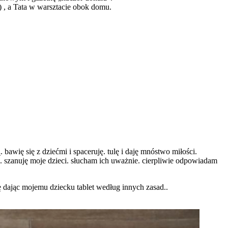
) , a Tata w warsztacie obok domu.
bawię się z dziećmi i spaceruję. tulę i daję mnóstwo miłości.
szanuję moje dzieci. słucham ich uważnie. cierpliwie odpowiadam
 dając mojemu dziecku tablet według innych zasad..