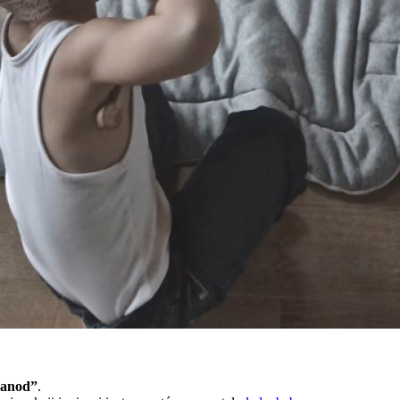
Janod”
.