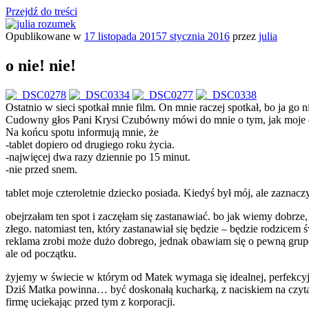
Przejdź do treści
Opublikowane w
17 listopada 2015
7 stycznia 2016
przez
julia
julia rozumek
o życiu i szukaniu w nim szczęścia
o nie! nie!
Ostatnio w sieci spotkał mnie film. On mnie raczej spotkał, bo ja go 
Cudowny głos Pani Krysi Czubówny mówi do mnie o tym, jak moje dz
Na końcu spotu informują mnie, że
-tablet dopiero od drugiego roku życia.
-najwięcej dwa razy dziennie po 15 minut.
-nie przed snem.
tablet moje czteroletnie dziecko posiada. Kiedyś był mój, ale zaznac
obejrzałam ten spot i zaczęłam się zastanawiać. bo jak wiemy dobrze, 
złego. natomiast ten, który zastanawiał się będzie – będzie rodzice
reklama zrobi może dużo dobrego, jednak obawiam się o pewną gru
ale od początku.
żyjemy w świecie w którym od Matek wymaga się idealnej, perfekcyjn
Dziś Matka powinna… być doskonałą kucharką, z naciskiem na czytani
firmę uciekając przed tym z korporacji.