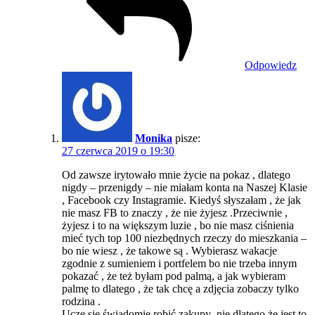
Odpowiedz
Monika
pisze:
27 czerwca 2019 o 19:30
Od zawsze irytowało mnie życie na pokaz , dlatego
nigdy – przenigdy – nie miałam konta na Naszej Klasie
, Facebook czy Instagramie. Kiedyś słyszałam , że jak
nie masz FB to znaczy , że nie żyjesz .Przeciwnie ,
żyjesz i to na większym luzie , bo nie masz ciśnienia
mieć tych top 100 niezbędnych rzeczy do mieszkania –
bo nie wiesz , że takowe są . Wybierasz wakacje
zgodnie z sumieniem i portfelem bo nie trzeba innym
pokazać , że też byłam pod palmą, a jak wybieram
palmę to dlatego , że tak chcę a zdjęcia zobaczy tylko
rodzina .
Uczę się świadomie robić zakupy ,nie dlatego że jest to