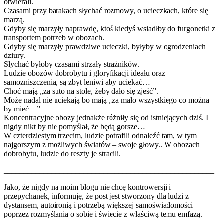
otwierali.
Czasami przy barakach słychać rozmowy, o ucieczkach, które się
marzą.
Gdyby się marzyły naprawdę, ktoś kiedyś wsiadłby do furgonetki z
transportem potrzeb w obozach.
Gdyby się marzyły prawdziwe ucieczki, byłyby w ogrodzeniach
dziury.
Słychać byłoby czasami strzały strażników.
Ludzie obozów dobrobytu i gloryfikacji ideału oraz
samozniszczenia, są zbyt leniwi aby uciekać…
Choć mają „za suto na stole, żeby dało się zjeść”.
Może nadal nie uciekają bo mają „za mało wszystkiego co można
by mieć…”
Koncentracyjne obozy jednakże różniły się od istniejących dziś. I
nigdy nikt by nie pomyślał, że będą gorsze…
W czterdziestym trzecim, ludzie potrafili odnaleźć tam, w tym
najgorszym z możliwych światów – swoje głowy.. W obozach
dobrobytu, ludzie do reszty je stracili.
_____________________________________________________
Jako, że nigdy na moim blogu nie chcę kontrowersji i
przepychanek, informuję, że post jest stworzony dla ludzi z
dystansem, autoironią i potrzebą większej samoświadomości
poprzez rozmyślania o sobie i świecie z właściwą temu emfazą.