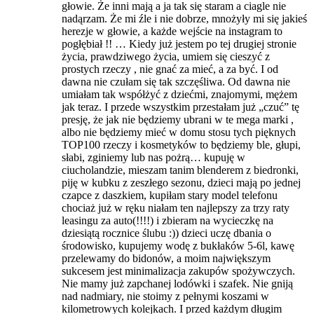
głowie. Że inni mają a ja tak się staram a ciagle nie
nadąrzam. Że mi źle i nie dobrze, mnożyły mi się jakieś
herezje w głowie, a każde wejście na instagram to
pogłębiał !! … Kiedy już jestem po tej drugiej stronie
życia, prawdziwego życia, umiem się cieszyć z
prostych rzeczy , nie gnać za mieć, a za być. I od
dawna nie czułam się tak szczęśliwa. Od dawna nie
umiałam tak współżyć z dziećmi, znajomymi, mężem
jak teraz. I przede wszystkim przestałam już „czuć” tę
presję, że jak nie będziemy ubrani w te mega marki ,
albo nie będziemy mieć w domu stosu tych pięknych
TOP100 rzeczy i kosmetyków to będziemy ble, głupi,
słabi, zginiemy lub nas pożrą… kupuję w
ciucholandzie, mieszam tanim blenderem z biedronki,
piję w kubku z zeszłego sezonu, dzieci mają po jednej
czapce z daszkiem, kupiłam stary model telefonu
chociaż już w ręku niałam ten najlepszy za trzy raty
leasingu za auto(!!!!) i zbieram na wycieczkę na
dziesiątą rocznice ślubu :)) dzieci uczę dbania o
środowisko, kupujemy wodę z bukłaków 5-6l, kawę
przelewamy do bidonów, a moim największym
sukcesem jest minimalizacja zakupów spożywczych.
Nie mamy już zapchanej lodówki i szafek. Nie gniją
nad nadmiary, nie stoimy z pełnymi koszami w
kilometrowych kolejkach. I przed każdym długim