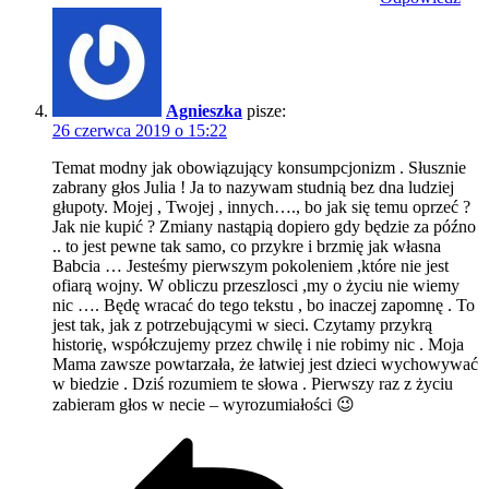
Agnieszka
pisze:
26 czerwca 2019 o 15:22
Temat modny jak obowiązujący konsumpcjonizm . Słusznie
zabrany głos Julia ! Ja to nazywam studnią bez dna ludziej
głupoty. Mojej , Twojej , innych…., bo jak się temu oprzeć ?
Jak nie kupić ? Zmiany nastąpią dopiero gdy będzie za późno
.. to jest pewne tak samo, co przykre i brzmię jak własna
Babcia … Jesteśmy pierwszym pokoleniem ,które nie jest
ofiarą wojny. W obliczu przeszlosci ,my o życiu nie wiemy
nic …. Będę wracać do tego tekstu , bo inaczej zapomnę . To
jest tak, jak z potrzebującymi w sieci. Czytamy przykrą
historię, współczujemy przez chwilę i nie robimy nic . Moja
Mama zawsze powtarzała, że łatwiej jest dzieci wychowywać
w biedzie . Dziś rozumiem te słowa . Pierwszy raz z życiu
zabieram głos w necie – wyrozumiałości 😉