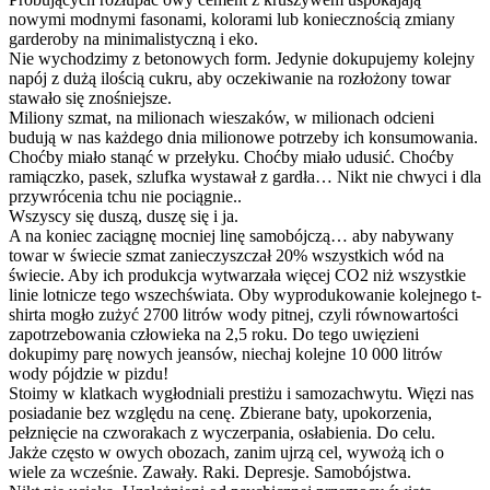
nowymi modnymi fasonami, kolorami lub koniecznością zmiany
garderoby na minimalistyczną i eko.
Nie wychodzimy z betonowych form. Jedynie dokupujemy kolejny
napój z dużą ilością cukru, aby oczekiwanie na rozłożony towar
stawało się znośniejsze.
Miliony szmat, na milionach wieszaków, w milionach odcieni
budują w nas każdego dnia milionowe potrzeby ich konsumowania.
Choćby miało stanąć w przełyku. Choćby miało udusić. Choćby
ramiączko, pasek, szlufka wystawał z gardła… Nikt nie chwyci i dla
przywrócenia tchu nie pociągnie..
Wszyscy się duszą, duszę się i ja.
A na koniec zaciągnę mocniej linę samobójczą… aby nabywany
towar w świecie szmat zanieczyszczał 20% wszystkich wód na
świecie. Aby ich produkcja wytwarzała więcej CO2 niż wszystkie
linie lotnicze tego wszechświata. Oby wyprodukowanie kolejnego t-
shirta mogło zużyć 2700 litrów wody pitnej, czyli równowartości
zapotrzebowania człowieka na 2,5 roku. Do tego uwięzieni
dokupimy parę nowych jeansów, niechaj kolejne 10 000 litrów
wody pójdzie w pizdu!
Stoimy w klatkach wygłodniali prestiżu i samozachwytu. Więzi nas
posiadanie bez względu na cenę. Zbierane baty, upokorzenia,
pełznięcie na czworakach z wyczerpania, osłabienia. Do celu.
Jakże często w owych obozach, zanim ujrzą cel, wywożą ich o
wiele za wcześnie. Zawały. Raki. Depresje. Samobójstwa.