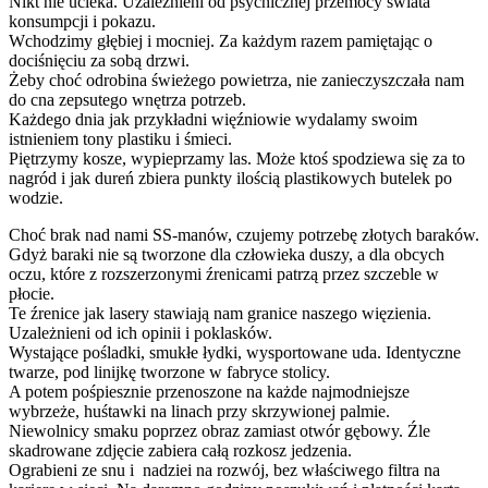
Nikt nie ucieka. Uzależnieni od psychicznej przemocy świata
konsumpcji i pokazu.
Wchodzimy głębiej i mocniej. Za każdym razem pamiętając o
dociśnięciu za sobą drzwi.
Żeby choć odrobina świeżego powietrza, nie zanieczyszczała nam
do cna zepsutego wnętrza potrzeb.
Każdego dnia jak przykładni więźniowie wydalamy swoim
istnieniem tony plastiku i śmieci.
Piętrzymy kosze, wypieprzamy las. Może ktoś spodziewa się za to
nagród i jak dureń zbiera punkty ilością plastikowych butelek po
wodzie.
Choć brak nad nami SS-manów, czujemy potrzebę złotych baraków.
Gdyż baraki nie są tworzone dla człowieka duszy, a dla obcych
oczu, które z rozszerzonymi źrenicami patrzą przez szczeble w
płocie.
Te źrenice jak lasery stawiają nam granice naszego więzienia.
Uzależnieni od ich opinii i poklasków.
Wystające pośladki, smukłe łydki, wysportowane uda. Identyczne
twarze, pod linijkę tworzone w fabryce stolicy.
A potem pośpiesznie przenoszone na każde najmodniejsze
wybrzeże, huśtawki na linach przy skrzywionej palmie.
Niewolnicy smaku poprzez obraz zamiast otwór gębowy. Źle
skadrowane zdjęcie zabiera całą rozkosz jedzenia.
Ograbieni ze snu i nadziei na rozwój, bez właściwego filtra na