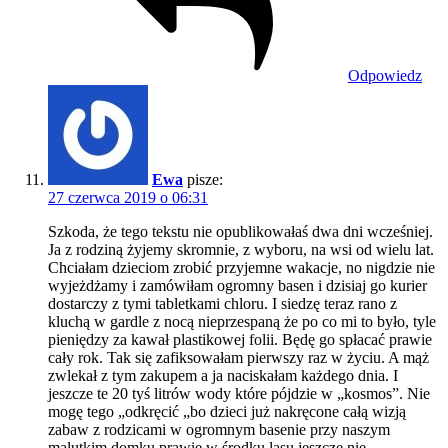
Odpowiedz
Ewa
pisze:
27 czerwca 2019 o 06:31
Szkoda, że tego tekstu nie opublikowałaś dwa dni wcześniej.
Ja z rodziną żyjemy skromnie, z wyboru, na wsi od wielu lat.
Chciałam dzieciom zrobić przyjemne wakacje, no nigdzie nie
wyjeżdżamy i zamówiłam ogromny basen i dzisiaj go kurier
dostarczy z tymi tabletkami chloru. I siedzę teraz rano z
kluchą w gardle z nocą nieprzespaną że po co mi to było, tyle
pieniędzy za kawał plastikowej folii. Będę go spłacać prawie
cały rok. Tak się zafiksowałam pierwszy raz w życiu. A mąż
zwlekał z tym zakupem a ja naciskałam każdego dnia. I
jeszcze te 20 tyś litrów wody które pójdzie w „kosmos”. Nie
mogę tego „odkręcić „bo dzieci już nakręcone całą wizją
zabaw z rodzicami w ogromnym basenie przy naszym
malutkim domku prawie w środku lasu jeszcze nie