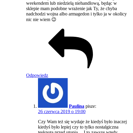
weekendem lub niedzielą niehandlową, będąc w
sklepie mam podobne wrażenie jak Ty, że chyba
nadchodzi wojna albo armagedon i tylko ja w okolicy
nic nie wiem 😉
Odpowiedz
Paulina
pisze:
26 czerwca 2019 o 19:00
Czy Wam też się wydaje że kiedyś było inaczej
kiedyś było lepiej czy to tylko nostalgiczna
tęsknota przed utopią… I to zawsze wtedy