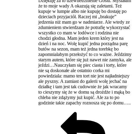
Dziękuję za to uzewnetrznienie Gosiu. Myślałam
że to moje wady A okazują się zaletami. Też
kupuje w lumpie albo nie kupuję bo dostaję po
dzieciach przyjaciół. Raczej mi „brakuje”
jedzenia niż mam go w nadmiarze. Ale wtedy ze
zdumieniem stwierdzam że potrafię wykorzystać
wszystko co mam w lodówce i rodzina nie
chodzi głodna. Mam jeden krem który jest na
dzień i na noc. Wolę kupić jedna porządna parę
butów na sezon, mam też jedna torebkę bo
zapomnialabym przełożyć to co ważne. Jeździmy
starym autem, które się już nawet nie zamyka, ale
jeździ…Nauczyłam się piec ciasta i torty, które
nie są doskonałe ale ostatnio corka mi
powiedziala: mamo ten tort nie jest najładniejszy
ale pyszny. A zamiast do galerii wolę jechać na
działkę i tam jest tak cudownie że jak wracamy
to cieszymy się że w domu są drożdże i mąką bo
chleba nie zdążymy już kupić. Ale za to po
godzinie takie zapachy roznosza się po domu…..