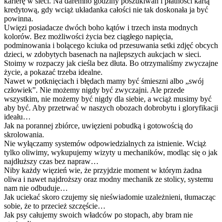
karierę w sieci. Na daremno godziny poszukiwań i płatności kartą
kredytową, gdy wciąż układanka całości nie tak doskonała ja być
powinna.
Uwięzi posiadacze dwóch boho kątów i trzech insta modnych
kolorów. Bez możliwości życia bez ciągłego napięcia,
podminowania i bolącego kciuka od przesuwania setki zdjęć obcych
dzieci, w zdobytych basenach na najlepszych aukcjach w sieci.
Stoimy w rozpaczy jak cieśla bez dłuta. Bo otrzymaliśmy zwyczajne
życie, a pokazać trzeba idealne.
Nawet w potknięciach i błędach mamy być śmieszni albo „swój
człowiek”. Nie możemy nigdy być zwyczajni. Ale przede
wszystkim, nie możemy być nigdy dla siebie, a wciąż musimy być
aby być. Aby przetrwać w naszych obozach dobrobytu i gloryfikacji
ideału…
Jak na porannej zbiórce, uwięzieni pobudką i gotowością do
skrolowania.
Nie wyłączamy systemów odpowiedzialnych za istnienie. Wciąż
tylko oliwimy, wykupujemy wizyty u mechaników, modląc się o jak
najdłuższy czas bez napraw…
Niby każdy więzień wie, że przyjdzie moment w którym żadna
oliwa i nawet najdroższy oraz modny mechanik ze stolicy, systemu
nam nie odbuduje…
Jak uciekać skoro czujemy się nieświadomie uzależnieni, tłumacząc
sobie, że to przecież szczęście…
Jak psy całujemy swoich władców po stopach, aby bram nie