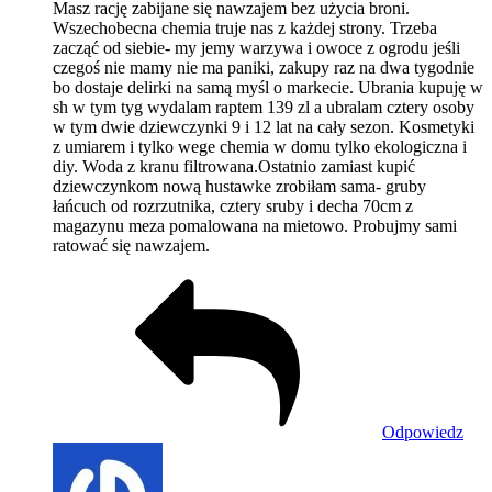
Masz rację zabijane się nawzajem bez użycia broni.
Wszechobecna chemia truje nas z każdej strony. Trzeba
zacząć od siebie- my jemy warzywa i owoce z ogrodu jeśli
czegoś nie mamy nie ma paniki, zakupy raz na dwa tygodnie
bo dostaje delirki na samą myśl o markecie. Ubrania kupuję w
sh w tym tyg wydalam raptem 139 zl a ubralam cztery osoby
w tym dwie dziewczynki 9 i 12 lat na cały sezon. Kosmetyki
z umiarem i tylko wege chemia w domu tylko ekologiczna i
diy. Woda z kranu filtrowana.Ostatnio zamiast kupić
dziewczynkom nową hustawke zrobiłam sama- gruby
łańcuch od rozrzutnika, cztery sruby i decha 70cm z
magazynu meza pomalowana na mietowo. Probujmy sami
ratować się nawzajem.
Odpowiedz