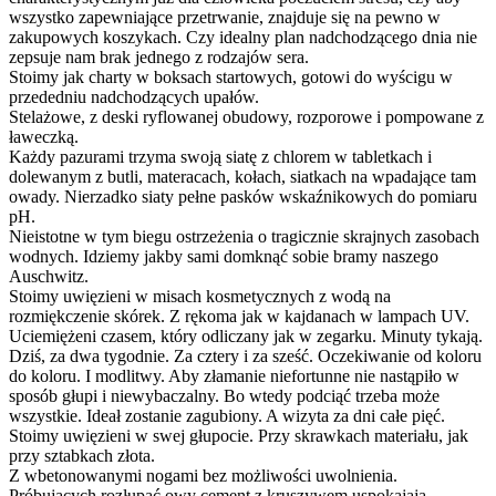
wszystko zapewniające przetrwanie, znajduje się na pewno w
zakupowych koszykach. Czy idealny plan nadchodzącego dnia nie
zepsuje nam brak jednego z rodzajów sera.
Stoimy jak charty w boksach startowych, gotowi do wyścigu w
przededniu nadchodzących upałów.
Stelażowe, z deski ryflowanej obudowy, rozporowe i pompowane z
ławeczką.
Każdy pazurami trzyma swoją siatę z chlorem w tabletkach i
dolewanym z butli, materacach, kołach, siatkach na wpadające tam
owady. Nierzadko siaty pełne pasków wskaźnikowych do pomiaru
pH.
Nieistotne w tym biegu ostrzeżenia o tragicznie skrajnych zasobach
wodnych. Idziemy jakby sami domknąć sobie bramy naszego
Auschwitz.
Stoimy uwięzieni w misach kosmetycznych z wodą na
rozmiękczenie skórek. Z rękoma jak w kajdanach w lampach UV.
Uciemiężeni czasem, który odliczany jak w zegarku. Minuty tykają.
Dziś, za dwa tygodnie. Za cztery i za sześć. Oczekiwanie od koloru
do koloru. I modlitwy. Aby złamanie niefortunne nie nastąpiło w
sposób głupi i niewybaczalny. Bo wtedy podciąć trzeba może
wszystkie. Ideał zostanie zagubiony. A wizyta za dni całe pięć.
Stoimy uwięzieni w swej głupocie. Przy skrawkach materiału, jak
przy sztabkach złota.
Z wbetonowanymi nogami bez możliwości uwolnienia.
Próbujących rozłupać owy cement z kruszywem uspokajają