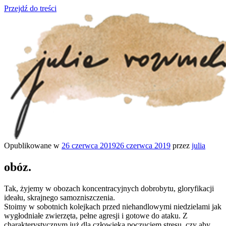
Przejdź do treści
Opublikowane w
26 czerwca 2019
26 czerwca 2019
przez
julia
julia rozumek
o życiu i szukaniu w nim szczęścia
obóz.
Tak, żyjemy w obozach koncentracyjnych dobrobytu, gloryfikacji
ideału, skrajnego samozniszczenia.
Stoimy w sobotnich kolejkach przed niehandlowymi niedzielami jak
wygłodniałe zwierzęta, pełne agresji i gotowe do ataku. Z
charakterystycznym już dla człowieka poczuciem stresu, czy aby