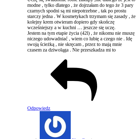
modne , tylko dlatego , że dojrzałam do tego że 3 pary
czarnych spodni są mi niepotrzebne , tak po prostu
starczy jedna . W kosmetykach trzymam się zasady , że
kolejny krem otwieram dopiero gdy skończę
wcześniejszy a w kuchni … jeszcze się uczę.
Jestem na tym etapie życia (42l) , że nikomu nie muszę
niczego udowadniać , wiem co lubię a czego nie . Idę
swoją ścieżką , nie skręcam , przez to mają mnie
czasem za dziwoląga . Nie przeszkadza mi to
Odpowiedz