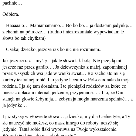
pachnie…
Odbiera.
– Haaaaalo… Mamamamamo… Bo bo bo… ja dostałam jedynkę…
z chemii na półrocze… (trudno i niezrozumiale wypowiadam te
słowa bo tak chyłkam)
– Czekaj dziecko, jeszcze raz bo nic nie rozumiem..
Jak jeszcze raz – myślę – jak te słowa tak bolą. Nie przejdą mi
jeszcze raz przez gardło…. Ja dziewczynka z małej, zapomnianej
przez wszystkich wsi jadę w wielki świat… Bo zachciało mi się
kariery teatralnej robić. I to jedyne liceum w Polsce odnalazła moja
rodzina. I ja się tam dostałam. I te pieniążki rodziców za które co
miesiąc opłacam internat, jedzenie, przyjemności… I to, że Oni
stanęli na głowie żebym ja… żebym ja mogła marzenia spełniać… a
ja jedynkę…
I już słyszę w głowie te słowa… „dziecko, my dla Ciebie tyle, a Ty
sie nauczyć nie możesz, co masz innego do roboty. uczyć się
jedynie. Tatuś sobie flaki wypruwa na Twoje wykształcenie.
Wszystkie dzieci do wsi obok poszły.”