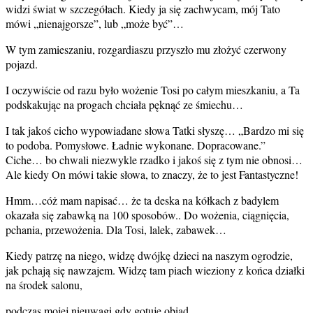
widzi świat w szczegółach. Kiedy ja się zachwycam, mój Tato
mówi „nienajgorsze”, lub „może być”…
W tym zamieszaniu, rozgardiaszu przyszło mu złożyć czerwony
pojazd.
I oczywiście od razu było wożenie Tosi po całym mieszkaniu, a Ta
podskakując na progach chciała pęknąć ze śmiechu…
I tak jakoś cicho wypowiadane słowa Tatki słyszę… „Bardzo mi się
to podoba. Pomysłowe. Ładnie wykonane. Dopracowane.”
Ciche… bo chwali niezwykle rzadko i jakoś się z tym nie obnosi…
Ale kiedy On mówi takie słowa, to znaczy, że to jest Fantastyczne!
Hmm…cóż mam napisać… że ta deska na kółkach z badylem
okazała się zabawką na 100 sposobów.. Do wożenia, ciągnięcia,
pchania, przewożenia. Dla Tosi, lalek, zabawek…
Kiedy patrzę na niego, widzę dwójkę dzieci na naszym ogrodzie,
jak pchają się nawzajem. Widzę tam piach wieziony z końca działki
na środek salonu,
podczas mojej nieuwagi gdy gotuję obiad.