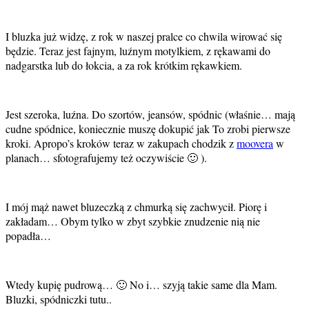
I bluzka już widzę, z rok w naszej pralce co chwila wirować się
będzie. Teraz jest fajnym, luźnym motylkiem, z rękawami do
nadgarstka lub do łokcia, a za rok krótkim rękawkiem.
Jest szeroka, luźna. Do szortów, jeansów, spódnic (właśnie… mają
cudne spódnice, koniecznie muszę dokupić jak To zrobi pierwsze
kroki. Apropo’s kroków teraz w zakupach chodzik z
moovera
w
planach… sfotografujemy też oczywiście 🙂 ).
I mój mąż nawet bluzeczką z chmurką się zachwycił. Piorę i
zakładam… Obym tylko w zbyt szybkie znudzenie nią nie
popadła…
Wtedy kupię pudrową… 🙂 No i… szyją takie same dla Mam.
Bluzki, spódniczki tutu..