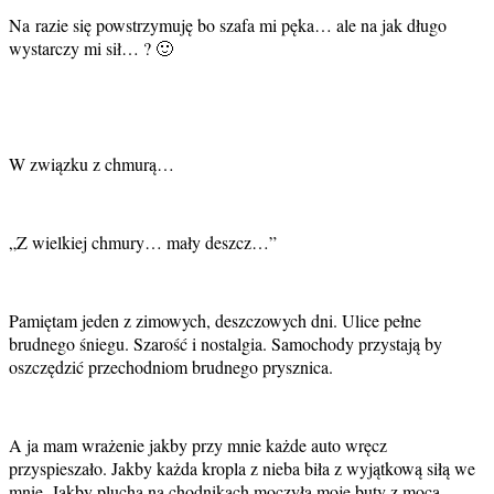
Na razie się powstrzymuję bo szafa mi pęka… ale na jak długo
wystarczy mi sił… ? 🙂
W związku z chmurą…
„Z wielkiej chmury… mały deszcz…”
Pamiętam jeden z zimowych, deszczowych dni. Ulice pełne
brudnego śniegu. Szarość i nostalgia. Samochody przystają by
oszczędzić przechodniom brudnego prysznica.
A ja mam wrażenie jakby przy mnie każde auto wręcz
przyspieszało. Jakby każda kropla z nieba biła z wyjątkową siłą we
mnie. Jakby plucha na chodnikach moczyła moje buty z mocą