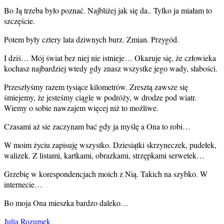
Bo Ją trzeba było poznać. Najbliżej jak się da.. Tylko ja miałam to
szczęście.
Potem były cztery lata dziwnych burz. Zmian. Przygód.
I dziś… Mój świat bez niej nie istnieje… Okazuje się, że człowieka
kochasz najbardziej wtedy gdy znasz wszystke jego wady, słabości.
Przeszłyśmy razem tysiące kilometrów. Zresztą zawsze się
śmiejemy, że jesteśmy ciągle w podróży, w drodze pod wiatr.
Wiemy o sobie nawzajem więcej niż to możliwe.
Czasami aż sie zaczynam bać gdy ja myślę a Ona to robi…
W moim życiu zapisuję wszystko. Dziesiątki skrzyneczek, pudełek,
walizek. Z listami, kartkami, obrazkami, strzępkami serwetek…
Grzebię w korespondencjach moich z Nią. Takich na szybko. W
internecie…
Bo moja Ona mieszka bardzo daleko…
Julia Rozumek