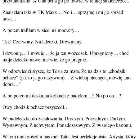
przytulankami. A Ona pcha go po trawie, w letniej sukieneczce..
Znalazłam taki w TK Maxx… No i… sprzątnęli mi go sprzed
nosa…
A potem trafiłam w sieci na moovery…
Tak! Czerwony. Na laleczki. Drewniany.
I dzwonię… I mówię… że ja ten wózeczek. Upragniony… choć
moje dziecko nawet nie wie, że go pragnie..
W odpowiedzi słyszę, że Tosia za mała. Że na dziś to „chodzik-
pchacz” (jak to ja go nazywam)… Z wielką niechęcią mówię „no
dobra…”
A bo po co mi deska na kółkach z badylem…? No po co…?
Owy chodzik-pchacz przyszedł…
W pudełeczku do zacałowania. Uroczym. Porządnym. Dużym.
Wystawnym. Z uchwytem. Ponadczasowym. Z twardego kartonu.
W tym dniu gościł u nas mój Tato. Jest perfekcjonistą. Artystą, który