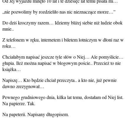
Od Jej wyjazdu minęło 10 lat i te dziesięć lat temu pisała mi…
„nie pozwolimy by rozdzieliło nas nic nieznaczące morze…”
Do dziś kroczymy razem… Idziemy bliżej siebie niż ludzie obok
mnie..
Z telefonem w ręku, internetem i biletem lotniczym w dłoni raz w
roku…
Chciałabym napisać jeszcze tyle słów o Niej… Ale pomyślicie…
głupia. Ileż można napisać w blogowym poście.. Przecież to nie
książka…
Napiszę… Kto będzie chciał przeczyta.. a kto nie, już pewnie
dawno zrezygnował…
Pewnego grudniowego dnia, kilka lat temu, dostałam od Niej list.
Na papierze. Tak.
Na papeterii. Napisany długopisem.