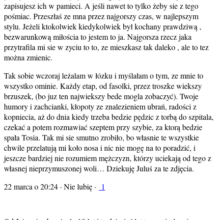
zapisujesz ich w pamieci. A jeśli nawet to tylko żeby sie z tego
pośmiac. Przeszłaś ze mna przez najgorszy czas, w najlepszym
stylu. Jeżeli ktokolwiek kiedykolwiek był kochany prawdziwą ,
bezwarunkową miłościa to jestem to ja. Najgorsza rzecz jaka
przytrafila mi sie w zyciu to to, ze mieszkasz tak daleko , ale to tez
można zmienic.
Tak sobie wczoraj leżalam w łózku i myślałam o tym, ze mnie to
wszystko ominie. Każdy etap, od fasolki, przez troszke wiekszy
brzuszek, (bo juz ten najwiekszy bede mogla zobaczyć). Twoje
humory i zachcianki, kłopoty ze znalezieniem ubrań, radości z
kopniecia, aż do dnia kiedy trzeba bedzie pędzic z torbą do szpitala,
czekać a potem rozmawiać szeptem przy szybie, za ktorą bedzie
spała Tosia. Tak mi sie smutno zrobiło, bo własnie te wszystkie
chwile przelatują mi koło nosa i nic nie mogę na to poradzić, i
jeszcze bardziej nie rozumiem mężczyzn, którzy uciekają od tego z
własnej nieprzymuszonej woli… Dziekuję Juluś za te zdjęcia.
22 marca o 20:24 · Nie lubię ·
1