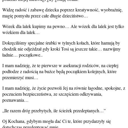
Widzę radość i zabawę dziecka poprzez kreatywność, wyobraźnię,
magię pomysłu przez całe długie dzieciństwo…
Wózek dla lalek kupimy na pewno… Ale wózek dla lalek jest tylko
wózkiem dla lalek…
Dokręciliśmy specjalne śrubki w tylnych kołach, które hamują by
chodzik nie odjeżdzał gdy kroki Tosi są jeszcze takie… nazwijmy
ładnie… początkowe..
I mam nadzieję, że te pierwsze w asekuracji rodziców, na ciepłej
podłodze z radością na buźce będą początkiem kolejnych, które
przemierzyć musi…
I mam nadzieję, że życie pozwoli Jej na równie łagodne, spokojne, z
poczuciem bezpieczeństwa, ze szczęściem odkrywania,
poznawania…
„Ile razem dróg przebytych, ile ścieżek przedeptanych…”
Oj Kochana, gdybym mogła dać Ci te, które przydarzyły się
dotychczas przedeptywać mnie…