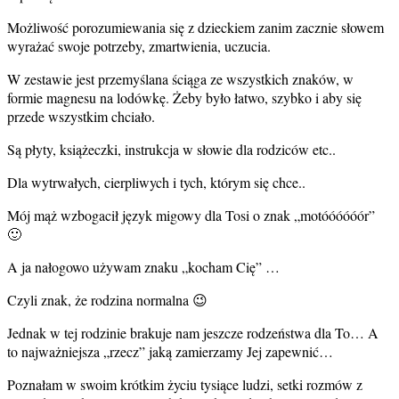
Możliwość porozumiewania się z dzieckiem zanim zacznie słowem
wyrażać swoje potrzeby, zmartwienia, uczucia.
W zestawie jest przemyślana ściąga ze wszystkich znaków, w
formie magnesu na lodówkę. Żeby było łatwo, szybko i aby się
przede wszystkim chciało.
Są płyty, książeczki, instrukcja w słowie dla rodziców etc..
Dla wytrwałych, cierpliwych i tych, którym się chce..
Mój mąż wzbogacił język migowy dla Tosi o znak „motóóóóóór”
🙂
A ja nałogowo używam znaku „kocham Cię” …
Czyli znak, że rodzina normalna 😉
Jednak w tej rodzinie brakuje nam jeszcze rodzeństwa dla To… A
to najważniejsza „rzecz” jaką zamierzamy Jej zapewnić…
Poznałam w swoim krótkim życiu tysiące ludzi, setki rozmów z