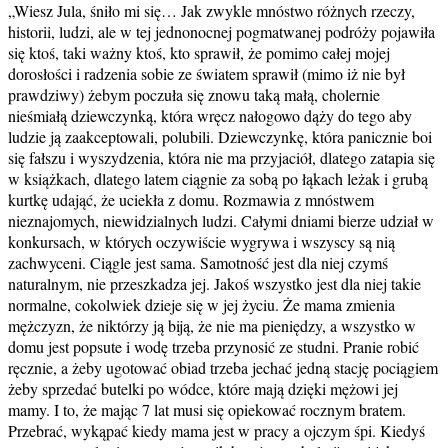
„Wiesz Jula, śniło mi się… Jak zwykle mnóstwo różnych rzeczy,
historii, ludzi, ale w tej jednonocnej pogmatwanej podróży pojawiła
się ktoś, taki ważny ktoś, kto sprawił, że pomimo całej mojej
dorosłości i radzenia sobie ze światem sprawił (mimo iż nie był
prawdziwy) żebym poczuła się znowu taką małą, cholernie
nieśmiałą dziewczynką, która wręcz nałogowo dąży do tego aby
ludzie ją zaakceptowali, polubili. Dziewczynkę, która panicznie boi
się fałszu i wyszydzenia, która nie ma przyjaciół, dlatego zatapia się
w książkach, dlatego latem ciągnie za sobą po łąkach leżak i grubą
kurtkę udająć, że uciekła z domu. Rozmawia z mnóstwem
nieznajomych, niewidzialnych ludzi. Całymi dniami bierze udział w
konkursach, w których oczywiście wygrywa i wszyscy są nią
zachwyceni. Ciągle jest sama. Samotność jest dla niej czymś
naturalnym, nie przeszkadza jej. Jakoś wszystko jest dla niej takie
normalne, cokolwiek dzieje się w jej życiu. Że mama zmienia
mężczyzn, że niktórzy ją biją, że nie ma pieniędzy, a wszystko w
domu jest popsute i wodę trzeba przynosić ze studni. Pranie robić
ręcznie, a żeby ugotować obiad trzeba jechać jedną stację pociągiem
żeby sprzedać butelki po wódce, które mają dzięki mężowi jej
mamy. I to, że mając 7 lat musi się opiekować rocznym bratem.
Przebrać, wykąpać kiedy mama jest w pracy a ojczym śpi. Kiedyś