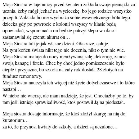
Moja Siostra w tajemnicy przed światem zakłada swoje pieniążki za
ucznia, żeby mógł jechać na wycieczkę, bo jego rodzice wszystko
przepili. Zakłada bo nie wyobraża sobie wewnętrznego bólu tego
dziecka gdy po powrocie z kolonii wszyscy w klasie będą
opowiadać, wspominać a on będzie patrzył ślepo w okno i
zastanawiał się czemu akurat on…
Moja Siostra tuli je jak własne dzieci. Głaszcze, całuje.
Na tym końcu świata nikt tego nie docenia, nikt o tym nie wie.
Moja Siostra maluje do nocy nieużywaną salę, dekoruję, zanosi
swoją kanapę i fotele. Chce by choć jedno pomieszczenie było
ciepłe i przyjazne, bo szkoła na cały rok dostała 28 złotych na
fundusz remontowy.
Moja Siostra nauczyła ich więcej niż życie dotychczasowe i to które
nastapi…
W niebo nie wierzę, ale mam nadzieję, że jest. Chociażby po to, by
tam jeśli istnieje sprawiedliwość, ktoś postawił Ją na piedestał..
Moja siostra dostaje informacje, że ktoś złożył skargę na nią do
kuratorium…
za to, że przynosi kwiaty do szkoły, a dzieci są uczulone…