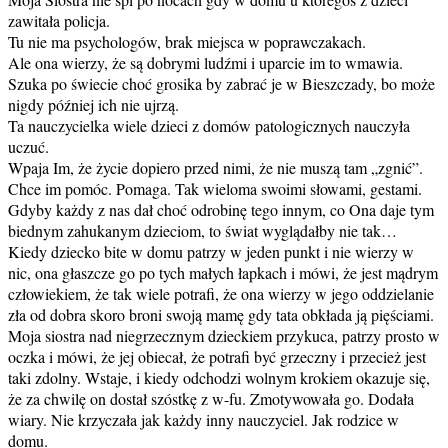
zawitała policja.
Tu nie ma psychologów, brak miejsca w poprawczakach.
Ale ona wierzy, że są dobrymi ludźmi i uparcie im to wmawia.
Szuka po świecie choć grosika by zabrać je w Bieszczady, bo może
nigdy później ich nie ujrzą.
Ta nauczycielka wiele dzieci z domów patologicznych nauczyła
uczuć.
Wpaja Im, że życie dopiero przed nimi, że nie muszą tam „zgnić”.
Chce im pomóc. Pomaga. Tak wieloma swoimi słowami, gestami.
Gdyby każdy z nas dał choć odrobinę tego innym, co Ona daje tym
biednym zahukanym dzieciom, to świat wyglądałby nie tak…
Kiedy dziecko bite w domu patrzy w jeden punkt i nie wierzy w
nic, ona głaszcze go po tych małych łapkach i mówi, że jest mądrym
człowiekiem, że tak wiele potrafi, że ona wierzy w jego oddzielanie
zła od dobra skoro broni swoją mamę gdy tata obkłada ją pięściami.
Moja siostra nad niegrzecznym dzieckiem przykuca, patrzy prosto w
oczka i mówi, że jej obiecał, że potrafi być grzeczny i przecież jest
taki zdolny. Wstaje, i kiedy odchodzi wolnym krokiem okazuje się,
że za chwilę on dostał szóstkę z w-fu. Zmotywowała go. Dodała
wiary. Nie krzyczała jak każdy inny nauczyciel. Jak rodzice w
domu.