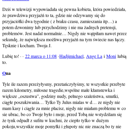
Dziś w telewizji wypowiadała się pewna kobieta, która powiedziała,
że prawdziwa przyjaźń to ta, gdzie nie odzywamy się do
przyjaciółki dwa tygodnie ( z braku czasu, zamieszania itp…) a
potem dzwonimy lub przychodzimy i nie ma żadnych pretensji,
problemów. Jest nadal normalnie… Nigdy nie wątpiłam nawet przez
sekundę, że największa możliwa przyjaźń na tym świecie nas łączy.
Tęsknie i kocham. Twoja J.
Lubię to! · ·
22 marca o 11:08
·
Hadjimichael
,
Ange La
i
Moni
lubią
to.
O
na
Tyle ile razem przeżyłysmy, przetańczyłyśmy, te wszystkie przebyte
razem kilometry, miłosne tragedie,wspólne małe kłamstewka i
większe „oszustwa”, godziny nudy, pełnego szaleństwa, smutki,
ciągłe poszukiwania… Tylko Ty Julus mialas w d… ze nigdy nie
mam kasy i ciągle za mnie płacisz, nigdy nie miałam problemu w co
sie ubrac, bo co Twoje było i moje, przed Tobą nie wstydzilam się
że tynk odpadł z sufitu w kuchni, że ciepło tylko w dużym
pokoju,wszystkie moje pomyłki i głupoty nic nie znaczą bo ty nie