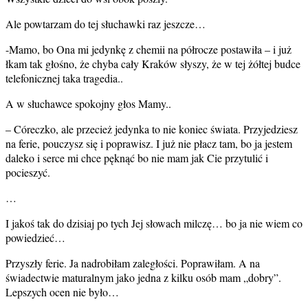
Ale powtarzam do tej słuchawki raz jeszcze…
-Mamo, bo Ona mi jedynkę z chemii na półrocze postawiła – i już
łkam tak głośno, że chyba cały Kraków słyszy, że w tej żółtej budce
telefonicznej taka tragedia..
A w słuchawce spokojny głos Mamy..
– Córeczko, ale przecież jedynka to nie koniec świata. Przyjedziesz
na ferie, pouczysz się i poprawisz. I już nie płacz tam, bo ja jestem
daleko i serce mi chce pęknąć bo nie mam jak Cie przytulić i
pocieszyć.
…
I jakoś tak do dzisiaj po tych Jej słowach milczę… bo ja nie wiem co
powiedzieć…
Przyszły ferie. Ja nadrobiłam zaległości. Poprawiłam. A na
świadectwie maturalnym jako jedna z kilku osób mam „dobry”.
Lepszych ocen nie było…