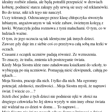
idealny rozbiór zdania, ale będą potrafili przepuścić w drzwiach
kobietę, podnieść starcu zakupy gdy urwią sie uszy od reklamówki.
Bo do teraz, nikt ich tego nie nauczył.
Uczy tolerancji. Odrzucanego przez klasę chłopczyka stworzyła
lubianym, angażowanym w tak wiele zabaw, świetnym kolegą z
ławki. Wytarczyła jedna rozmowa z tymi maluchami. O tym, co w
ludziach ważne.
O tym, że jego uczucia są tak identyczne jak innych dzieci.
Zawsze gdy daje im z siebie coś co przeżywa całą sobą ma łezki w
oczach.
Czasami z oczątek uczniów padają również. Ze wzruszenia.
To znaczy, że trafia, zmienia ich postrzeganie świata.
Kiedy Moja Siostra idzie rano załadowana ksiażkami do szkoły, to
wybiegają po nią uczniowie. Pomagają nieść ekwipunek, całują po
rękach…
Moja Siostra, pracuje dla nich. I tylko dla nich. Ma ogromny
potencjał, zdolności, możliwości…Moja Siostra mysli, że naprawi
świat. I wiecie co…?
Jeżeli choć jedno z tych dzieci nie podniesie ręki w złości na
drugiego człowieka bo Jej słowa wyryły w nim inny obraz świata
niż widział na co dzień w domu… To naprawi…
Moja Siostra nie śpi po nocach gdy w domu u któregoś z dzieci