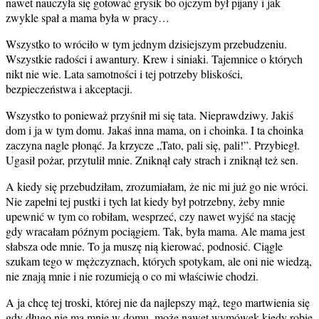
nawet nauczyła się gotować grysik bo ojczym był pijany i jak
zwykle spał a mama była w pracy…
Wszystko to wróciło w tym jednym dzisiejszym przebudzeniu.
Wszystkie radości i awantury. Krew i siniaki. Tajemnice o których
nikt nie wie. Lata samotności i tej potrzeby bliskości,
bezpieczeństwa i akceptacji.
Wszystko to ponieważ przyśnił mi się tata. Nieprawdziwy. Jakiś
dom i ja w tym domu. Jakaś inna mama, on i choinka. I ta choinka
zaczyna nagle płonąć. Ja krzycze „Tato, pali się, pali!”. Przybiegł.
Ugasił pożar, przytulił mnie. Zniknął cały strach i zniknął też sen.
A kiedy się przebudziłam, zrozumiałam, że nic mi już go nie wróci.
Nie zapełni tej pustki i tych lat kiedy był potrzebny, żeby mnie
upewnić w tym co robiłam, wesprzeć, czy nawet wyjść na stację
gdy wracałam późnym pociągiem. Tak, była mama. Ale mama jest
słabsza ode mnie. To ja muszę nią kierować, podnosić. Ciągle
szukam tego w mężczyznach, których spotykam, ale oni nie wiedzą,
nie znają mnie i nie rozumieją o co mi właściwie chodzi.
A ja chcę tej troski, której nie da najlepszy mąż, tego martwienia się
gdy długo nie ma mnie w domu, może nawet wymówek kiedy robię