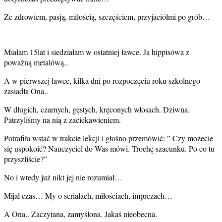
Ze zdrowiem, pasją, miłością, szczęściem, przyjaciółmi po grób…
Miałam 15lat i siedziałam w ostatniej ławce. Ja hippisówa z
poważną metalówą..
A w pierwszej ławce, kilka dni po rozpoczęciu roku szkolnego
zasiadła Ona..
W długich, czarnych, gęstych, kręconych włosach. Dziwna.
Patrzyliśmy na nią z zaciekawieniem.
Potrafiła wstać w trakcie lekcji i głośno przemówić: ” Czy możecie
się uspokoić? Nauczyciel do Was mówi. Trochę szacunku. Po co tu
przyszliście?”
No i wtedy już nikt jej nie rozumiał…
Mijał czas… My o serialach, miłościach, imprezach…
A Ona.. Zaczytana, zamyślona. Jakaś nieobecna.