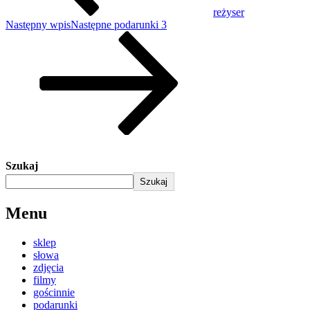
reżyser
Następny wpis
Następne
podarunki 3
Szukaj
Szukaj
Menu
sklep
słowa
zdjęcia
filmy
gościnnie
podarunki