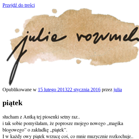
Przejdź do treści
Opublikowane w
15 lutego 2013
22 stycznia 2016
przez
julia
julia rozumek
o życiu i szukaniu w nim szczęścia
piątek
słucham z Antką tej piosenki setny raz..
i tak sobie pomyślałam, że poprosze mojego nowego „magika
blogowego” o zakładkę „piątek”.
I w każdy owy piątek wrzucę coś, co mnie muzycznie rozkochuje..