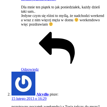
Dla mnie ten piątek to jak poniedziałek, każdy dzień
taki sam..
Jedyne czym się różni to myślą, że nadchodzi weekend
a wraz z nim więcej męża w domu
weekendowo
więc pozdrawiam
Odpowiedz
Alcydło
pisze:
15 lutego 2013 o 16:29
pozytywny początek weekendu:) a Tosia tańczy do muzy?