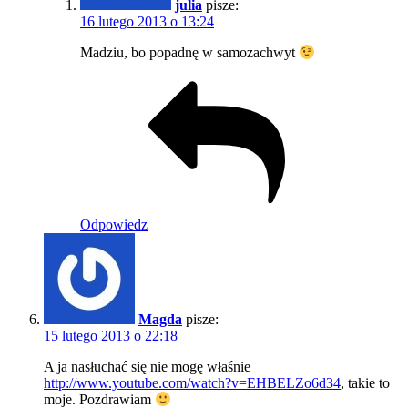
julia
pisze:
16 lutego 2013 o 13:24
Madziu, bo popadnę w samozachwyt
Odpowiedz
Magda
pisze:
15 lutego 2013 o 22:18
A ja nasłuchać się nie mogę właśnie
http://www.youtube.com/watch?v=EHBELZo6d34
, takie to
moje. Pozdrawiam