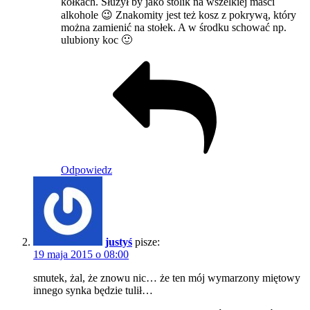
kółkach. Służył by jako stolik na wszelkiej maści
alkohole 😉 Znakomity jest też kosz z pokrywą, który
można zamienić na stołek. A w środku schować np.
ulubiony koc 🙂
Odpowiedz
justyś
pisze:
19 maja 2015 o 08:00
smutek, żal, że znowu nic… że ten mój wymarzony miętowy
innego synka będzie tulił…