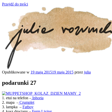
Przejdź do treści
Opublikowane w
19 maja 2015
19 maja 2015
przez
julia
julia rozumek
o życiu i szukaniu w nim szczęścia
podarunki 27
1. etui na telefon –
Iphoria
2. mapa –
Crumplet
3. lampka –
Fatboy
4. kosz druciany –
Ferm Living