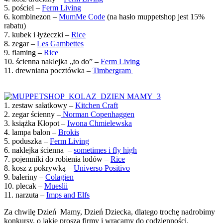
5. pościel –
Ferm Living
6. kombinezon –
MumMe Code
(na hasło muppetshop jest 15%
rabatu)
7. kubek i łyżeczki –
Rice
8. zegar –
Les Gambettes
9. flaming –
Rice
10. ścienna naklejka „to do” –
Ferm Living
11. drewniana pocztówka –
Timbergram
1. zestaw sałatkowy –
Kitchen Craft
2. zegar ścienny –
Norman Copenhaggen
3. książka Kłopot –
Iwona Chmielewska
4. lampa balon –
Brokis
5. poduszka –
Ferm Living
6. naklejka ścienna –
sometimes i fly high
7. pojemniki do robienia lodów –
Rice
8. kosz z pokrywką –
Universo Positivo
9. baleriny –
Colagien
10. plecak –
Mueslii
11. narzuta –
Imps and Elfs
Za chwilę Dzień Mamy, Dzień Dziecka, dlatego trochę nadrobimy
konkursy, o jakie proszą firmy i wracamy do codzienności.