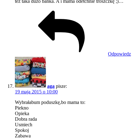
też taka dużo bańka. A i mama odetchnie troszczkę ;)…
Odpowiedz
aga
pisze:
19 maja 2015 o 10:00
Wybrałabum poduszkę,bo mama to:
Piekno
Opieka
Dobra rada
Usmiech
Spokoj
Zabawa