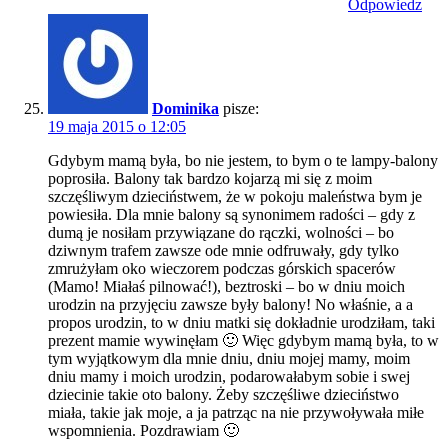
Odpowiedz
Dominika
pisze:
19 maja 2015 o 12:05
Gdybym mamą była, bo nie jestem, to bym o te lampy-balony
poprosiła. Balony tak bardzo kojarzą mi się z moim
szczęśliwym dzieciństwem, że w pokoju maleństwa bym je
powiesiła. Dla mnie balony są synonimem radości – gdy z
dumą je nosiłam przywiązane do rączki, wolności – bo
dziwnym trafem zawsze ode mnie odfruwały, gdy tylko
zmrużyłam oko wieczorem podczas górskich spacerów
(Mamo! Miałaś pilnować!), beztroski – bo w dniu moich
urodzin na przyjęciu zawsze były balony! No właśnie, a a
propos urodzin, to w dniu matki się dokładnie urodziłam, taki
prezent mamie wywinęłam 🙂 Więc gdybym mamą była, to w
tym wyjątkowym dla mnie dniu, dniu mojej mamy, moim
dniu mamy i moich urodzin, podarowałabym sobie i swej
dziecinie takie oto balony. Żeby szczęśliwe dzieciństwo
miała, takie jak moje, a ja patrząc na nie przywoływała miłe
wspomnienia. Pozdrawiam 🙂