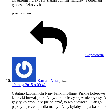
zwątpienia i braku sił, złapałabym za „sznurek” i odleciała
gdzieś daleko 🙂 hihi
pozdrawiam
Odpowiedz
Kama i Nina
pisze:
19 maja 2015 o 09:42
Ostatnio kupiłam dla Niny bańki mydlane. Piękne kolorowe
kuleczki fruwają koło Niny, a ona cieszy się w niebogłosy. A
gdy tylko próbuje je już odłożyć, to woła jeszcze. Dlatego
pięknym prezentem dla mamy i Niny byłaby lampa balon, to