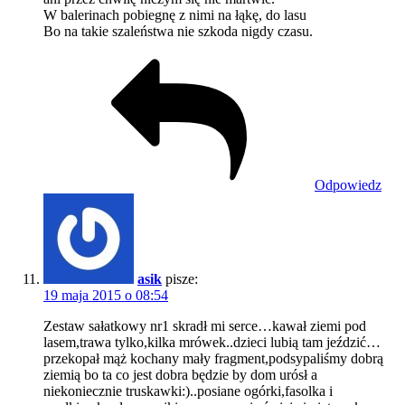
W balerinach pobiegnę z nimi na łąkę, do lasu
Bo na takie szaleństwa nie szkoda nigdy czasu.
Odpowiedz
asik
pisze:
19 maja 2015 o 08:54
Zestaw sałatkowy nr1 skradł mi serce…kawał ziemi pod
lasem,trawa tylko,kilka mrówek..dzieci lubią tam jeździć…
przekopał mąż kochany mały fragment,podsypaliśmy dobrą
ziemią bo ta co jest dobra będzie by dom urósł a
niekoniecznie truskawki:)..posiane ogórki,fasolka i