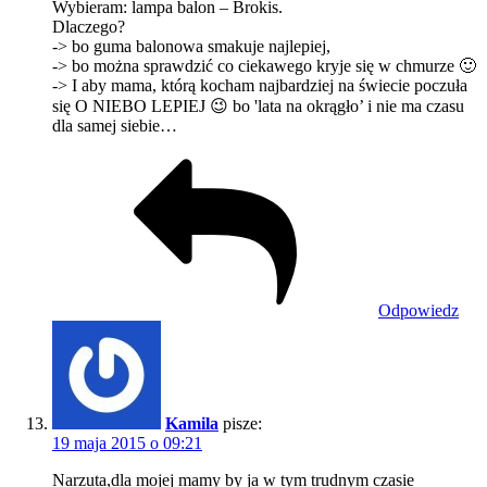
Wybieram: lampa balon – Brokis.
Dlaczego?
-> bo guma balonowa smakuje najlepiej,
-> bo można sprawdzić co ciekawego kryje się w chmurze 🙂
-> I aby mama, którą kocham najbardziej na świecie poczuła
się O NIEBO LEPIEJ 😉 bo 'lata na okrągło’ i nie ma czasu
dla samej siebie…
Odpowiedz
Kamila
pisze:
19 maja 2015 o 09:21
Narzuta,dla mojej mamy by ja w tym trudnym czasie