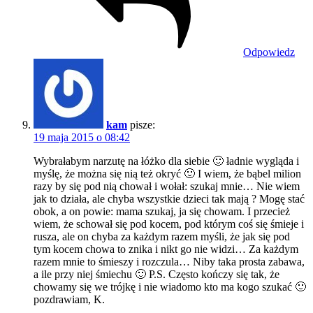
Odpowiedz
kam
pisze:
19 maja 2015 o 08:42
Wybrałabym narzutę na łóżko dla siebie 🙂 ładnie wygląda i
myślę, że można się nią też okryć 🙂 I wiem, że bąbel milion
razy by się pod nią chował i wołał: szukaj mnie… Nie wiem
jak to działa, ale chyba wszystkie dzieci tak mają ? Mogę stać
obok, a on powie: mama szukaj, ja się chowam. I przecież
wiem, że schował się pod kocem, pod którym coś się śmieje i
rusza, ale on chyba za każdym razem myśli, że jak się pod
tym kocem chowa to znika i nikt go nie widzi… Za każdym
razem mnie to śmieszy i rozczula… Niby taka prosta zabawa,
a ile przy niej śmiechu 🙂 P.S. Często kończy się tak, że
chowamy się we trójkę i nie wiadomo kto ma kogo szukać 🙂
pozdrawiam, K.