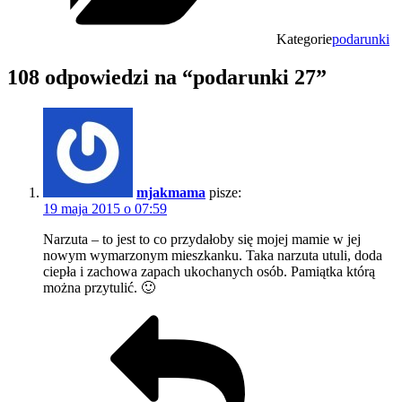
Kategorie
podarunki
108 odpowiedzi na “podarunki 27”
mjakmama
pisze:
19 maja 2015 o 07:59
Narzuta – to jest to co przydałoby się mojej mamie w jej
nowym wymarzonym mieszkanku. Taka narzuta utuli, doda
ciepła i zachowa zapach ukochanych osób. Pamiątka którą
można przytulić. 🙂