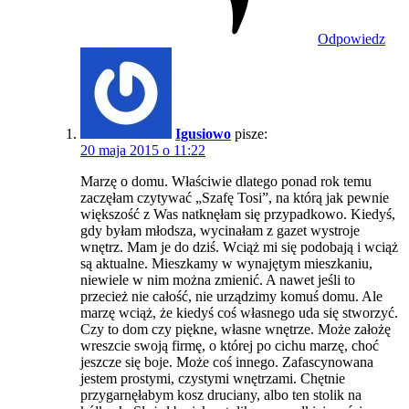
Odpowiedz
Igusiowo
pisze:
20 maja 2015 o 11:22
Marzę o domu. Właściwie dlatego ponad rok temu
zaczęłam czytywać „Szafę Tosi”, na którą jak pewnie
większość z Was natknęłam się przypadkowo. Kiedyś,
gdy byłam młodsza, wycinałam z gazet wystroje
wnętrz. Mam je do dziś. Wciąż mi się podobają i wciąż
są aktualne. Mieszkamy w wynajętym mieszkaniu,
niewiele w nim można zmienić. A nawet jeśli to
przecież nie całość, nie urządzimy komuś domu. Ale
marzę wciąż, że kiedyś coś własnego uda się stworzyć.
Czy to dom czy piękne, własne wnętrze. Może założę
wreszcie swoją firmę, o której po cichu marzę, choć
jeszcze się boje. Może coś innego. Zafascynowana
jestem prostymi, czystymi wnętrzami. Chętnie
przygarnęłabym kosz druciany, albo ten stolik na