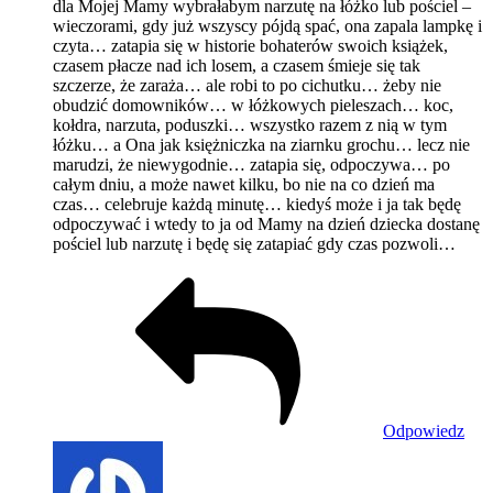
dla Mojej Mamy wybrałabym narzutę na łóżko lub pościel –
wieczorami, gdy już wszyscy pójdą spać, ona zapala lampkę i
czyta… zatapia się w historie bohaterów swoich książek,
czasem płacze nad ich losem, a czasem śmieje się tak
szczerze, że zaraża… ale robi to po cichutku… żeby nie
obudzić domowników… w łóżkowych pieleszach… koc,
kołdra, narzuta, poduszki… wszystko razem z nią w tym
łóżku… a Ona jak księżniczka na ziarnku grochu… lecz nie
marudzi, że niewygodnie… zatapia się, odpoczywa… po
całym dniu, a może nawet kilku, bo nie na co dzień ma
czas… celebruje każdą minutę… kiedyś może i ja tak będę
odpoczywać i wtedy to ja od Mamy na dzień dziecka dostanę
pościel lub narzutę i będę się zatapiać gdy czas pozwoli…
Odpowiedz