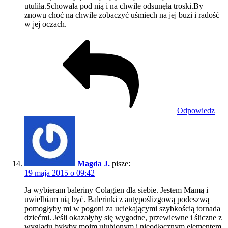
utuliła.Schowała pod nią i na chwile odsunęła troski.By
znowu choć na chwile zobaczyć uśmiech na jej buzi i radość
w jej oczach.
Odpowiedz
Magda J.
pisze:
19 maja 2015 o 09:42
Ja wybieram baleriny Colagien dla siebie. Jestem Mamą i
uwielbiam nią być. Balerinki z antypoślizgową podeszwą
pomogłyby mi w pogoni za uciekającymi szybkością tornada
dziećmi. Jeśli okazałyby się wygodne, przewiewne i śliczne z
wyglądu byłyby moim ulubionym i nieodłącznym elementem