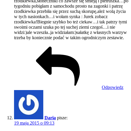
rzodkiewka,słoneczniki co zawsze się śmieją i pietruszka…po
tygodniu pobigłam z samochodu prosto na zagonki i patrzę
rzodkiewka przebiła się przez suchą skorupę,ależ wolą życia
w tych nasionkach…i wołam synka : Jurek zobacz
rzodkiewka!Biegnie szybko bo też ciekaw…i tak patrzy tymi
swoimi oczami szuka po tej suchej ziemi czegoś…i nie
widzi:)ale wzeszła..ja widziałam:)sałatkę z własnych warzyw
trzeba by koniecznie podać w takim ogrodniczym zestawie.
Odpowiedz
Daria
pisze:
19 maja 2015 o 09:13