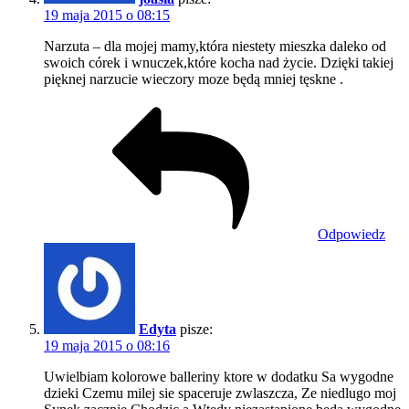
19 maja 2015 o 08:15
Narzuta – dla mojej mamy,która niestety mieszka daleko od
swoich córek i wnuczek,które kocha nad życie. Dzięki takiej
pięknej narzucie wieczory moze będą mniej tęskne .
Odpowiedz
Edyta
pisze:
19 maja 2015 o 08:16
Uwielbiam kolorowe balleriny ktore w dodatku Sa wygodne
dzieki Czemu milej sie spaceruje zwlaszcza, Ze niedlugo moj