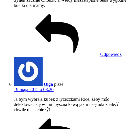
Synek zacznie Chodzic a Wtedy niezastapione beda wygodne
buciki dla mamy.
Odpowiedz
Olga
pisze:
19 maja 2015 o 08:20
Ja bym wybrała kubek z łyżeczkami Rice, żeby móc
delektować się w nim pyszna kawą jak mi się uda znaleźć
chwilę dla siebie 🙂