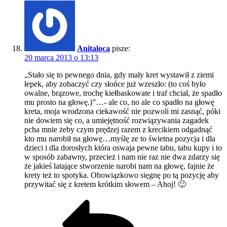
Anitaloca
pisze:
20 marca 2013 o 13:13
„Stało się to pewnego dnia, gdy mały kret wystawił z ziemi
łepek, aby zobaczyć czy słońce już wzeszło: (to coś było
owalne, brązowe, trochę kiełbaskowate i traf chciał, że spadło
mu prosto na głowę.)”…- ale co, no ale co spadło na głowę
kreta, moja wrodzona ciekawość nie pozwoli mi zasnąć, póki
nie dowiem się co, a umiejętność rozwiązywania zagadek
pcha mnie żeby czym prędzej razem z krecikiem odgadnąć
kto mu narobił na głowę…myślę ze to świetna pozycja i dla
dzieci i dla dorosłych która oswaja pewne tabu, tabu kupy i to
w sposób zabawny, przecież i nam nie raz nie dwa zdarzy się
że jakieś latające stworzenie narobi nam na głowę, fajnie że
krety też to spotyka. Obowiązkowo sięgnę po tą pozycję aby
przywitać się z kretem krótkim słowem – Ahoj! 🙂