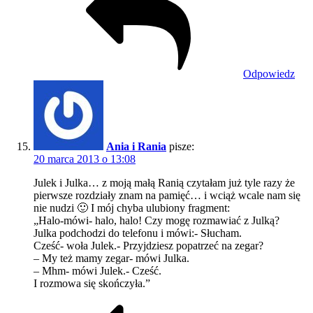
Odpowiedz
Ania i Rania
pisze:
20 marca 2013 o 13:08
Julek i Julka… z moją małą Ranią czytałam już tyle razy że
pierwsze rozdziały znam na pamięć… i wciąż wcale nam się
nie nudzi 🙂 I mój chyba ulubiony fragment:
„Halo-mówi- halo, halo! Czy mogę rozmawiać z Julką?
Julka podchodzi do telefonu i mówi:- Słucham.
Cześć- woła Julek.- Przyjdziesz popatrzeć na zegar?
– My też mamy zegar- mówi Julka.
– Mhm- mówi Julek.- Cześć.
I rozmowa się skończyła.”