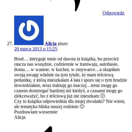
Odpowiedz
Alicja
pisze:
20 marca 2013 o 15:25
Brud… intryguje mnie od dawna ta książka, bo przecież
otacza nas wszędzie, codziennie w tramwaju, autobusie,
domu… w wannie, w kuchni, w zmywarce…a skupiłam
swoją uwagę właśnie na tym tytule, że mam teściową
pedantkę, z którą mieszkałam 4 lata i sporo się o tym brudzie
dowiedziałam, teraz traktuję go inaczej…teraz mogę go
czasem dostrzegać bardziej niż kiedyś, a czasami mogę go
zlekceważyć, bo z teściową już nie mieszkam 🙂
Czy to książka odpowiednia dla mojej dwulatki? Nie wiem,
ale tematyka bliska naszej rodzinie 🙂
Pozdrawiam wiosennie
Alicja