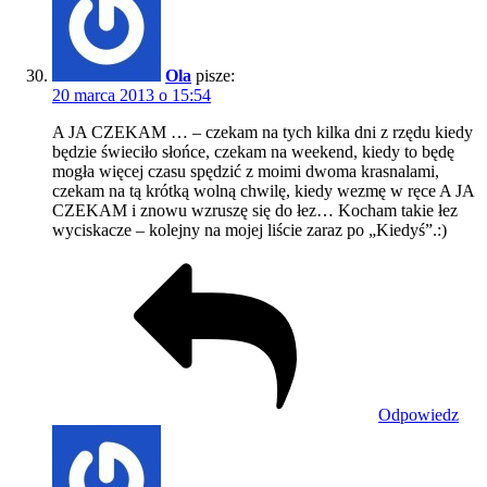
Ola
pisze:
20 marca 2013 o 15:54
A JA CZEKAM … – czekam na tych kilka dni z rzędu kiedy
będzie świeciło słońce, czekam na weekend, kiedy to będę
mogła więcej czasu spędzić z moimi dwoma krasnalami,
czekam na tą krótką wolną chwilę, kiedy wezmę w ręce A JA
CZEKAM i znowu wzruszę się do łez… Kocham takie łez
wyciskacze – kolejny na mojej liście zaraz po „Kiedyś”.:)
Odpowiedz