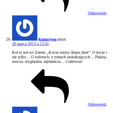
Odpowiedz
Katarzyna
pisze:
20 marca 2013 o 15:41
Kot to jest to! Zatem: „Kocur mruży ślepia złote”. O kocie i
nie tylko… O kolorach, o rymach zaskakujących… Piękna,
urocza, oryginalna, tajemnicza… Cudowna!
Odpowiedz