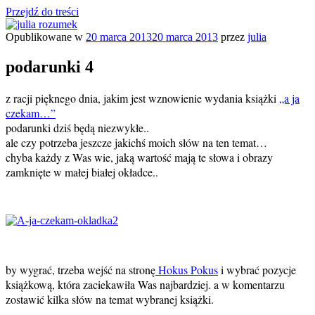
Przejdź do treści
Opublikowane w
20 marca 2013
20 marca 2013
przez
julia
julia rozumek
o życiu i szukaniu w nim szczęścia
podarunki 4
z racji pięknego dnia, jakim jest wznowienie wydania książki
„a ja
czekam…”
podarunki dziś będą niezwykłe..
ale czy potrzeba jeszcze jakichś moich słów na ten temat…
chyba każdy z Was wie, jaką wartość mają te słowa i obrazy
zamknięte w małej białej okładce..
by wygrać, trzeba wejść na stronę
Hokus Pokus
i wybrać pozycje
książkową, która zaciekawiła Was najbardziej. a w komentarzu
zostawić kilka słów na temat wybranej książki.