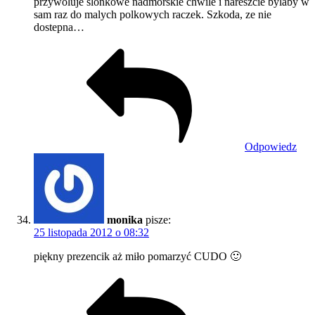
przywoluje slonkowe nadmorskie chwile i nareszcie bylaby w
sam raz do malych polkowych raczek. Szkoda, ze nie
dostepna…
Odpowiedz
monika
pisze:
25 listopada 2012 o 08:32
piękny prezencik aż miło pomarzyć CUDO 🙂