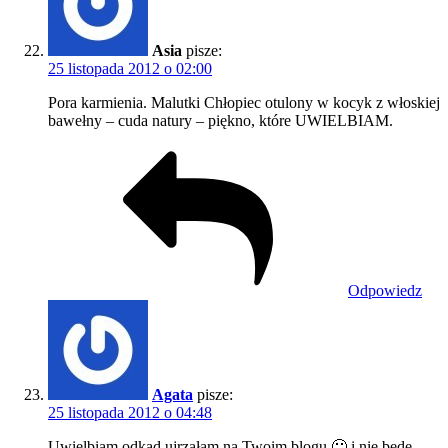
Asia
pisze:
25 listopada 2012 o 02:00
Pora karmienia. Malutki Chłopiec otulony w kocyk z włoskiej
bawełny – cuda natury – piękno, które UWIELBIAM.
Odpowiedz
Agata
pisze:
25 listopada 2012 o 04:48
Uwielbiam odkąd ujrzałam na Twoim blogu 🙂 i nie będę