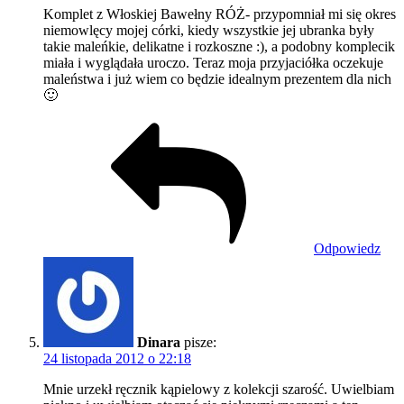
Komplet z Włoskiej Bawełny RÓŻ- przypomniał mi się okres
niemowlęcy mojej córki, kiedy wszystkie jej ubranka były
takie maleńkie, delikatne i rozkoszne :), a podobny komplecik
miała i wyglądała uroczo. Teraz moja przyjaciółka oczekuje
maleństwa i już wiem co będzie idealnym prezentem dla nich
🙂
Odpowiedz
Dinara
pisze:
24 listopada 2012 o 22:18
Mnie urzekł ręcznik kąpielowy z kolekcji szarość. Uwielbiam