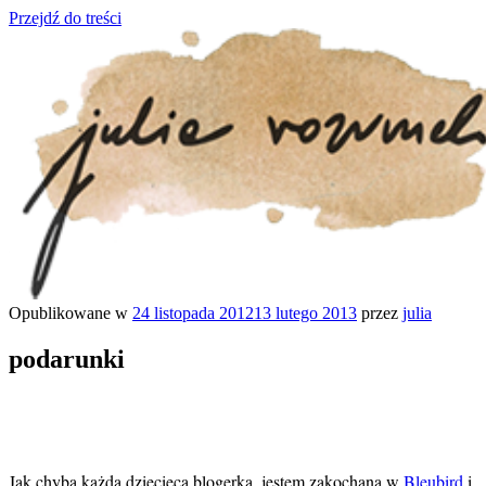
Przejdź do treści
Opublikowane w
24 listopada 2012
13 lutego 2013
przez
julia
julia rozumek
o życiu i szukaniu w nim szczęścia
podarunki
Jak chyba każda dziecięca blogerka, jestem zakochana w
Bleubird
i