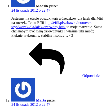
Madzik
pisze:
24 listopada 2012 o 22:47
Jesteśmy na etapie poszukiwań wózeczków dla lalek dla Misi
na roczek. Ten u Effii
http://effii.pl/zabawki/mooover-
toys/wozek-dla-lalek-czerwony.html
to moje marzenie. Sama
chciałabym być małą dziewczynką i właśnie taki mieć:)
Pięknie wykonany, stabilny i solidy… <3
Odpowiedz
Marta
pisze:
24 listopada 2012 o 22:47