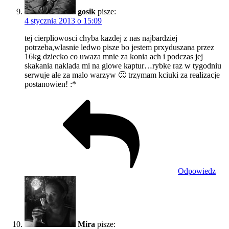
gosik
pisze:
4 stycznia 2013 o 15:09
tej cierpliowosci chyba kazdej z nas najbardziej
potrzeba,wlasnie ledwo pisze bo jestem prxyduszana przez
16kg dziecko co uwaza mnie za konia ach i podczas jej
skakania naklada mi na glowe kaptur…rybke raz w tygodniu
serwuje ale za malo warzyw 🙁 trzymam kciuki za realizacje
postanowien! :*
Odpowiedz
Mira
pisze: