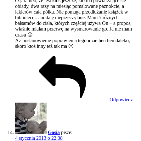
O jak miło, że jest ktoś jeszcze, kto ma powtarzające się
obiady, dwa razy na miesiąc pomalowane paznokcie, a
lakierów cała półka. Nie pomaga przedłużanie książek w
bibliotece… oddaję nieprzeczytane. Mam 5 różnych
balsamów do ciała, których częściej używa On – a propos,
właśnie miałam przerwę na wysmarowanie go. Ja nie mam
czasu 😉
Aż postanowienie poprawienia tego idzie hen hen daleko,
skoro ktoś inny też tak ma 🙂
Odpowiedz
Gosia
pisze:
4 stycznia 2013 o 22:38