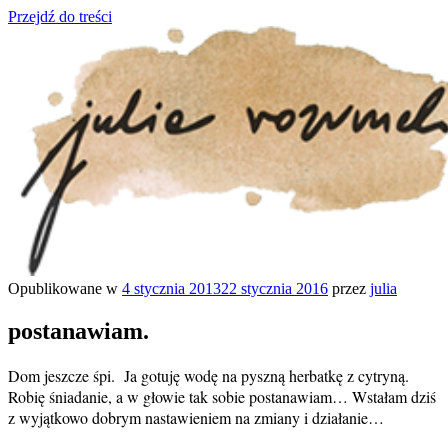
Przejdź do treści
Opublikowane w
4 stycznia 2013
22 stycznia 2016
przez
julia
julia rozumek
o życiu i szukaniu w nim szczęścia
postanawiam.
Dom jeszcze śpi. Ja gotuję wodę na pyszną herbatkę z cytryną.
Robię śniadanie, a w głowie tak sobie postanawiam… Wstałam dziś
z wyjątkowo dobrym nastawieniem na zmiany i działanie…