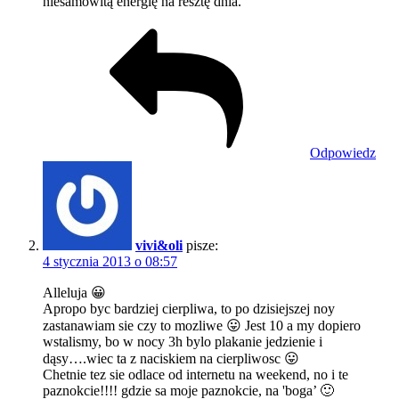
niesamowitą energię na resztę dnia.
Odpowiedz
vivi&oli
pisze:
4 stycznia 2013 o 08:57
Alleluja 😀
Apropo byc bardziej cierpliwa, to po dzisiejszej noy
zastanawiam sie czy to mozliwe 😛 Jest 10 a my dopiero
wstalismy, bo w nocy 3h bylo plakanie jedzienie i
dąsy….wiec ta z naciskiem na cierpliwosc 😛
Chetnie tez sie odlace od internetu na weekend, no i te
paznokcie!!!! gdzie sa moje paznokcie, na 'boga’ 🙂