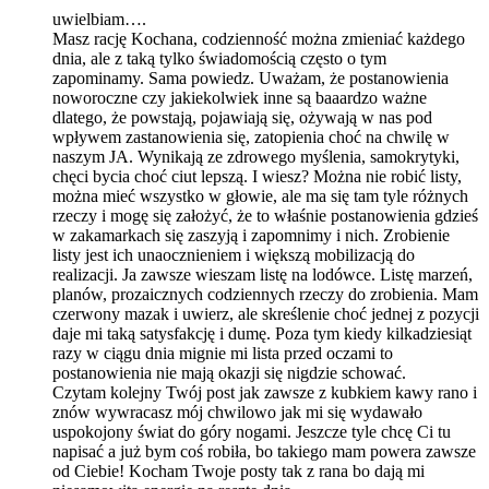
uwielbiam….
Masz rację Kochana, codzienność można zmieniać każdego
dnia, ale z taką tylko świadomością często o tym
zapominamy. Sama powiedz. Uważam, że postanowienia
noworoczne czy jakiekolwiek inne są baaardzo ważne
dlatego, że powstają, pojawiają się, ożywają w nas pod
wpływem zastanowienia się, zatopienia choć na chwilę w
naszym JA. Wynikają ze zdrowego myślenia, samokrytyki,
chęci bycia choć ciut lepszą. I wiesz? Można nie robić listy,
można mieć wszystko w głowie, ale ma się tam tyle różnych
rzeczy i mogę się założyć, że to właśnie postanowienia gdzieś
w zakamarkach się zaszyją i zapomnimy i nich. Zrobienie
listy jest ich unaocznieniem i większą mobilizacją do
realizacji. Ja zawsze wieszam listę na lodówce. Listę marzeń,
planów, prozaicznych codziennych rzeczy do zrobienia. Mam
czerwony mazak i uwierz, ale skreślenie choć jednej z pozycji
daje mi taką satysfakcję i dumę. Poza tym kiedy kilkadziesiąt
razy w ciągu dnia mignie mi lista przed oczami to
postanowienia nie mają okazji się nigdzie schować.
Czytam kolejny Twój post jak zawsze z kubkiem kawy rano i
znów wywracasz mój chwilowo jak mi się wydawało
uspokojony świat do góry nogami. Jeszcze tyle chcę Ci tu
napisać a już bym coś robiła, bo takiego mam powera zawsze
od Ciebie! Kocham Twoje posty tak z rana bo dają mi