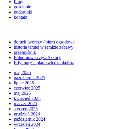
filmy
gościnnie
podarunki
kontakt
domek twórczy / biuro ogrodowe
historia tamtej w remizie zabawy
przemyślnik
Południowa część Szkocji
Edynburg – plan zwiedzania/lista
maj 2026
październik 2025
lipiec 2025
czerwiec 2025
maj 2025
kwiecień 2025
marzec 2025
styczeń 2025
grudzień 2024
październik 2024
wrzesień 2024