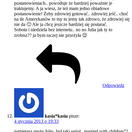
postanowieniach.. powoduje że bardziej poważnie je
traktujemy. A ja wiesz, że też mam jedno obiadowe
postanowienie! Żeby zdrowiej gotować.. zdrowiej jeść.. choć
na tle Amerykanów to my tu jemy tak zdrowo, że zdrowiej się
nie da 🙂 Ale ja chcę jeszcze bardziej się postarać.
Sobota i niedziela bez internetu.. no no Julia jak ty to
zrobisz?? ja bym raczej nie przeżyła 😉
Odpowiedz
kasia*kasia
pisze:
4 stycznia 2013 o 19:33
pamiętasz może Julio, był taki serial „married with children”?