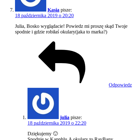
Kasia
pisze:
18 października 2019 o 20:20
Julia, Bosko wyglądacie! Powiedz mi proszę skąd Twoje
spodnie i gdzie robiłaś okulary(jaka to marka?)
Odpowiedz
julia
pisze:
18 października 2019 o 22:20
Dziękujemy 🙂
Spodnie w Kapphlu.A okulary to RayBany.