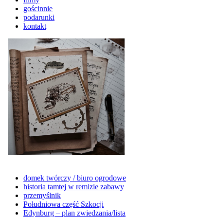
gościnnie
podarunki
kontakt
domek twórczy / biuro ogrodowe
historia tamtej w remizie zabawy
przemyślnik
Południowa część Szkocji
Edynburg – plan zwiedzania/lista