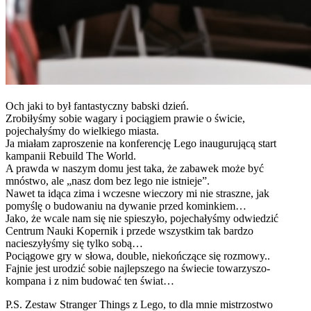
Och jaki to był fantastyczny babski dzień.
Zrobiłyśmy sobie wagary i pociągiem prawie o świcie,
pojechałyśmy do wielkiego miasta.
Ja miałam zaproszenie na konferencję Lego inaugurującą start
kampanii Rebuild The World.
A prawda w naszym domu jest taka, że zabawek może być
mnóstwo, ale „nasz dom bez lego nie istnieje”.
Nawet ta idąca zima i wczesne wieczory mi nie straszne, jak
pomyślę o budowaniu na dywanie przed kominkiem…
Jako, że wcale nam się nie spieszyło, pojechałyśmy odwiedzić
Centrum Nauki Kopernik i przede wszystkim tak bardzo
nacieszyłyśmy się tylko sobą…
Pociągowe gry w słowa, double, niekończące się rozmowy..
Fajnie jest urodzić sobie najlepszego na świecie towarzyszo-
kompana i z nim budować ten świat…
P.S. Zestaw Stranger Things z Lego, to dla mnie mistrzostwo