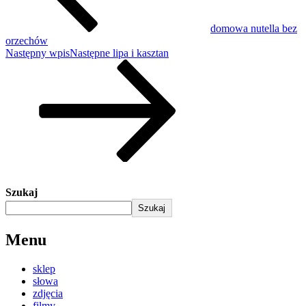
domowa nutella bez
orzechów
Następny wpis
Następne
lipa i kasztan
Szukaj
Szukaj
Menu
sklep
słowa
zdjęcia
filmy