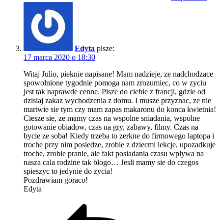
Edyta
pisze:
17 marca 2020 o 18:30
Witaj Julio, pieknie napisane! Mam nadzieje, ze nadchodzace
spowolnione tygodnie pomoga nam zrozumiec, co w zyciu
jest tak naprawde cenne. Pisze do ciebie z francji, gdzie od
dzisiaj zakaz wychodzenia z domu. I musze przyznac, ze nie
martwie sie tym czy mam zapas makaronu do konca kwietnia!
Ciesze sie, ze mamy czas na wspolne sniadania, wspolne
gotowanie obiadow, czas na gry, zabawy, filmy. Czas na
bycie ze soba! Kiedy trzeba to zerkne do firmowego laptopa i
troche przy nim posiedze, zrobie z dziecmi lekcje, upozadkuje
troche, zrobie pranie, ale fakt posiadania czasu wplywa na
nasza cala rodzine tak blogo… Jesli mamy sie do czegos
spieszyc to jedynie do zycia!
Pozdrawiam goraco!
Edyta