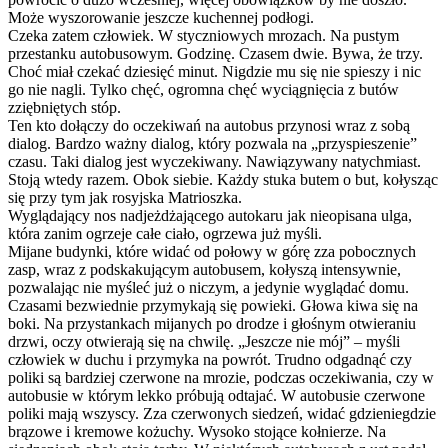
Może wyszorowanie jeszcze kuchennej podłogi.
Czeka zatem człowiek. W styczniowych mrozach. Na pustym
przestanku autobusowym. Godzinę. Czasem dwie. Bywa, że trzy.
Choć miał czekać dziesięć minut. Nigdzie mu się nie spieszy i nic
go nie nagli. Tylko chęć, ogromna chęć wyciągnięcia z butów
zziębniętych stóp.
Ten kto dołączy do oczekiwań na autobus przynosi wraz z sobą
dialog. Bardzo ważny dialog, który pozwala na „przyspieszenie”
czasu. Taki dialog jest wyczekiwany. Nawiązywany natychmiast.
Stoją wtedy razem. Obok siebie. Każdy stuka butem o but, kołysząc
się przy tym jak rosyjska Matrioszka.
Wyglądający nos nadjeżdżającego autokaru jak nieopisana ulga,
która zanim ogrzeje całe ciało, ogrzewa już myśli.
Mijane budynki, które widać od połowy w górę zza pobocznych
zasp, wraz z podskakującym autobusem, kołyszą intensywnie,
pozwalając nie myśleć już o niczym, a jedynie wyglądać domu.
Czasami bezwiednie przymykają się powieki. Głowa kiwa się na
boki. Na przystankach mijanych po drodze i głośnym otwieraniu
drzwi, oczy otwierają się na chwilę. „Jeszcze nie mój” – myśli
człowiek w duchu i przymyka na powrót. Trudno odgadnąć czy
poliki są bardziej czerwone na mrozie, podczas oczekiwania, czy w
autobusie w którym lekko próbują odtajać. W autobusie czerwone
poliki mają wszyscy. Zza czerwonych siedzeń, widać gdzieniegdzie
brązowe i kremowe kożuchy. Wysoko stojące kołnierze. Na