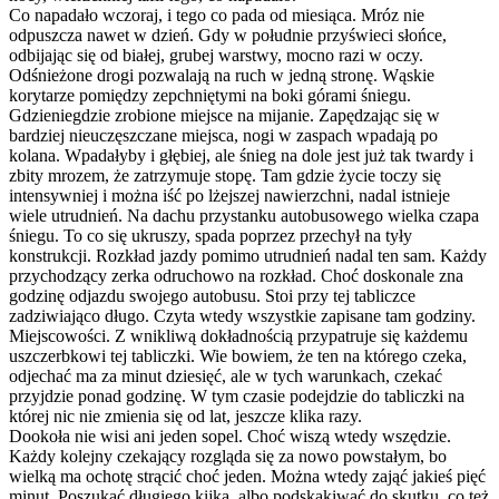
Co napadało wczoraj, i tego co pada od miesiąca. Mróz nie
odpuszcza nawet w dzień. Gdy w południe przyświeci słońce,
odbijając się od białej, grubej warstwy, mocno razi w oczy.
Odśnieżone drogi pozwalają na ruch w jedną stronę. Wąskie
korytarze pomiędzy zepchniętymi na boki górami śniegu.
Gdzieniegdzie zrobione miejsce na mijanie. Zapędzając się w
bardziej nieuczęszczane miejsca, nogi w zaspach wpadają po
kolana. Wpadałyby i głębiej, ale śnieg na dole jest już tak twardy i
zbity mrozem, że zatrzymuje stopę. Tam gdzie życie toczy się
intensywniej i można iść po lżejszej nawierzchni, nadal istnieje
wiele utrudnień. Na dachu przystanku autobusowego wielka czapa
śniegu. To co się ukruszy, spada poprzez przechył na tyły
konstrukcji. Rozkład jazdy pomimo utrudnień nadal ten sam. Każdy
przychodzący zerka odruchowo na rozkład. Choć doskonale zna
godzinę odjazdu swojego autobusu. Stoi przy tej tabliczce
zadziwiająco długo. Czyta wtedy wszystkie zapisane tam godziny.
Miejscowości. Z wnikliwą dokładnością przypatruje się każdemu
uszczerbkowi tej tabliczki. Wie bowiem, że ten na którego czeka,
odjechać ma za minut dziesięć, ale w tych warunkach, czekać
przyjdzie ponad godzinę. W tym czasie podejdzie do tabliczki na
której nic nie zmienia się od lat, jeszcze klika razy.
Dookoła nie wisi ani jeden sopel. Choć wiszą wtedy wszędzie.
Każdy kolejny czekający rozgląda się za nowo powstałym, bo
wielką ma ochotę strącić choć jeden. Można wtedy zająć jakieś pięć
minut. Poszukać długiego kijka, albo podskakiwać do skutku, co też