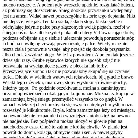
mocno rozgrzeje. A potem gdy wreszcie upadnie, rozgniatać butem,
aż pokruszy się doszczętnie. Śnieg dookoła przystanku wydeptany
jest na amen. Widać nawet poszczególne historie tego deptania. Nikt
nie depcze byle jak. Ten kto siada, składa stopy blisko siebie i
odchylając jedynie palce przy złączonych wciąż piętach, rzeźbi w
śniegu coś na kształt skrzydeł ptaka albo litery V. Powracające buty,
podczas odbijania się o siebie i uderzania powodują poruszenie stóp
i choć na chwilę ogrzewają przemarznięte palce. Wtedy marznie
reszta ciała i ponownie wstaje, aby przejść się dookoła przystanku
albo chociaż wzdłuż niego. W tę i z powrotem. A potem tak jeszcze
dziesiątki razy. Grube rękawice których nie sposób zdjąć nie
pozwalają na wyciągnięcie gazety z plecaka lub torby.
Przeszywające zimno i tak nie pozwalałoby skupić się na czytanej
treści. Dłonie w wielkich watowych rękawicach, biją głuche brawo.
W takt tego dźwięku, miarowo, stopy wystukują równie głuchy,
śnieżny tupot. Po godzinie oczekiwania, można z zamkniętymi
oczami opowiedzieć o okalającym krajobrazie. Można też kopiąc w
zamarzniętą bryłę śniegu przemyśleć wszystko to co gnębi. W
ramach większej chęci pozbycia się owych natrętnych myśli, można
rozważyć je kilkukrotnie. Bryła, która zamarznięta leży od miesiąca,
na pewno się nie rozpadnie i co ważniejsze autobus też na pewno
nie nadjedzie. Bez pośpiechu można ułożyć w głowie plan na
nadchodzący czas. Choć to zajmuje krótką chwilę. W planie jest
powrót do domu, kolacja, obmycie ciała i sen. A nawet gdyby
powrócić o dużo wcześniej, więcej obowiązków by nie doszło.