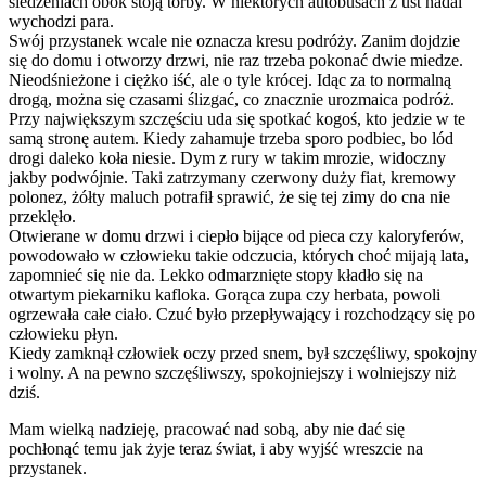
siedzeniach obok stoją torby. W niektórych autobusach z ust nadal
wychodzi para.
Swój przystanek wcale nie oznacza kresu podróży. Zanim dojdzie
się do domu i otworzy drzwi, nie raz trzeba pokonać dwie miedze.
Nieodśnieżone i ciężko iść, ale o tyle krócej. Idąc za to normalną
drogą, można się czasami ślizgać, co znacznie urozmaica podróż.
Przy największym szczęściu uda się spotkać kogoś, kto jedzie w te
samą stronę autem. Kiedy zahamuje trzeba sporo podbiec, bo lód
drogi daleko koła niesie. Dym z rury w takim mrozie, widoczny
jakby podwójnie. Taki zatrzymany czerwony duży fiat, kremowy
polonez, żółty maluch potrafił sprawić, że się tej zimy do cna nie
przeklęło.
Otwierane w domu drzwi i ciepło bijące od pieca czy kaloryferów,
powodowało w człowieku takie odczucia, których choć mijają lata,
zapomnieć się nie da. Lekko odmarznięte stopy kładło się na
otwartym piekarniku kafloka. Gorąca zupa czy herbata, powoli
ogrzewała całe ciało. Czuć było przepływający i rozchodzący się po
człowieku płyn.
Kiedy zamknął człowiek oczy przed snem, był szczęśliwy, spokojny
i wolny. A na pewno szczęśliwszy, spokojniejszy i wolniejszy niż
dziś.
Mam wielką nadzieję, pracować nad sobą, aby nie dać się
pochłonąć temu jak żyje teraz świat, i aby wyjść wreszcie na
przystanek.