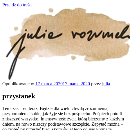
Przejdź do treści
Opublikowane w
17 marca 2020
17 marca 2020
przez
julia
julia rozumek
o życiu i szukaniu w nim szczęścia
przystanek
Ten czas. Ten teraz. Będzie dla wielu chwilą zrozumienia,
przypomnienia sobie, jak żyje się bez pośpiechu. Pośpiech potrafi
zniszczyć wszystko. Intensywność życia którą bierzemy z każdym
dniem, na nowo niszczy podstawowe szczęście. Zapytać można –
co zrobić by przestać biec, skoro świat tego od nas wymaga,