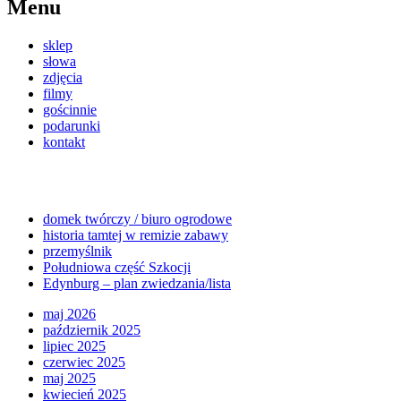
Menu
sklep
słowa
zdjęcia
filmy
gościnnie
podarunki
kontakt
domek twórczy / biuro ogrodowe
historia tamtej w remizie zabawy
przemyślnik
Południowa część Szkocji
Edynburg – plan zwiedzania/lista
maj 2026
październik 2025
lipiec 2025
czerwiec 2025
maj 2025
kwiecień 2025