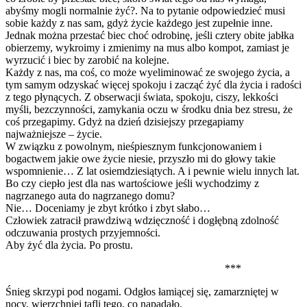
abyśmy mogli normalnie żyć?. Na to pytanie odpowiedzieć musi
sobie każdy z nas sam, gdyż życie każdego jest zupełnie inne.
Jednak można przestać biec choć odrobinę, jeśli cztery obite jabłka
obierzemy, wykroimy i zmienimy na mus albo kompot, zamiast je
wyrzucić i biec by zarobić na kolejne.
Każdy z nas, ma coś, co może wyeliminować ze swojego życia, a
tym samym odzyskać więcej spokoju i zacząć żyć dla życia i radości
z tego płynących. Z obserwacji świata, spokoju, ciszy, lekkości
myśli, bezczynności, zamykania oczu w środku dnia bez stresu, że
coś przegapimy. Gdyż na dzień dzisiejszy przegapiamy
najważniejsze – życie.
W związku z powolnym, nieśpiesznym funkcjonowaniem i
bogactwem jakie owe życie niesie, przyszło mi do głowy takie
wspomnienie… Z lat osiemdziesiątych. A i pewnie wielu innych lat.
Bo czy ciepło jest dla nas wartościowe jeśli wychodzimy z
nagrzanego auta do nagrzanego domu?
Nie… Doceniamy je zbyt krótko i zbyt słabo…
Człowiek zatracił prawdziwą wdzięczność i dogłębną zdolność
odczuwania prostych przyjemności.
Aby żyć dla życia. Po prostu.
***
Śnieg skrzypi pod nogami. Odgłos łamiącej się, zamarzniętej w
nocy, wierzchniej tafli tego, co napadało.