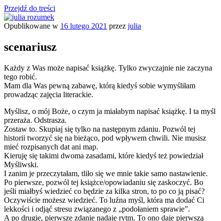
Przejdź do treści
Opublikowane w
16 lutego 2021
przez
julia
julia rozumek
o życiu i szukaniu w nim szczęścia
scenariusz
Każdy z Was może napisać książkę. Tylko zwyczajnie nie zaczyna
tego robić.
Mam dla Was pewną zabawę, którą kiedyś sobie wymyśliłam
prowadząc zajęcia literackie.
Myślisz, o mój Boże, o czym ja miałabym napisać książkę. I ta myśl
przeraża. Odstrasza.
Zostaw to. Skupiaj się tylko na następnym zdaniu. Pozwól tej
historii tworzyć się na bieżąco, pod wpływem chwili. Nie musisz
mieć rozpisanych dat ani map.
Kieruję się takimi dwoma zasadami, które kiedyś też powiedział
Myśliwski.
I zanim je przeczytałam, tliło się we mnie takie samo nastawienie.
Po pierwsze, pozwól tej książce/opowiadaniu się zaskoczyć. Bo
jeśli miałbyś wiedzieć co będzie za kilka stron, to po co ją pisać?
Oczywiście możesz wiedzieć. To luźna myśl, która ma dodać Ci
lekkości i odjąć stresu związanego z „podołaniem sprawie”.
A po drugie, pierwsze zdanie nadaje rytm. To ono daje pierwszą