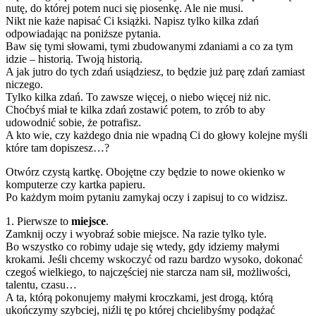
nutę, do której potem nuci się piosenkę. Ale nie musi.
Nikt nie każe napisać Ci książki. Napisz tylko kilka zdań
odpowiadając na poniższe pytania.
Baw się tymi słowami, tymi zbudowanymi zdaniami a co za tym
idzie – historią. Twoją historią.
A jak jutro do tych zdań usiądziesz, to będzie już parę zdań zamiast
niczego.
Tylko kilka zdań. To zawsze więcej, o niebo więcej niż nic.
Choćbyś miał te kilka zdań zostawić potem, to zrób to aby
udowodnić sobie, że potrafisz.
A kto wie, czy każdego dnia nie wpadną Ci do głowy kolejne myśli
które tam dopiszesz…?
Otwórz czystą kartkę. Obojętne czy będzie to nowe okienko w
komputerze czy kartka papieru.
Po każdym moim pytaniu zamykaj oczy i zapisuj to co widzisz.
1. Pierwsze to
miejsce
.
Zamknij oczy i wyobraź sobie miejsce. Na razie tylko tyle.
Bo wszystko co robimy udaje się wtedy, gdy idziemy małymi
krokami. Jeśli chcemy wskoczyć od razu bardzo wysoko, dokonać
czegoś wielkiego, to najczęściej nie starcza nam sił, możliwości,
talentu, czasu…
A ta, którą pokonujemy małymi kroczkami, jest drogą, którą
ukończymy szybciej, niźli tę po której chcielibyśmy podążać