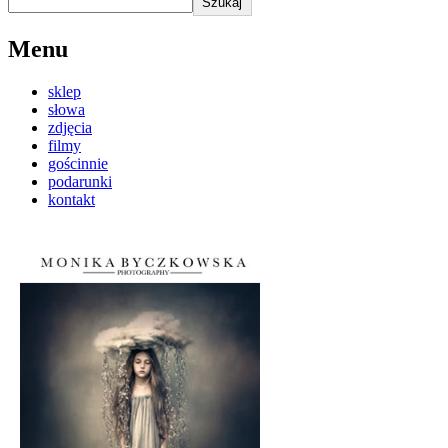
Szukaj
Menu
sklep
słowa
zdjęcia
filmy
gościnnie
podarunki
kontakt