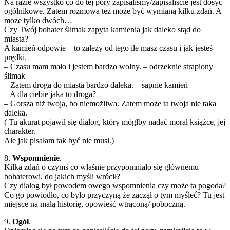
Na razie wszystko co do tej pory zapisaliśmy/zapisaliście jest dosyć
ogólnikowe. Zatem rozmowa też może być wymianą kilku zdań. A
może tylko dwóch…
Czy Twój bohater ślimak zapyta kamienia jak daleko stąd do
miasta?
A kamień odpowie – to zależy od tego ile masz czasu i jak jesteś
prędki.
– Czasu mam mało i jestem bardzo wolny. – odrzeknie strapiony
ślimak
– Zatem droga do miasta bardzo daleka. – sapnie kamień
– A dla ciebie jaka to droga?
– Gorsza niż twoja, bo niemożliwa. Zatem może ta twoja nie taka
daleka.
( Tu akurat pojawił się dialog, który mógłby nadać morał książce, jej
charakter.
Ale jak pisałam tak być nie musi.)
8.
Wspomnienie
.
Kilka zdań o czymś co właśnie przypomniało się głównemu
bohaterowi, do jakich myśli wrócił?
Czy dialog był powodem owego wspomnienia czy może ta pogoda?
Co go powiodło, co było przyczyną że zaczął o tym myśleć? Tu jest
miejsce na małą historię, opowieść wtrąconą/ poboczną.
9.
Ogół
.