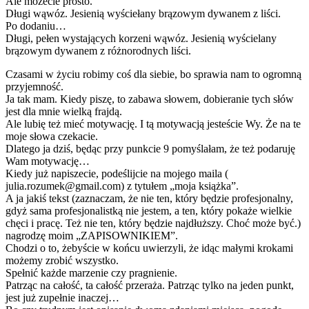
Ale możecie prosto.
Długi wąwóz. Jesienią wyściełany brązowym dywanem z liści.
Po dodaniu…
Długi, pełen wystających korzeni wąwóz. Jesienią wyścielany
brązowym dywanem z różnorodnych liści.
Czasami w życiu robimy coś dla siebie, bo sprawia nam to ogromną
przyjemność.
Ja tak mam. Kiedy piszę, to zabawa słowem, dobieranie tych słów
jest dla mnie wielką frajdą.
Ale lubię też mieć motywację. I tą motywacją jesteście Wy. Że na te
moje słowa czekacie.
Dlatego ja dziś, będąc przy punkcie 9 pomyślałam, że też podaruję
Wam motywację…
Kiedy już napiszecie, podeślijcie na mojego maila (
julia.rozumek@gmail.com) z tytułem „moja książka”.
A ja jakiś tekst (zaznaczam, że nie ten, który będzie profesjonalny,
gdyż sama profesjonalistką nie jestem, a ten, który pokaże wielkie
chęci i pracę. Też nie ten, który będzie najdłuższy. Choć może być.)
nagrodzę moim „ZAPISOWNIKIEM”.
Chodzi o to, żebyście w końcu uwierzyli, że idąc małymi krokami
możemy zrobić wszystko.
Spełnić każde marzenie czy pragnienie.
Patrząc na całość, ta całość przeraża. Patrząc tylko na jeden punkt,
jest już zupełnie inaczej…