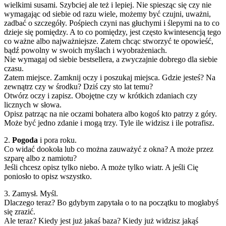
wielkimi susami. Szybciej ale też i lepiej. Nie spiesząc się czy nie
wymagając od siebie od razu wiele, możemy być czujni, uważni,
zadbać o szczegóły. Pośpiech czyni nas głuchymi i ślepymi na to co
dzieje się pomiędzy. A to co pomiędzy, jest często kwintesencją tego
co ważne albo najważniejsze. Zatem chcąc stworzyć te opowieść,
bądź powolny w swoich myślach i wyobrażeniach.
Nie wymagaj od siebie bestsellera, a zwyczajnie dobrego dla siebie
czasu.
Zatem miejsce. Zamknij oczy i poszukaj miejsca. Gdzie jesteś? Na
zewnątrz czy w środku? Dziś czy sto lat temu?
Otwórz oczy i zapisz. Obojętne czy w krótkich zdaniach czy
licznych w słowa.
Opisz patrząc na nie oczami bohatera albo kogoś kto patrzy z góry.
Może być jedno zdanie i mogą trzy. Tyle ile widzisz i ile potrafisz.
2.
Pogoda
i pora roku.
Co widać dookoła lub co można zauważyć z okna? A może przez
szparę albo z namiotu?
Jeśli chcesz opisz tylko niebo. A może tylko wiatr. A jeśli Cię
poniosło to opisz wszystko.
3. Zamysł. Myśl.
Dlaczego teraz? Bo gdybym zapytała o to na początku to mogłabyś
się zrazić.
Ale teraz? Kiedy jest już jakaś baza? Kiedy już widzisz jakąś