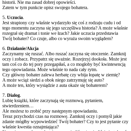
historii. Nie ma zasad dobrej opowieści.
Zatem w tym punkcie opisz swojego bohatera.
5.
Uczucia
.
Jest strapiony czy właśnie wydarzyło się coś z rodzaju cudu i od
tego momentu zaczyna się jego szczęśliwa historia? A może właśnie
rozegrał się dramat i tonie we łzach? Jakie uczucia przedstawia
Twój bohater? Co czuje, albo co wyraża swoim wyglądem?
6.
Działanie/Akcja
Zaczynamy się ruszać. Albo ruszać zaczyna się otoczenie. Zamknij
oczy i zobacz. Przypatrz się uważnie. Rozejrzyj dookoła. Może jest
tam coś co do tej pory przegapiłaś, a co mogłoby być kwintesencją
tego opowiadania. Może właśnie to nada cały rytm.
Czy główny bohater zalewa herbatę czy wbija łopatę w ziemię?
A może wciąż siedzi a obok niego zatrzymuję się auto?
A może ten, który wysiądzie z auta okaże się bohaterem?
7.
Dialog
.
Lubię książki, które zaczynają się rozmową, pytaniem,
stwierdzeniem…
Ale możesz to zrobić przy następnym opowiadaniu.
Teraz przychodzi czas na rozmowę. Zamknij oczy i pomyśl jakie
zdanie mógłby wypowiedzieć Twój bohater? Czy to jest pytanie czy
właśnie kwestia oznajmiająca?