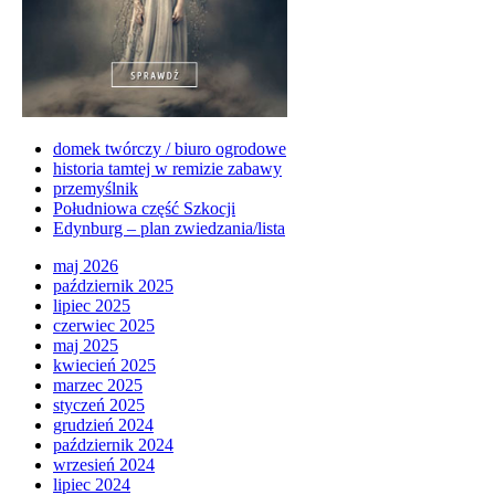
domek twórczy / biuro ogrodowe
historia tamtej w remizie zabawy
przemyślnik
Południowa część Szkocji
Edynburg – plan zwiedzania/lista
maj 2026
październik 2025
lipiec 2025
czerwiec 2025
maj 2025
kwiecień 2025
marzec 2025
styczeń 2025
grudzień 2024
październik 2024
wrzesień 2024
lipiec 2024