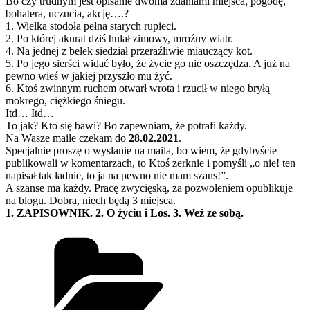
Bo czy trudnym jest opisanie dwoma zdaniami miejsca, pogodę,
bohatera, uczucia, akcję….?
1. Wielka stodoła pełna starych rupieci.
2. Po której akurat dziś hulał zimowy, mroźny wiatr.
4. Na jednej z belek siedział przeraźliwie miauczący kot.
5. Po jego sierści widać było, że życie go nie oszczędza. A już na
pewno wieś w jakiej przyszło mu żyć.
6. Ktoś zwinnym ruchem otwarł wrota i rzucił w niego bryłą
mokrego, ciężkiego śniegu.
Itd… Itd…
To jak? Kto się bawi? Bo zapewniam, że potrafi każdy.
Na Wasze maile czekam do
28.02.2021
.
Specjalnie proszę o wysłanie na maila, bo wiem, że gdybyście
publikowali w komentarzach, to Ktoś zerknie i pomyśli „o nie! ten
napisał tak ładnie, to ja na pewno nie mam szans!”.
A szanse ma każdy. Pracę zwycięską, za pozwoleniem opublikuje
na blogu. Dobra, niech będą 3 miejsca.
1. ZAPISOWNIK. 2. O życiu i Los. 3. Weź ze sobą.