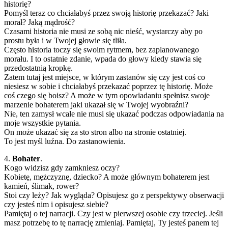
historię?
Pomyśl teraz co chciałabyś przez swoją historię przekazać? Jaki
morał? Jaką mądrość?
Czasami historia nie musi ze sobą nic nieść, wystarczy aby po
prostu była i w Twojej głowie się tliła.
Często historia toczy się swoim rytmem, bez zaplanowanego
morału. I to ostatnie zdanie, wpada do głowy kiedy stawia się
przedostatnią kropkę.
Zatem tutaj jest miejsce, w którym zastanów się czy jest coś co
niesiesz w sobie i chciałabyś przekazać poprzez tę historię. Może
coś czego się boisz? A może w tym opowiadaniu spełnisz swoje
marzenie bohaterem jaki ukazał się w Twojej wyobraźni?
Nie, ten zamysł wcale nie musi się ukazać podczas odpowiadania na
moje wszystkie pytania.
On może ukazać się za sto stron albo na stronie ostatniej.
To jest myśl luźna. Do zastanowienia.
4.
Bohater
.
Kogo widzisz gdy zamkniesz oczy?
Kobietę, mężczyznę, dziecko? A może głównym bohaterem jest
kamień, ślimak, rower?
Stoi czy leży? Jak wygląda? Opisujesz go z perspektywy obserwacji
czy jesteś nim i opisujesz siebie?
Pamiętaj o tej narracji. Czy jest w pierwszej osobie czy trzeciej. Jeśli
masz potrzebę to tę narrację zmieniaj. Pamiętaj, Ty jesteś panem tej