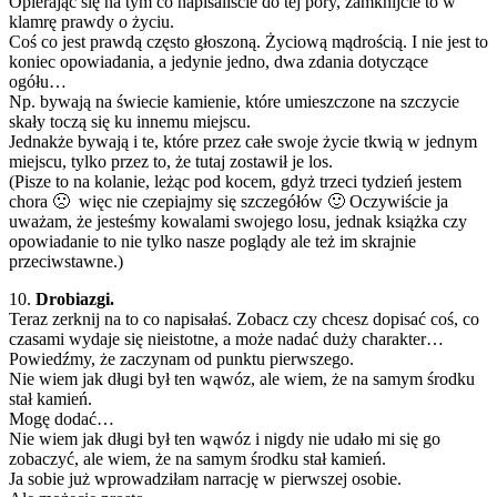
Opierając się na tym co napisaliście do tej pory, zamknijcie to w
klamrę prawdy o życiu.
Coś co jest prawdą często głoszoną. Życiową mądrością. I nie jest to
koniec opowiadania, a jedynie jedno, dwa zdania dotyczące
ogółu…
Np. bywają na świecie kamienie, które umieszczone na szczycie
skały toczą się ku innemu miejscu.
Jednakże bywają i te, które przez całe swoje życie tkwią w jednym
miejscu, tylko przez to, że tutaj zostawił je los.
(Pisze to na kolanie, leżąc pod kocem, gdyż trzeci tydzień jestem
chora 🙁 więc nie czepiajmy się szczegółów 🙂 Oczywiście ja
uważam, że jesteśmy kowalami swojego losu, jednak książka czy
opowiadanie to nie tylko nasze poglądy ale też im skrajnie
przeciwstawne.)
10.
Drobiazgi.
Teraz zerknij na to co napisałaś. Zobacz czy chcesz dopisać coś, co
czasami wydaje się nieistotne, a może nadać duży charakter…
Powiedźmy, że zaczynam od punktu pierwszego.
Nie wiem jak długi był ten wąwóz, ale wiem, że na samym środku
stał kamień.
Mogę dodać…
Nie wiem jak długi był ten wąwóz i nigdy nie udało mi się go
zobaczyć, ale wiem, że na samym środku stał kamień.
Ja sobie już wprowadziłam narrację w pierwszej osobie.