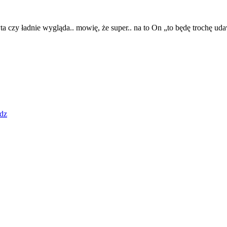
czy ładnie wygląda.. mowię, że super.. na to On „to będę trochę udaw
dz