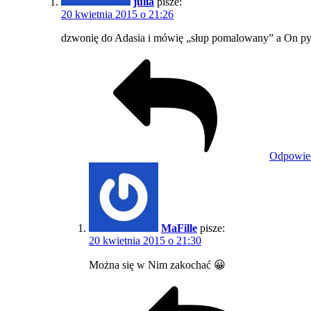
julia
pisze:
20 kwietnia 2015 o 21:26
dzwonię do Adasia i mówię „słup pomalowany” a On pyta 
Odpowie
MaFille
pisze:
20 kwietnia 2015 o 21:30
Można się w Nim zakochać 😀