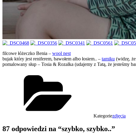
filcowe łóżeczko Benia –
wool nest
bujak który jest reniferem, bawołem albo łosiem.. –
tamiku
(widzę, że
pomalowany słup – Tosia & Rozalka (udajemy z Tatą, że jesteśmy bar
Kategorie
zdjęcia
87 odpowiedzi na “szybko, szybko..”