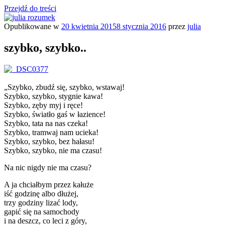
Przejdź do treści
Opublikowane w
20 kwietnia 2015
8 stycznia 2016
przez
julia
julia rozumek
o życiu i szukaniu w nim szczęścia
szybko, szybko..
„Szybko, zbudź się, szybko, wstawaj!
Szybko, szybko, stygnie kawa!
Szybko, zęby myj i ręce!
Szybko, światło gaś w łazience!
Szybko, tata na nas czeka!
Szybko, tramwaj nam ucieka!
Szybko, szybko, bez hałasu!
Szybko, szybko, nie ma czasu!
Na nic nigdy nie ma czasu?
A ja chciałbym przez kałuże
iść godzinę albo dłużej,
trzy godziny lizać lody,
gapić się na samochody
i na deszcz, co leci z góry,