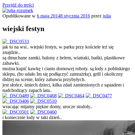
Przejdź do treści
Opublikowane w
6 maja 2014
8 stycznia 2016
przez
julia
julia rozumek
o życiu i szukaniu w nim szczęścia
wiejski festyn
jak to na wsi.. wiejski festyn, w parku przy kościele też się
znajdzie..
są dmuchane zamki, balony z helem, wiatraki, bańki, plastikowe
zabawki.
można kupić kawkę i ciasto domowej roboty. są lody z pobliskiego
sklepu, (bo udało Im się podłączyć zamrażrkę), grill i okoliczny
didżej na scenie, który zabawia przybyłych.
jest słońce, śmiech dzieci, kilka zdań zamienionych z sąsiadem i
nadchodzący zapach lata..
wracając mijamy piękne domy, urocze stodoły..
i koniecznie lody w taki dzień..