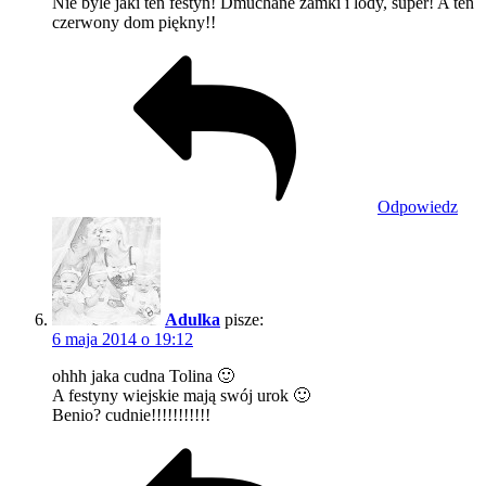
Nie byle jaki ten festyn! Dmuchane zamki i lody, super! A ten
czerwony dom piękny!!
Odpowiedz
Adulka
pisze:
6 maja 2014 o 19:12
ohhh jaka cudna Tolina 🙂
A festyny wiejskie mają swój urok 🙂
Benio? cudnie!!!!!!!!!!!