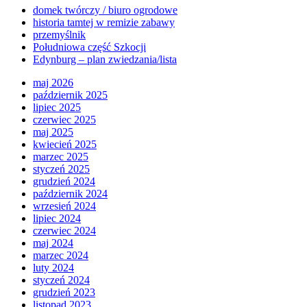
domek twórczy / biuro ogrodowe
historia tamtej w remizie zabawy
przemyślnik
Południowa część Szkocji
Edynburg – plan zwiedzania/lista
maj 2026
październik 2025
lipiec 2025
czerwiec 2025
maj 2025
kwiecień 2025
marzec 2025
styczeń 2025
grudzień 2024
październik 2024
wrzesień 2024
lipiec 2024
czerwiec 2024
maj 2024
marzec 2024
luty 2024
styczeń 2024
grudzień 2023
listopad 2023