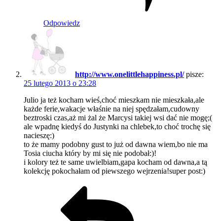
Odpowiedz
http://www.onelittlehappiness.pl/
pisze:
25 lutego 2013 o 23:28
Julio ja też kocham wieś,choć mieszkam nie mieszkała,ale
każde ferie,wakacje właśnie na niej spędzałam,cudowny
beztroski czas,aż mi żal że Marcysi takiej wsi dać nie mogę;(
ale wpadnę kiedyś do Justynki na chlebek,to choć trochę się
nacieszę:)
to że mamy podobny gust to już od dawna wiem,bo nie ma
Tosia ciucha który by mi się nie podobał:)!
i kolory też te same uwielbiam,gapa kocham od dawna,a tą
kolekcję pokochałam od piewszego wejrzenia!super post:)