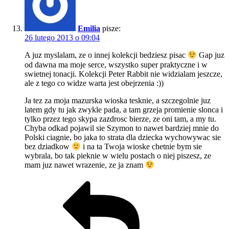
Emilia
pisze:
26 lutego 2013 o 09:04
A juz myslalam, ze o innej kolekcji bedziesz pisac
Gap juz
od dawna ma moje serce, wszystko super praktyczne i w
swietnej tonacji. Kolekcji Peter Rabbit nie widzialam jeszcze,
ale z tego co widze warta jest obejrzenia :))
Ja tez za moja mazurska wioska tesknie, a szczegolnie juz
latem gdy tu jak zwykle pada, a tam grzeja promienie slonca i
tylko przez tego skypa zazdrosc bierze, ze oni tam, a my tu.
Chyba odkad pojawil sie Szymon to nawet bardziej mnie do
Polski ciagnie, bo jaka to strata dla dziecka wychowywac sie
bez dziadkow
i na ta Twoja wioske chetnie bym sie
wybrala, bo tak pieknie w wielu postach o niej piszesz, ze
mam juz nawet wrazenie, ze ja znam