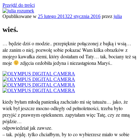
Przejdź do treści
Opublikowane w
25 lutego 2013
22 stycznia 2016
przez
julia
julia rozumek
o życiu i szukaniu w nim szczęścia
wieś.
… będzie dziś o modzie.. przepięknie połączonej z bajką i wsią…
ale zanim o niej, pozwolę sobie pokazać Wam kilka obrazków z
mojego kawałka ziemi, który dostałam od Taty… tak, bociany też są
moje
zdjęcia ozdobiła jedyna i niezastąpiona Maryś..
kiedy byłam młodą panienką zachciało mi się tatuażu… jako, że
wiek był jeszcze mocno odległy od pełnoletności, trzeba było
przyjść z prawnym opiekunem. zapytałam więc Tatę, czy ze mną
pójdzie…
odpowiedział jak zawsze.
– tak. pójdę. tylko chciałbym, by to co wybierzesz miało w sobie