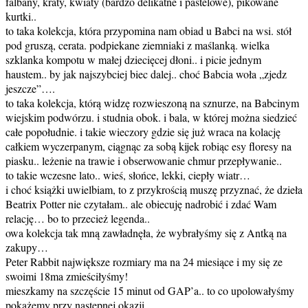
falbany, kraty, kwiaty (bardzo delikatne i pastelowe), pikowane
kurtki..
to taka kolekcja, która przypomina nam obiad u Babci na wsi. stół
pod gruszą, cerata. podpiekane ziemniaki z maślanką. wielka
szklanka kompotu w małej dziecięcej dłoni.. i picie jednym
haustem.. by jak najszybciej biec dalej.. choć Babcia woła „zjedz
jeszcze”….
to taka kolekcja, którą widzę rozwieszoną na sznurze, na Babcinym
wiejskim podwórzu. i studnia obok. i bala, w której można siedzieć
całe popołudnie. i takie wieczory gdzie się już wraca na kolację
całkiem wyczerpanym, ciągnąc za sobą kijek robiąc esy floresy na
piasku.. leżenie na trawie i obserwowanie chmur przepływanie..
to takie wczesne lato.. wieś, słońce, lekki, ciepły wiatr…
i choć książki uwielbiam, to z przykrością muszę przyznać, że dzieła
Beatrix Potter nie czytałam.. ale obiecuję nadrobić i zdać Wam
relację… bo to przecież legenda..
owa kolekcja tak mną zawładnęła, że wybrałyśmy się z Antką na
zakupy…
Peter Rabbit największe rozmiary ma na 24 miesiące i my się ze
swoimi 18ma zmieściłyśmy!
mieszkamy na szczęście 15 minut od GAP’a.. to co upolowałyśmy
pokażemy przy następnej okazji…