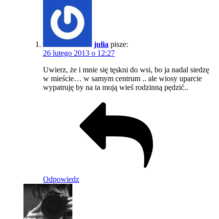
julia
pisze:
26 lutego 2013 o 12:27
Uwierz, że i mnie się tęskni do wsi, bo ja nadal siedzę
w mieście… w samym centrum .. ale wiosy uparcie
wypatruję by na ta moją wieś rodzinną pędzić..
Odpowiedz