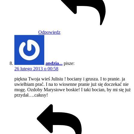
Odpowiedz
andzia...
pisze:
26 lutego 2013 o 00:58
piękna Twoja wieś Julisiu ! bociany i grusza. I to pranie. ja
uwielbiam prać. I na to wiosenne pranie już się doczekać nie
mogę. Ozdoby Marysiowe boskie! I taki bocian, by mi się już
przydał….całusy!