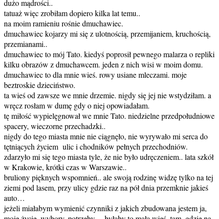
dużo mądrości..
tatuaż więc zrobiłam dopiero kilka lat temu..
na moim ramieniu rośnie dmuchawiec.
dmuchawiec kojarzy mi się z ulotnością, przemijaniem, kruchością,
przemianami..
dmuchawiec to mój Tato. kiedyś poprosił pewnego malarza o repliki
kilku obrazów z dmuchawcem. jeden z nich wisi w moim domu.
dmuchawiec to dla mnie wieś. rowy usiane mleczami. moje
beztroskie dzieciństwo.
ta wieś od zawsze we mnie drzemie. nigdy się jej nie wstydziłam. a
wręcz rosłam w dumę gdy o niej opowiadałam.
tę miłość wypielęgnował we mnie Tato. niedzielne przedpołudniowe
spacery, wieczorne przechadzki..
nigdy do tego miasta mnie nie ciągnęło, nie wyrywało mi serca do
tętniących życiem ulic i chodników pełnych przechodniów.
zdarzyło mi się tego miasta tyle, że nie było udręczeniem.. lata szkół
w Krakowie, krótki czas w Warszawie..
bruliony pięknych wspomnień.. ale swoją rodzinę widzę tylko na tej
ziemi pod lasem, przy ulicy gdzie raz na pół dnia przemknie jakieś
auto…
jeżeli miałabym wymienić czynniki z jakich zbudowana jestem ja,
moje życie, wybory, potrzeby… byłaby to mała wieś, tam, gdzie na