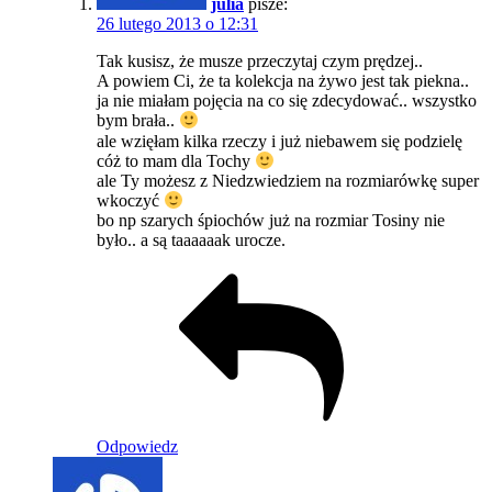
julia
pisze:
26 lutego 2013 o 12:31
Tak kusisz, że musze przeczytaj czym prędzej..
A powiem Ci, że ta kolekcja na żywo jest tak piekna..
ja nie miałam pojęcia na co się zdecydować.. wszystko
bym brała..
ale wzięłam kilka rzeczy i już niebawem się podzielę
cóż to mam dla Tochy
ale Ty możesz z Niedzwiedziem na rozmiarówkę super
wkoczyć
bo np szarych śpiochów już na rozmiar Tosiny nie
było.. a są taaaaaak urocze.
Odpowiedz