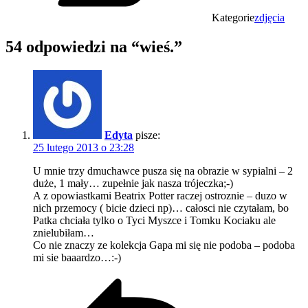
Kategorie
zdjęcia
54 odpowiedzi na “wieś.”
Edyta
pisze:
25 lutego 2013 o 23:28
U mnie trzy dmuchawce pusza się na obrazie w sypialni – 2
duże, 1 mały… zupełnie jak nasza trójeczka;-)
A z opowiastkami Beatrix Potter raczej ostroznie – duzo w
nich przemocy ( bicie dzieci np)… całosci nie czytałam, bo
Patka chciała tylko o Tyci Myszce i Tomku Kociaku ale
znielubiłam…
Co nie znaczy ze kolekcja Gapa mi się nie podoba – podoba
mi sie baaardzo…:-)