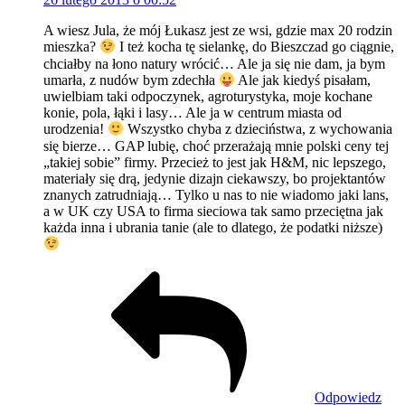
A wiesz Jula, że mój Łukasz jest ze wsi, gdzie max 20 rodzin
mieszka?
I też kocha tę sielankę, do Bieszczad go ciągnie,
chciałby na łono natury wrócić… Ale ja się nie dam, ja bym
umarła, z nudów bym zdechła
Ale jak kiedyś pisałam,
uwielbiam taki odpoczynek, agroturystyka, moje kochane
konie, pola, łąki i lasy… Ale ja w centrum miasta od
urodzenia!
Wszystko chyba z dzieciństwa, z wychowania
się bierze… GAP lubię, choć przerażają mnie polski ceny tej
„takiej sobie” firmy. Przecież to jest jak H&M, nic lepszego,
materiały się drą, jedynie dizajn ciekawszy, bo projektantów
znanych zatrudniają… Tylko u nas to nie wiadomo jaki lans,
a w UK czy USA to firma sieciowa tak samo przeciętna jak
każda inna i ubrania tanie (ale to dlatego, że podatki niższe)
Odpowiedz