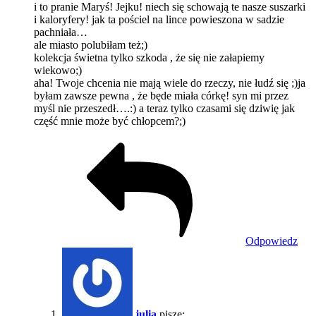
i to pranie Maryś! Jejku! niech się schowają te nasze suszarki
i kaloryfery! jak ta pościel na lince powieszona w sadzie
pachniała…
ale miasto polubiłam też;)
kolekcja świetna tylko szkoda , że się nie załapiemy
wiekowo;)
aha! Twoje chcenia nie mają wiele do rzeczy, nie łudź się ;)ja
byłam zawsze pewna , że będe miała córkę! syn mi przez
myśl nie przeszedł….:) a teraz tylko czasami się dziwię jak
część mnie może być chłopcem?;)
Odpowiedz
julia
pisze: