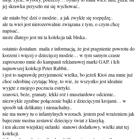
jej skrawku przyszło mi się wychować..
ale miało być dziś o modzie.. a jak zwykle się rozpędzę..
ale ta wieś jest nierozerwalnie związana z tym, o czym chcę
napisać..
może dlatego jest mi ta kolekcja tak bliska..
ostatnio dostałam maila z informacją, że jest pragnienie powrotu do
korzeni i więcej o dziecięcej modzie… w tym samym czasie
zaproszono mnie do kampanii reklamowej marki GAP, i Ich
najnowszej kolekcji Peter Rabbit..
i jest to naprawdę przyjemność wielka, bo jeżeli Ktoś zna mnie już
choć odrobinę czytając blog, to wie, że wszystko jest idealnie
wyjęte z mojego poczucia estetyki.
szarości, beże, granaty, lekki róż i musztardowe odcienie..
niezwykle zgrabne połączenie bajki z dziecięcymi krojami… w
sposób tak delikatny i nienachalny..
nie ma mowy tu o infantylnych wzorach. jestem pod wrażeniem jak
bajecznie można zestawić dziecięcy świat z klasyką.
i ten akcent wiejskiej sielanki stanowi dodatkowy, wielki atut tej
kolekcji.