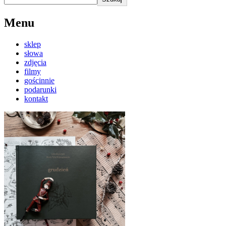
Menu
sklep
słowa
zdjęcia
filmy
gościnnie
podarunki
kontakt