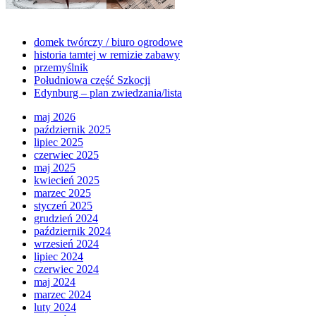
domek twórczy / biuro ogrodowe
historia tamtej w remizie zabawy
przemyślnik
Południowa część Szkocji
Edynburg – plan zwiedzania/lista
maj 2026
październik 2025
lipiec 2025
czerwiec 2025
maj 2025
kwiecień 2025
marzec 2025
styczeń 2025
grudzień 2024
październik 2024
wrzesień 2024
lipiec 2024
czerwiec 2024
maj 2024
marzec 2024
luty 2024