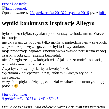
Przejdź do treści
Opublikowane w
23 października 2013
22 stycznia 2016
przez
julia
julia rozumek
o życiu i szukaniu w nim szczęścia
wyniki konkursu z Inspiracje Allegro
było bardzo ciężko. czytałam po kilka razy, wchodziłam na Wasze
inspiracje.
nie ukrywam, że gdybym tylko mogła to nagrodziłabym wszystkich.
zdaje sobie sprawę z tego, że nie był to łatwy konkurs.
moja propozycja bajkowa zmobilizowała Was do poruszenia każdej
cząstki wyobraźni. jesteście bezbłędni.
niektóre zgłoszenia, w których widać jak bardzo mnie/nas znacie,
rozczuliły mnie nieziemsko.
Zwycięzca otrzymuje kartę na kwotę 500zł.
Wybrałam 7 najlepszych. a z tej siódemki Allegro wyłoniło
zwycięzce..
wszystkim pięknie dziękuję za udział w zabawie i mocno gratuluję
polotu!
Marta Hornicka
9 października 2013 o 11:03
/
[Edit]
Och, a co to? Mała Tosia królewna wraz z dzielnym tatą rycerzem!