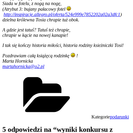
Siada w fotelu, z nogą na nogę,
(Atrybut 3: bujany pałacowy fotel
http://inspiracje.allegro.pl/oferta/524e999e7852202a02a3dfc1
)
dzielna królewna Tosia chrapie tuż obok.
A gdzie jest tatuś? Tatuś też chrapie,
chrapie w kącie na nowej kanapie!
I tak się kończy historia miłości, historia rodziny ksieżniczki Tosi!
Pozdrawiam całą książęcą rodzinkę
!
Marta Hornicka
martahornicka@o2.pl
Kategorie
podarunki
5 odpowiedzi na “wyniki konkursu z