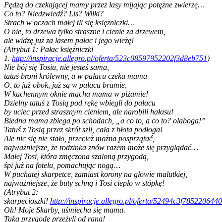
Pędzą do czekającej mamy przez lasy mijając potężne zwierzę…
Co to? Niedzwiedź? Lis? Wilki?
Strach w oczach małej tli się księżniczki…
O nie, to drzewa tylko straszne i cienie za drzewem,
ale widzę już za lasem pałac i jego wieżę!
(Atrybut 1: Pałac księżniczki
1.
http://inspiracje.allegro.pl/oferta/523c08597952202f3d8eb751
)
Nie bój się Tosiu, nie jesteś sama,
tatuś broni królewny, a w pałacu czeka mama
O, to już obok, już są w pałacu bramie,
W kuchennym oknie macha mama w piżamie!
Dzielny tatuś z Tosią pod rękę wbiegli do pałacu
by uciec przed strasznym cieniem, ale narobili hałasu!
Biedna mama zbiega po schodach, „a co to, a co to? olaboga!”
Tatuś z Tosią przez skrót szli, cała z błota podłoga!
Ale nic się nie stało, przecież można posprzątać,
najważniejsze, że rodzinka znów razem może się przyglądać…
Małej Tosi, która zmęczona szaloną przygodą,
śpi już na fotelu, pomachując nogą…
W puchatej skarpetce, zamiast korony na głowie malutkiej,
najważniejsze, że buty schną i Tosi ciepło w stópkę!
(Atrybut 2:
skarpecioszki!
http://inspiracje.allegro.pl/oferta/52494c3f78522064
Oh! Moje Skarby, uśmiecha się mama.
Taką przygodę przeżyli od rana!