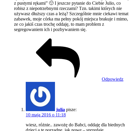
z pustymi rękami” 🙂 I jeszcze pytanie do Ciebie Julio, co
robisz z niepotrzebnymi rzeczami? Tzn. takimi których nie
używasz dłuższy czas a leżą? Szczególnie mnie ciekawi temat
zabawek, moje córka ma pełny pokój miejsca brakuje i mimo,
ze co jakiś czas trochę oddaję, to mam problem z
segregowaniem ich i pozbywaniem się.
Odpowiedz
julia
pisze:
10 maja 2016 o 11:18
wiesz, różnie.. zawożę do Babci, oddaję dla biednych
dzieci a te porządne, jak nowe – sprzedaję.