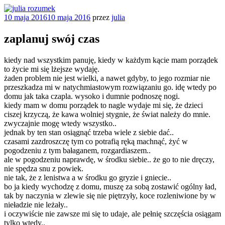
Przejdź
do
Opublikowane
10 maja 2016
10 maja 2016
przez
julia
julia rozumek
o życiu i szukaniu w nim szczęścia
treści
w
zaplanuj swój czas
kiedy nad wszystkim panuję, kiedy w każdym kącie mam porządek
to życie mi się lżejsze wydaję.
żaden problem nie jest wielki, a nawet gdyby, to jego rozmiar nie
przeszkadza mi w natychmiastowym rozwiązaniu go. idę wtedy po
domu jak taka czapla. wysoko i dumnie podnoszę nogi.
kiedy mam w domu porządek to nagle wydaje mi się, że dzieci
ciszej krzyczą, że kawa wolniej stygnie, że świat należy do mnie.
zwyczajnie mogę wtedy wszystko..
jednak by ten stan osiągnąć trzeba wiele z siebie dać..
czasami zazdroszczę tym co potrafią ręką machnąć, żyć w
pogodzeniu z tym bałaganem, rozgardiaszem..
ale w pogodzeniu naprawdę, w środku siebie.. że go to nie dręczy,
nie spędza snu z powiek.
nie tak, że z lenistwa a w środku go gryzie i gniecie..
bo ja kiedy wychodzę z domu, muszę za sobą zostawić ogólny ład,
tak by naczynia w zlewie się nie piętrzyły, koce rozleniwione by w
nieładzie nie leżały..
i oczywiście nie zawsze mi się to udaje, ale pełnię szczęścia osiągam
tylko wtedy..