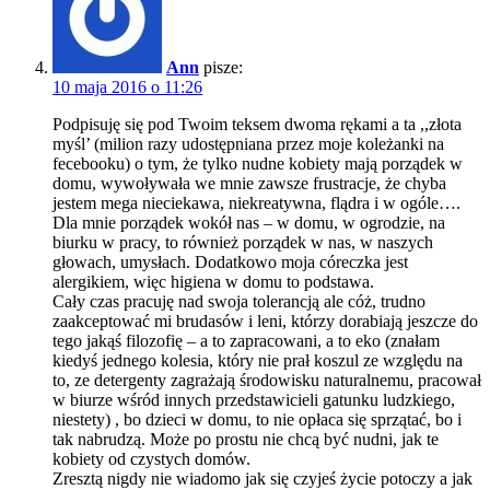
Ann
pisze:
10 maja 2016 o 11:26
Podpisuję się pod Twoim teksem dwoma rękami a ta ,,złota
myśl’ (milion razy udostępniana przez moje koleżanki na
fecebooku) o tym, że tylko nudne kobiety mają porządek w
domu, wywoływała we mnie zawsze frustracje, że chyba
jestem mega nieciekawa, niekreatywna, flądra i w ogóle….
Dla mnie porządek wokół nas – w domu, w ogrodzie, na
biurku w pracy, to również porządek w nas, w naszych
głowach, umysłach. Dodatkowo moja córeczka jest
alergikiem, więc higiena w domu to podstawa.
Cały czas pracuję nad swoja tolerancją ale cóż, trudno
zaakceptować mi brudasów i leni, którzy dorabiają jeszcze do
tego jakąś filozofię – a to zapracowani, a to eko (znałam
kiedyś jednego kolesia, który nie prał koszul ze względu na
to, ze detergenty zagrażają środowisku naturalnemu, pracował
w biurze wśród innych przedstawicieli gatunku ludzkiego,
niestety) , bo dzieci w domu, to nie opłaca się sprzątać, bo i
tak nabrudzą. Może po prostu nie chcą być nudni, jak te
kobiety od czystych domów.
Zresztą nigdy nie wiadomo jak się czyjeś życie potoczy a jak