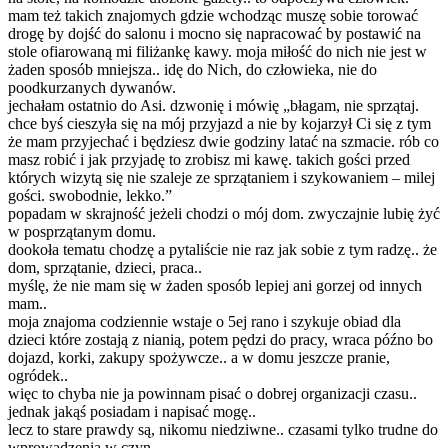
mam też takich znajomych gdzie wchodząc muszę sobie torować
drogę by dojść do salonu i mocno się napracować by postawić na
stole ofiarowaną mi filiżankę kawy. moja miłość do nich nie jest w
żaden sposób mniejsza.. idę do Nich, do człowieka, nie do
poodkurzanych dywanów.
jechałam ostatnio do Asi. dzwonię i mówię „błagam, nie sprzątaj.
chce byś cieszyła się na mój przyjazd a nie by kojarzył Ci się z tym
że mam przyjechać i będziesz dwie godziny latać na szmacie. rób co
masz robić i jak przyjadę to zrobisz mi kawę. takich gości przed
których wizytą się nie szaleje ze sprzątaniem i szykowaniem – milej
gości. swobodnie, lekko.”
popadam w skrajność jeżeli chodzi o mój dom. zwyczajnie lubię żyć
w posprzątanym domu.
dookoła tematu chodzę a pytaliście nie raz jak sobie z tym radzę.. że
dom, sprzątanie, dzieci, praca..
myślę, że nie mam się w żaden sposób lepiej ani gorzej od innych
mam..
moja znajoma codziennie wstaje o 5ej rano i szykuje obiad dla
dzieci które zostają z nianią, potem pędzi do pracy, wraca późno bo
dojazd, korki, zakupy spożywcze.. a w domu jeszcze pranie,
ogródek..
więc to chyba nie ja powinnam pisać o dobrej organizacji czasu..
jednak jakąś posiadam i napisać mogę..
lecz to stare prawdy są, nikomu niedziwne.. czasami tylko trudne do
wprowadzenia w czyn.