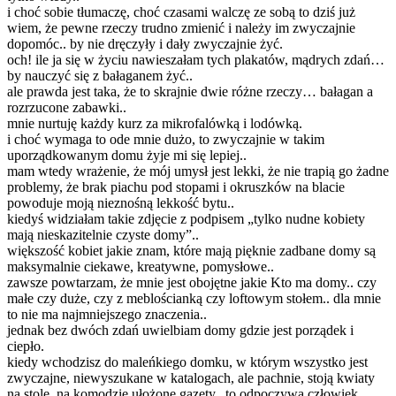
i choć sobie tłumaczę, choć czasami walczę ze sobą to dziś już
wiem, że pewne rzeczy trudno zmienić i należy im zwyczajnie
dopomóc.. by nie dręczyły i dały zwyczajnie żyć.
och! ile ja się w życiu nawieszałam tych plakatów, mądrych zdań…
by nauczyć się z bałaganem żyć..
ale prawda jest taka, że to skrajnie dwie różne rzeczy… bałagan a
rozrzucone zabawki..
mnie nurtuję każdy kurz za mikrofalówką i lodówką.
i choć wymaga to ode mnie dużo, to zwyczajnie w takim
uporządkowanym domu żyje mi się lepiej..
mam wtedy wrażenie, że mój umysł jest lekki, że nie trapią go żadne
problemy, że brak piachu pod stopami i okruszków na blacie
powoduje moją nieznośną lekkość bytu..
kiedyś widziałam takie zdjęcie z podpisem „tylko nudne kobiety
mają nieskazitelnie czyste domy”..
większość kobiet jakie znam, które mają pięknie zadbane domy są
maksymalnie ciekawe, kreatywne, pomysłowe..
zawsze powtarzam, że mnie jest obojętne jakie Kto ma domy.. czy
małe czy duże, czy z meblościanką czy loftowym stołem.. dla mnie
to nie ma najmniejszego znaczenia..
jednak bez dwóch zdań uwielbiam domy gdzie jest porządek i
ciepło.
kiedy wchodzisz do maleńkiego domku, w którym wszystko jest
zwyczajne, niewyszukane w katalogach, ale pachnie, stoją kwiaty
na stole, na komodzie ułożone gazety.. to odpoczywa człowiek.