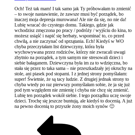
Och! Też tak mam! I tak samo jak Ty próbowałam to zmienić
– to swoje nastawienie, że zawsze musi być porządek, bo
inaczej moja depresja murowana! Ale nie da się, no nie da!
Lubię wracać do czystego domu. Takiego, gdzie jak
wchodzisz zmęczona po pracy / podróży / wyjściu do kina, to
możesz usiąść i napić się herbaty, wspominać to, co przed
chwilą, a nie zaczynać od sprzątania. Ech! Kiedyś w WO
chyba przeczytałam list dziewczyny, która była
wychowywana przez rodziców, którzy nie zwracali uwagi
zbytnio na porządek, a tym samym nie stresowali dzieci i
siebie bałaganem. Dziewczyna była im za to wdzięczna, bo
stała się przez to taka sama – nie przeszkadzały jej okruchy na
stole, ani piasek pod stopami. I z jednej strony pomyślałam:
super! Świetnie, że są tacy ludzie. Z drugiej jednak strony to
chyba wtedy po raz pierwszy pomyślałam sobie, że ja się już
pod tym względem nie zmienię i chyba nie chcę się zmienić.
Lubię ten porządek wokół siebie. I tego porządku uczę swoje
dzieci. Trochę się jeszcze buntują, ale kiedyś to docenią. A już
na pewno docenią to przyszłe żony moich synów 🙂