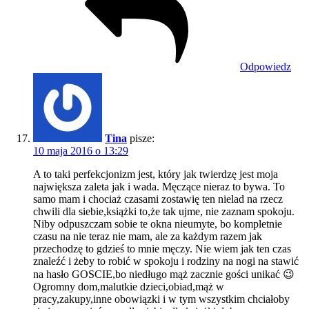
Odpowiedz
Tina
pisze:
10 maja 2016 o 13:29
A to taki perfekcjonizm jest, który jak twierdzę jest moja
największa zaleta jak i wada. Męczące nieraz to bywa. To
samo mam i chociaż czasami zostawię ten nielad na rzecz
chwili dla siebie,książki to,że tak ujme, nie zaznam spokoju.
Niby odpuszczam sobie te okna nieumyte, bo kompletnie
czasu na nie teraz nie mam, ale za każdym razem jak
przechodzę to gdzieś to mnie męczy. Nie wiem jak ten czas
znaleźć i żeby to robić w spokoju i rodziny na nogi na stawić
na hasło GOSCIE,bo niedługo mąż zacznie gości unikać 😉
Ogromny dom,malutkie dzieci,obiad,mąż w
pracy,zakupy,inne obowiązki i w tym wszystkim chciałoby