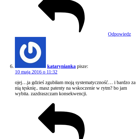
Odpowiedz
katarynianka
pisze:
10 maja 2016 o 11:32
ojej…ja gdzieś zgubiłam moją systematyczność… i bardzo za
nią tęsknię.. masz patenty na wskoczenie w rytm? bo jam
wybita. zazdraszczam konsekwencji.