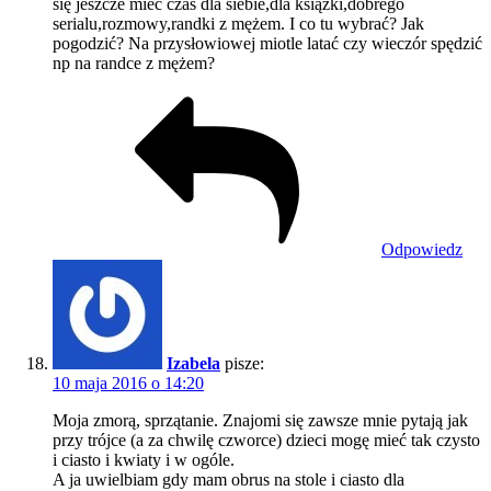
się jeszcze mieć czas dla siebie,dla książki,dobrego
serialu,rozmowy,randki z mężem. I co tu wybrać? Jak
pogodzić? Na przysłowiowej miotle latać czy wieczór spędzić
np na randce z mężem?
Odpowiedz
Izabela
pisze:
10 maja 2016 o 14:20
Moja zmorą, sprzątanie. Znajomi się zawsze mnie pytają jak
przy trójce (a za chwilę czworce) dzieci mogę mieć tak czysto
i ciasto i kwiaty i w ogóle.
A ja uwielbiam gdy mam obrus na stole i ciasto dla