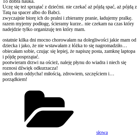
To dobra nauka.
Uczę się też sprzątać z dziećmi. nie czekać aż pójdą spać, aż pójdą z
Tatą na spacer albo do Babci.
zwyczajnie biorę ich do pralni i zbieramy pranie, ładujemy pralkę.
razem myjemy podłogę, ścieramy kurze.. nie czekam na czas który
nadejdzie tylko organizuję ten który mam.
ostatnie kilka dni mocno chorowałam na dolegliwości jakie mam od
dziecka i jako, że nie wstawałam z łóżka to się nagromadziło…
obiecałam sobie, czując się lepiej, że napiszę posta, zamknę laptopa
i pójdę posprzątać.
pootwieram drzwi na oścież, naleję płynu do wiadra i niech się
roznosi dźwięk odkurzacza!
niech dom oddycha! miłością, zdrowiem, szczęściem i…
porządkiem!
Kategorie
słowa