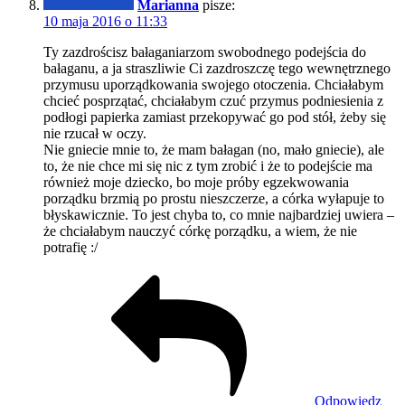
Marianna
pisze:
10 maja 2016 o 11:33
Ty zazdrościsz bałaganiarzom swobodnego podejścia do
bałaganu, a ja straszliwie Ci zazdroszczę tego wewnętrznego
przymusu uporządkowania swojego otoczenia. Chciałabym
chcieć posprzątać, chciałabym czuć przymus podniesienia z
podłogi papierka zamiast przekopywać go pod stół, żeby się
nie rzucał w oczy.
Nie gniecie mnie to, że mam bałagan (no, mało gniecie), ale
to, że nie chce mi się nic z tym zrobić i że to podejście ma
również moje dziecko, bo moje próby egzekwowania
porządku brzmią po prostu nieszczerze, a córka wyłapuje to
błyskawicznie. To jest chyba to, co mnie najbardziej uwiera –
że chciałabym nauczyć córkę porządku, a wiem, że nie
potrafię :/
Odpowiedz