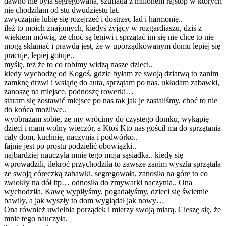
dawno nie była segregowana, szuflada z milionem rajstop w których
nie chodziłam od stu dwudziestu lat.
zwyczajnie lubię się rozejrzeć i dostrzec ład i harmonię..
ileż to moich znajomych, kiedyś żyjący w rozgardiaszu, dziś z
wiekiem mówią, że choć są leniwi i sprzątać im się nie chce to nie
mogą skłamać i prawdą jest, że w uporządkowanym domu lepiej się
pracuje, lepiej gotuje..
myślę, też że to co robimy widzą nasze dzieci..
kiedy wychodzę od Kogoś, gdzie byłam ze swoją dziatwą to zanim
zamknę drzwi i wsiądę do auta, sprzątam po nas. układam zabawki,
zanoszę na miejsce. podnoszę rowerki…
staram się zostawić miejsce po nas tak jak je zastaliśmy, choć to nie
do końca możliwe..
wyobrażam sobie, że my wrócimy do czystego domku, wykąpię
dzieci i mam wolny wieczór, a Ktoś Kto nas gościł ma do sprzątania
cały dom, kuchnię, naczynia i podwórko..
fajnie jest po prostu podzielić obowiązki..
najbardziej nauczyła mnie tego moja sąsiadka.. kiedy się
wprowadzili, ilekroć przychodziła to zawsze zanim wyszła sprzątała
ze swoją córeczką zabawki. segregowała, zanosiła na góre to co
zwlokły na dół itp… odnosiła do zmywarki naczynia.. Ona
wychodziła. Kawę wypiłyśmy, pogadałyśmy, dzieci się świetnie
bawiły, a jak wyszły to dom wyglądał jak nowy…
Ona również uwielbia porządek i mierzy swoją miarą. Cieszę się, że
mnie tego nauczyła.