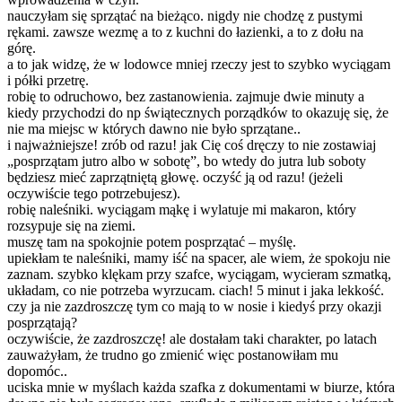
nauczyłam się sprzątać na bieżąco. nigdy nie chodzę z pustymi
rękami. zawsze wezmę a to z kuchni do łazienki, a to z dołu na
górę.
a to jak widzę, że w lodowce mniej rzeczy jest to szybko wyciągam
i półki przetrę.
robię to odruchowo, bez zastanowienia. zajmuje dwie minuty a
kiedy przychodzi do np świątecznych porządków to okazuję się, że
nie ma miejsc w których dawno nie było sprzątane..
i najważniejsze! zrób od razu! jak Cię coś dręczy to nie zostawiaj
„posprzątam jutro albo w sobotę”, bo wtedy do jutra lub soboty
będziesz mieć zaprzątniętą głowę. oczyść ją od razu! (jeżeli
oczywiście tego potrzebujesz).
robię naleśniki. wyciągam mąkę i wylatuje mi makaron, który
rozsypuje się na ziemi.
muszę tam na spokojnie potem posprzątać – myślę.
upiekłam te naleśniki, mamy iść na spacer, ale wiem, że spokoju nie
zaznam. szybko klękam przy szafce, wyciągam, wycieram szmatką,
układam, co nie potrzeba wyrzucam. ciach! 5 minut i jaka lekkość.
czy ja nie zazdroszczę tym co mają to w nosie i kiedyś przy okazji
posprzątają?
oczywiście, że zazdroszczę! ale dostałam taki charakter, po latach
zauważyłam, że trudno go zmienić więc postanowiłam mu
dopomóc..
uciska mnie w myślach każda szafka z dokumentami w biurze, która