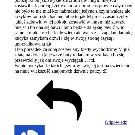
położę bo on jak zwykle źle zrobił i w innym miejscu
zostawił jak podłogi zetrę choć w domu nas prawie cały dzień
nie było to nie miał kto nabrudzić i jedyne z czym walczę ale
krzyków rano słuchać nie lubię to jak M prosi czasami żeby
jakieś zabawki w jej pokoju zostawić w innym niż zawsze
miejscu bo ona się bawi i rano będzie dalej się bawić w to
samo a mnie korci jak nie wiem ale walczę… zapalam lampkę
kucyka zamykam drzwi i idę w swoją stronę czystą i
uporządkowaną 😉
I ten porządek za sobą zostawiany kiedy wychodzimy M już
z tatą na dole a ja jeszcze buty układam w szafkach bo się
przewróciły jak oni swoje wyciągali… itd.
Fajnie poczytać że takich ,,świrów” więcej jest na świecie bo
na mnie większość znajomych dziwnie patrzy ;D
Odpowiedz