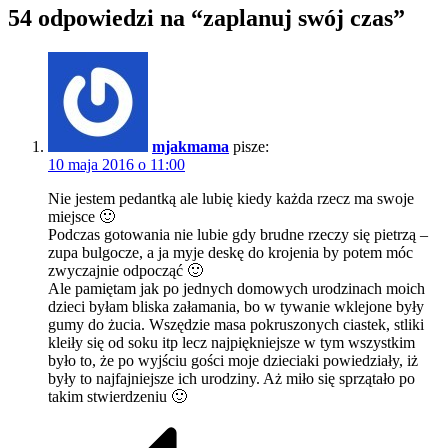
54 odpowiedzi na “zaplanuj swój czas”
mjakmama
pisze:
10 maja 2016 o 11:00
Nie jestem pedantką ale lubię kiedy każda rzecz ma swoje
miejsce 🙂
Podczas gotowania nie lubie gdy brudne rzeczy się pietrzą –
zupa bulgocze, a ja myje deskę do krojenia by potem móc
zwyczajnie odpocząć 🙂
Ale pamiętam jak po jednych domowych urodzinach moich
dzieci byłam bliska załamania, bo w tywanie wklejone były
gumy do żucia. Wszędzie masa pokruszonych ciastek, stliki
kleiły się od soku itp lecz najpiękniejsze w tym wszystkim
było to, że po wyjściu gości moje dzieciaki powiedziały, iż
były to najfajniejsze ich urodziny. Aż miło się sprzątało po
takim stwierdzeniu 🙂