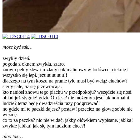
może być tak…
zwykły dzień.
pogoda z oknem zwykła. szaro.
znowu pełny zlew i rozlany sok malinowy w lodówce. cieknie i
wszystko się lepi. jezuuuuuuuu!!
dlaczego na tym koszu na pranie tyle musi być wciąż ciuchów?
sterty całe, aż się przewracają.
kto naniósł znowu tego piachu w przedpokoju? wszędzie się nosi.
obiad już stygnie! gdzie On jest? nie możemy zjeść jak normalni
ludzie? teraz będę dwadzieścia razy podgrzewać!
no gdzie mi te paczki dajesz? postaw! przeciez na głowę sobie nie
wezmę.
co to za paczka? nic nie widać, jakby ołówkiem wypisane. jabłka!
zwykłe jabłka! jak się tym ludziom chce?!
albo tak…