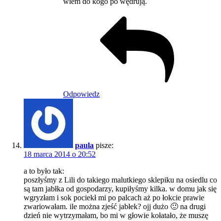
wiem do kogo po wędrują.
Odpowiedz
paula
pisze:
18 marca 2014 o 20:52
a to było tak:
poszłyśmy z Lili do takiego malutkiego sklepiku na osiedlu co
są tam jabłka od gospodarzy, kupiłyśmy kilka. w domu jak się
wgryzłam i sok pociekł mi po palcach aż po łokcie prawie
zwariowałam. ile można zjeść jabłek? ojj dużo 🙂 na drugi
dzień nie wytrzymałam, bo mi w głowie kołatało, że muszę