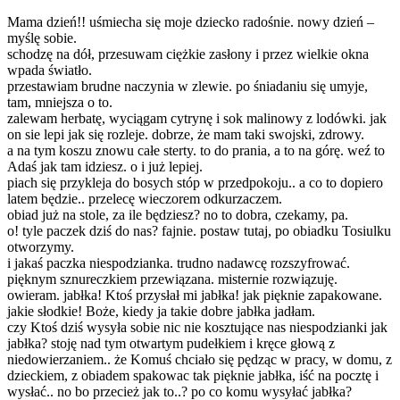
Mama dzień!! uśmiecha się moje dziecko radośnie. nowy dzień –
myślę sobie.
schodzę na dół, przesuwam ciężkie zasłony i przez wielkie okna
wpada światło.
przestawiam brudne naczynia w zlewie. po śniadaniu się umyje,
tam, mniejsza o to.
zalewam herbatę, wyciągam cytrynę i sok malinowy z lodówki. jak
on sie lepi jak się rozleje. dobrze, że mam taki swojski, zdrowy.
a na tym koszu znowu całe sterty. to do prania, a to na górę. weź to
Adaś jak tam idziesz. o i już lepiej.
piach się przykleja do bosych stóp w przedpokoju.. a co to dopiero
latem będzie.. przelecę wieczorem odkurzaczem.
obiad już na stole, za ile będziesz? no to dobra, czekamy, pa.
o! tyle paczek dziś do nas? fajnie. postaw tutaj, po obiadku Tosiulku
otworzymy.
i jakaś paczka niespodzianka. trudno nadawcę rozszyfrować.
pięknym sznureczkiem przewiązana. misternie rozwiązuję.
owieram. jabłka! Ktoś przysłał mi jabłka! jak pięknie zapakowane.
jakie słodkie! Boże, kiedy ja takie dobre jabłka jadłam.
czy Ktoś dziś wysyła sobie nic nie kosztujące nas niespodzianki jak
jabłka? stoję nad tym otwartym pudełkiem i kręce głową z
niedowierzaniem.. że Komuś chciało się pędząc w pracy, w domu, z
dzieckiem, z obiadem spakowac tak pięknie jabłka, iść na pocztę i
wysłać.. no bo przecież jak to..? po co komu wysyłać jabłka?