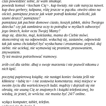
czas powiedzieć sobie, że wam smakuje.
powiedz komuś <kocham Cię>. kup kwiaty. nie całe naręcza nawet.
kup dwa gerbery, tulipana, różę jeszcze w pączku. otwórz okno na
oścież. pamiętasz jeszcze jak wiatr potrafi łaskotać policzki, jak
szumi deszcz? pamiętasz?
pamiętasz jak pachnie domowe ciasto, koszyk jabłek, skóra Twojego
dziecka? czy jak zamkniesz oczy to potrafisz w myślach odtworzyć
jego śmiech, kolor oczu Twojej Mamy?
skup się. dziecko, mąż, koleżanka, mama do Ciebie mówi.
skoncentruj się na odpowiedzi. wsłuchaj się, zastanów, odpowiedz
tak jak sama chciałabyś być wysłuchana i zrozumiana. przytul. daj
siebie. nie uciekaj, nie wymawiaj się praniem, prasowaniem,
zmywaniem.
Ty też możesz potrzebować rozmowy.
zrób coś dla siebie. dbaj o swoje marzenia i nie pozwól nikomu z
nich kpić.
poczytaj papierową książkę. nie nastąpi koniec świata jeśli nie
klikniesz <lubię to> i nie zostawisz komentarza. miej miejsce w
swoim życiu dla wartościowych ludzi. mądrzy i dojrzali się nie
obrażą, nie usuną Cię ze znajomych i książki telefonicznej, bo
wiedzą, że jesteś, że wrócisz. nie musisz być 24/7 online.
wyłącz komputer, tablet, telefon.