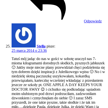
Odpowiedz
Stella
pisze:
25 marca 2014 o 23:36
Tatuś mój jadąc do nas w gości w sobotę uraczył nas 7-
mioma kilogramami dorodnych słodkich, pysznych jabłuszek
🙂 Jakby moje niecne plany przewidział chęci podzielenia się
tym dobrem dzięki inspiracji z Juleńkowego wpisu 🙂 No i w
niedzielę słotną paczuszkę uszykowałam, kokardką
przewiązałam, karteczkę wcześniej wkładając z przesłaniem
jeszcze ze szkoły pt. ONE APPLE A DAY KEEPS YOUR
DOCTOR AWAY 😉 i cichutko się podkradając sąsiadom
moim ulubionym pod drzwi podrzuciłam, zadzwoniłam
dzwonkiem i czmychnęłam do siebie 🙂 I zaraz SMS
przyszedł, że one takie pyszne, takie słodkie i że tak im
miło….dziękuję Paula, dziękuję Julka, że dzięki Wam i ja