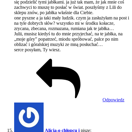
się podzielić tymi jabłkami. ja już tak mam, że jak mnie coś
zachwyci to muszę to posłać w świat. poszłyśmy z Lili do
sklepu znów, po jabłka właśnie dla Ciebie.
one pyszne a ja taki mały ludzik. czym ja zasłużyłam na post i
na tyle dobrych słów? wszystko mi w środku kołacze,
zrycana, zbecana, rozmazana, rumiana jak te jabłka…
Julii, musisz kiedyś tu do mnie przyjechać, na te jabłka, na
„moje góry” popatrzeć, miodu spróbować, palce po nim
oblizać i góralskiej muzyki ze mną posłuchać…
serce posyłam, Ty wiesz.
Odpowiedz
Alicja-o chłopcu i
pisze: