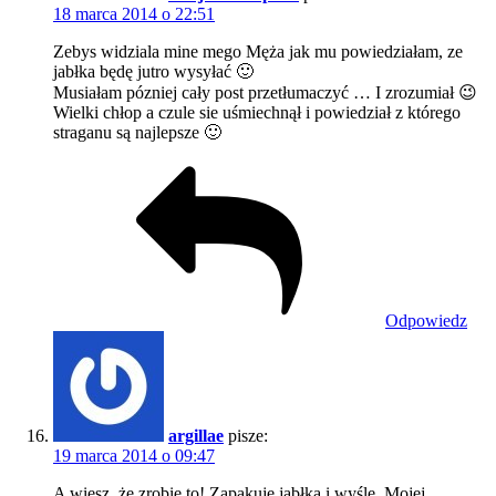
18 marca 2014 o 22:51
Zebys widziala mine mego Męża jak mu powiedziałam, ze
jabłka będę jutro wysyłać 🙂
Musiałam pózniej cały post przetłumaczyć … I zrozumiał 😉
Wielki chłop a czule sie uśmiechnął i powiedział z którego
straganu są najlepsze 🙂
Odpowiedz
argillae
pisze:
19 marca 2014 o 09:47
A wiesz, że zrobię to! Zapakuję jabłka i wyślę. Mojej