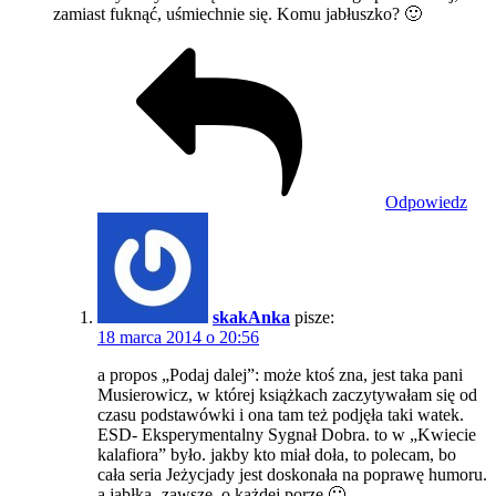
zamiast fuknąć, uśmiechnie się. Komu jabłuszko? 🙂
Odpowiedz
skakAnka
pisze:
18 marca 2014 o 20:56
a propos „Podaj dalej”: może ktoś zna, jest taka pani
Musierowicz, w której książkach zaczytywałam się od
czasu podstawówki i ona tam też podjęła taki watek.
ESD- Eksperymentalny Sygnał Dobra. to w „Kwiecie
kalafiora” było. jakby kto miał doła, to polecam, bo
cała seria Jeżycjady jest doskonała na poprawę humoru.
a jabłka- zawsze, o każdej porze 🙂