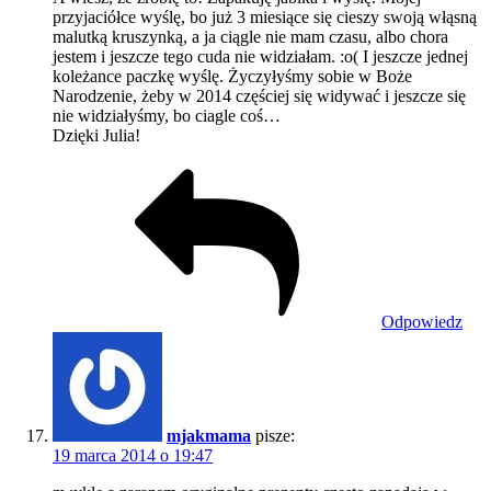
przyjaciółce wyślę, bo już 3 miesiące się cieszy swoją włąsną
malutką kruszynką, a ja ciągle nie mam czasu, albo chora
jestem i jeszcze tego cuda nie widziałam. :o( I jeszcze jednej
koleżance paczkę wyślę. Życzyłyśmy sobie w Boże
Narodzenie, żeby w 2014 częściej się widywać i jeszcze się
nie widziałyśmy, bo ciagle coś…
Dzięki Julia!
Odpowiedz
mjakmama
pisze:
19 marca 2014 o 19:47