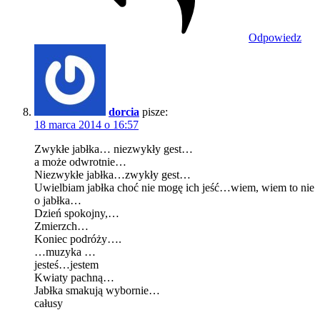
Odpowiedz
dorcia
pisze:
18 marca 2014 o 16:57
Zwykłe jabłka… niezwykły gest…
a może odwrotnie…
Niezwykłe jabłka…zwykły gest…
Uwielbiam jabłka choć nie mogę ich jeść…wiem, wiem to nie
o jabłka…
Dzień spokojny,…
Zmierzch…
Koniec podróży….
…muzyka …
jesteś…jestem
Kwiaty pachną…
Jabłka smakują wybornie…
całusy