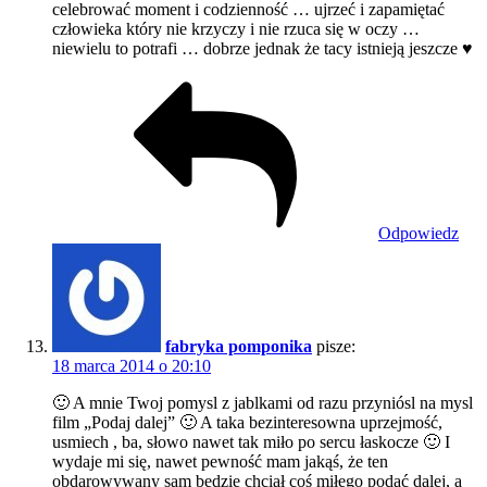
celebrować moment i codzienność … ujrzeć i zapamiętać
człowieka który nie krzyczy i nie rzuca się w oczy …
niewielu to potrafi … dobrze jednak że tacy istnieją jeszcze ♥
Odpowiedz
fabryka pomponika
pisze:
18 marca 2014 o 20:10
🙂 A mnie Twoj pomysl z jablkami od razu przyniósl na mysl
film „Podaj dalej” 🙂 A taka bezinteresowna uprzejmość,
usmiech , ba, słowo nawet tak miło po sercu łaskocze 🙂 I
wydaje mi się, nawet pewność mam jakąś, że ten
obdarowywany sam będzie chciał coś miłego podać dalej, a