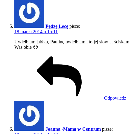
Pędzę Lecę
pisze:
18 marca 2014 o 15:11
Uwielbiam jabłka, Paulinę uwielbiam i to jej slow… ściskam
Was obie 🙂
Odpowiedz
Joanna -Mama w Centrum
pisze: