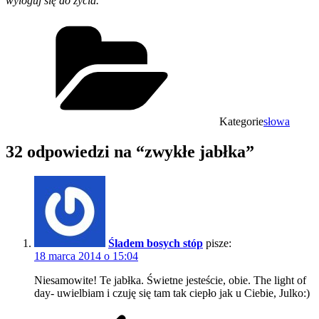
wyloguj się do życia.”
Kategorie
słowa
32 odpowiedzi na “zwykłe jabłka”
Śladem bosych stóp
pisze:
18 marca 2014 o 15:04
Niesamowite! Te jabłka. Świetne jesteście, obie. The light of
day- uwielbiam i czuję się tam tak ciepło jak u Ciebie, Julko:)