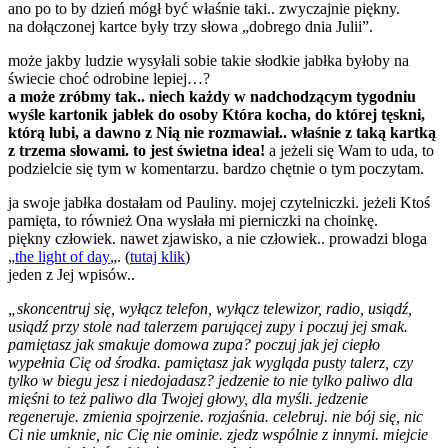
ano po to by dzień mógł być właśnie taki.. zwyczajnie piękny.
na dołączonej kartce były trzy słowa „dobrego dnia Julii”.
może jakby ludzie wysyłali sobie takie słodkie jabłka byłoby na
świecie choć odrobine lepiej…?
a może zróbmy tak.. niech każdy w nadchodzącym tygodniu
wyśle kartonik jabłek do osoby Która kocha, do której tęskni,
którą lubi, a dawno z Nią nie rozmawiał.. właśnie z taką kartką
z trzema słowami. to jest świetna idea!
a jeżeli się Wam to uda, to
podzielcie się tym w komentarzu. bardzo chętnie o tym poczytam.
ja swoje jabłka dostałam od Pauliny. mojej czytelniczki. jeżeli Ktoś
pamięta, to również Ona wysłała mi pierniczki na choinkę.
piękny człowiek. nawet zjawisko, a nie człowiek.. prowadzi bloga
„
the light of day
„. (
tutaj klik
)
jeden z Jej wpisów..
„skoncentruj się, wyłącz telefon, wyłącz telewizor, radio, usiądź,
usiądź przy stole nad talerzem parującej zupy i poczuj jej smak.
pamiętasz jak smakuje domowa zupa? poczuj jak jej ciepło
wypełnia Cię od środka. pamiętasz jak wygląda pusty talerz, czy
tylko w biegu jesz i niedojadasz? jedzenie to nie tylko paliwo dla
mięśni to też paliwo dla Twojej głowy, dla myśli. jedzenie
regeneruje. zmienia spojrzenie. rozjaśnia. celebruj. nie bój się, nic
Ci nie umknie, nic Cię nie ominie. zjedz wspólnie z innymi. miejcie