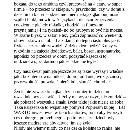
bogata, do tego ambitna czyli pracować na 4 etaty, w super
firmie – bo przecież w sklepie, w przychodni, czy w domu z
dziećmi to kicha -codziennie mieć makijaż glamour, nosić
szpilki i loki, mówić w 5 językach, nie czuć zmęczenia ,
codziennie pichcić obiadki, chodzić na fitness no
przynajmniej 4 na tydzień- no bo grubym to być nie można.
W szafie błysk, w salonie też, gości zapraszać co weekend,
obowiązkowo na obiad z 3 dań – do tego ciasto plus jakiś
frykas jeszcze nie zawadzi. Z dzieckiem pędzić 3 razy w
tygodniu na zajęcia dodatkowe, balet, basen, astronautykę,
japoński bo przecież w domu poczytać kąseczki to
nudziarstwo, za darmo i jakieś takie nie teges!
Czy nasz świat pamięta jeszcze że są takie wyrazy i właśnie
jak : bezinteresowna miłość, dobro, oddanie, wdzięczność,
przyzwoitość, prawda, śmierć, ból, starość, choroba?
Życie nie zawsze to bajka i trzeba umieć to dzieciom
rozsądnie przedstawić tak żeby nie wystraszyć, nie znudzić –
ale pokazać wszystkie smaki życia takie jakie niesie ze sobą.
Taka książeczka to wspaniały pomysł! Popieram kupię – BO
WARTO inwestować w takich autorów, po to aby tworzyli
coś dobrego , potrzebnego – po to by nasze dzieci były
jeszcze mądrzejsze aby łatwiej im się żyło.
Nigdy nie wiemy nigdy co nas czeka kolejnego ranka, nie