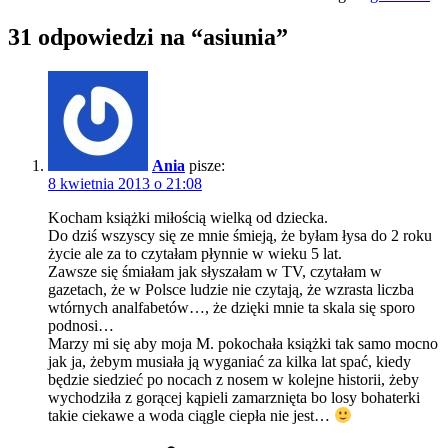
31 odpowiedzi na “asiunia”
Ania
pisze:
8 kwietnia 2013 o 21:08
Kocham książki miłością wielką od dziecka.
Do dziś wszyscy się ze mnie śmieją, że byłam łysa do 2 roku
życie ale za to czytałam płynnie w wieku 5 lat.
Zawsze się śmiałam jak słyszałam w TV, czytałam w
gazetach, że w Polsce ludzie nie czytają, że wzrasta liczba
wtórnych analfabetów…, że dzięki mnie ta skala się sporo
podnosi…
Marzy mi się aby moja M. pokochała książki tak samo mocno
jak ja, żebym musiała ją wyganiać za kilka lat spać, kiedy
będzie siedzieć po nocach z nosem w kolejne historii, żeby
wychodziła z gorącej kąpieli zamarznięta bo losy bohaterki
takie ciekawe a woda ciągle ciepła nie jest…