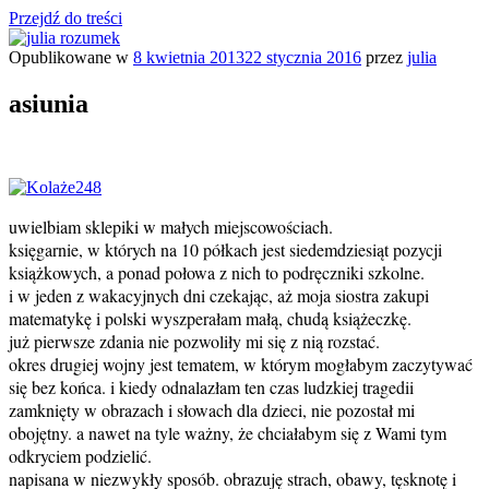
Przejdź do treści
Opublikowane w
8 kwietnia 2013
22 stycznia 2016
przez
julia
julia rozumek
o życiu i szukaniu w nim szczęścia
asiunia
uwielbiam sklepiki w małych miejscowościach.
księgarnie, w których na 10 półkach jest siedemdziesiąt pozycji
książkowych, a ponad połowa z nich to podręczniki szkolne.
i w jeden z wakacyjnych dni czekając, aż moja siostra zakupi
matematykę i polski wyszperałam małą, chudą książeczkę.
już pierwsze zdania nie pozwoliły mi się z nią rozstać.
okres drugiej wojny jest tematem, w którym mogłabym zaczytywać
się bez końca. i kiedy odnalazłam ten czas ludzkiej tragedii
zamknięty w obrazach i słowach dla dzieci, nie pozostał mi
obojętny. a nawet na tyle ważny, że chciałabym się z Wami tym
odkryciem podzielić.
napisana w niezwykły sposób. obrazuję strach, obawy, tęsknotę i