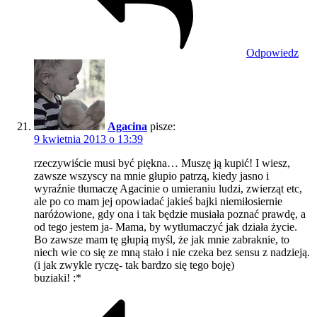
Odpowiedz
Agacina
pisze:
9 kwietnia 2013 o 13:39
rzeczywiście musi być piękna… Muszę ją kupić! I wiesz,
zawsze wszyscy na mnie głupio patrzą, kiedy jasno i
wyraźnie tłumaczę Agacinie o umieraniu ludzi, zwierząt etc,
ale po co mam jej opowiadać jakieś bajki niemiłosiernie
naróżowione, gdy ona i tak będzie musiała poznać prawdę, a
od tego jestem ja- Mama, by wytłumaczyć jak działa życie.
Bo zawsze mam tę głupią myśl, że jak mnie zabraknie, to
niech wie co się ze mną stało i nie czeka bez sensu z nadzieją.
(i jak zwykle ryczę- tak bardzo się tego boję)
buziaki! :*