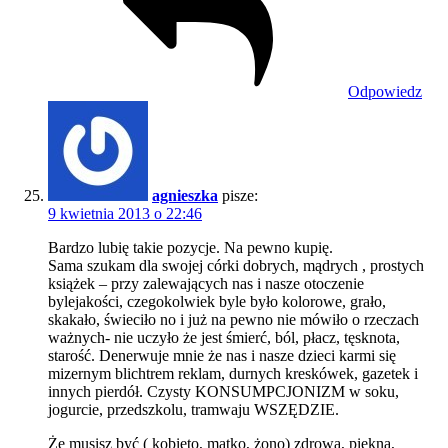
Odpowiedz
agnieszka
pisze:
9 kwietnia 2013 o 22:46
Bardzo lubię takie pozycje. Na pewno kupię.
Sama szukam dla swojej córki dobrych, mądrych , prostych
książek – przy zalewających nas i nasze otoczenie
bylejakości, czegokolwiek byle było kolorowe, grało,
skakało, świeciło no i już na pewno nie mówiło o rzeczach
ważnych- nie uczyło że jest śmierć, ból, płacz, tęsknota,
starość. Denerwuje mnie że nas i nasze dzieci karmi się
mizernym blichtrem reklam, durnych kreskówek, gazetek i
innych pierdół. Czysty KONSUMPCJONIZM w soku,
jogurcie, przedszkolu, tramwaju WSZĘDZIE.
Że musisz być ( kobieto, matko, żono) zdrowa, piękna,