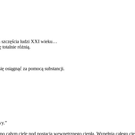
em szczęścia ludzi XXI wieku…
 totalnie różnią.
ię osiągnąć za pomocą substancji.
wy.”
po całym ciele pod postacią wewnętrznego ciepła. Wypełnia całego cie