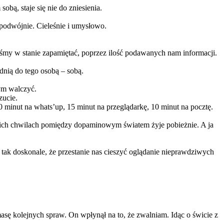
obą, staje się nie do zniesienia.
podwójnie. Cieleśnie i umysłowo.
teśmy w stanie zapamiętać, poprzez ilość podawanych nam informacji.
ednią do tego osobą – sobą.
tym walczyć.
zucie.
0 minut na whats’up, 15 minut na przeglądarkę, 10 minut na pocztę.
tkich chwilach pomiędzy dopaminowym światem żyje pobieżnie. A ja
 tak doskonale, że przestanie nas cieszyć oglądanie nieprawdziwych
masę kolejnych spraw. On wpłynął na to, że zwalniam. Idąc o świcie z