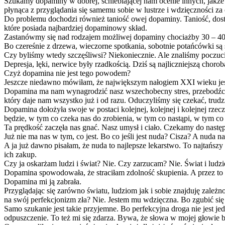
Szukamy dopaminy w dobrej, schlebiającej nam ocenie innych, jakże 
płynąca z przyglądania się samemu sobie w lustrze i wdzięczności za c
Do problemu dochodzi również taniość owej dopaminy. Taniość, dostę
które posiada najbardziej dopaminowy skład.
Zastanówmy się nad rodzajem możliwej dopaminy chociażby 30 – 4
Bo czereśnie z drzewa, wieczorne spotkania, sobotnie potańcówki są 
Czy byliśmy wtedy szczęśliwsi? Niekoniecznie. Ale znaliśmy poczuci
Depresja, lęki, nerwice były rzadkością. Dziś są najliczniejszą choro
Czyż dopamina nie jest tego powodem?
Jeszcze niedawno mówiłam, że największym nałogiem XXI wieku jest 
Dopamina ma nam wynagrodzić nasz wszechobecny stres, przebodźco
który daje nam wszystko już i od razu. Oduczyliśmy się czekać, trudz
Dopamina dołożyła swoje w postaci kolejnej, kolejnej i kolejnej rzecz
będzie, w tym co czeka nas do zrobienia, w tym co nastąpi, w tym co
Ta prędkość zaczęła nas gnać. Nasz umysł i ciało. Czekamy do nast
Już nie ma nas w tym, co jest. Bo co jeśli jest nuda? Cisza? A nuda nas
A ja już dawno pisałam, że nuda to najlepsze lekarstwo. To najtańs
ich zakup.
Czy ja oskarżam ludzi i świat? Nie. Czy zarzucam? Nie. Świat i ludz
Dopamina spowodowała, że straciłam zdolność skupienia. A przez to tr
Dopamina mi ją zabrała.
Przyglądając się zarówno światu, ludziom jak i sobie znajduję zależ
na swój perfekcjonizm zła? Nie. Jestem mu wdzięczna. Bo zgubić się j
Samo szukanie jest takie przyjemne. Bo perfekcyjna droga nie jest j
odpuszczenie. To też mi się zdarza. Bywa, że słowa w mojej głowie br