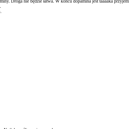
paminy. Droga nie będzie łatwa. W końcu dopamina jest taaaaka przyj
.
.