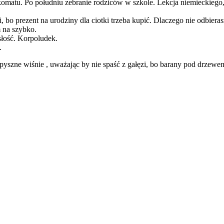
matu. Po południu zebranie rodziców w szkole. Lekcja niemieckiego, 
 bo prezent na urodziny dla ciotki trzeba kupić. Dlaczego nie odbier
m na szybko.
słość. Korpoludek.
.
 pyszne wiśnie , uważając by nie spaść z gałęzi, bo barany pod drzewe