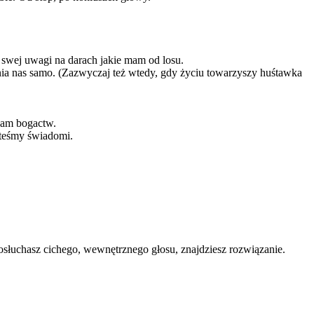
u swej uwagi na darach jakie mam od losu.
nia nas samo. (Zazwyczaj też wtedy, gdy życiu towarzyszy huśtawka
 nam bogactw.
steśmy świadomi.
posłuchasz cichego, wewnętrznego głosu, znajdziesz rozwiązanie.