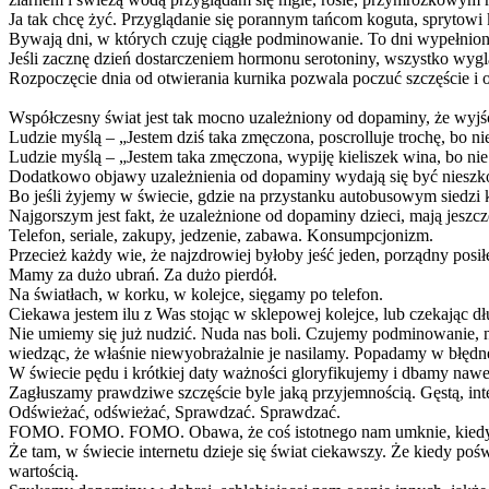
Ja tak chcę żyć. Przyglądanie się porannym tańcom koguta, sprytowi k
Bywają dni, w których czuję ciągłe podminowanie. To dni wypełnio
Jeśli zacznę dzień dostarczeniem hormonu serotoniny, wszystko wygl
Rozpoczęcie dnia od otwierania kurnika pozwala poczuć szczęście i o
Współczesny świat jest tak mocno uzależniony od dopaminy, że wyjści
Ludzie myślą – „Jestem dziś taka zmęczona, poscrolluje trochę, bo ni
Ludzie myślą – „Jestem taka zmęczona, wypiję kieliszek wina, bo nie 
Dodatkowo objawy uzależnienia od dopaminy wydają się być nieszko
Bo jeśli żyjemy w świecie, gdzie na przystanku autobusowym siedzi ki
Najgorszym jest fakt, że uzależnione od dopaminy dzieci, mają jeszc
Telefon, seriale, zakupy, jedzenie, zabawa. Konsumpcjonizm.
Przecież każdy wie, że najzdrowiej byłoby jeść jeden, porządny pos
Mamy za dużo ubrań. Za dużo pierdół.
Na światłach, w korku, w kolejce, sięgamy po telefon.
Ciekawa jestem ilu z Was stojąc w sklepowej kolejce, lub czekając dł
Nie umiemy się już nudzić. Nuda nas boli. Czujemy podminowanie, ne
wiedząc, że właśnie niewyobrażalnie je nasilamy. Popadamy w błędne
W świecie pędu i krótkiej daty ważności gloryfikujemy i dbamy na
Zagłuszamy prawdziwe szczęście byle jaką przyjemnością. Gęstą, int
Odświeżać, odświeżać, Sprawdzać. Sprawdzać.
FOMO. FOMO. FOMO. Obawa, że coś istotnego nam umknie, kiedy 
Że tam, w świecie internetu dzieje się świat ciekawszy. Że kiedy poś
wartością.