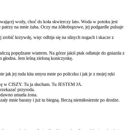
wającej wody, choć do koła skwierczy lato. Woda w potoku jest
że patrzy na mnie żaba. Oczy ma żółtobrązowe, jej podgardle pulsuje
j zrobić krzywdę, więc odbija się na silnych nogach i skacze z
tańczą popędzane wiatrem. Na górze jakiś ptak odlatuje do gniazda z
em głodna. Jem leśną zieloną koniczynkę.
jak jej ruda kita smyra mnie po policzku i jak je z mojej ręki
iedzę w CISZY. Tu ja słucham. Tu JESTEM JA.
przekazać przyroda.
iedawno umarła żona.
ły mnie barany i już tu biegną. Beczą niemiłosiernie po drodze.