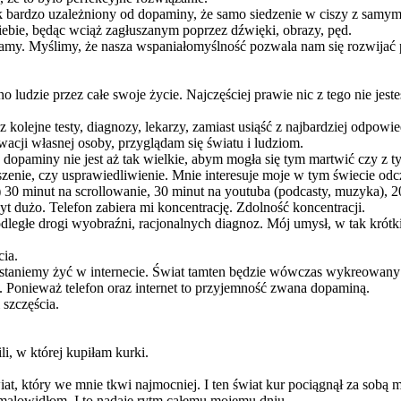
tak bardzo uzależniony od dopaminy, że samo siedzenie w ciszy z samym s
iebie, będąc wciąż zagłuszanym poprzez dźwięki, obrazy, pęd.
amy. Myślimy, że nasza wspaniałomyślność pozwala nam się rozwijać 
o ludzie przez całe swoje życie. Najczęściej prawie nic z tego nie jes
 kolejne testy, diagnozy, lekarzy, zamiast usiąść z najbardziej odpowi
acji własnej osoby, przyglądam się światu i ludziom.
 dopaminy nie jest aż tak wielkie, abym mogła się tym martwić czy z 
szenie, czy usprawiedliwienie. Mnie interesuje moje w tym świecie odc
 30 minut na scrollowanie, 30 minut na youtuba (podcasty, muzyka), 2
t dużo. Telefon zabiera mi koncentrację. Zdolność koncentracji.
dległe drogi wyobraźni, racjonalnych diagnoz. Mój umysł, w tak kró
cia.
rzestaniemy żyć w internecie. Świat tamten będzie wówczas wykreowany
. Ponieważ telefon oraz internet to przyjemność zwana dopaminą.
 szczęścia.
i, w której kupiłam kurki.
iat, który we mnie tkwi najmocniej. I ten świat kur pociągnął za sobą 
malowidłom. I to nadaje rytm całemu mojemu dniu.