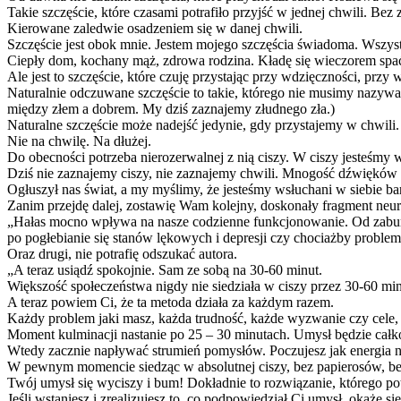
Takie szczęście, które czasami potrafiło przyjść w jednej chwili. B
Kierowane zaledwie osadzeniem się w danej chwili.
Szczęście jest obok mnie. Jestem mojego szczęścia świadoma. Wszyst
Ciepły dom, kochany mąż, zdrowa rodzina. Kładę się wieczorem spać 
Ale jest to szczęście, które czuję przystając przy wdzięczności, pr
Naturalnie odczuwane szczęście to takie, którego nie musimy nazyw
między złem a dobrem. My dziś zaznajemy złudnego zła.)
Naturalne szczęście może nadejść jedynie, gdy przystajemy w chwil
Nie na chwilę. Na dłużej.
Do obecności potrzeba nierozerwalnej z nią ciszy. W ciszy jesteśmy
Dziś nie zaznajemy ciszy, nie zaznajemy chwili. Mnogość dźwięków w
Ogłuszył nas świat, a my myślimy, że jesteśmy wsłuchani w siebie ba
Zanim przejdę dalej, zostawię Wam kolejny, doskonały fragment neuro
„Hałas mocno wpływa na nasze codzienne funkcjonowanie. Od zabu
po pogłebianie się stanów lękowych i depresji czy chociażby proble
Oraz drugi, nie potrafię odszukać autora.
„A teraz usiądź spokojnie. Sam ze sobą na 30-60 minut.
Większość społeczeństwa nigdy nie siedziała w ciszy przez 30-60 minu
A teraz powiem Ci, że ta metoda działa za każdym razem.
Każdy problem jaki masz, każda trudność, każde wyzwanie czy cele, k
Moment kulminacji nastanie po 25 – 30 minutach. Umysł będzie całko
Wtedy zacznie napływać strumień pomysłów. Poczujesz jak energia n
W pewnym momencie siedząc w absolutnej ciszy, bez papierosów, be
Twój umysł się wyciszy i bum! Dokładnie to rozwiązanie, którego p
Jeśli wstaniesz i zrealizujesz to, co podpowiedział Ci umysł, okaże si