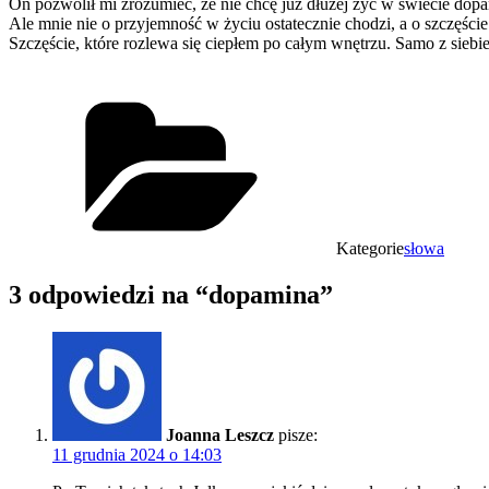
On pozwolił mi zrozumieć, że nie chcę już dłużej żyć w świecie do
Ale mnie nie o przyjemność w życiu ostatecznie chodzi, a o szczęście
Szczęście, które rozlewa się ciepłem po całym wnętrzu. Samo z siebie
Kategorie
słowa
3 odpowiedzi na “dopamina”
Joanna Leszcz
pisze:
11 grudnia 2024 o 14:03