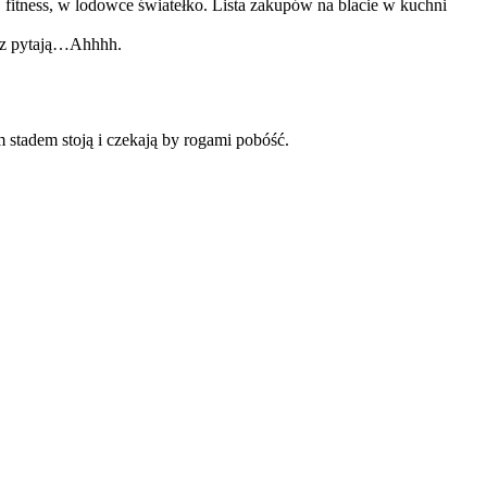
fitness, w lodowce światełko. Lista zakupów na blacie w kuchni
asz pytają…Ahhhh.
m stadem stoją i czekają by rogami pobóść.