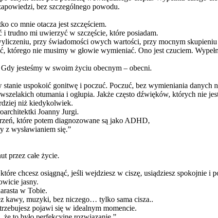
ez zapowiedzi, bez szczególnego powodu.
ko co mnie otacza jest szczęściem.
i trudno mi uwierzyć w szczęście, które posiadam.
zy wyliczeniu, przy świadomości owych wartości, przy mocnym skupieni
ać, którego nie musimy w głowie wymieniać. Ono jest czuciem. Wypeł
i. Gdy jesteśmy w swoim życiu obecnym – obecni.
 w stanie uspokoić gonitwę i poczuć. Poczuć, bez wymieniania danych
szelakich otumania i ogłupia. Jakże często dźwięków, których nie je
rdziej niż kiedykolwiek.
architektki Joanny Jurgi.
rzeń, które potem diagnozowane są jako ADHD,
my z wysławianiem się.”
t przez całe życie.
tóre chcesz osiągnąć, jeśli wejdziesz w ciszę, usiądziesz spokojnie i 
wicie jasny.
arasta w Tobie.
z kawy, muzyki, bez niczego… tylko sama cisza..
otrzebujesz pojawi się w idealnym momencie.
ę, że to było perfekcyjne rozwiązanie.”