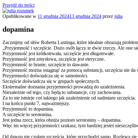
Przejdź do treści
Opublikowane w
11 grudnia 2024
13 grudnia 2024
przez
julia
julia rozumek
o życiu i szukaniu w nim szczęścia
dopamina
Zacznijmy od słów Roberta Lustinga, które idealnie obrazują probl
„Przyjemność i szczęście. Dużo osób łączy te dwie rzeczy. Ale one się
Przyjemność jest krótkotrwała, szczęście jest długotrwałe.
Przyjemność jest zmysłowa, szczęście jest eteryczne.
Przyjemność to branie, szczęście to dawanie.
Przyjemność można osiągnąć za pomocą substancji, szczęścia nie da s
Przyjemności doświadcza się w samotności.
Szczęście doświadcza się w grupach społecznych.
Ekstremalne doznania przyjemności prowadzą do uzależnienia.
Niezależnie od tego, czy będą to substancje, czy zachowania.
Za to nie istnieje coś takiego jak uzależnienie od nadmiaru szczęścia.
I na końcu punkt 7, najważniejszy.
Przyjemność to dopamina.
A szczęście to serotonina.
Jest jedna rzecz, która obniża poziom serotoniny – dopamina.
Więc im więcej przyjemności szukasz, tym bardziej jesteś nieszczęśli
Od dawna nie czułam szczęścia, które przychodzi samo. Rozlewa się 