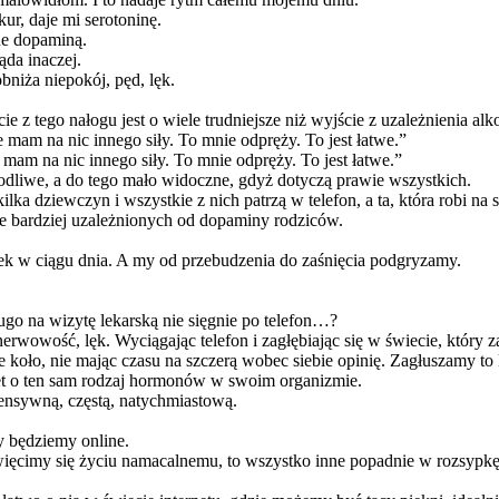
ur, daje mi serotoninę.
ne dopaminą.
ąda inaczej.
bniża niepokój, pęd, lęk.
e z tego nałogu jest o wiele trudniejsze niż wyjście z uzależnienia 
e mam na nic innego siły. To mnie odpręży. To jest łatwe.”
mam na nic innego siły. To mnie odpręży. To jest łatwe.”
dliwe, a do tego mało widoczne, gdyż dotyczą prawie wszystkich.
lka dziewczyn i wszystkie z nich patrzą w telefon, a ta, która robi n
ze bardziej uzależnionych od dopaminy rodziców.
iłek w ciągu dnia. A my od przebudzenia do zaśnięcia podgryzamy.
ugo na wizytę lekarską nie sięgnie po telefon…?
rwowość, lęk. Wyciągając telefon i zagłębiając się w świecie, który 
 koło, nie mając czasu na szczerą wobec siebie opinię. Zagłuszamy to
wet o ten sam rodzaj hormonów w swoim organizmie.
ensywną, częstą, natychmiastową.
będziemy online.
więcimy się życiu namacalnemu, to wszystko inne popadnie w rozsypkę. 