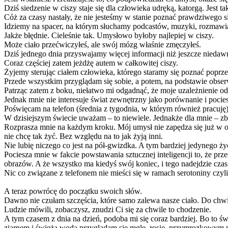
Dziś siedzenie w ciszy staje się dla człowieka udręką, katorgą. Jest 
Cóż za czasy nastały, że nie jesteśmy w stanie poznać prawdziwego s
Idziemy na spacer, na którym słuchamy podcastów, muzyki, rozmawi
Jakże błędnie. Cieleśnie tak. Umysłowo byłoby najlepiej w ciszy.
Może ciało przećwiczyłeś, ale swój mózg właśnie zmęczyłeś.
Dziś jednego dnia przyswajamy więcej informacji niż jeszcze niedawn
Coraz częściej zatem jeżdżę autem w całkowitej ciszy.
Żyjemy sterując ciałem człowieka, którego staramy się poznać poprzez
Przede wszystkim przyglądam się sobie, a potem, na podstawie obserw
Patrząc zatem z boku, niełatwo mi odgadnąć, że moje uzależnienie od
Jednak mnie nie interesuje świat zewnętrzny jako porównanie i pocie
Poświęcam na telefon (średnia z tygodnia, w którym również pracuję)
W dzisiejszym świecie uważam – to niewiele. Jednakże dla mnie – zby
Rozprasza mnie na każdym kroku. Mój umysł nie zapędza się już w o
nie chcę tak żyć. Bez względu na to jak żyją inni.
Nie lubię niczego co jest na pół-gwizdka. A tym bardziej jedynego ży
Pociesza mnie w fakcie powstawania sztucznej inteligencji to, że p
obrazów. A że wszystko ma kiedyś swój koniec, i tego nadejdzie czas
Nic co związane z telefonem nie mieści się w ramach serotoniny czyli
A teraz powrócę do początku swoich słów.
Dawno nie czułam szczęścia, które samo zalewa nasze ciało. Do chwil
Ludzie mówili, zobaczysz, znudzi Ci się za chwile to chodzenie.
A tym czasem z dnia na dzień, podoba mi się coraz bardziej. Bo to św
ziarnem i świeżą wodą przyglądam się mgle, rosie, przymrozkowym 