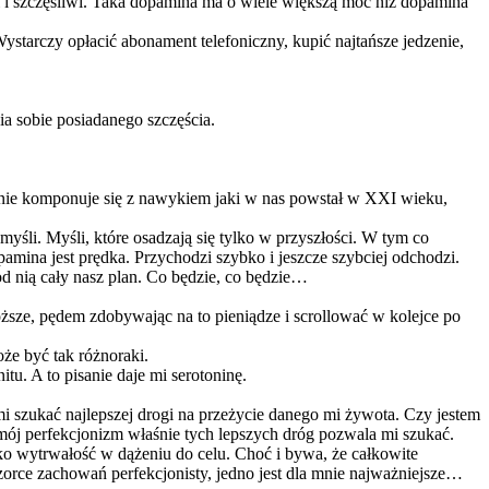
ni i szczęśliwi. Taka dopamina ma o wiele większą moc niż dopamina
starczy opłacić abonament telefoniczny, kupić najtańsze jedzenie,
a sobie posiadanego szczęścia.
nie komponuje się z nawykiem jaki w nas powstał w XXI wieku,
myśli. Myśli, które osadzają się tylko w przyszłości. W tym co
amina jest prędka. Przychodzi szybko i jeszcze szybciej odchodzi.
d nią cały nasz plan. Co będzie, co będzie…
oższe, pędem zdobywając na to pieniądze i scrollować w kolejce po
że być tak różnoraki.
tu. A to pisanie daje mi serotoninę.
mi szukać najlepszej drogi na przeżycie danego mi żywota. Czy jestem
I mój perfekcjonizm właśnie tych lepszych dróg pozwala mi szukać.
adko wytrwałość w dążeniu do celu. Choć i bywa, że całkowite
wzorce zachowań perfekcjonisty, jedno jest dla mnie najważniejsze…