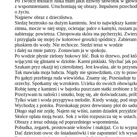
Po Twoich tekstach Julka mam jakiś dziwny słowotok w głowi
z wspomnieniami. Uruchomiają się obrazy. Impulsem przechodz
o życiu.
Najpierw obraz z dzieciństwa.
Siedzę beztrosko na dużym kamieniu. Jest to największy kami
zimna, mocze w niej stopy, ocierając palce o kamyki, ruszam pa
nabierając powietrza. Chropowata skóra ma pęcherzyki. Zwierz
i przygląda się mojej (w kolorowe groszki) spódnicy. Zabieram 
pluskiem do wody. Nie rechocze. Siedzi teraz w wodzie
i dalej na mnie patrzy. Zostawiam ja w spokoju.
Po wodzie płynie zielony bukowy liść. Buk to drzewo, pod który
wijącymi się glistami w dziobie. Karmi pisklaki. Słychać jak p
Szukam pryz okazji tej czterolistnej. Jest kwaśna, ale to przy
Tak mawiała moja babcia. Nigdy nie sprawdziłam, czy to praw
Po gałęzi przebiega ruda wiewiórka. Znamy się. Przesiaduje tu 
orzechy. Spotkamy się wzrokiem. Ucieka do swoich obowiązkó
Robię tamę z kamieni i w bajorku puszczam statki zrobione z
Przeżywam tu radości i smutki, boję się, ale doświadczam, pr
Tylko wiatr i woda przygrywa melodie. Kiedy wstaję, pod stop
Wychodzę z potoku. Przeskakuję przez drewniany plot do sadu.
Długo stąd nie zejdę. Najem się wiśni, zanim dziadek przyjdzie 
Słońce oplata moją twarz. Sok z wiśni rozpuszcza się w ustach
Obrazy z teraz odstają od poprzedniego wspomnienia.
Pobudka, zegarek, prostowanie włosów i makijaż. Co tu wyp
Dać dzieciom owoc do śniadaniówki i nie zapomnieć ich wysad