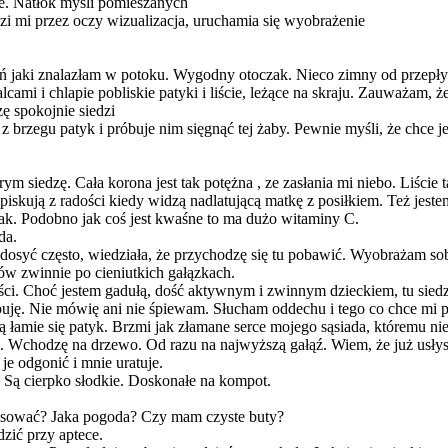
e. Natłok myśli pomieszanych
i mi przez oczy wizualizacja, uruchamia się wyobrażenie
eń jaki znalazłam w potoku. Wygodny otoczak. Nieco zimny od przepły
lcami i chlapie pobliskie patyki i liście, leżące na skraju. Zauważam, 
ę spokojnie siedzi
z brzegu patyk i próbuje nim sięgnąć tej żaby. Pewnie myśli, że chce je
m siedzę. Cała korona jest tak potężna , ze zasłania mi niebo. Liście 
opiskują z radości kiedy widzą nadlatującą matkę z posiłkiem. Też jest
smak. Podobno jak coś jest kwaśne to ma dużo witaminy C.
da.
dosyć często, wiedziała, że przychodzę się tu pobawić. Wyobrażam sobie 
w zwinnie po cieniutkich gałązkach.
 liści. Choć jestem gadułą, dość aktywnym i zwinnym dzieckiem, tu s
óbuję. Nie mówię ani nie śpiewam. Słucham oddechu i tego co chce mi 
ą łamie się patyk. Brzmi jak złamane serce mojego sąsiada, któremu n
 Wchodzę na drzewo. Od razu na najwyższą gałąź. Wiem, że już usłysza
je odgonić i mnie uratuje.
. Są cierpko słodkie. Doskonałe na kompot.
rasować? Jaka pogoda? Czy mam czyste buty?
zić przy aptece.