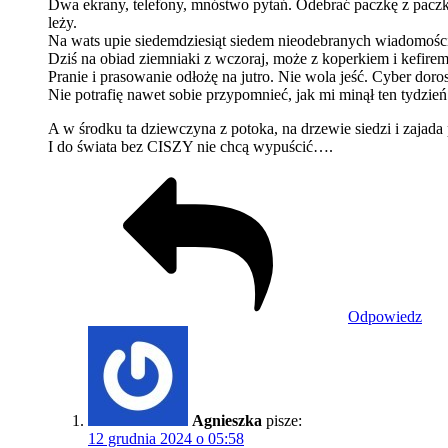
Dwa ekrany, telefony, mnóstwo pytań. Odebrać paczkę z paczko
leży.
Na wats upie siedemdziesiąt siedem nieodebranych wiadomości,
Dziś na obiad ziemniaki z wczoraj, może z koperkiem i kefire
Pranie i prasowanie odłożę na jutro. Nie wola jeść. Cyber doro
Nie potrafię nawet sobie przypomnieć, jak mi minął ten tydzień
A w środku ta dziewczyna z potoka, na drzewie siedzi i zajada
I do świata bez CISZY nie chcą wypuścić….
Odpowiedz
Agnieszka
pisze:
12 grudnia 2024 o 05:58