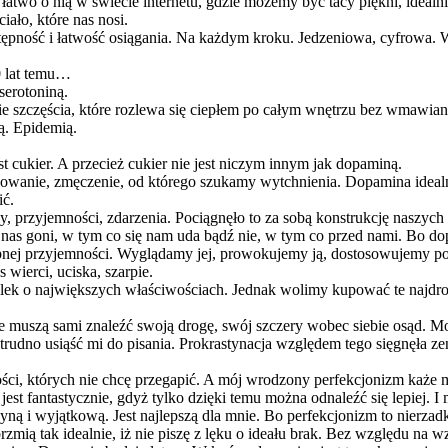
łatwo o nią w świecie internetu, gdzie możemy być tacy piękni, ideal
iało, które nas nosi.
pność i łatwość osiągania. Na każdym kroku. Jedzeniowa, cyfrowa. Wy
0 lat temu…
serotoniną.
e szczęścia, które rozlewa się ciepłem po całym wnętrzu bez wmawiani
bą. Epidemią.
cukier. A przecież cukier nie jest niczym innym jak dopaminą.
wanie, zmęczenie, od którego szukamy wytchnienia. Dopamina ideal
ić.
y, przyjemności, zdarzenia. Pociągnęło to za sobą konstrukcję naszych 
 nas goni, w tym co się nam uda bądź nie, w tym co przed nami. Bo dop
ępnej przyjemności. Wyglądamy jej, prowokujemy ją, dostosowujemy po
 wierci, uciska, szarpie.
zy lek o największych właściwościach. Jednak wolimy kupować te najdr
ie muszą sami znaleźć swoją drogę, swój szczery wobec siebie osąd. Mo
udno usiąść mi do pisania. Prokrastynacja względem tego sięgnęła zeni
ności, których nie chcę przegapić. A mój wrodzony perfekcjonizm każe 
est fantastycznie, gdyż tylko dzięki temu można odnaleźć się lepiej. 
edyną i wyjątkową. Jest najlepszą dla mnie. Bo perfekcjonizm to nierz
zmią tak idealnie, iż nie piszę z lęku o ideału brak. Bez względu na 