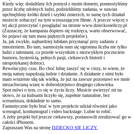
Kiedy więc dodaliśmy Ich pomysł z moim domem, pomnożyliśmy
przez liczbę zdolnych ludzi, podzieliliśmy zadania, w nawias
upchnęliśmy krótki dzień i szybki zmierzch, to sumę tych działań
możecie zobaczyć na tym wzruszającym filmie. A jeszcze więcej o
tej akcji przeczytać i pooglądać na stronie www.dzieckosieliczy.pl
(Zaznaczę, że kampania dopiero się rozkręca, warto obserwować,
bo pojawi się tam masa pięknych projektów).
Ja, jak zwykle, najbardziej lubiłam przystanąć przy zadaniu z
mnożeniem. Bo tam, namnożyła nam się ogromna liczba nie tylko
ludzi z talentami, co przede wszystkim z niezwykłym poczuciem
humoru, bystrością, pełnych pasji, ciekawych historii i
niespotykanej dobroci.
Rewelacyjny czas. Bo choć lubię zaszyć się w ciszy, to wiem, że
moją naturę napędzają ludzie i działanie. A działanie z nimi było
mam wrażenie siłą tak wielką, że już na zawsze pozostawi we mnie
niezachwianą wiarę w dobrodziejstwo drugiego człowieka.
Spot mówi o tym, co się w życiu liczy. Musicie uwierzyć mi na
słowo, że za kulisami liczyło się, zupełnie naturalnie, bez
scenariusza, dokładnie to samo.
Fantastycznie było brać w tym projekcie udział również jako
scenograf, kostiumograf i video backstage. Lubie to robić.
A żeby projekt był jeszcze ciekawszy, postanowili zrealizować go w
całości iPhonem.
Zapraszam Was na stronę
DZIECKO SIĘ LICZY.