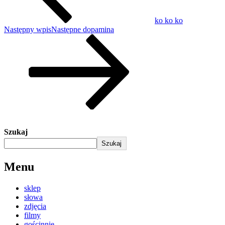
ko ko ko
Następny wpis
Następne
dopamina
Szukaj
Szukaj
Menu
sklep
słowa
zdjęcia
filmy
gościnnie