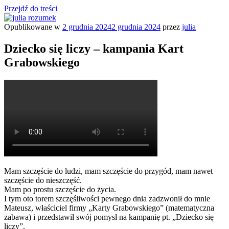
Przejdź do treści
Opublikowane w
2 grudnia 2024
2 grudnia 2024
przez
julia
julia rozumek
o życiu i szukaniu w nim szczęścia
Dziecko się liczy – kampania Kart
Grabowskiego
Mam szczęście do ludzi, mam szczęście do przygód, mam nawet
szczęście do nieszczęść.
Mam po prostu szczęście do życia.
I tym oto torem szczęśliwości pewnego dnia zadzwonił do mnie
Mateusz, właściciel firmy „Karty Grabowskiego” (matematyczna
zabawa) i przedstawił swój pomysł na kampanię pt. „Dziecko się
liczy”.