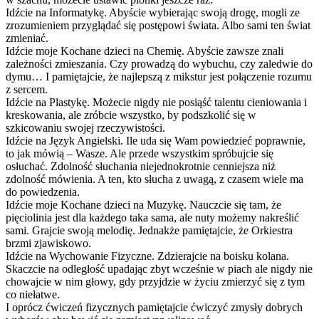
Idźcie na Informatykę. Abyście wybierając swoją drogę, mogli ze
zrozumieniem przyglądać się postępowi świata. Albo sami ten świat
zmieniać.
Idźcie moje Kochane dzieci na Chemię. Abyście zawsze znali
zależności zmieszania. Czy prowadzą do wybuchu, czy zaledwie do
dymu… I pamiętajcie, że najlepszą z mikstur jest połączenie rozumu
z sercem.
Idźcie na Plastykę. Możecie nigdy nie posiąść talentu cieniowania i
kreskowania, ale zróbcie wszystko, by podszkolić się w
szkicowaniu swojej rzeczywistości.
Idźcie na Język Angielski. Ile uda się Wam powiedzieć poprawnie,
to jak mówią – Wasze. Ale przede wszystkim spróbujcie się
osłuchać. Zdolność słuchania niejednokrotnie cenniejsza niż
zdolność mówienia. A ten, kto słucha z uwagą, z czasem wiele ma
do powiedzenia.
Idźcie moje Kochane dzieci na Muzykę. Nauczcie się tam, że
pięciolinia jest dla każdego taka sama, ale nuty możemy nakreślić
sami. Grajcie swoją melodię. Jednakże pamiętajcie, że Orkiestra
brzmi zjawiskowo.
Idźcie na Wychowanie Fizyczne. Zdzierajcie na boisku kolana.
Skaczcie na odległość upadając zbyt wcześnie w piach ale nigdy nie
chowajcie w nim głowy, gdy przyjdzie w życiu zmierzyć się z tym
co niełatwe.
I oprócz ćwiczeń fizycznych pamiętajcie ćwiczyć zmysły dobrych