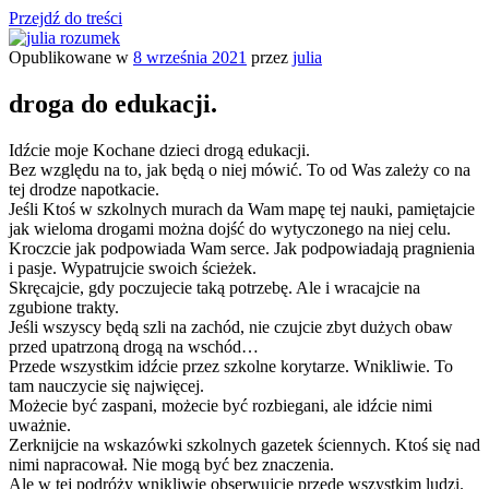
Przejdź do treści
Opublikowane w
8 września 2021
przez
julia
julia rozumek
o życiu i szukaniu w nim szczęścia
droga do edukacji.
Idźcie moje Kochane dzieci drogą edukacji.
Bez względu na to, jak będą o niej mówić. To od Was zależy co na
tej drodze napotkacie.
Jeśli Ktoś w szkolnych murach da Wam mapę tej nauki, pamiętajcie
jak wieloma drogami można dojść do wytyczonego na niej celu.
Kroczcie jak podpowiada Wam serce. Jak podpowiadają pragnienia
i pasje. Wypatrujcie swoich ścieżek.
Skręcajcie, gdy poczujecie taką potrzebę. Ale i wracajcie na
zgubione trakty.
Jeśli wszyscy będą szli na zachód, nie czujcie zbyt dużych obaw
przed upatrzoną drogą na wschód…
Przede wszystkim idźcie przez szkolne korytarze. Wnikliwie. To
tam nauczycie się najwięcej.
Możecie być zaspani, możecie być rozbiegani, ale idźcie nimi
uważnie.
Zerknijcie na wskazówki szkolnych gazetek ściennych. Ktoś się nad
nimi napracował. Nie mogą być bez znaczenia.
Ale w tej podróży wnikliwie obserwujcie przede wszystkim ludzi.