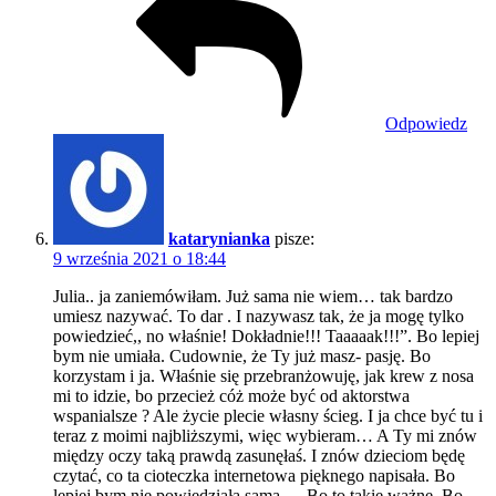
Odpowiedz
katarynianka
pisze:
9 września 2021 o 18:44
Julia.. ja zaniemówiłam. Już sama nie wiem… tak bardzo
umiesz nazywać. To dar . I nazywasz tak, że ja mogę tylko
powiedzieć,, no właśnie! Dokładnie!!! Taaaaak!!!”. Bo lepiej
bym nie umiała. Cudownie, że Ty już masz- pasję. Bo
korzystam i ja. Właśnie się przebranżowuję, jak krew z nosa
mi to idzie, bo przecież cóż może być od aktorstwa
wspanialsze ? Ale życie plecie własny ścieg. I ja chce być tu i
teraz z moimi najbliższymi, więc wybieram… A Ty mi znów
między oczy taką prawdą zasunęłaś. I znów dzieciom będę
czytać, co ta cioteczka internetowa pięknego napisała. Bo
lepiej bym nie powiedziała sama…. Bo to takie ważne. Bo