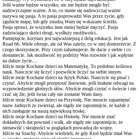
Jeśli ważne będzie wszystko, nic nie będzie mogło być
nadzwyczajnie ważne. A to, co stanie się nadzwyczaj ważne
nazywa się pasja. A to pasja poprowadzi Was przez życie, gdy
zgubicie mapę, lub gdy znudzą Wam się wskazane ścieżki.
Pasja sprawi, że wszystko inne mniej będzie męczyć. Pasja
zadziwiająco skróci drogi, wydłuży możliwości..
Pamiętajcie, korytarz jest najważniejszą z dróg edukacji. Jest jak
Road 66. Wiele oferuje, ale od Was zależy, co w niej dostrzeżecie. Z
czego skorzystacie. Przy czym zahamujecie. Ile dacie z siebie i co
dostaniecie. Jak możliwość tej podróży Was rozwinie i jak wpłynie
na dalsze życie…
Idźcie moje Kochane dzieci na Matematykę. To podobno królowa
nauk. Nauczcie się liczyć i pozwólcie liczyć na siebie innym.
Idźcie moje Kochane dzieci na Język Polski. Nauczcie się pisać i
czytać. Abyście mogli przeprosić listownie, jeśli braknie odwagi na
wypowiedzenie głośnych słów. Abyście mogli czytać o świecie i nie
czuć się źle, jeśli świat cały nie zostanie Wam dany.
Idźcie moje Kochane dzieci na Przyrodę. Nie musicie zapamiętać
nazw żadnych ze zwierząt, ale nigdy nie zapomnijcie, że każde z
nich zasługuje na naszą największą troskę.
Idźcie moje Kochane dzieci na Historię. Nie musicie znać
dokładnych dat powstań i walk, ale nigdy nie zapomnijcie, że
nienawiść i skrajności w poglądach prowadzą do wojny.
Idźcie na Szachy. Abyście wiedzieli, że gdy Ktoś będzie miał Was
w szachu, możecie ustawić pionki jeszcze raz.