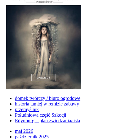
domek twórczy / biuro ogrodowe
historia tamtej w remizie zabawy
przemyślnik
Południowa część Szkocji
Edynburg – plan zwiedzania/lista
maj 2026
październik 2025