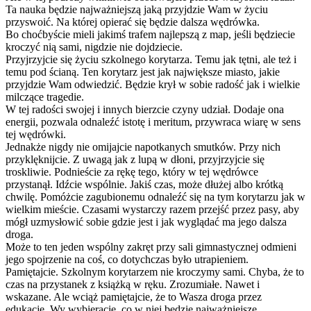
Ta nauka będzie najważniejszą jaką przyjdzie Wam w życiu
przyswoić. Na której opierać się będzie dalsza wędrówka.
Bo choćbyście mieli jakimś trafem najlepszą z map, jeśli będziecie
kroczyć nią sami, nigdzie nie dojdziecie.
Przyjrzyjcie się życiu szkolnego korytarza. Temu jak tętni, ale też i
temu pod ścianą. Ten korytarz jest jak największe miasto, jakie
przyjdzie Wam odwiedzić. Będzie krył w sobie radość jak i wielkie
milczące tragedie.
W tej radości swojej i innych bierzcie czyny udział. Dodaje ona
energii, pozwala odnaleźć istotę i meritum, przywraca wiarę w sens
tej wędrówki.
Jednakże nigdy nie omijajcie napotkanych smutków. Przy nich
przyklęknijcie. Z uwagą jak z lupą w dłoni, przyjrzyjcie się
troskliwie. Podnieście za rękę tego, który w tej wędrówce
przystanął. Idźcie wspólnie. Jakiś czas, może dłużej albo krótką
chwilę. Pomóżcie zagubionemu odnaleźć się na tym korytarzu jak w
wielkim mieście. Czasami wystarczy razem przejść przez pasy, aby
mógł uzmysłowić sobie gdzie jest i jak wyglądać ma jego dalsza
droga.
Może to ten jeden wspólny zakręt przy sali gimnastycznej odmieni
jego spojrzenie na coś, co dotychczas było utrapieniem.
Pamiętajcie. Szkolnym korytarzem nie kroczymy sami. Chyba, że to
czas na przystanek z książką w ręku. Zrozumiałe. Nawet i
wskazane. Ale wciąż pamiętajcie, że to Wasza droga przez
edukację. Wy wybieracie, co w niej będzie najważniejsze.