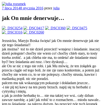
Przejdź
do
Opublikowane
7 lipca 2014
8 stycznia 2016
przez
julia
julia rozumek
o życiu i szukaniu w nim szczęścia
treści
w
jak On mnie denerwuje…
Jezusicku, Maryjo Boska święta! jak On mnnie denerwuje jak nie
zje tego śniadania!!
jak można? toż to nie dzień przecież! wstajesz i śniadanie. inaczej
dzień polegnie! choćby nie wiem co! choćby chleb stary, to tosty
trzeba zrobić. a jak chleba nie ma, to omleta! ale śniadanie musi
być! bez śniadania ani rusz. i bez dyskusji…
ale On se nic z tego nie robi. i jak Mu mówię, że ten żołądek go
przecia ciągle od tego boli. że nie zje rano konkretnie, a potem już
choćby nie wiem co, to se nie polepszy. choćby strusia, kawior i
maślanką popił. nic nie poradzi.
palcem mu tak wskazującym pokazuje i dokładam jeszcze..
-i nie pij tej kawy na ten pusty brzuch. napij się tu herbatki z
cytrynką i miętą.
a jak ja zrobie herbatkę to… nie ma takiej we wsi.. cały dzban
zawsze narobię. a jak! jak robić to z rozmachem… miodu nawale..
jem to śniadanie. na talerzu dużym, bo przecież tyle tych kromek