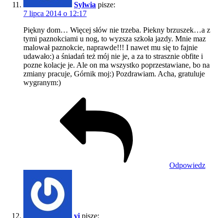
Sylwia
pisze:
7 lipca 2014 o 12:17
Piękny dom… Więcej słów nie trzeba. Piekny brzuszek…a z
tymi paznokciami u nog, to wyzsza szkoła jazdy. Mnie maz
malował paznokcie, naprawde!!! I nawet mu się to fajnie
udawało:) a śniadań też mój nie je, a za to strasznie obfite i
pozne kolacje je. Ale on ma wszystko poprzestawiane, bo na
zmiany pracuje, Górnik moj:) Pozdrawiam. Acha, gratuluje
wygranym:)
Odpowiedz
vi
pisze: