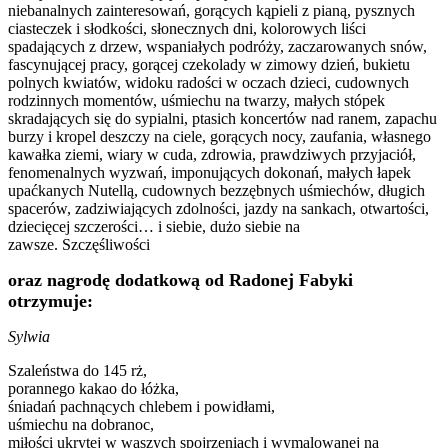
niebanalnych zainteresowań, gorących kąpieli z pianą, pysznych
ciasteczek i słodkości, słonecznych dni, kolorowych liści
spadających z drzew, wspaniałych podróży, zaczarowanych snów,
fascynującej pracy, gorącej czekolady w zimowy dzień, bukietu
polnych kwiatów, widoku radości w oczach dzieci, cudownych
rodzinnych momentów, uśmiechu na twarzy, małych stópek
skradających się do sypialni, ptasich koncertów nad ranem, zapachu
burzy i kropel deszczy na ciele, gorących nocy, zaufania, własnego
kawałka ziemi, wiary w cuda, zdrowia, prawdziwych przyjaciół,
fenomenalnych wyzwań, imponujących dokonań, małych łapek
upaćkanych Nutellą, cudownych bezzębnych uśmiechów, długich
spacerów, zadziwiających zdolności, jazdy na sankach, otwartości,
dziecięcej szczerości… i siebie, dużo siebie na
zawsze. Szczęśliwości
oraz nagrodę dodatkową od Radonej Fabyki
otrzymuje:
Sylwia
Szaleństwa do 145 rż,
porannego kakao do łóżka,
śniadań pachnących chlebem i powidłami,
uśmiechu na dobranoc,
miłości ukrytej w waszych spojrzeniach i wymalowanej na