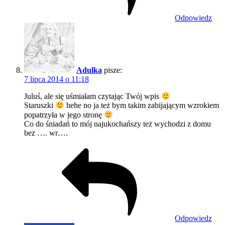
Odpowiedz
Adulka
pisze:
7 lipca 2014 o 11:18
Juluś, ale się uśmiałam czytając Twój wpis
Staruszki
hehe no ja też bym takim zabijającym wzrokiem
popatrzyła w jego stronę
Co do śniadań to mój najukochańszy też wychodzi z domu
bez …. wr….
Odpowiedz