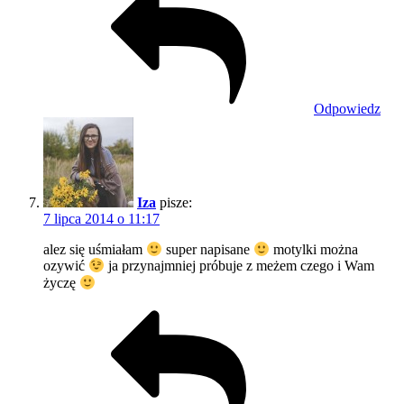
Odpowiedz
Iza
pisze:
7 lipca 2014 o 11:17
alez się uśmiałam
super napisane
motylki można
ozywić
ja przynajmniej próbuje z meżem czego i Wam
życzę