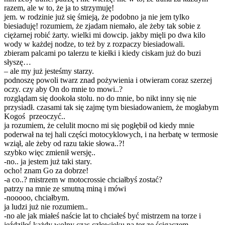
razem, ale w to, że ja to strzymuję!
jem. w rodzinie już się śmieją, że podobno ja nie jem tylko
biesiaduję! rozumiem, że zjadam niemało, ale żeby tak sobie z
ciężarnej robić żarty. wielki mi dowcip. jakby mięli po dwa kilo
wody w każdej nodze, to też by z rozpaczy biesiadowali.
zbieram palcami po talerzu te kiełki i kiedy ciskam już do buzi
słyszę…
– ale my już jesteśmy starzy.
podnoszę powoli twarz znad pożywienia i otwieram coraz szerzej
oczy. czy aby On do mnie to mowi..?
rozglądam się dookoła stolu. no do mnie, bo nikt inny się nie
przysiadł. czasami tak się zajmę tym biesiadowaniem, że mogłabym
Kogoś przeoczyć..
ja rozumiem, że celulit mocno mi się pogłębił od kiedy mnie
poderwał na tej hali części motocyklowych, i na herbatę w termosie
wziął, ale żeby od razu takie słowa..?!
szybko więc zmienił wersję..
-no.. ja jestem już taki stary.
ocho! znam Go za dobrze!
-a co..? mistrzem w motocrossie chciałbyś zostać?
patrzy na mnie ze smutną miną i mówi
-nooooo, chciałbym.
ja ludzi już nie rozumiem..
-no ale jak miałeś naście lat to chciałeś być mistrzem na torze i
jeździłeś każdy wolny czas człowieku na tor ze ścigaczem.