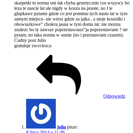
skarpetki to norma oni tak chyba genetycznie cos wszyscy bo
leza te nascie lat ale nigdy w koszu na pranie, no I te
glupkawe pytanie gdzie co jest pomimu tych nastu lat w tym
samym miejscu- nie wiesz gdzie sa jajka , a moje koszulki i
obowiazkowe” cholera jasna w tym domu nic nie mozna
znalezc bo ty zawsze poprzestawiasz”ja poprzestawiam ? sie
pytam, no taka norma w sumie (no i przestawiam czasem).
Cudny post Julio
gratuluje zwyciezca
Odpowiedz
julia
pisze:
8 lipca 2014 o 11:49