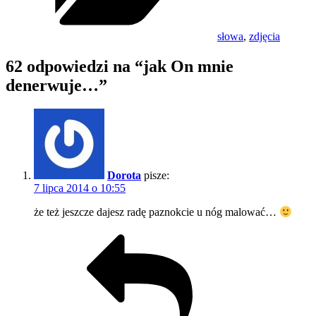
słowa
,
zdjęcia
62 odpowiedzi na “jak On mnie
denerwuje…”
Dorota
pisze:
7 lipca 2014 o 10:55
że też jeszcze dajesz radę paznokcie u nóg malować…