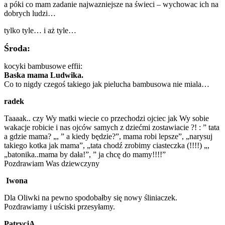
a póki co mam zadanie najwazniejsze na świeci – wychowac ich na
dobrych ludzi…
tylko tyle… i aż tyle…
Środa:
kocyki bambusowe effii:
Baska mama Ludwika.
Co to nigdy czegoś takiego jak pielucha bambusowa nie miala…
radek
Taaaak.. czy Wy matki wiecie co przechodzi ojciec jak Wy sobie
wakacje robicie i nas ojców samych z dziećmi zostawiacie ?! : ” tata
a gdzie mama? „, ” a kiedy będzie?”, mama robi lepsze”, „narysuj
takiego kotka jak mama”, „tata chodź zrobimy ciasteczka (!!!!) „,
„batonika..mama by dała!”, ” ja chcę do mamy!!!!”
Pozdrawiam Was dziewczyny
Iwona
Dla Oliwki na pewno spodobałby się nowy śliniaczek.
Pozdrawiamy i uściski przesyłamy.
PatrycjA