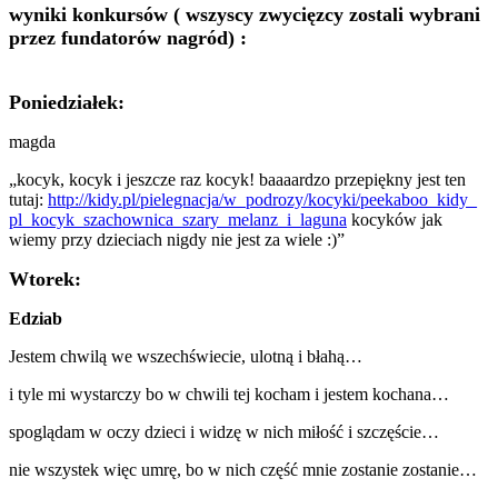
wyniki konkursów ( wszyscy zwycięzcy zostali wybrani
przez fundatorów nagród) :
Poniedziałek:
magda
„kocyk, kocyk i jeszcze raz kocyk! baaaardzo przepiękny jest ten
tutaj:
http://kidy.pl/pielegnacja/w_
podrozy/kocyki/peekaboo_kidy_
pl_kocyk_szachownica_szary_
melanz_i_laguna
kocyków jak
wiemy przy dzieciach nigdy nie jest za wiele :)”
Wtorek:
Edziab
Jestem chwilą we wszechświecie, ulotną i błahą…
i tyle mi wystarczy bo w chwili tej kocham i jestem kochana…
spoglądam w oczy dzieci i widzę w nich miłość i szczęście…
nie wszystek więc umrę, bo w nich część mnie zostanie zostanie…