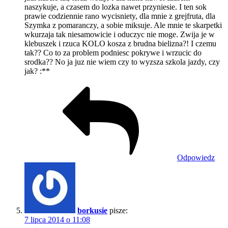
naszykuje, a czasem do lozka nawet przyniesie. I ten sok
prawie codziennie rano wycisniety, dla mnie z grejfruta, dla
Szymka z pomaranczy, a sobie miksuje. Ale mnie te skarpetki
wkurzaja tak niesamowicie i oduczyc nie moge. Zwija je w
klebuszek i rzuca KOLO kosza z brudna bielizna?! I czemu
tak?? Co to za problem podniesc pokrywe i wrzucic do
srodka?? No ja juz nie wiem czy to wyzsza szkola jazdy, czy
jak? :**
Odpowiedz
borkusie
pisze:
7 lipca 2014 o 11:08