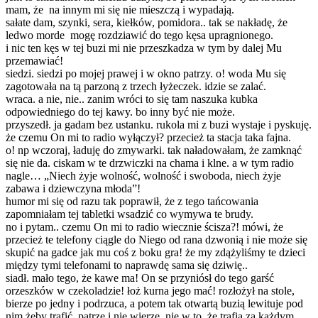
mam, że na innym mi się nie mieszczą i wypadają.
sałate dam, szynki, sera, kiełków, pomidora.. tak se nakładę, że
ledwo morde mogę rozdziawić do tego kęsa upragnionego.
i nic ten kęs w tej buzi mi nie przeszkadza w tym by dalej Mu
przemawiać!
siedzi. siedzi po mojej prawej i w okno patrzy. o! woda Mu się
zagotowała na tą parzoną z trzech łyżeczek. idzie se zalać.
wraca. a nie, nie.. zanim wróci to się tam naszuka kubka
odpowiedniego do tej kawy. bo inny być nie może.
przyszedł. ja gadam bez ustanku. rukola mi z buzi wystaje i pyskuję.
że czemu On mi to radio wyłączył? przecież ta stacja taka fajna.
o! np wczoraj, ładuję do zmywarki. tak naładowałam, że zamknąć
się nie da. ciskam w te drzwiczki na chama i klne. a w tym radio
nagle… „Niech żyje wolność, wolność i swoboda, niech żyje
zabawa i dziewczyna młoda”!
humor mi się od razu tak poprawił, że z tego tańcowania
zapomniałam tej tabletki wsadzić co wymywa te brudy.
no i pytam.. czemu On mi to radio wiecznie ścisza?! mówi, że
przecież te telefony ciągle do Niego od rana dzwonią i nie może się
skupić na gadce jak mu coś z boku gra! że my zdążyliśmy te dzieci
między tymi telefonami to naprawdę sama się dziwię..
siadł. mało tego, że kawe ma! On se przyniósł do tego garść
orzeszków w czekoladzie! łoż kurna jego mać! rozłożył na stole,
bierze po jedny i podrzuca, a potem tak otwartą buzią lewituje pod
nim żeby trafić. patrzę i nie wierzę. nie w to, że trafia za każdym