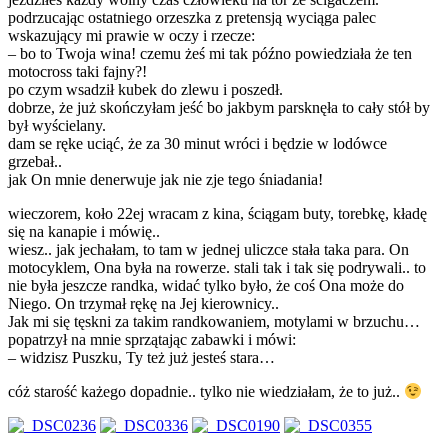
podrzucając ostatniego orzeszka z pretensją wyciąga palec
wskazujący mi prawie w oczy i rzecze:
– bo to Twoja wina! czemu żeś mi tak późno powiedziała że ten
motocross taki fajny?!
po czym wsadził kubek do zlewu i poszedł.
dobrze, że już skończyłam jeść bo jakbym parsknęła to cały stół by
był wyścielany.
dam se ręke uciąć, że za 30 minut wróci i będzie w lodówce
grzebał..
jak On mnie denerwuje jak nie zje tego śniadania!
wieczorem, koło 22ej wracam z kina, ściągam buty, torebkę, kładę
się na kanapie i mówię..
wiesz.. jak jechałam, to tam w jednej uliczce stała taka para. On
motocyklem, Ona była na rowerze. stali tak i tak się podrywali.. to
nie była jeszcze randka, widać tylko było, że coś Ona może do
Niego. On trzymał rękę na Jej kierownicy..
Jak mi się tęskni za takim randkowaniem, motylami w brzuchu…
popatrzył na mnie sprzątając zabawki i mówi:
– widzisz Puszku, Ty też już jesteś stara…
cóż starość każego dopadnie.. tylko nie wiedziałam, że to już..