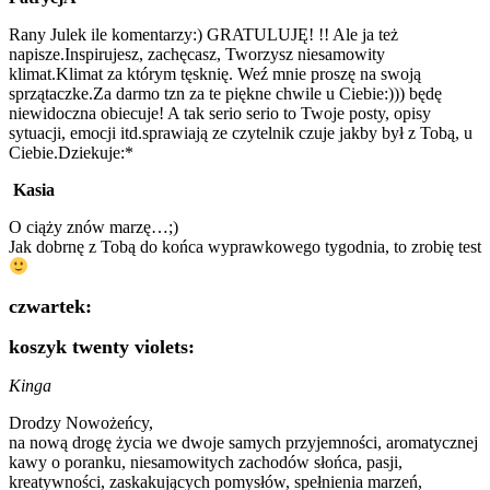
Rany Julek ile komentarzy:) GRATULUJĘ! !! Ale ja też
napisze.Inspirujesz, zachęcasz, Tworzysz niesamowity
klimat.Klimat za którym tęsknię. Weź mnie proszę na swoją
sprzątaczke.Za darmo tzn za te piękne chwile u Ciebie:))) będę
niewidoczna obiecuje! A tak serio serio to Twoje posty, opisy
sytuacji, emocji itd.sprawiają ze czytelnik czuje jakby był z Tobą, u
Ciebie.Dziekuje:*
Kasia
O ciąży znów marzę…;)
Jak dobrnę z Tobą do końca wyprawkowego tygodnia, to zrobię test
czwartek:
koszyk twenty violets:
Kinga
Drodzy Nowożeńcy,
na nową drogę życia we dwoje samych przyjemności, aromatycznej
kawy o poranku, niesamowitych zachodów słońca, pasji,
kreatywności, zaskakujących pomysłów, spełnienia marzeń,