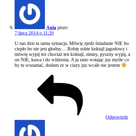
Ania
pisze:
7 lipca 2014 o 11:20
U nas dzis ta sama sytuacja. Mówię zjedz śniadanie NIE bo
ciepło bo nie jest głodny… Robię sobie koktajl jagodowy i
mówię wypij tez chociaż ten koktajl, zimny, pyszny wypij, a
on NIE, kawa i do widzenia. A ja rano wstając juz myśle co
by tu wszamać, dodam ze w ciazy juz wcale nie jestem
Odpowiedz