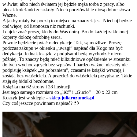
w świat, albo niech światem jej będzie męża torba z pracy, albo
plecak koleżanki ze szkoły. Niech pocztówki te niosą dobre słowa.
Ważne.
A jakby miały iść pocztą to miejsce na znaczek jest. Niechaj będzie
coś więcej od listonosza niż rachunki.
I dajcie znać proszę kiedy do Was dotrą. Bo do każdej zaklejonej
koperty dołożę odrobinę serca.
Pewnie będziecie pytać o dedykacje. Tak, są możliwe. Proszę
podczas zakupu w okienku „uwagi” napisać dla Kogo ma być
dedykacja. Jednak książki z podpisami będą wychodzić nieco
później. To znaczy będą mieć kilkudniowe opóźnienie w stosunku
do tych wychodzących bez wpisów. I bardzo ważne, niestety nie
podpisuję książek „za pobraniem”, czasami te książki wracają i
zostają bez właściciela. A przecież do właściciela przypisane. Takie
stają się bidulki bezdomne.
Książka ma 62 strony i 28 ilustracji.
Jest tego samego rozmiaru co „liść” i „Gucio” – 20 x 22 cm.
Koszyk jest w sklepie –
sklep.juliarozumek.pl
Czy coś jeszcze powinnam napisać? 🙂