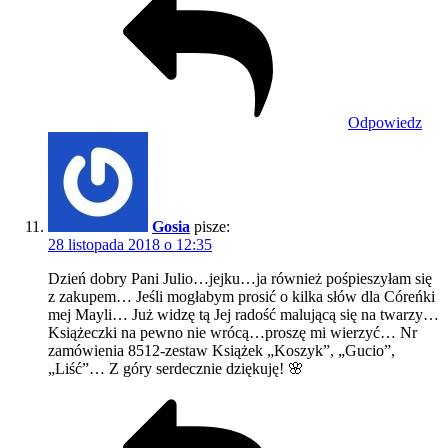
Odpowiedz
Gosia
pisze:
28 listopada 2018 o 12:35
Dzień dobry Pani Julio…jejku…ja również pośpieszyłam się
z zakupem… Jeśli mogłabym prosić o kilka słów dla Córeńki
mej Mayli… Już widzę tą Jej radość malującą się na twarzy…
Książeczki na pewno nie wrócą…proszę mi wierzyć… Nr
zamówienia 8512-zestaw Książek „Koszyk”, „Gucio”,
„Liść”… Z góry serdecznie dziękuję! 🌸