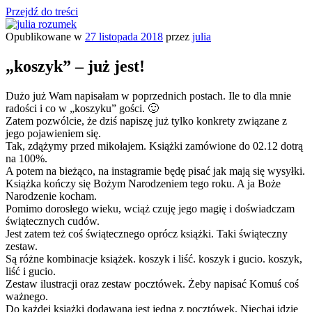
Przejdź do treści
Opublikowane w
27 listopada 2018
przez
julia
julia rozumek
o życiu i szukaniu w nim szczęścia
„koszyk” – już jest!
Dużo już Wam napisałam w poprzednich postach. Ile to dla mnie
radości i co w „koszyku” gości. 🙂
Zatem pozwólcie, że dziś napiszę już tylko konkrety związane z
jego pojawieniem się.
Tak, zdążymy przed mikołajem. Książki zamówione do 02.12 dotrą
na 100%.
A potem na bieżąco, na instagramie będę pisać jak mają się wysyłki.
Książka kończy się Bożym Narodzeniem tego roku. A ja Boże
Narodzenie kocham.
Pomimo dorosłego wieku, wciąż czuję jego magię i doświadczam
świątecznych cudów.
Jest zatem też coś świątecznego oprócz książki. Taki świąteczny
zestaw.
Są różne kombinacje książek. koszyk i liść. koszyk i gucio. koszyk,
liść i gucio.
Zestaw ilustracji oraz zestaw pocztówek. Żeby napisać Komuś coś
ważnego.
Do każdej książki dodawana jest jedna z pocztówek. Niechaj idzie