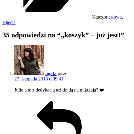
Kategorie
słowa
,
zdjęcia
35 odpowiedzi na “„koszyk” – już jest!”
agata
pisze:
27 listopada 2018 o 09:41
Julio a te z dedykacją też dojdą na mikołaja? ❤️