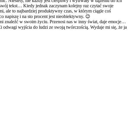
ć. Niestety, nie każdy jest cierpliwy i wytrwały w dążeniu do ich
 swój tekst… Kiedy jednak zaczynam kolejny raz czytać swoje
i, ale to najbardziej produktywny czas, w którym ciągle coś
 napiszę i na sto procent jest nieobiektywny. 😉
asami znaleźć w swoim życiu. Przenosi nas w inny świat, daje emocje…
 odwagi wyjścia do ludzi ze swoją twórczością. Wydaje mi się, że ja