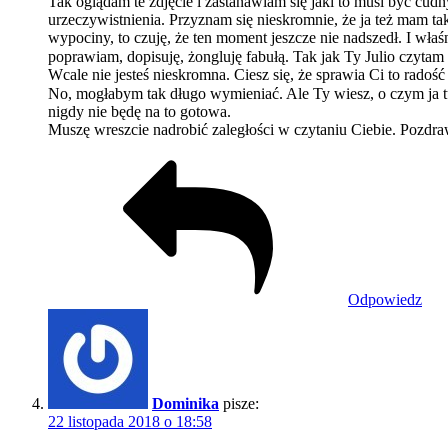
Tak oglądam te zdjęcie i zastanawiam się jaki to musi być cud
urzeczywistnienia. Przyznam się nieskromnie, że ja też mam t
wypociny, to czuję, że ten moment jeszcze nie nadszedł. I wła
poprawiam, dopisuję, żongluję fabułą. Tak jak Ty Julio czytam
Wcale nie jesteś nieskromna. Ciesz się, że sprawia Ci to rado
No, mogłabym tak długo wymieniać. Ale Ty wiesz, o czym ja tu 
nigdy nie będę na to gotowa.
Muszę wreszcie nadrobić zaległości w czytaniu Ciebie. Pozdra
Odpowiedz
Dominika
pisze:
22 listopada 2018 o 18:58