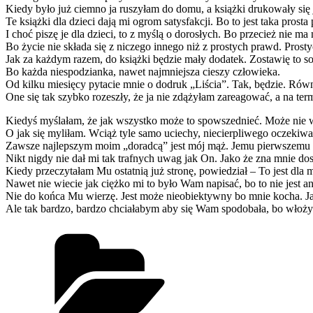
Kiedy było już ciemno ja ruszyłam do domu, a książki drukowały się 
Te książki dla dzieci dają mi ogrom satysfakcji. Bo to jest taka prosta
I choć piszę je dla dzieci, to z myślą o dorosłych. Bo przecież nie m
Bo życie nie składa się z niczego innego niż z prostych prawd. Prost
Jak za każdym razem, do książki będzie mały dodatek. Zostawię to s
Bo każda niespodzianka, nawet najmniejsza cieszy człowieka.
Od kilku miesięcy pytacie mnie o dodruk „Liścia”. Tak, będzie. Rów
One się tak szybko rozeszły, że ja nie zdążyłam zareagować, a na ter
Kiedyś myślałam, że jak wszystko może to spowszednieć. Może nie 
O jak się myliłam. Wciąż tyle samo uciechy, niecierpliwego oczekiwan
Zawsze najlepszym moim „doradcą” jest mój mąż. Jemu pierwszemu c
Nikt nigdy nie dał mi tak trafnych uwag jak On. Jako że zna mnie do
Kiedy przeczytałam Mu ostatnią już stronę, powiedział – To jest dla m
Nawet nie wiecie jak ciężko mi to było Wam napisać, bo to nie jest a
Nie do końca Mu wierzę. Jest może nieobiektywny bo mnie kocha. Ja 
Ale tak bardzo, bardzo chciałabym aby się Wam spodobała, bo włoży