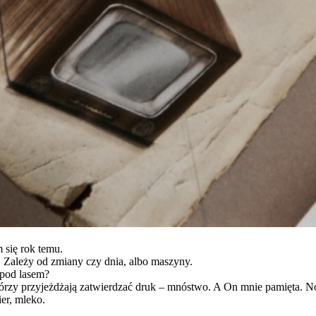
m się rok temu.
 Zależy od zmiany czy dnia, albo maszyny.
 pod lasem?
którzy przyjeżdżają zatwierdzać druk – mnóstwo. A On mnie pamięta. No 
er, mleko.