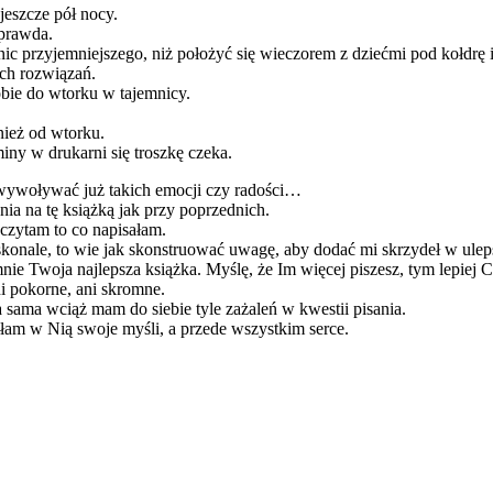
jeszcze pół nocy.
 prawda.
a nic przyjemniejszego, niż położyć się wieczorem z dziećmi pod kołdrę
ych rozwiązań.
obie do wtorku w tajemnicy.
nież od wtorku.
miny w drukarni się troszkę czeka.
wywoływać już takich emocji czy radości…
ia na tę książką jak przy poprzednich.
zytam to co napisałam.
skonale, to wie jak skonstruować uwagę, aby dodać mi skrzydeł w uleps
nie Twoja najlepsza książka. Myślę, że Im więcej piszesz, tym lepiej C
ni pokorne, ani skromne.
sama wciąż mam do siebie tyle zażaleń w kwestii pisania.
łam w Nią swoje myśli, a przede wszystkim serce.