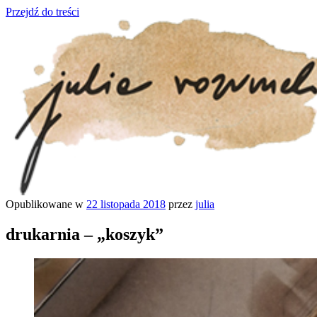
Przejdź do treści
Opublikowane w
22 listopada 2018
przez
julia
julia rozumek
o życiu i szukaniu w nim szczęścia
drukarnia – „koszyk”