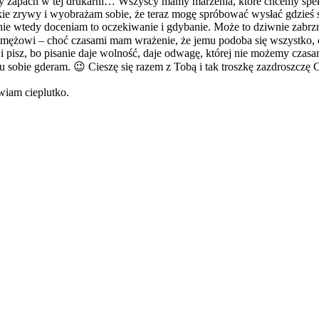
ny zapach w tej drukarni… Wszyscy mamy marzenia, które chcemy spełni
akie zrywy i wyobrażam sobie, że teraz mogę spróbować wysłać gdzieś
śnie wtedy doceniam to oczekiwanie i gdybanie. Może to dziwnie zabrzm
 mężowi – choć czasami mam wrażenie, że jemu podoba się wszystko, co
ść i pisz, bo pisanie daje wolność, daje odwagę, której nie możemy cz
sobie gderam. 😉 Cieszę się razem z Tobą i tak troszkę zazdroszczę Ci
wiam cieplutko.